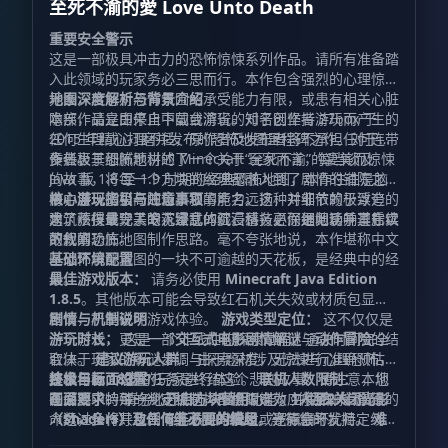
至死不渝的愛 Love Unto Death
重要安全警示
这是一部极具冲击力的恐怖惊悚系列作品。请所有准备踏
入此领域的玩家务必三思而行。本作包含强烈的心理惊吓
元素，若您对恐怖氛围的承受能力有限，或患有相关心脏
地图深度解析与背景介绍
隐疾，请立即停止下载或游玩。对于因坚持游玩而产生的
本部作品是由来自中国台湾省的知名创作者 27box 于
任何生理或心理不适，原作者及发布者将不承担任何连带
2015 年精心打磨并发布的恐怖地图里程碑之作。对于众
责任。
多热衷于恐怖题材的 Minecraft 玩家而言，每当谈及
作者极其细腻地讲述了一个关于“至死不渝”的凄美而惊悚
Java 版 1.8 至 1.9 时期的经典恐怖地图，本作往往是脑
的故事，将每一个方块的纹理都融入到了剧情的铺陈之
海中浮现的第一顺位。它的声名远扬，并非依赖于浮夸的
中，展现了极高的场景叙事能力。这种对细节的极致追
核心游玩指引与注意事项
建筑炫技或令人眼花缭乱的红石科技，而是归功于其扎实
求，不仅呈现了令人窒息的沉浸感，更深远地影响了后续
为了获得最完美的沉浸式体验，请务必仔细阅读并遵守以
的叙事功底。
数代的恐怖地图制作思路。毫不夸张地说，本作堪称中文
下规则：
区恐怖解谜地图的一块不可逾越的天花板，是经典中的经
基础环境配置
典。
最佳游戏版本：
请务必使用
Minecraft Java Edition
1.8.5
。其他版本可能会导致红石机关失效或材质包显示
错误，严重破坏游戏体验。
剧情与机制说明
游戏类型定位：
这不仅仅是
一个游戏，更是一部
游玩时长：
这是一个非线性的探索过程，通关时间完全
交互式电影剧情解谜
与
动作冒险
的结
合体。
取决于玩家的解谜步调与探索深度，无法进行准确预估。
建议游玩人群：
由于题材涉及惊悚与心理恐怖，
建议年满
终极目标：
技术与画面设置
18岁
您的任务是终结这个悲剧故事。请注意，您
的玩家进行体验。
联机人数限制：
本地
图采用了特殊的判定机制，严格限定为
在游戏中的每一个支线选择都像蝴蝶效应般影响着最终的
画面要求：
请务必
开启方块替用
功能，并
1人至2人
彻底关闭光影
游玩。
人数过多将导致剧情无法正常触发或逻辑崩坏。
命运，全作共包含
（Shaders）及任何非必要的模组
6组不同的结局
，等待您的发掘。
。光影会干扰特定线索
难
度评级：
的视觉呈现，而模组可能导致脚本冲突。
五星级（★★★★★）
。
核心提示：
服务器设置：
请彻底