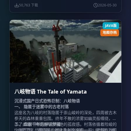
摒弃传统 Minecraft 的游玩逻辑（如“遇到墙就挖”或“物
若您选择双人联机模式，请务必在服务器配置文件
50,763 下载
2026-05-30
品只是合成材料”）。在本作中，
（server.properties）中将指令方块选项设置为开启状
任何物品都具备其真实
的物理意义和用途
态：
，它们是可以被实际“使用”在环境中
。
难度设置：
游戏
enable-command-block=true
的。请像在一个真实世界中那样去思考问题，否则您将陷
必须在
非和平模式
下运行，否则关键的怪物与剧情事件将
JAVA版
入严重的卡关困境。
无法生成。
材质包特别说明：
下载的资源包通常包含专
用材质。请
严禁解压缩
该 zip 格式的材质包。 该材质包
地图存档
为作者纯手工绘制，包含大量剧情相关的独家纹理，
严禁
任何形式的擅自篡改、提取或二次拷贝
。请尊重创作者的
心血，保持原汁原味。
八岐物语 The Tale of Yamata
沉浸式国产日式恐怖巨制：八岐物语
一、 隐匿于迷雾中的古老村落
这座名为八岐的村落隐匿于崇山峻岭的深处，四周被古木
参天的森林重重包围。终年不散的浓雾如幽灵般缠绕，赋
予了此地一种彻底与世隔绝的孤寂感。村落依循着险峻的
二、 盘踞千年的神话梦魇
山势而建，仿佛是从山崖上生长出来的一般，错落有致却
“八岐”二字，直指那古老神话中的凶神——八岐大蛇。相