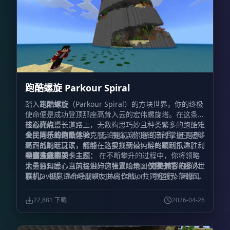
跑酷螺旋 Parkour Spiral
踏入
跑酷螺旋
（Parkour Spiral）的方块世界，你的终极
使命便是成功登顶那座高耸入云的宏伟螺旋塔。在这条通
往巅峰的漫长道路上，无数构思巧妙且种类繁多的跑酷难
核心亮点：
关正等待着你去逐一克服。那么，你是否已经掌握了足够
全民同乐的跑酷体验：
无论是初窥门径的新手，还是身
高超的跳跃身法，能够一路披荆斩棘，最终顺利抵达胜利
经百战的老玩家，都能在这里找到最纯粹的跳跃乐趣。
的终点呢？
丰富多元的关卡主题：
特别注意事项：
在不断攀升的过程中，你将领略
大量独具匠心且风格迥异的独立场景。
请务必知悉，当前提供的这张冒险地图
仅限
完美兼容的多人
于在《我的世
联机：
界》Java版（Minecraft: Java Edition）中运行。因此，
极其适合呼朋唤友并肩作战，共同迎接坠落的风
险与向上的挑战。
为了确保您能够顺利加载并享受上述精彩内容，请在启动
激发斗志的排名系统：
专属的成绩评
定机制，为你不断突破自我极限、反复游玩提供了绝佳的
游戏前仔细核实您的客户端版本。
22,881 下载
2026-04-26
动力。