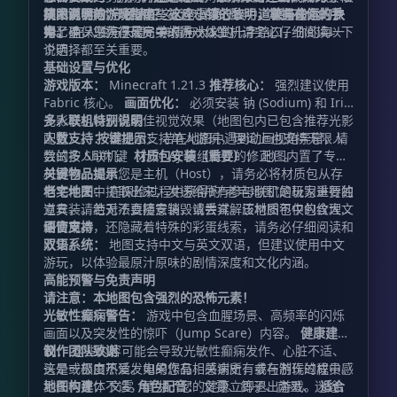
拼图。 而你，必须在这七个漫漫长夜中，收集线索，点
集关键信物，唤醒那些被遗忘的记忆。
阴阳两界的“守桥人”？
技术说明与游玩指南
这座小镇的黎明，掌握在你的手
道德与命运的抉
亮七星，只为在死局中求得一线生机。
择：
中。
为了确保您获得最完美的游戏体验，请务必仔细阅读以下
在人性与天道、亲情与大义的十字路口，你的每一
个选择都至关重要。
说明：
基础设置与优化
游戏版本：
Minecraft 1.21.3
推荐核心：
强烈建议使用
Fabric 核心。
画面优化：
必须安装 钠 (Sodium) 和 Iris
光影模组以获得最佳视觉效果（地图包内已包含推荐光影
多人联机特别说明
配置）。
人数支持：
按键提示：
本地图支持单人游玩，理论上也支持无限人
若在地图中遇到动画视角异常，请
尝试按 Shift 键（针对 AJ 模组特性的修正）。
数的多人联机。
材质包安装（重要）：
地图内置了专用
材质包。如果您是主机（Host），请务必将材质包从存
关键物品提示
档文件夹中提取出来，发送给所有参与联机的玩家进行独
老宅地图：
在探险过程中获得的“老宅地图”是极为重要的
立安装。若无法直接安装，请尝试解压材质包中的纹理文
道具，请绝对不要随意销毁或丢弃。该地图不仅包含大量
件使用。
剧情文本，还隐藏着特殊的彩蛋线索，请务必仔细阅读和
语言支持
收集。
双语系统：
地图支持中文与英文双语，但建议使用中文
游玩，以体验最原汁原味的剧情深度和文化内涵。
高能预警与免责声明
请注意：本地图包含强烈的恐怖元素！
光敏性癫痫警告：
游戏中包含血腥场景、高频率的闪烁
画面以及突发性的惊吓（Jump Scare）内容。
健康建
议：
制作团队致谢
这些内容可能会导致光敏性癫痫发作、心脏不适、
头晕或极度不适。如果您有相关病史，或在游玩过程中感
这是一部由热爱发电的作品，感谢所有参与制作的成员。
到任何身体不适，请为了您的健康立即退出游戏。
地图构建：
文雯
角色配音：
文雯、鸽子、南墨、迷途、
适合