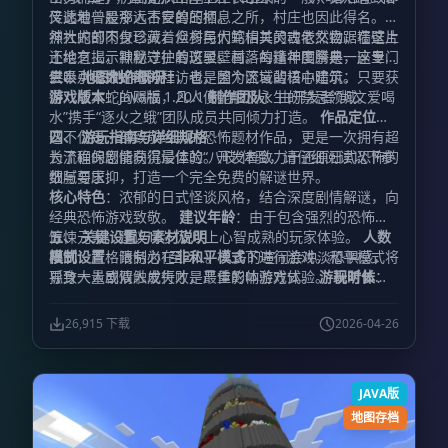
又透着一股令人不安的压抑。
传此地曾是那远古巨兽的栖息之所，村庄也因此得名。虽
然大蛇的肉身已灭，但村民们笃信其灵魂依然盘踞在这片
神社内部不仅珍藏着众多与大蛇相关的古老文物，墙壁上
土地之上，默默守护着这里。村落的精神图腾是一座专门
还绘有揭示神秘过往的斑驳壁画。每逢年度祭典，这里总
供奉八岐大蛇的神社，也是整个区域的核心建筑。
会吸引无数好奇的拜访者，因为流言蜚语中暗示：只要获
三、 地图制作概况
得八岐大蛇的赐福，凡人便能触及永生的禁忌领域。
游戏版本
：Java版 1.20.1
制作团队
：由开发者“凯文爱喝
水”携手“逐火之蛾”团队成员共同倾力打造。
作品定位
：
这不仅是一部致敬经典的恐怖题材作品，更是一次拥有超
四、 游玩指南与详细规格
长流程的剧情向沉浸体验。开发者致力于还原日式恐怖的
为了确保您能获得最佳的“八岐”体验，请仔细阅读以下参
细腻与压抑，打造一个完全免费的解谜世界。
数与要求：
核心特色
：浓郁的日式怪谈风格，结合深度剧情解谜，向
经典恐怖游戏致敬。
建议年龄
：由于包含强烈的恐怖与
惊悚元素，建议18岁及以上心智成熟的玩家体验。
五、 关键设置与素材说明
人数
限制
模式设置
：严格限制为1至2人。人多的喧闹会冲淡恐惧感，
：请务必在
非和平模式
下进行游戏。和平模式将
孤身一人或双人成行才是最佳的体验方式。
导致大量剧情触发失败，严重影响游戏体验。
游玩时长
视听体
：
没有固定的通关时间，一切取决于玩家的解谜步调与探索
验
： 为了获得极致的恐怖氛围，强烈建议搭配推荐的光
深度，请准备好充足的时间沉浸其中。
影包进行游玩。 关于材质包的使用，请将下载后的ZIP压
终极目标
：逃离
26,915 下载
2026-04-26
这段剧情发生的诡异之地，活着返回“平田站”。
缩文件解压，并正确放入游戏的材质包文件夹中。
难度评
版权
级
提示
：★（本作更侧重于剧情演绎与氛围营造，而非硬核
：本作品内的材质包含大量作者手工绘制的独家素
操作）。
材，凝聚了制作团队的心血。请尊重创作者的劳动成果，
JAVA版
切勿擅自修改、提取或拷贝用于其他用途。
地图存档