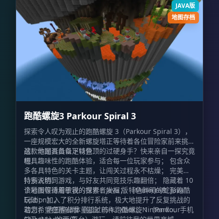
JAVA版
地图存档
跑酷螺旋3 Parkour Spiral 3
探索令人叹为观止的跑酷螺旋 3（Parkour Spiral 3），
一座规模宏大的全新螺旋塔正等待着各位冒险家前来挑
战！你是否具备足以登顶的过硬身手？快来亲自一探究竟
这款地图具备以下特色：
吧！
极具趣味性的跑酷体验，适合每一位玩家参与； 包含众
多各具特色的关卡主题，让闯关过程永不枯燥； 完美支
持多人协同游戏，与好友共同竞技乐趣翻倍； 隐藏着 10
特别说明：
个彩蛋等待着敏锐的探索者发掘； 特色鲜明的蛇形跑酷
该地图仅适用于我的世界：Java 版（Minecraft: Java
玩法； 加入了积分排行系统，极大地提升了反复挑战的
Edition）。
动力； 地图整体体量超过前作跑酷螺旋 1（Parkour
若您希望在基岩版（包含 PS4、Xbox、Nintendo、手机