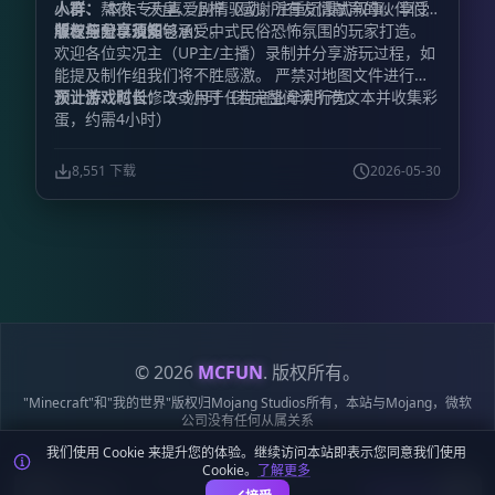
人群：
小宵、熬夜、天皇、小梓（感谢所有友情献声的伙伴们，
本作专为喜爱剧情驱动、注重沉浸式叙事、享受
解谜探索以及能够承受中式民俗恐怖氛围的玩家打造。
非专业配音请多包涵）。
版权与分享须知
欢迎各位实况主（UP主/主播）录制并分享游玩过程，如
能提及制作组我们将不胜感激。 严禁对地图文件进行二
次上传、私自修改或用于任何商业牟利行为。
预计游戏时长：
2-3小时（若完整阅读所有文本并收集彩
蛋，约需4小时）
8,551 下载
2026-05-30
© 2026
MCFUN
. 版权所有。
"Minecraft"和"我的世界"版权归Mojang Studios所有，本站与Mojang，微软
公司没有任何从属关系
我们使用 Cookie 来提升您的体验。继续访问本站即表示您同意我们使用
隐私
服务
Cookie
站点
鄂ICP备
鄂公网安备
Cookie。
了解更多
政策
条款
政策
地图
19018284号-6
42018502009170号
麦块迷APP - 在这里总会找到你喜欢的MC基
下载