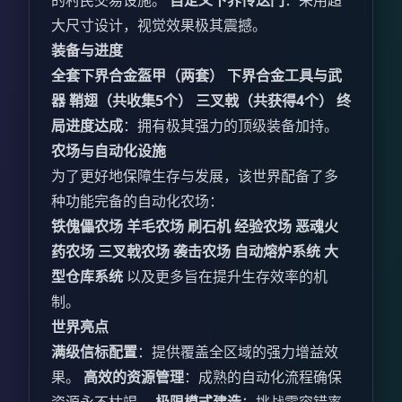
的村民交易设施。
自定义下界传送门
：采用超
大尺寸设计，视觉效果极其震撼。
装备与进度
全套下界合金盔甲（两套）
下界合金工具与武
器
鞘翅（共收集5个）
三叉戟（共获得4个）
终
局进度达成
：拥有极其强力的顶级装备加持。
农场与自动化设施
为了更好地保障生存与发展，该世界配备了多
种功能完备的自动化农场：
铁傀儡农场
羊毛农场
刷石机
经验农场
恶魂火
药农场
三叉戟农场
袭击农场
自动熔炉系统
大
型仓库系统
以及更多旨在提升生存效率的机
制。
世界亮点
满级信标配置
：提供覆盖全区域的强力增益效
果。
高效的资源管理
：成熟的自动化流程确保