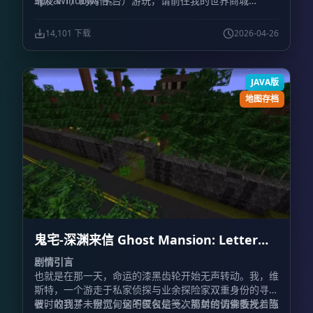
Spiral 1）的两倍。
端及 Windows 平台）游玩，请前往我的世界商城
（Minecraft Marketplace）获取相关内容。
14,101 下载
2026-04-26
JAVA版
地图存档
鬼宅-深渊来信 Ghost Mansion: Letter
from the Abyss
剧情引言
也就是在那一天，命运的漆黑齿轮开始无声转动。我，维
斯特，一个游走于私家侦探与业余探险家双重身份的寻觅
者，收到了一份沉甸甸的匿名信笺。那封信仿佛散发着陈
彼时的我并未察觉，这不仅仅是一次简单的调查委托。当