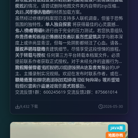
模式。
失败的情况，请尝试删除地图文件夹内自带的zip压缩包
文档，转而使用备用材质加载方案。
六、 关于多人协作
虽然经过修缮的档案现已支持多人联机调查，但鉴于恐怖
氛围的独特性，
单人独自探索
将获得最佳的心灵震撼。
多人模式下尚未进行由于完全的压力测试，若您执意组队
七、 作者寄语
并遭遇未知Bug，请通过文末联系方式反馈。
作为作者的首部恐怖题材作品，虽然在建筑美学与剧本深
度上或许尚显青涩，但每一处阴影都倾注了心血。请各位
探员不必过分苛责建筑细节，尽情享受这段惊悚的旅程。
版权声明与联络
关于转载与授权
任何第三方平台转载本档案文件，必须
提前联系作者获取正式授权。对于未经允许的盗搬行为，
我们将保留追究的权利，欢迎各界人士监督举报。
致视频创作者
我们热烈欢迎并支持B站及各大平台的UP
主、主播录制实况视频。欢迎在发布时联系作者，或在视
频简介及标题中通过添加关键词（如 Tensins 等）告知
联络通道
如果您在游玩过程中发现任何异常，或希望进
我们，您的作品是对我们最大的鼓励。
行授权咨询，请通过以下方式联系：
交流反馈1群：600245619 交流反馈2群：875661014
9,432 下载
2026-05-30
JAVA版
地图存档