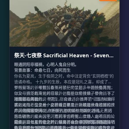
祭天-七夜祭 Sacrificial Heaven - Seven
Nights Rite
眼通阴阳非福祸，心明人鬼自分明。
背景故事：命悬七日，向死而生
你名为夏岚，生于极阴之时，命中注定背负“玄阴栖梧”的
诡谲命格。 十九岁的生辰，本应是冠礼之喜，却成了噩
梦的开端。爷爷颤抖着揭开了一个尘封多年的残酷真相：
爷爷留下的，唯有三条不可触犯的禁忌、一道护身符咒，
你父母当年的离世并非意外，而是以命换命，替你挡下了
以及一把泛着冷光的旧琴。他指引你前往镇子中央，寻找
那场必死的劫数。 然而，宿命难违。当年的“正主”未曾得
那位知晓天机的说书先生。 自此，你推开了一扇通往幽
地图核心体验
手，如今七日之后，必将循迹而来，索取这一条迟到的性
冥的大门。这是一个交织着百年恩怨、阴阳秩序崩坏的世
这张地图不仅仅是一次游戏，更是一场触及灵魂的旅程。
命。你的生死大坎，便悬于这短短七个昼夜之间。
界。 婉娘那场永远点不燃红烛的婚礼劫难、梓儿无声的
广阔的探索空间：
你将深入七大风格迥异的场景，包括
悲壮牺牲、船夫沉于河底的千古奇冤、卖糖人走不出的轮
阴森破败的废弃凶宅、寒鸦凄切的荒山坟场、幽暗压抑的
回怪圈、僧人死守的封口禁言、以及学生那化不开的执
河底洞窟以及古老庄严的深山古寺。
最终，当七星归位之时，结局将由你亲手书写。是选择牺
沉浸式叙事互动：
念…… 每一个游荡的孤魂背后，都残存着一块破碎的真相
你需要鼓起勇气与徘徊的鬼魂对话，破解尘封的阵法，收
牲自我成为“母体”，还是踏上一条未知的道路，成为守护