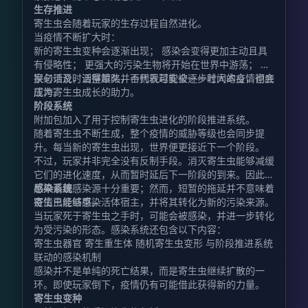
生存推进
寄生虫会随着玩家的生存过程自然进化。
当疫情不断扩大时：
新的寄生虫变种会逐渐出现； 感染会变得更加主动且具
有侵略性； 更强大的污染生物将开始在世界中游荡； 玩
家必须及时调整策略，否则就可能被逐步壮大的疫情彻底
换句话说，活得越久并不代表越安全——时间本身，也会
压垮。
成为寄生虫成长的助力。
阶段系统
附加包加入了用于控制寄生虫进化的阶段推进系统。
随着寄生虫不断生成，整个疫情的威胁等级也会同步提
升。每当新的寄生虫出现，世界便更接近下一个阶段。
不过，玩家并非完全没有反制手段。消灭寄生虫能够减缓
它们的进化速度，从而暂时延后下一阶段的到来。因此，
尽早清理感染源十分重要；然而，短暂的拖延并不意味着
感染系统
疫情已经结束。
寄生虫能够感染活体宿主，并将其转化为新的污染来源。
当玩家死于寄生虫之手时，可能会被感染，并进一步转化
为受污染的形态。感染系统还包含以下内容：
寄生虫器官 寄生重生体 随机寄生虫变形 与阶段推进系统
联动的感染机制
感染并不是单纯的死亡结果，而是寄生虫继续扩散的一
环。即使玩家倒下，疫情仍有可能借此获得新的力量。
寄生虫变种