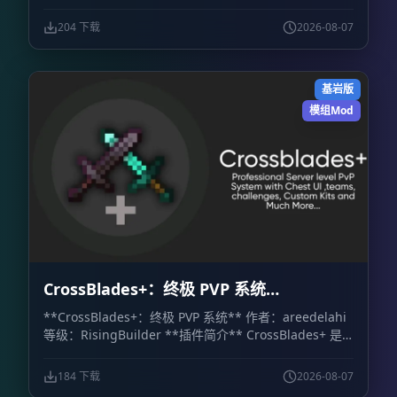
204 下载
2026-08-07
基岩版
模组Mod
CrossBlades+：终极 PVP 系统
CrossBlades+: Ultimate PVP System
**CrossBlades+：终极 PVP 系统** 作者：areedelahi
等级：RisingBuilder **插件简介** CrossBlades+ 是
一套面向 Minecraft 基岩版世界、服务器和 Realm 的竞
技场决斗系统。玩家可以通过可视化箱子界面挑战好友、
184 下载
2026-08-07
预览套装，并立即参加 1v1 单挑或最多 5v5 的团队决