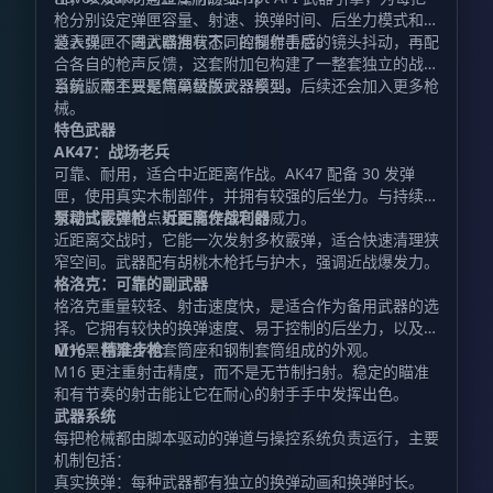
枪分别设定弹匣容量、射速、换弹时间、后坐力模式和弹
道表现。不同武器拥有不同的操作手感。
装入弹匣、进入瞄准状态、控制射击后的镜头抖动，再配
合各自的枪声反馈，这套附加包构建了一整套独立的战斗
系统，而不只是简单替换武器模型。
当前版本主要聚焦高级版火器系列，后续还会加入更多枪
械。
特色武器
AK47：战场老兵
可靠、耐用，适合中近距离作战。AK47 配备 30 发弹
匣，使用真实木制部件，并拥有较强的后坐力。与持续扫
射相比，控制点射更能发挥它的威力。
泵动式霰弹枪：近距离作战利器
近距离交战时，它能一次发射多枚霰弹，适合快速清理狭
窄空间。武器配有胡桃木枪托与护木，强调近战爆发力。
格洛克：可靠的副武器
格洛克重量较轻、射击速度快，是适合作为备用武器的选
择。它拥有较快的换弹速度、易于控制的后坐力，以及由
哑光黑色聚合物套筒座和钢制套筒组成的外观。
M16：精准步枪
M16 更注重射击精度，而不是无节制扫射。稳定的瞄准
和有节奏的射击能让它在耐心的射手手中发挥出色。
武器系统
每把枪械都由脚本驱动的弹道与操控系统负责运行，主要
机制包括：
真实换弹：每种武器都有独立的换弹动画和换弹时长。