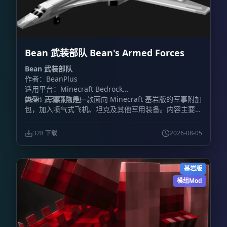
Bean 武装部队 Bean's Armed Forces
Bean 武装部队
作者：BeanPlus
适用平台：Minecraft Bedrock
类型：军事附加包
Bean 武装部队是一款面向 Minecraft 基岩版的军事附加
包，加入喷气式飞机、坦克及其他军用装备。内容主要围
绕载具战斗展开，包含装甲车辆和战斗机，同时加入火
炮、防毒面具、枪械等地面装备。
328 下载
2026-08-05
基岩版
模组Mod