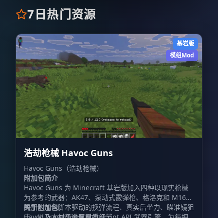
7日热门资源
基岩版
模组Mod
浩劫枪械 Havoc Guns
Havoc Guns（浩劫枪械）
附加包简介
Havoc Guns 为 Minecraft 基岩版加入四种以现实枪械
为参考的武器：AK47、泵动式霰弹枪、格洛克和 M16。
附加包包含脚本驱动的换弹流程、真实后坐力、瞄准镜狙
关于附加包
击，以及木材与金属材质细节。
Havoc Guns 通过专用的 Script API 武器引擎，为每把