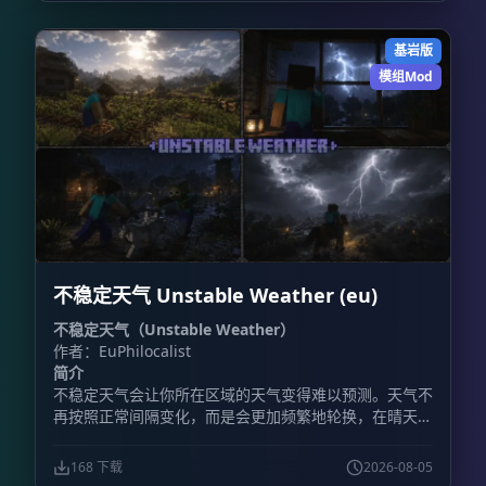
斗。 相比依赖聊天命令的传统系统，CrossBlades+ 提供
了更直观的操作方式。管理员只需设置竞技场位置，插件
基岩版
就会自动处理排队、匹配、传送、地图重置和战后物品恢
复。 **主要功能** - **可视化箱子菜单：** 通过库存
模组Mod
式界面选择游戏模式和套装，不需要记忆复杂命令。 -
**快捷菜单物品：** 使用命令获得菜单物品，可快速打
开主决斗菜单、挑战菜单和团队菜单。 - **公平排队与
团队模式：** 支持经典 1v1，也支持 2v2、3v3、4v4 和
5v5 团队决斗。人数达到要求后，系统会自动完成匹配并
将玩家传送至竞技场。 - **多竞技场与自动重置：** 每
种套装最多可配置 10 个竞技场，让多场决斗同时进行。
比赛结束后，系统会自动恢复竞技场地形，重置范围上限
为 64×64 格。 - **物品栏保护：** 战斗开始前保存玩家
不稳定天气 Unstable Weather (eu)
的物品、经验值和位置，比赛结束后完整恢复。 - **大
厅系统：** 设置主大厅出生点后，玩家完成决斗会自动
不稳定天气（Unstable Weather）
返回大厅。 - **套装编辑：** 可以修改已有套装，也能
作者：EuPhilocalist
按照服务器需求调整装备配置。 - **挑战模式：** 直接
简介
向其他玩家发起决斗邀请。 - **自定义套装：** 最多保
不稳定天气会让你所在区域的天气变得难以预测。天气不
存 100 套自定义套装。 **包含的游戏模式** 插件提供
再按照正常间隔变化，而是会更加频繁地轮换，在晴天、
11 套预配置套装，说明中列出的模式包括： -
降雨、雷暴以及其他天气状况之间快速切换。
**Classic（经典）：** 铁制盔甲搭配钻石剑，考验基础
战斗技巧。 - **Diamond（钻石）：** 全套钻石装备，
168 下载
2026-08-05