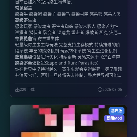
目前已加入的受污染生物包括：
常见宿主
感染牛 感染猪 感染羊 感染马 感染村民 感染狼 感染人类
高级寄生虫
感染玩家 感染幼虫 寄生虫蜘蛛 感染末影人 感染苦力怕
巡猎者 潜伏者 裂变者 温迪戈 重击者 爆破者 坦克 灾厄者
寄生虫器官 寄生重生体
主要特色
轻量级寄生虫生存玩法 完整支持生存模式 持续推进的阶
段系统 丰富的感染机制 玩家转化系统 寄生虫进化机制
针对低端设备进行优化 持续更新 灵感来源于《逃亡与奔
注意事项
跑：寄生虫》（Scape and Run: Parasites）
感染不会停止进化。
你在世界中坚持得越久，寄生虫就会变得越强。尽早发现
并消灭它们，否则一旦疫情失去控制，整片世界都可能被
污染吞没。
229 下载
2026-08-06
基岩版
模组Mod