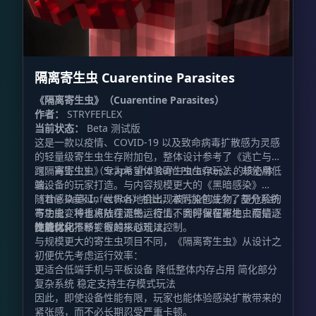
隔离寄生虫 Cuarentine Parasites
《隔离寄生虫》（Cuarentine Parasites）
作者：
STRYFEFLEX
当前状态：
Beta 测试版
这是一款以疫情、COVID-19 以及致命病毒扩散感为灵感
的轻量级寄生虫生存附加包，整体设计参考了《逃亡与奔
跑：寄生虫》（Scape and Run: Parasites）的核心体
《隔离寄生虫》专为希望体验寄生虫生存玩法、却使用低
验。
端设备的玩家打造。与内容规模更大的《黑暗感染》
（The Dark Infection）相比，本附加包减少了部分系统
随着感染蔓延，世界各地会出现被污染的生物，更危险的
与功能，将重点放在流畅运行上，同时保留寄生虫疫情逐
寄生虫变种也将陆续诞生。疫情不会停留在原地，而是会
步进化、不断扩散的核心玩法。
随着时间推移变得越来越难以控制。
性能优化
与规模更大的寄生虫项目不同，《隔离寄生虫》从设计之
初便优先考虑运行效率：
更适合低端手机与平板设备 降低整体内存占用 简化部分
复杂系统 稳定支持生存模式玩法
因此，即使设备性能有限，玩家也能体验感染扩散带来的
紧张感，而不必长期忍受严重卡顿。