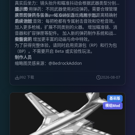
真实后坐力：镜头抬升和瞄准抖动会根据武器类型分别调
整。 专用弹药：不同武器使用对应弹药，需要合理管理
展示图
携带的弹药与装备。 瞄准镜狙击：适用于远距离精确射
原页面提供多张 Havoc Guns 游戏内展示图。
击。 独立音效：每把枪都有专属射击音效和空枪音效。
后续计划
加入更多枪械，扩展不同类别的火器。 增加瞄准镜、消
音器和扩容弹匣等配件。 加入新的弹药制作系统和战利
品整合。 增加更丰富的动画与命中特效。
安装说明
为了获得完整体验，请同时启用资源包（RP）和行为包
（BP）。不需要开启 Beta 或实验性玩法。
制作人员
缩略图灵感来源：@BedrockAddon
992 下载
2026-08-07
基岩版
模组Mod