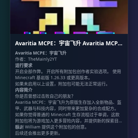
Avaritia MCPE：宇宙飞升 Avaritia MCPE:
Cosmic Ascension
Avaritia MCPE：宇宙飞升
作者：TheMainly2YT
运行要求
开启全部作弊。 开启所有附加包创作者实验选项。 使用
Minecraft 基岩版 1.26.33 或更高版本。
如果未启用以上设置，附加包可能无法正常运行。
内容简介
你是否曾想过击败自己的朋友？
Avaritia MCPE：宇宙飞升为原版生存加入全新物品、盔
甲、武器与科技内容，同时带来更加复杂的合成配方。
如果你觉得普通的 Minecraft 生存流程过于单调，这款
附加包将为游戏加入更多冒险内容，并提供新的探索目
标。
感谢 William 提供这个附加包的创意。
后续还会推出更多更新。