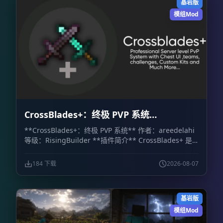
基岩版
模组Mod
CrossBlades+：终极 PVP 系统
CrossBlades+: Ultimate PVP System
**CrossBlades+：终极 PVP 系统** 作者：areedelahi
等级：RisingBuilder **插件简介** CrossBlades+ 是
一套面向 Minecraft 基岩版世界、服务器和 Realm 的竞
技场决斗系统。玩家可以通过可视化箱子界面挑战好友、
184 下载
2026-08-07
预览套装，并立即参加 1v1 单挑或最多 5v5 的团队决
斗。 相比依赖聊天命令的传统系统，CrossBlades+ 提供
了更直观的操作方式。管理员只需设置竞技场位置，插件
基岩版
就会自动处理排队、匹配、传送、地图重置和战后物品恢
复。 **主要功能** - **可视化箱子菜单：** 通过库存
模组Mod
式界面选择游戏模式和套装，不需要记忆复杂命令。 -