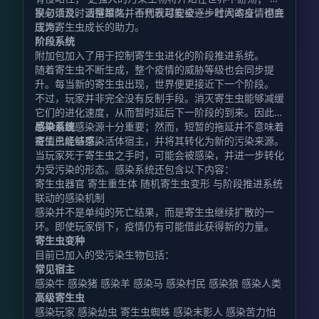
家必须及时调整策略，否则就可能被逐步壮大的疫情彻底
换句话说，活得越久并不代表越安全——时间本身，也会
压垮。
成为寄生虫成长的助力。
阶段系统
附加包加入了用于控制寄生虫进化的阶段推进系统。
随着寄生虫不断生成，整个疫情的威胁等级也会同步提
升。每当新的寄生虫出现，世界便更接近下一个阶段。
不过，玩家并非完全没有反制手段。消灭寄生虫能够减缓
它们的进化速度，从而暂时延后下一阶段的到来。因此，
尽早清理感染源十分重要；然而，短暂的拖延并不意味着
感染系统
疫情已经结束。
寄生虫能够感染活体宿主，并将其转化为新的污染来源。
当玩家死于寄生虫之手时，可能会被感染，并进一步转化
为受污染的形态。感染系统还包含以下内容：
寄生虫器官 寄生重生体 随机寄生虫变形 与阶段推进系统
联动的感染机制
感染并不是单纯的死亡结果，而是寄生虫继续扩散的一
环。即使玩家倒下，疫情仍有可能借此获得新的力量。
寄生虫变种
目前已加入的受污染生物包括：
常见宿主
感染牛 感染猪 感染羊 感染马 感染村民 感染狼 感染人类
高级寄生虫
感染玩家 感染幼虫 寄生虫蜘蛛 感染末影人 感染苦力怕