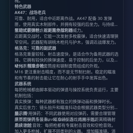
械。
特色武器
AK47：战场老兵
可靠、耐用，适合中近距离作战。AK47 配备 30 发弹
匣，使用真实木制部件，并拥有较强的后坐力。与持续扫
射相比，控制点射更能发挥它的威力。
泵动式霰弹枪：近距离作战利器
近距离交战时，它能一次发射多枚霰弹，适合快速清理狭
窄空间。武器配有胡桃木枪托与护木，强调近战爆发力。
格洛克：可靠的副武器
格洛克重量较轻、射击速度快，是适合作为备用武器的选
择。它拥有较快的换弹速度、易于控制的后坐力，以及由
哑光黑色聚合物套筒座和钢制套筒组成的外观。
M16：精准步枪
M16 更注重射击精度，而不是无节制扫射。稳定的瞄准
和有节奏的射击能让它在耐心的射手手中发挥出色。
武器系统
每把枪械都由脚本驱动的弹道与操控系统负责运行，主要
机制包括：
真实换弹：每种武器都有独立的换弹动画和换弹时长。
真实后坐力：镜头抬升和瞄准抖动会根据武器类型分别调
整。 专用弹药：不同武器使用对应弹药，需要合理管理
展示图
携带的弹药与装备。 瞄准镜狙击：适用于远距离精确射
原页面提供多张 Havoc Guns 游戏内展示图。
击。 独立音效：每把枪都有专属射击音效和空枪音效。
后续计划
加入更多枪械，扩展不同类别的火器。 增加瞄准镜、消