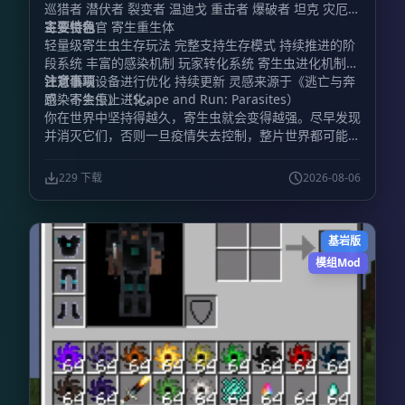
巡猎者 潜伏者 裂变者 温迪戈 重击者 爆破者 坦克 灾厄者
寄生虫器官 寄生重生体
主要特色
轻量级寄生虫生存玩法 完整支持生存模式 持续推进的阶
段系统 丰富的感染机制 玩家转化系统 寄生虫进化机制
针对低端设备进行优化 持续更新 灵感来源于《逃亡与奔
注意事项
跑：寄生虫》（Scape and Run: Parasites）
感染不会停止进化。
你在世界中坚持得越久，寄生虫就会变得越强。尽早发现
并消灭它们，否则一旦疫情失去控制，整片世界都可能被
污染吞没。
229 下载
2026-08-06
基岩版
模组Mod