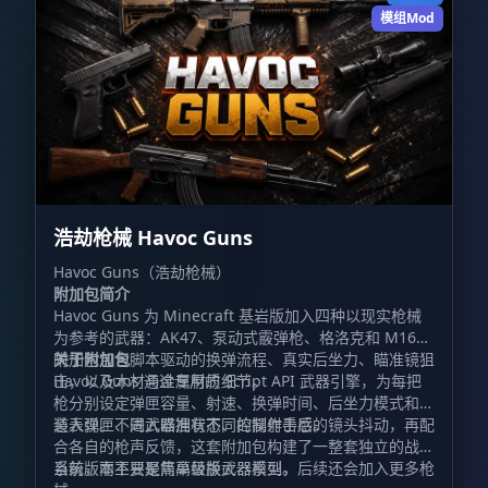
模组Mod
浩劫枪械 Havoc Guns
Havoc Guns（浩劫枪械）
附加包简介
Havoc Guns 为 Minecraft 基岩版加入四种以现实枪械
为参考的武器：AK47、泵动式霰弹枪、格洛克和 M16。
附加包包含脚本驱动的换弹流程、真实后坐力、瞄准镜狙
关于附加包
击，以及木材与金属材质细节。
Havoc Guns 通过专用的 Script API 武器引擎，为每把
枪分别设定弹匣容量、射速、换弹时间、后坐力模式和弹
道表现。不同武器拥有不同的操作手感。
装入弹匣、进入瞄准状态、控制射击后的镜头抖动，再配
合各自的枪声反馈，这套附加包构建了一整套独立的战斗
系统，而不只是简单替换武器模型。
当前版本主要聚焦高级版火器系列，后续还会加入更多枪