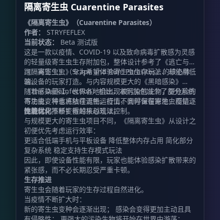
隔离寄生虫 Cuarentine Parasites
《隔离寄生虫》（Cuarentine Parasites）
作者：
STRYFEFLEX
当前状态：
Beta 测试版
这是一款以疫情、COVID-19 以及致命病毒扩散感为灵感
的轻量级寄生虫生存附加包，整体设计参考了《逃亡与奔
跑：寄生虫》（Scape and Run: Parasites）的核心体
《隔离寄生虫》专为希望体验寄生虫生存玩法、却使用低
验。
端设备的玩家打造。与内容规模更大的《黑暗感染》
（The Dark Infection）相比，本附加包减少了部分系统
随着感染蔓延，世界各地会出现被污染的生物，更危险的
与功能，将重点放在流畅运行上，同时保留寄生虫疫情逐
寄生虫变种也将陆续诞生。疫情不会停留在原地，而是会
步进化、不断扩散的核心玩法。
随着时间推移变得越来越难以控制。
性能优化
与规模更大的寄生虫项目不同，《隔离寄生虫》从设计之
初便优先考虑运行效率：
更适合低端手机与平板设备 降低整体内存占用 简化部分
复杂系统 稳定支持生存模式玩法
因此，即使设备性能有限，玩家也能体验感染扩散带来的
紧张感，而不必长期忍受严重卡顿。
生存推进
寄生虫会随着玩家的生存过程自然进化。
当疫情不断扩大时：
新的寄生虫变种会逐渐出现； 感染会变得更加主动且具
有侵略性； 更强大的污染生物将开始在世界中游荡； 玩