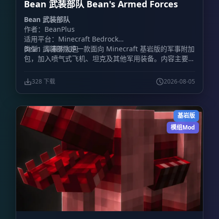
Bean 武装部队 Bean's Armed Forces
Bean 武装部队
作者：BeanPlus
适用平台：Minecraft Bedrock
类型：军事附加包
Bean 武装部队是一款面向 Minecraft 基岩版的军事附加
包，加入喷气式飞机、坦克及其他军用装备。内容主要围
绕载具战斗展开，包含装甲车辆和战斗机，同时加入火
炮、防毒面具、枪械等地面装备。
328 下载
2026-08-05
基岩版
模组Mod