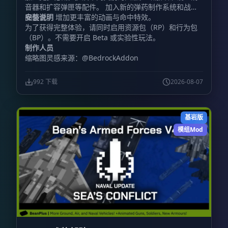
音器和扩容弹匣等配件。 加入新的弹药制作系统和战利
品整合。 增加更丰富的动画与命中特效。
安装说明
为了获得完整体验，请同时启用资源包（RP）和行为包
（BP）。不需要开启 Beta 或实验性玩法。
制作人员
缩略图灵感来源：@BedrockAddon
992 下载
2026-08-07
基岩版
模组Mod