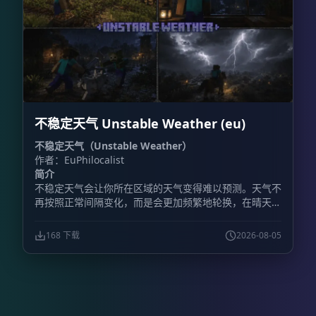
**快捷菜单物品：** 使用命令获得菜单物品，可快速打
开主决斗菜单、挑战菜单和团队菜单。 - **公平排队与
团队模式：** 支持经典 1v1，也支持 2v2、3v3、4v4 和
5v5 团队决斗。人数达到要求后，系统会自动完成匹配并
将玩家传送至竞技场。 - **多竞技场与自动重置：** 每
种套装最多可配置 10 个竞技场，让多场决斗同时进行。
比赛结束后，系统会自动恢复竞技场地形，重置范围上限
为 64×64 格。 - **物品栏保护：** 战斗开始前保存玩家
不稳定天气 Unstable Weather (eu)
的物品、经验值和位置，比赛结束后完整恢复。 - **大
厅系统：** 设置主大厅出生点后，玩家完成决斗会自动
不稳定天气（Unstable Weather）
返回大厅。 - **套装编辑：** 可以修改已有套装，也能
作者：EuPhilocalist
按照服务器需求调整装备配置。 - **挑战模式：** 直接
简介
向其他玩家发起决斗邀请。 - **自定义套装：** 最多保
不稳定天气会让你所在区域的天气变得难以预测。天气不
存 100 套自定义套装。 **包含的游戏模式** 插件提供
再按照正常间隔变化，而是会更加频繁地轮换，在晴天、
11 套预配置套装，说明中列出的模式包括： -
降雨、雷暴以及其他天气状况之间快速切换。
**Classic（经典）：** 铁制盔甲搭配钻石剑，考验基础
战斗技巧。 - **Diamond（钻石）：** 全套钻石装备，
168 下载
2026-08-05
进行正面硬碰硬的战斗。 - **Netherite（下界合金）：
** 全套下界合金装备，并提供附魔金苹果。 -
**Archer（弓箭手）：** 使用弓进行远程战斗，装备皮
革盔甲。 - **UHC：** 使用金头和战术装备，重点考验
治疗与战斗策略。 - **Sumo（相扑）：** 只允许通过