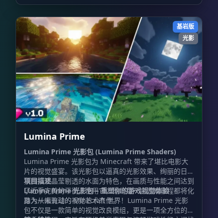
基岩版
光影
Lumina Prime
Lumina Prime 光影包 (Lumina Prime Shaders)
Lumina Prime 光影包为 Minecraft 带来了堪比电影大
片的视觉盛宴。该光影包以逼真的光影效果、绚丽的日落
氛围以及晶莹剔透的水面为特色，在画质与性能之间达到
项目描述
了近乎完美的平衡。使用它，你的每一次游戏旅程都将化
Lumina Prime 光影包 – 重塑你的游戏视觉体验
身为一幅流动的视觉艺术杰作。
踏入从未有过的 Minecraft 世界！Lumina Prime 光影
包不仅是一款简单的视觉改良模组，更是一项全方位的图