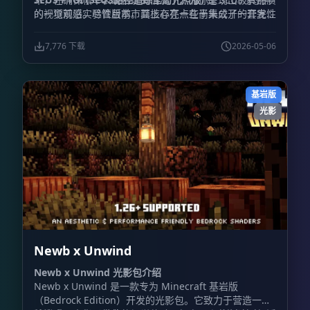
的视觉观感。尽管目前市面上存在一些尚未公开的开发性
的一项前沿实验性版本。其核心亮点在于集成了一套完全
测试版本，但开发者近期的主要工作重心已转移至 SEUS
由开发者自主编写的软件端光线追踪实现方案，最重要的
PTGI 的迭代升级上。
是，运行它
并不强制要求
玩家必须拥有 RTX 系列显卡。
7,776 下载
2026-05-06
项目名称中的 “PTGI” 全称为 “Path Traced Global
Illumination (路径追踪全局光照)”，这不仅是该项目的
招牌特性，同时还涵盖了基于路径追踪的反射效果。
基岩版
光影
Newb x Unwind
Newb x Unwind 光影包介绍
Newb x Unwind 是一款专为 Minecraft 基岩版
（Bedrock Edition）开发的光影包。它致力于营造一种