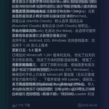
美学感强、氛围宁静的视觉体验，拥有柔和的色调、舒适
请注意，本光影并非 Vibrant Visuals，且无法直接在默
的夜间视觉效果以及经过优化的天气粒子特效。该光影兼
认的 Minecraft 程序中运行。由于目前基岩版光影的特
容版本 1.21.21 及以上（最新版本支持 1.26+）。
殊性，您需要使用支持渲染龙（Render Dragon）光影
子包选项 (Subpacks)
加载的启动器，例如 MB Loader 或 MC Patched。
本光影提供了多种子包供玩家自定义体验：
原版云朵 (Vanilla Clouds) - 默认选项 圆润云朵
(Rounded Clouds) 柔和云朵 (Soft Clouds) 体积云
(Volumetric Clouds) 无波动 (No Wave) - 此选项可提供
平台与版本支持
显著的性能加速，适合低配设备。
最新版本在兼容性上取得了重大突破：
支持平台：Android, IOS, Windows 支持游戏版本：仅
适用于 1.26 及以上版本
更新日志 - 5.5 版本
已增加对 Minecraft 1.26+ 版本的支持。 优化了白天的
天空色彩表现。 改进了方块的阴影渲染效果。 增强了光
源色彩的准确度。 调深了阴影对比度，使画面更有层次
光影安装指南
感。 实现了全平台支持（Android, IOS, Windows）。
请参考以下步骤进行配置：
确保您的手机上已安装 Minecraft 基岩版（无论正版或
非官方版本均可）。 下载并安装 MB Loader。请前往官
方 GitHub 仓库获取最新版本。 获取光影文件后，导入
关于高度图特效 (Optional Heightmap Effect)
.mcpack 文件。 关键步骤：在导入时，选择导入至 MB
本光影包默认不包含高度图（Heightmap）特效。如果
Loader，而非原版 Minecraft。 进入 MB Loader 的设
您希望开启此特效，需要下载一个特殊的
置界面。 向下滚动并找到设置菜单，关闭所有“自动修复
renderchunk.material.bin 文件，该文件已集成了高度
(Autofix)”开关。 完成设置后，通过 MB Loader 启动游
图功能。获取方式请前往作者的 Discord 频道。
7,776 下载
2026-04-26
戏即可体验光影效果。