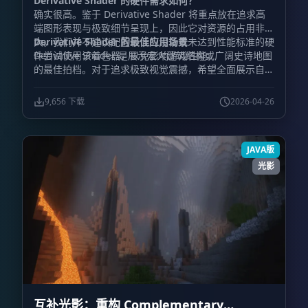
Derivative Shader 的硬件需求如何？
确实很高。鉴于 Derivative Shader 将重点放在追求高
端图形表现与极致细节呈现上，因此它对资源的占用非常
大。我们并不建议配置较低的设备或未达到性能标准的硬
Derivative Shader 的最佳应用场景
件尝试使用该着色器，以免影响游戏性能。
Derivative Shader 是展示宏大建筑结构或广阔史诗地图
的最佳拍档。对于追求极致视觉震撼，希望全面展示自己
宏伟建筑作品与壮丽氛围的玩家来说，它是最理想的选
择。
9,656 下载
2026-04-26
JAVA版
光影
互补光影：重构 Complementary