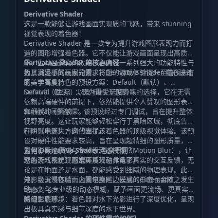
Derivative Shader
这是一款能够让游戏画面实现质的飞跃，带来 stunning
视觉表现的着色器！
Derivative Shader 是一款专为提升游戏图形表现力而打
造的图形增强着色器。它不仅能让游戏画面呈现出高质
量、生动且逼真的效果，更通过一系列强大的功能特性与
Derivative Shader 的核心内容
极具沉浸感的画面元素，将您的游戏体验提升至前所未有
为了满足不同玩家的需求，Derivative Shader 精心设计
的美学高度。
了三个各具特色的预设方案：Default（默认）、
Survival（生存）以及 Film（电影）。
Default（默认）：作为最受玩家青睐的选择，它在无需
依赖高端硬件的前提下，依然能提供令人赞叹的图形表现
和细腻的画面效果。
Survival（生存）：该预设经过专门调试，旨在提升整体
视野亮度。这让玩家能够轻松穿行于黑暗区域，彻底告别
在阴影中迷失方向的困扰。
Film（电影）：这代表了该着色器的顶级视觉体验。该预
设对硬件性能要求较高，旨在呈现超精细的图形质量，内
置电影黑边模式与专业级动态模糊（Motion Blur），让
为何 Derivative Shader 与众不同？
您的游戏视觉观感媲美真人动作电影。
动态天气系统：雨水环境现在具备了真实的交互反馈，无
论是在地面还是水面，都能感受到细腻的物理表现。此
外，当天气在晴雨之间切换时，云层的形态也会随之发生
电影级沉浸体验：内置电影黑边模式（Cinematic
动态变化。
bars）与专业级的动态模糊，赋予画面更流畅、更真实
的电影质感。
精细生态环境：着色器对水下光影进行了深度优化，呈现
出极具真实感与细节深度的水下世界。