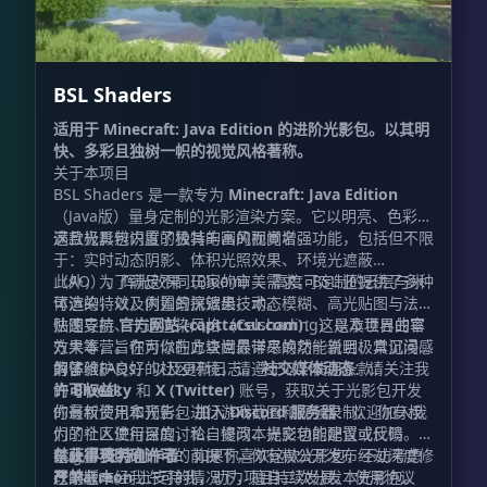
BSL Shaders
适用于 Minecraft: Java Edition 的进阶光影包。以其明
快、多彩且独树一帜的视觉风格著称。
关于本项目
BSL Shaders 是一款专为
Minecraft: Java Edition
（Java版）量身定制的光影渲染方案。它以明亮、色彩饱
满且极具辨识度的独特的画风而闻名。
这款光影包内置了极其丰富的视觉增强功能，包括但不限
于：实时动态阴影、体积光照效果、环境光遮蔽
（AO）、辉光效果（Bloom）、高度可定制的云层与水
此外，为了满足不同玩家的审美需求，BSL 还提供了多种
体渲染，以及内置的抗锯齿技术。
可选的特效，例如景深效果、动态模糊、高光贴图与法线
贴图支持、卡通渲染风格（Celshading）以及世界曲率
快速导航
官方网站 (capttatsu.com)
：这是本项目的官
效果等，旨在为你的方块世界带来焕然一新且极具沉浸感
方大本营。你可以在此查阅最详尽的功能说明、常见问题
的体验。
解答（FAQs）以及更新日志。
为了维护良好的社区环境，请遵守以下使用条款：
社交媒体动态
：请关注我
的
许可权益：
Bluesky
和
X (Twitter)
账号，获取关于光影包开发
的最新资讯和预告。
你有权使用本光影包进行游戏截图和视频录制。 你有权
加入 Discord 服务器
：欢迎加入我
们的社区进行深度讨论、提问、提交功能建议或反馈
为了个人使用目的，私自修改本光影包的配置或代码。
Bug。
在
禁止事项：
获得我明确许可
支持创作者
的前提下，你有权公开发布经过深度修
：如果你喜欢这款光影包，不妨考虑
在
改的版本。
严禁
Patreon
在未经我许可的情况下，擅自二次分发本光影包。
上支持我，助力项目持续发展。 使用协议