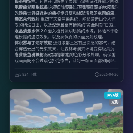
形重构工程。它旨在顶级美学表现与流畅游戏性能之间找
核心特性
到黄金分割点。每一处细节都经过了精雕细琢，力求将你
电影级光照系统
引入了动态阴影与真实感十足的太阳眩
的游戏世界打造为一场视觉盛宴，成就非凡的电影级质
光效果，为游戏中的每一个方块和地形增添了空间的深度
感。
与生命力。
动态大气散射
重塑了天空渲染系统，能够营造出令人惊
叹的绚烂日出，以及深邃且富有情感的“黄金时刻”日落景
观。
水晶清澈水体 2.0
潜入极具透明质感的水域，体验基于物
理模拟的波浪效果，以及高保真的水面反射纹理。
体积雾与丁达尔效应
通过浓郁且富有层次感的雾气，结
合穿透云层的光束效果，让森林与洞穴环境变得极具沉浸
感，营造出神秘而写实的氛围。
专业级色调映射
经过深思熟虑的色彩分级处理，确保游
戏画面既不会过暗也拒绝惨白，让每一帧画面都如同经过
精心调色的艺术品。
5,824 下载
2026-04-26
JAVA版
光影