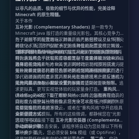
Shaders - Reimagined
以非凡的品质、极致的细节与优异的性能，完美诠释
Minecraft 的原生精髓。
关于本作
互补光影 (Complementary Shaders)
是一款专为
Minecraft Java 版打造的重量级光影包，其核心竞争力
在于对细节的极致雕琢、对画质的严格把控以及业界顶尖
为了兼顾不同配置的玩家群体，该光影包预设了从“马铃
的优化水平。它不仅赋予了游戏海量的高质量视觉特效，
薯级”入门配置到“极致”高配的多种性能配置文件。其设
提供了两种截然不同的默认视觉风格，更难能可贵的是，
计哲学始终贯彻“绝不喧宾夺主”，确保在提升画质的同
“重构风格 (Reimagined)”
是互补光影 r5 版本自带的两
它为游戏内几乎所有的方块都定制了专属的视觉效果。
时，永远不会干扰玩家正常的生存与建造体验。这一项目
种默认风格之一。它的核心宗旨在于忠实保留 Minecraft
最早始于 2018 年对 BSL 光影的修改，历经岁月沉淀与
独有的视觉元素与方块美学，同时利用现代图形技术，提
选择您的风格
无数次重大更新，甚至为了达到社区的高标准要求而进行
供一种经过精心打磨、焕然一新的“原版升级”质感。
互补光影提供了两种特色鲜明的视觉风格供探险家们选
了代码层面的彻底重写。互补光影始终将用户的反馈视为
择。必须强调的是，这两种风格在底层技术上是互通的，
开发的最高准则，直至今日仍保持着活跃的更新频率。
唯一的区别仅在于
无拘风格 (Unbound)：
默认设置
专为那些渴望突破方块限制、追
的不同：
求更拟真、更写实视觉体验的玩家量身打造。
重构风格
(Reimagined)：
请注意，无论您下载了哪种风格，实际上您都拥有极高的
旨在重塑 Minecraft 的画面表现力，
同时极力维护其独特的像素与方块艺术风格，带来原汁原
自由度去调整每一项参数。您完全可以在“无拘风格”中将
味却又惊艳的视觉享受。
云层切换回原本的方块云，或者在“重构风格”中开启极具
安装指南
真实感的水体模拟。所有的这些微调，都静候您在“光影
全新便捷方式：
选项”中探索。
您现在可以直接下载
互补光影安装器 (Complementary
Installer)
手动安装步骤：
并点击安装，该程序将自动为您处理以下所有
繁琐的步骤。
第一步：
首先，您必须安装
Iris
模组（或 OptiFine），
这是加载任何光影包的必要前置条件。
第二步：
启动游