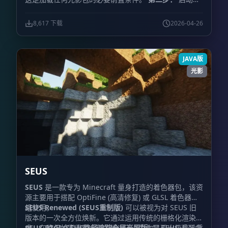
戏，进入“视频设置”，找到并点击“光影包”或“光影”菜
单。
第三步：
点击菜单中的“光影包文件夹”按钮，系统
8,617 下载
2026-04-26
将自动打开对应的文件夹窗口。
第四步：
下载互补光影
文件，并将该文件直接放入刚才打开的文件夹中。（
重要
提示：
请勿解压该压缩文件，直接放入即可）。
第五
JAVA版
步：
返回游戏窗口，在光影包列表中选中
“Complementary”即可启用。（如果列表中未显示，请
光影
尝试刷新菜单）。
SEUS
SEUS
是一款专为 Minecraft 量身打造的着色器包，该资
源主要用于搭配 OptiFine (高清修复) 或 GLSL 着色器模
组使用。
SEUS Renewed (SEUS重制版)
可以被视为对 SEUS 旧
版本的一次全方位焕新。它通过运用传统的栅格化渲染技
术，在确保帧率表现合理的情况下，为你呈现出极具品质
SEUS PTGI (SEUS路径追踪全局光照版)
是 SEUS 系列中