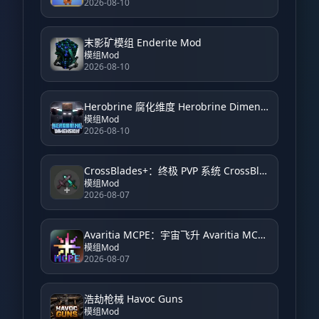
2026-08-10
末影矿模组 Enderite Mod
模组Mod
2026-08-10
Herobrine 腐化维度 Herobrine Dimension
模组Mod
2026-08-10
CrossBlades+：终极 PVP 系统 CrossBlades+: Ultimate PVP System
模组Mod
2026-08-07
Avaritia MCPE：宇宙飞升 Avaritia MCPE: Cosmic Ascension
模组Mod
2026-08-07
浩劫枪械 Havoc Guns
模组Mod