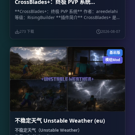
CrossBlades+：终极 PVP 系统
CrossBlades+: Ultimate PVP System
**CrossBlades+：终极 PVP 系统** 作者：areedelahi
等级：RisingBuilder **插件简介** CrossBlades+ 是
一套面向 Minecraft 基岩版世界、服务器和 Realm 的竞
技场决斗系统。玩家可以通过可视化箱子界面挑战好友、
273 下载
2026-08-07
预览套装，并立即参加 1v1 单挑或最多 5v5 的团队决
斗。 相比依赖聊天命令的传统系统，CrossBlades+ 提供
了更直观的操作方式。管理员只需设置竞技场位置，插件
基岩版
就会自动处理排队、匹配、传送、地图重置和战后物品恢
复。 **主要功能** - **可视化箱子菜单：** 通过库存
模组Mod
式界面选择游戏模式和套装，不需要记忆复杂命令。 -
**快捷菜单物品：** 使用命令获得菜单物品，可快速打
开主决斗菜单、挑战菜单和团队菜单。 - **公平排队与
团队模式：** 支持经典 1v1，也支持 2v2、3v3、4v4 和
5v5 团队决斗。人数达到要求后，系统会自动完成匹配并
将玩家传送至竞技场。 - **多竞技场与自动重置：** 每
种套装最多可配置 10 个竞技场，让多场决斗同时进行。
比赛结束后，系统会自动恢复竞技场地形，重置范围上限
为 64×64 格。 - **物品栏保护：** 战斗开始前保存玩家
不稳定天气 Unstable Weather (eu)
的物品、经验值和位置，比赛结束后完整恢复。 - **大
厅系统：** 设置主大厅出生点后，玩家完成决斗会自动
不稳定天气（Unstable Weather）
返回大厅。 - **套装编辑：** 可以修改已有套装，也能