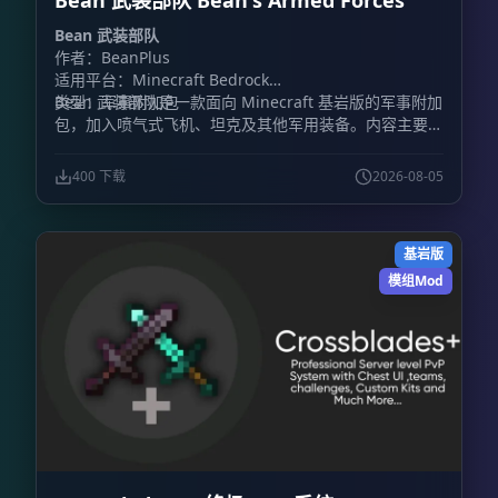
Bean 武装部队 Bean's Armed Forces
Bean 武装部队
作者：BeanPlus
适用平台：Minecraft Bedrock
类型：军事附加包
Bean 武装部队是一款面向 Minecraft 基岩版的军事附加
包，加入喷气式飞机、坦克及其他军用装备。内容主要围
绕载具战斗展开，包含装甲车辆和战斗机，同时加入火
炮、防毒面具、枪械等地面装备。
400 下载
2026-08-05
基岩版
模组Mod