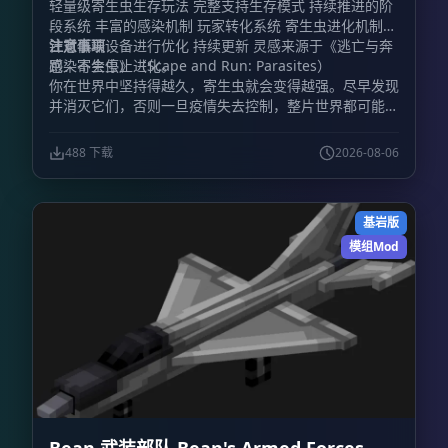
轻量级寄生虫生存玩法 完整支持生存模式 持续推进的阶
段系统 丰富的感染机制 玩家转化系统 寄生虫进化机制
针对低端设备进行优化 持续更新 灵感来源于《逃亡与奔
注意事项
跑：寄生虫》（Scape and Run: Parasites）
感染不会停止进化。
你在世界中坚持得越久，寄生虫就会变得越强。尽早发现
并消灭它们，否则一旦疫情失去控制，整片世界都可能被
污染吞没。
488 下载
2026-08-06
基岩版
模组Mod