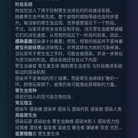
阶段系统
附加包加入了用于控制寄生虫进化的阶段推进系统。
随着寄生虫不断生成，整个疫情的威胁等级也会同步提
升。每当新的寄生虫出现，世界便更接近下一个阶段。
不过，玩家并非完全没有反制手段。消灭寄生虫能够减缓
它们的进化速度，从而暂时延后下一阶段的到来。因此，
尽早清理感染源十分重要；然而，短暂的拖延并不意味着
感染系统
疫情已经结束。
寄生虫能够感染活体宿主，并将其转化为新的污染来源。
当玩家死于寄生虫之手时，可能会被感染，并进一步转化
为受污染的形态。感染系统还包含以下内容：
寄生虫器官 寄生重生体 随机寄生虫变形 与阶段推进系统
联动的感染机制
感染并不是单纯的死亡结果，而是寄生虫继续扩散的一
环。即使玩家倒下，疫情仍有可能借此获得新的力量。
寄生虫变种
目前已加入的受污染生物包括：
常见宿主
感染牛 感染猪 感染羊 感染马 感染村民 感染狼 感染人类
高级寄生虫
感染玩家 感染幼虫 寄生虫蜘蛛 感染末影人 感染苦力怕
巡猎者 潜伏者 裂变者 温迪戈 重击者 爆破者 坦克 灾厄者
寄生虫器官 寄生重生体
主要特色