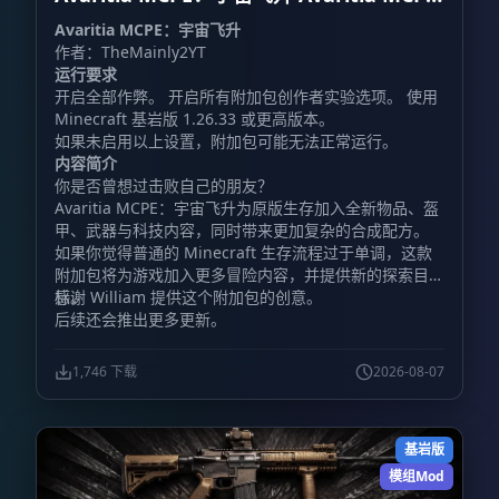
Cosmic Ascension
Avaritia MCPE：宇宙飞升
作者：TheMainly2YT
运行要求
开启全部作弊。 开启所有附加包创作者实验选项。 使用
Minecraft 基岩版 1.26.33 或更高版本。
如果未启用以上设置，附加包可能无法正常运行。
内容简介
你是否曾想过击败自己的朋友？
Avaritia MCPE：宇宙飞升为原版生存加入全新物品、盔
甲、武器与科技内容，同时带来更加复杂的合成配方。
如果你觉得普通的 Minecraft 生存流程过于单调，这款
附加包将为游戏加入更多冒险内容，并提供新的探索目
标。
感谢 William 提供这个附加包的创意。
后续还会推出更多更新。
1,746 下载
2026-08-07
基岩版
模组Mod