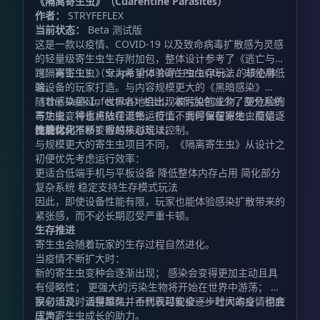
《隔离寄生虫》（Cuarentine Parasites）
作者：
STRYFEFLEX
当前状态：
Beta 测试版
这是一款以疫情、COVID-19 以及致命病毒扩散感为灵感
的轻量级寄生虫生存附加包，整体设计参考了《逃亡与奔
跑：寄生虫》（Scape and Run: Parasites）的核心体
《隔离寄生虫》专为希望体验寄生虫生存玩法、却使用低
验。
端设备的玩家打造。与内容规模更大的《黑暗感染》
（The Dark Infection）相比，本附加包减少了部分系统
随着感染蔓延，世界各地会出现被污染的生物，更危险的
与功能，将重点放在流畅运行上，同时保留寄生虫疫情逐
寄生虫变种也将陆续诞生。疫情不会停留在原地，而是会
步进化、不断扩散的核心玩法。
随着时间推移变得越来越难以控制。
性能优化
与规模更大的寄生虫项目不同，《隔离寄生虫》从设计之
初便优先考虑运行效率：
更适合低端手机与平板设备 降低整体内存占用 简化部分
复杂系统 稳定支持生存模式玩法
因此，即使设备性能有限，玩家也能体验感染扩散带来的
紧张感，而不必长期忍受严重卡顿。
生存推进
寄生虫会随着玩家的生存过程自然进化。
当疫情不断扩大时：
新的寄生虫变种会逐渐出现； 感染会变得更加主动且具
有侵略性； 更强大的污染生物将开始在世界中游荡； 玩
家必须及时调整策略，否则就可能被逐步壮大的疫情彻底
换句话说，活得越久并不代表越安全——时间本身，也会
压垮。
成为寄生虫成长的助力。