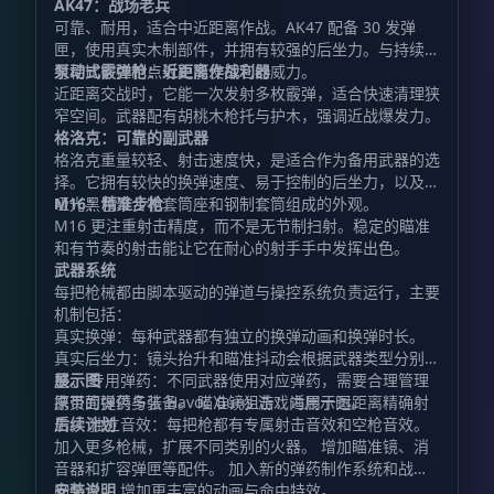
AK47：战场老兵
可靠、耐用，适合中近距离作战。AK47 配备 30 发弹
匣，使用真实木制部件，并拥有较强的后坐力。与持续扫
射相比，控制点射更能发挥它的威力。
泵动式霰弹枪：近距离作战利器
近距离交战时，它能一次发射多枚霰弹，适合快速清理狭
窄空间。武器配有胡桃木枪托与护木，强调近战爆发力。
格洛克：可靠的副武器
格洛克重量较轻、射击速度快，是适合作为备用武器的选
择。它拥有较快的换弹速度、易于控制的后坐力，以及由
哑光黑色聚合物套筒座和钢制套筒组成的外观。
M16：精准步枪
M16 更注重射击精度，而不是无节制扫射。稳定的瞄准
和有节奏的射击能让它在耐心的射手手中发挥出色。
武器系统
每把枪械都由脚本驱动的弹道与操控系统负责运行，主要
机制包括：
真实换弹：每种武器都有独立的换弹动画和换弹时长。
真实后坐力：镜头抬升和瞄准抖动会根据武器类型分别调
整。 专用弹药：不同武器使用对应弹药，需要合理管理
展示图
携带的弹药与装备。 瞄准镜狙击：适用于远距离精确射
原页面提供多张 Havoc Guns 游戏内展示图。
击。 独立音效：每把枪都有专属射击音效和空枪音效。
后续计划
加入更多枪械，扩展不同类别的火器。 增加瞄准镜、消
音器和扩容弹匣等配件。 加入新的弹药制作系统和战利
品整合。 增加更丰富的动画与命中特效。
安装说明