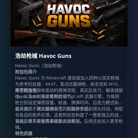
浩劫枪械 Havoc Guns
Havoc Guns（浩劫枪械）
附加包简介
Havoc Guns 为 Minecraft 基岩版加入四种以现实枪械
为参考的武器：AK47、泵动式霰弹枪、格洛克和 M16。
附加包包含脚本驱动的换弹流程、真实后坐力、瞄准镜狙
关于附加包
击，以及木材与金属材质细节。
Havoc Guns 通过专用的 Script API 武器引擎，为每把
枪分别设定弹匣容量、射速、换弹时间、后坐力模式和弹
道表现。不同武器拥有不同的操作手感。
装入弹匣、进入瞄准状态、控制射击后的镜头抖动，再配
合各自的枪声反馈，这套附加包构建了一整套独立的战斗
系统，而不只是简单替换武器模型。
当前版本主要聚焦高级版火器系列，后续还会加入更多枪
械。
特色武器