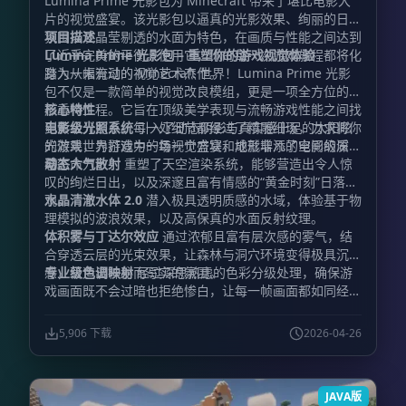
Lumina Prime 光影包为 Minecraft 带来了堪比电影大
片的视觉盛宴。该光影包以逼真的光影效果、绚丽的日落
氛围以及晶莹剔透的水面为特色，在画质与性能之间达到
项目描述
了近乎完美的平衡。使用它，你的每一次游戏旅程都将化
Lumina Prime 光影包 – 重塑你的游戏视觉体验
身为一幅流动的视觉艺术杰作。
踏入从未有过的 Minecraft 世界！Lumina Prime 光影
包不仅是一款简单的视觉改良模组，更是一项全方位的图
形重构工程。它旨在顶级美学表现与流畅游戏性能之间找
核心特性
到黄金分割点。每一处细节都经过了精雕细琢，力求将你
电影级光照系统
引入了动态阴影与真实感十足的太阳眩
的游戏世界打造为一场视觉盛宴，成就非凡的电影级质
光效果，为游戏中的每一个方块和地形增添了空间的深度
感。
与生命力。
动态大气散射
重塑了天空渲染系统，能够营造出令人惊
叹的绚烂日出，以及深邃且富有情感的“黄金时刻”日落景
观。
水晶清澈水体 2.0
潜入极具透明质感的水域，体验基于物
理模拟的波浪效果，以及高保真的水面反射纹理。
体积雾与丁达尔效应
通过浓郁且富有层次感的雾气，结
合穿透云层的光束效果，让森林与洞穴环境变得极具沉浸
感，营造出神秘而写实的氛围。
专业级色调映射
经过深思熟虑的色彩分级处理，确保游
戏画面既不会过暗也拒绝惨白，让每一帧画面都如同经过
精心调色的艺术品。
5,906 下载
2026-04-26
JAVA版