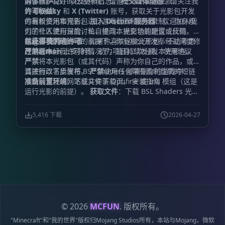
的体验。
解答（FAQs）以及更新日志。
为了维护良好的社区环境，请遵守以下使用条款：
社交媒体动态
：请关注我
的
许可权益：
Bluesky
和
X (Twitter)
账号，获取关于光影包开发
的最新资讯和预告。
你有权使用本光影包进行游戏截图和视频录制。 你有权
加入 Discord 服务器
：欢迎加入我
们的社区进行深度讨论、提问、提交功能建议或反馈
为了个人使用目的，私自修改本光影包的配置或代码。
Bug。
在
禁止事项：
获得我明确许可
支持创作者
的前提下，你有权公开发布经过深度修
：如果你喜欢这款光影包，不妨考虑
在
改的版本。
严禁
Patreon
在未经我许可的情况下，擅自二次分发本光影包。
上支持我，助力项目持续发展。 使用协议
严禁
将本光影包（或其代码）声称为你自己的作品，或对
其进行改名后发布。
请按照以下步骤将 BSL Shaders 部署到你的游戏中：
严禁
使用任何带有盈利性质的短链
准备前置环境
：下载并安装 Optifine 或 Iris 模组（这是
接跳转至我的网站或文件下载页。 安装指南
运行光影的前提）。
获取文件
：下载 BSL Shaders 光影
包文件。
置入文件
：将下载好的压缩包直接放入
文件夹中（无需解压）。
.minecraft\shaderpacks
5,416 下载
2026-04-27
启动游戏
：运行 Minecraft 启动器并进入游戏。
启用光
影
：依次打开“选项 (Options)” -> “视频设置 (Video
Settings)” -> “光影 (Shaders)”。
最终激活
：在列表中选
择
BSL Shaders
，享受你的全新视界。
© 2026
MCFUN
. 版权所有。
"Minecraft"和"我的世界"版权归Mojang Studios所有，本站与Mojang，微软