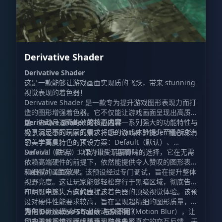
Derivative Shader
Derivative Shader
这是一款能够让游戏画面实现质的飞跃，带来 stunning
视觉表现的着色器！
Derivative Shader 是一款专为提升游戏图形表现力而打
造的图形增强着色器。它不仅能让游戏画面呈现出高质
量、生动且逼真的效果，更通过一系列强大的功能特性与
Derivative Shader 的核心内容
极具沉浸感的画面元素，将您的游戏体验提升至前所未有
为了满足不同玩家的需求，Derivative Shader 精心设计
的美学高度。
了三个各具特色的预设方案：Default（默认）、
Survival（生存）以及 Film（电影）。
Default（默认）：作为最受玩家青睐的选择，它在无需
依赖高端硬件的前提下，依然能提供令人赞叹的图形表现
和细腻的画面效果。
Survival（生存）：该预设经过专门调试，旨在提升整体
视野亮度。这让玩家能够轻松穿行于黑暗区域，彻底告别
在阴影中迷失方向的困扰。
Film（电影）：这代表了该着色器的顶级视觉体验。该预
设对硬件性能要求较高，旨在呈现超精细的图形质量，内
置电影黑边模式与专业级动态模糊（Motion Blur），让
为何 Derivative Shader 与众不同？
您的游戏视觉观感媲美真人动作电影。
动态天气系统：雨水环境现在具备了真实的交互反馈，无