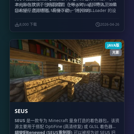
.mcpack 文件。 关键步骤：在导入时，选择导入至 MB
本光影包默认不包含高度图（Heightmap）特效。如果
Loader，而非原版 Minecraft。 进入 MB Loader 的设
您希望开启此特效，需要下载一个特殊的
置界面。 向下滚动并找到设置菜单，关闭所有“自动修复
renderchunk.material.bin 文件，该文件已集成了高度
(Autofix)”开关。 完成设置后，通过 MB Loader 启动游
图功能。获取方式请前往作者的 Discord 频道。
8,000 下载
2026-04-26
戏即可体验光影效果。
JAVA版
光影
SEUS
SEUS
是一款专为 Minecraft 量身打造的着色器包，该资
源主要用于搭配 OptiFine (高清修复) 或 GLSL 着色器模
组使用。
SEUS Renewed (SEUS重制版)
可以被视为对 SEUS 旧