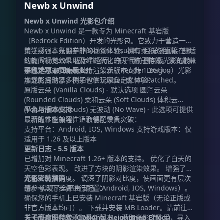
Newb x Unwind
Newb x Unwind 光影包介绍
Newb x Unwind 是一款专为 Minecraft 基岩版
（Bedrock Edition）开发的光影包。它致力于营造一种
美学感强、氛围宁静的视觉体验，拥有柔和的色调、舒适
请注意，本光影并非 Vibrant Visuals，且无法直接在默
的夜间视觉效果以及经过优化的天气粒子特效。该光影兼
认的 Minecraft 程序中运行。由于目前基岩版光影的特
容版本 1.21.21 及以上（最新版本支持 1.26+）。
殊性，您需要使用支持渲染龙（Render Dragon）光影
子包选项 (Subpacks)
加载的启动器，例如 MB Loader 或 MC Patched。
本光影提供了多种子包供玩家自定义体验：
原版云朵 (Vanilla Clouds) - 默认选项 圆润云朵
(Rounded Clouds) 柔和云朵 (Soft Clouds) 体积云
(Volumetric Clouds) 无波动 (No Wave) - 此选项可提供
平台与版本支持
显著的性能加速，适合低配设备。
最新版本在兼容性上取得了重大突破：
支持平台：Android, IOS, Windows 支持游戏版本：仅
适用于 1.26 及以上版本
更新日志 - 5.5 版本
已增加对 Minecraft 1.26+ 版本的支持。 优化了白天的
天空色彩表现。 改进了方块的阴影渲染效果。 增强了光
源色彩的准确度。 调深了阴影对比度，使画面更有层次
光影安装指南
感。 实现了全平台支持（Android, IOS, Windows）。
请参考以下步骤进行配置：
确保您的手机上已安装 Minecraft 基岩版（无论正版或
非官方版本均可）。 下载并安装 MB Loader。请前往官
方 GitHub 仓库获取最新版本。 获取光影文件后，导入
关于高度图特效 (Optional Heightmap Effect)