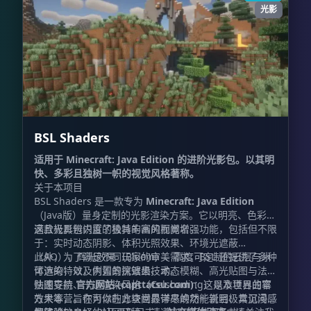
光影
BSL Shaders
适用于 Minecraft: Java Edition 的进阶光影包。以其明
快、多彩且独树一帜的视觉风格著称。
关于本项目
BSL Shaders 是一款专为
Minecraft: Java Edition
（Java版）量身定制的光影渲染方案。它以明亮、色彩饱
满且极具辨识度的独特的画风而闻名。
这款光影包内置了极其丰富的视觉增强功能，包括但不限
于：实时动态阴影、体积光照效果、环境光遮蔽
（AO）、辉光效果（Bloom）、高度可定制的云层与水
此外，为了满足不同玩家的审美需求，BSL 还提供了多种
体渲染，以及内置的抗锯齿技术。
可选的特效，例如景深效果、动态模糊、高光贴图与法线
贴图支持、卡通渲染风格（Celshading）以及世界曲率
快速导航
官方网站 (capttatsu.com)
：这是本项目的官
效果等，旨在为你的方块世界带来焕然一新且极具沉浸感
方大本营。你可以在此查阅最详尽的功能说明、常见问题