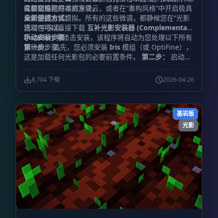
味却又惊艳的视觉享受。
云层切换回原本的方块云，或者在“重构风格”中开启极具
安装指南
真实感的水体模拟。所有的这些微调，都静候您在“光影
全新便捷方式：
选项”中探索。
您现在可以直接下载
互补光影安装器 (Complementary
Installer)
手动安装步骤：
并点击安装，该程序将自动为您处理以下所有
繁琐的步骤。
第一步：
首先，您必须安装
Iris
模组（或 OptiFine），
这是加载任何光影包的必要前置条件。
第二步：
启动游
戏，进入“视频设置”，找到并点击“光影包”或“光影”菜
单。
第三步：
点击菜单中的“光影包文件夹”按钮，系统
8,704 下载
2026-04-26
将自动打开对应的文件夹窗口。
第四步：
下载互补光影
文件，并将该文件直接放入刚才打开的文件夹中。（
重要
提示：
请勿解压该压缩文件，直接放入即可）。
第五
基岩版
步：
返回游戏窗口，在光影包列表中选中
“Complementary”即可启用。（如果列表中未显示，请
光影
尝试刷新菜单）。