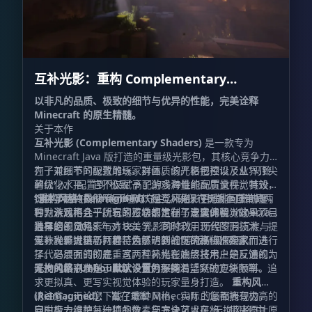
互补光影：重构 Complementary
Shaders - Reimagined
以非凡的品质、极致的细节与优异的性能，完美诠释
Minecraft 的原生精髓。
关于本作
互补光影 (Complementary Shaders)
是一款专为
Minecraft Java 版打造的重量级光影包，其核心竞争力
在于对细节的极致雕琢、对画质的严格把控以及业界顶尖
为了兼顾不同配置的玩家群体，该光影包预设了从“马铃
的优化水平。它不仅赋予了游戏海量的高质量视觉特效，
薯级”入门配置到“极致”高配的多种性能配置文件。其设
提供了两种截然不同的默认视觉风格，更难能可贵的是，
计哲学始终贯彻“绝不喧宾夺主”，确保在提升画质的同
“重构风格 (Reimagined)”
是互补光影 r5 版本自带的两
它为游戏内几乎所有的方块都定制了专属的视觉效果。
时，永远不会干扰玩家正常的生存与建造体验。这一项目
种默认风格之一。它的核心宗旨在于忠实保留 Minecraft
最早始于 2018 年对 BSL 光影的修改，历经岁月沉淀与
独有的视觉元素与方块美学，同时利用现代图形技术，提
选择您的风格
无数次重大更新，甚至为了达到社区的高标准要求而进行
供一种经过精心打磨、焕然一新的“原版升级”质感。
互补光影提供了两种特色鲜明的视觉风格供探险家们选
了代码层面的彻底重写。互补光影始终将用户的反馈视为
择。必须强调的是，这两种风格在底层技术上是互通的，
开发的最高准则，直至今日仍保持着活跃的更新频率。
唯一的区别仅在于
无拘风格 (Unbound)：
默认设置
专为那些渴望突破方块限制、追
的不同：
求更拟真、更写实视觉体验的玩家量身打造。
重构风格
(Reimagined)：
请注意，无论您下载了哪种风格，实际上您都拥有极高的
旨在重塑 Minecraft 的画面表现力，
同时极力维护其独特的像素与方块艺术风格，带来原汁原
自由度去调整每一项参数。您完全可以在“无拘风格”中将