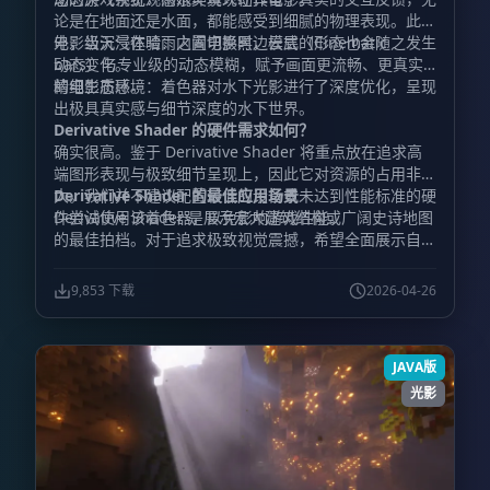
论是在地面还是水面，都能感受到细腻的物理表现。此
外，当天气在晴雨之间切换时，云层的形态也会随之发生
电影级沉浸体验：内置电影黑边模式（Cinematic
动态变化。
bars）与专业级的动态模糊，赋予画面更流畅、更真实
的电影质感。
精细生态环境：着色器对水下光影进行了深度优化，呈现
出极具真实感与细节深度的水下世界。
Derivative Shader 的硬件需求如何？
确实很高。鉴于 Derivative Shader 将重点放在追求高
端图形表现与极致细节呈现上，因此它对资源的占用非常
大。我们并不建议配置较低的设备或未达到性能标准的硬
Derivative Shader 的最佳应用场景
件尝试使用该着色器，以免影响游戏性能。
Derivative Shader 是展示宏大建筑结构或广阔史诗地图
的最佳拍档。对于追求极致视觉震撼，希望全面展示自己
宏伟建筑作品与壮丽氛围的玩家来说，它是最理想的选
择。
9,853 下载
2026-04-26
JAVA版
光影