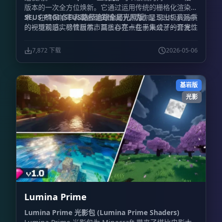
版本的一次全方位焕新。它通过运用传统的栅格化渲染技
术，在确保帧率表现合理的情况下，为你呈现出极具品质
SEUS PTGI (SEUS路径追踪全局光照版)
是 SEUS 系列中
的视觉观感。尽管目前市面上存在一些尚未公开的开发性
的一项前沿实验性版本。其核心亮点在于集成了一套完全
测试版本，但开发者近期的主要工作重心已转移至 SEUS
由开发者自主编写的软件端光线追踪实现方案，最重要的
PTGI 的迭代升级上。
是，运行它
并不强制要求
玩家必须拥有 RTX 系列显卡。
7,872 下载
2026-05-06
项目名称中的 “PTGI” 全称为 “Path Traced Global
Illumination (路径追踪全局光照)”，这不仅是该项目的
招牌特性，同时还涵盖了基于路径追踪的反射效果。
基岩版
光影
Lumina Prime
Lumina Prime 光影包 (Lumina Prime Shaders)