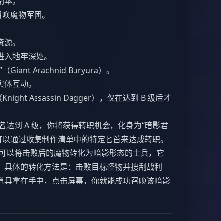
副本。
召唤魔物军团。
。
资源。
进入地牢深处。
nt Arachnid Buryura）。
实体互动。
ght Assassin Dagger），仅在达到 B 级后才
名达到 A 级，你将获得转职机会，化身为“暗影君
h）。你可以通过收集制作清单中的特定匕首来达成转职。
可以将击败后的魔物转化为暗影形态的士兵，它
。具体的转化方法是：击败目标怪物并搜刮战利
道具拿在手中，点击屏幕，你就能成功召唤该暗影