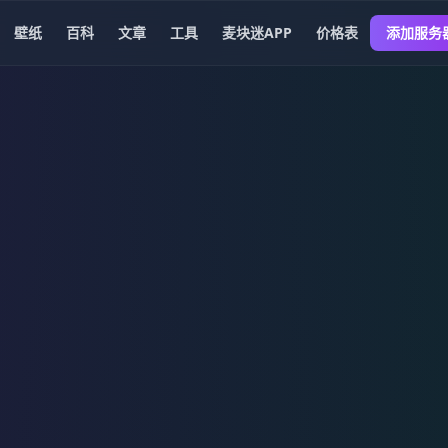
壁纸
百科
文章
工具
麦块迷APP
价格表
添加服务