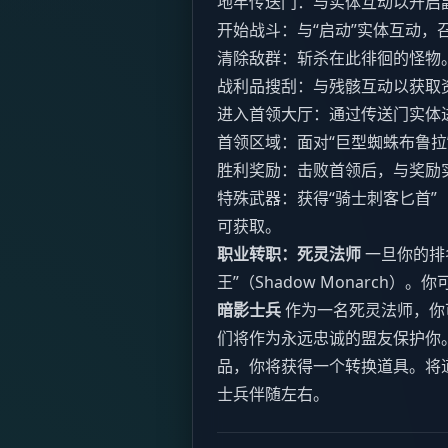
地牢传送门：与实体互动以开启
开始战斗：与“启动”实体互动，
清除敌群：斩杀在此徘徊的怪物
战利品搜刮：与残骸互动以获取
进入首领大厅：通过传送门实体
首领区域：面对“巨型蜘蛛布鲁拉”（Gia
胜利奖励：击败首领后，与奖励
特殊武器：获得“骑士刺客匕首”（Kni
可获取。
职业转职：死灵法师
一旦你的排
王”（Shadow Monarc
暗影士兵
作为一名死灵法师，你
们将作为永远忠诚的盟友保护你
品，你将获得一个转换道具。将
士兵伴随左右。