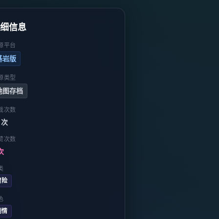
详细信息
源平台
基岩版
源类型
地图存档
载次数
 次
赞次数
次
类
冒险
色
剧情