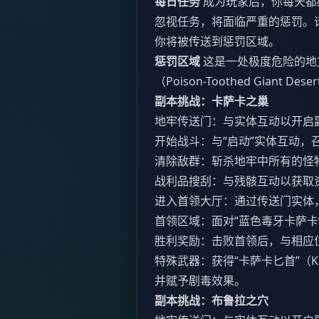
每日任务
成为玩家后，你每天都
忽视任务，将面临严重的惩罚。
你将被传送到惩罚区域。
惩罚区域
这是一处极度危险的地
（Poison-Toothed Giant D
副本挑战：卡萨卡之巢
地牢传送门：与实体互动以开启
开始战斗：与“启动”实体互动，
清除敌群：斩杀地牢中所有的怪
战利品搜刮：与残骸互动以获取
进入首领大厅：通过传送门实体
首领区域：面对“蓝色毒牙卡萨卡”（Blu
胜利奖励：击败首领后，与相应
特殊武器：获得“卡萨卡匕首”（Ka
并赋予剧毒效果。
副本挑战：布鲁拉之穴