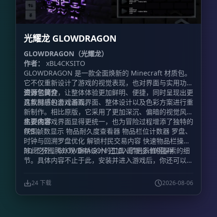
光耀龙 GLOWDRAGON
GLOWDRAGON（光耀龙）
作者：
xBL4CKSITO
GLOWDRAGON 是一款全面焕新的 Minecraft 材质包。
它不仅重新设计了游戏的视觉表现，也对界面与实用功能
进行了调整，让整体体验更加鲜明、便捷，同时呈现出更
资源包简介
具氛围感的游戏画面。
这款材质包会对游戏界面、整体设计以及色彩方案进行重
新制作。相比原版，它采用了更加深沉、偏暗的视觉风
格，使游戏界面显得更统一，也为冒险过程增添了独特的
主要内容
氛围。
FPS 帧数显示 物品耐久度查看器 物品栏位计数器 罗盘、
时钟与回溯罗盘优化 解锁村民交易内容 快速物品栏操作
3D 不死图腾外观 重新设计的工具 重新设计的盔甲
除此之外，GLOWDRAGON 还加入了更多值得探索的细
节。具体内容不止于此，安装并进入游戏后，你还可以亲
自发现其中隐藏的视觉变化与实用改动。
24 下载
2026-08-06