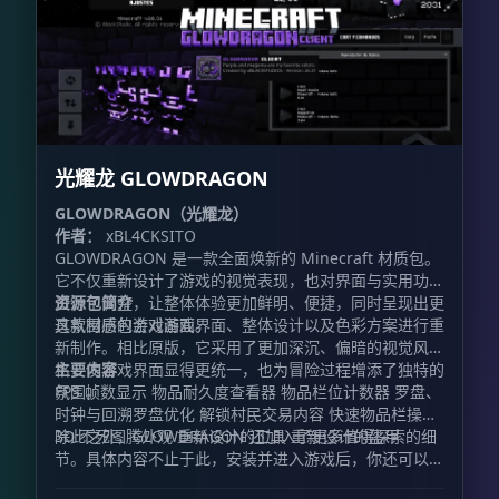
光耀龙 GLOWDRAGON
GLOWDRAGON（光耀龙）
作者：
xBL4CKSITO
GLOWDRAGON 是一款全面焕新的 Minecraft 材质包。
它不仅重新设计了游戏的视觉表现，也对界面与实用功能
进行了调整，让整体体验更加鲜明、便捷，同时呈现出更
资源包简介
具氛围感的游戏画面。
这款材质包会对游戏界面、整体设计以及色彩方案进行重
新制作。相比原版，它采用了更加深沉、偏暗的视觉风
格，使游戏界面显得更统一，也为冒险过程增添了独特的
主要内容
氛围。
FPS 帧数显示 物品耐久度查看器 物品栏位计数器 罗盘、
时钟与回溯罗盘优化 解锁村民交易内容 快速物品栏操作
3D 不死图腾外观 重新设计的工具 重新设计的盔甲
除此之外，GLOWDRAGON 还加入了更多值得探索的细
节。具体内容不止于此，安装并进入游戏后，你还可以亲
自发现其中隐藏的视觉变化与实用改动。