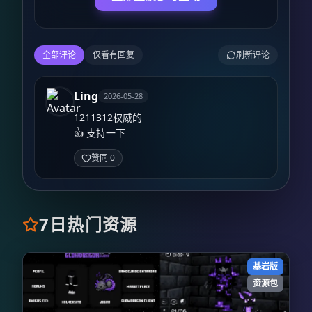
全部评论
仅看有回复
刷新评论
Ling
2026-05-28
1211312权威的

👍 支持一下
赞同 0
7日热门资源
基岩版
资源包