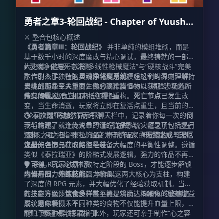
勇者之章3-轮回战纪 - Chapter of Yuusha
Ⅲ
⚔️ 整合包核心概述
《勇者篇章Ⅲ：轮回战纪》
并非单纯的模组堆砌，而是
基于数千小时的深度魔改与精心调试，最终铸就的一部宏
大史诗。这是一款将“多线性枪械魔法”与“硬核战斗”完美
🕯️ 灵魂净化与死亡法则
融合的杰作。在这里，你将利用对模组机制的深刻理解，
本作引入了独特的
灵魂净化度系统
。在这个世界中，维持
去挑战那些令人望而生畏的高难度 Boss，体验一场前所
灵魂的纯净至关重要，你必须狩猎怪物以获取“悲叹之
未有的冒险。
种”，通过进食它们来抵御侵蚀。
与此同时，死亡机制也迎来了重构。
死亡节点
已发生改
变，当生命消逝，玩家将立即在复活点重生，且当前的
“轮回次数”将赫然显示于聊天栏中，记录着你每一次的倒
💍 泰拉瑞亚式的饰品进阶
下与站起。就连传说中的“七咒之戒”与“灾厄之册”，也在
我们构建了一个庞大且严谨的饰品系统，收录了包括星月
“圆环之理”的指引下，蜕变为守护玩家的
遗物、月之石、泰拉饰品、奇异饰品、神秘遗物、塔罗牌
无咒之戒
与
无厄
之册
以及无名饰品在内的海量装备。
饰品的强度与获取路径经过了大幅度的平衡性调整。遵循
。
类似《泰拉瑞亚》的阶梯式发展逻辑，强力的饰品不再唾
手可得，玩家必须击败特定阶段的 Boss，才能逐步解锁
🛡️ 深度 RPG 养成体系
与当前战力相匹配的强力装备。
内修丹田，外练技能。
本作以这两大核心为支柱，构建
了深度的 RPG 元素，并大幅优化了经验获取机制。当你
的技能等级臻至化境，甚至能提供高达
在生存方面，
饮食多样性
不再是鸡肋。精细化的营养增益
500%
的伤害加
成，助你横扫千军。
系统意味着摄入不同种类的食物不仅能提升血量上限，还
能赋予多种属性加成。此外，玩家还可亲手制作“心之容
🗺️ 广袤疆域与探索指引