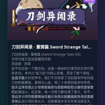
刀剑异闻录 · 重铸篇 Sword Strange Tales
RS
刀剑异闻录 · 重铸篇 (Sword Strange Tales RS)
次世代拔刀剑深度魔改巨制
异闻录 · 序章
这不仅仅是一个整合包，这是一部由利刃谱写的次世代冒
险史诗。本作以“拔刀剑”为核心灵魂，贯穿了整个游戏的
主线流程。
在这个宏大的世界中，我们不仅收录了当前版本所有的拔
刀剑附属模组，更倾注心血，将二十余把旧版本的传奇名
刀手工移植至此。古老的锋芒与崭新的利刃，将在这里交
踏入这片土地，你将彻底告别以往那种因数值崩坏而导致
汇。
的枯燥战斗。在这里，每一次挥刀都充满了意义，你不必
担心千辛万苦锻造的神兵会因为敌人的脆弱而显得无用武
在这里，时空的界限被打破。你不仅能重逢那些儿时曾陪
之地。
伴你征战沙场的老伙计，还能邂逅许多近年来活跃在大众