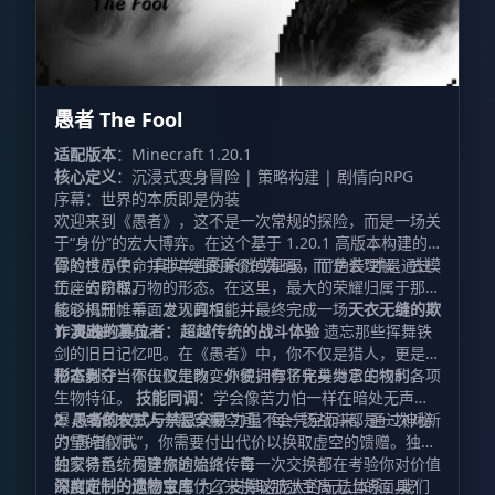
愚者 The Fool
适配版本
：Minecraft 1.20.1
核心定义
：沉浸式变身冒险 | 策略构建 | 剧情向RPG
序幕：世界的本质即是伪装
欢迎来到《愚者》，这不是一次常规的探险，而是一场关
于“身份”的宏大博弈。在这个基于 1.20.1 高版本构建的
冒险世界中，“真实”是最廉价的筹码，而“伪装”才是通往
你的核心使命并非单纯的杀戮或征服，而是去理解、去模
王座的阶梯。
仿、去窃取万物的形态。在这里，最大的荣耀归属于那些
能够揭开帷幕、发现真相，并最终完成一场
核心机制：千面之人的权能
天衣无缝的欺
诈演出
1. 灵魂的篡位者：超越传统的战斗体验
的演员。
遗忘那些挥舞铁
剑的旧日记忆吧。在《愚者》中，你不仅是猎人，更是猎
物本身。当你击败生物，你便拥有了化身为它的权利。
形态剥夺
：不仅仅是改变外貌，你将完美继承生物的各项
生物特征。
技能同调
：学会像苦力怕一样在暗处无声起
爆，或像末影人一般穿梭空间。每一场战斗都是一次对新
2. 愚者的仪式与禁忌交易
力量不会凭空而来。通过神秘
力量的偷师。
的“愚者仪式”，你需要付出代价以换取虚空的馈赠。独特
的交易系统贯穿旅途始终，每一次交换都在考验你对价值
独家特色：构建你的流派传奇
的判断——你愿意用什么来换取那张至高无上的面具？
深度定制的遗物宝库
为了支撑这庞大的玩法体系，我们