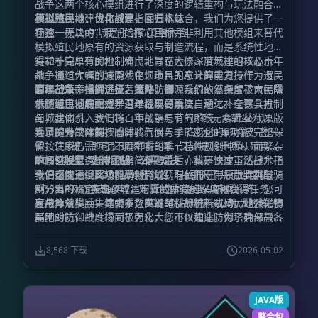
战争这两个核心模组进行了深度的逻辑重构与玩法融合。
通过将模拟建设与战术指挥有机结合，我们为您提供了一
模拟殖民地：优化城建，回归本味
场独一无二的“城建+指挥”策略体验。
在这一模块中，我们的核心目标并非利用其他模组来替代
模拟殖民地原有的资源获取与制造流程，而是系统性地修
复和补完原有的机制痛点，旨在还原深度城建的核心乐
得益于简单殖民地、殖民地寻路大修、节气模组以及百年
趣。通过大幅削减游戏中烦琐且无意义的重复操作，市民
战争模组作者的协同优化，市民的AI计算能力与行为逻辑
的执行效率得到了显著提升，同时我们依然保留了市民需
实现了革命性的进步。此外，资源系统的复杂度被大幅降
百年战争：指挥远征，策略防御
求随城市发展而提升这一经典要素。
低，殖民地的配方学习过程现已高度自动化。在饮食方
本模组包彻底重塑了百年战争的玩法。通过补全募兵机制
面，我们引入烹饪锅、市民锅与节气系统，以此替代原版
与城建体系，我们将百年战争原有的RTS元素转型为以带
繁琐的餐饮限制；同时，气候与季节变化的影响被完整保
兵冒险为主体的核心体验。
为了提升战斗操控感，我们引入了R键远征军功能：您只
留，玩家仍需根据不同群系的季节特性规划种植，而繁杂
需按住R键，即可实现瞬时指挥。无论是将士兵从殖民地
的餐饮设置逻辑也随之简化。最后，科研速度虽然提升了
瞬间召唤至身边，还是一键遣返，亦或是快速下达战术指
BOSS挑战：史诗团战，公平对决
十倍之快，但高级科研材料的获取依托于带领士兵挑战
令，都能通过此功能高效完成。与此同时，原版步兵与骑
我们极度重视BOSS战的游戏性，并引入了共享进度机
BOSS，从而实现了城建与冒险体验的深度耦合。
兵分离的设定被摒弃，取而代之的是全军骑乘系统，您可
制：当BOSS被击败时，附近的所有玩家均可获得任务进
自由命令士兵集体骑乘，实现军队的统一机动。此外，殖
度与掉落奖励，其中不乏关键的科研材料或殖民地强化物
在战斗规模上，绝大多数BOSS挑战均被设计为大规模的
民地的防御维度得到了强化，您可以建造防御塔并部署各
品。
军团对抗，战斗场面极为宏大。不仅如此，为了确保战斗
类城防器械，这些设施将有效抵御入侵者，增强基地的安
体验的公平与流畅，我们对BOSS机制进行了精细的优化
全感。
处理，极大削弱甚至移除了诸如吸血、高额回血、伤害免
8,568 下载
2026-05-02
疫、远程免疫以及群体控制等不合理抗性。这些改动彻底
杜绝了“一人输出，全军OB”的窘境，确保每一位参与者
都能在战斗中获得切实的回馈与乐趣。
JAVA版
整合包