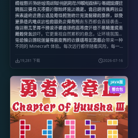
的视野，而是试图让每一座洞穴、每片森林与每处废弃建
模组包将 Verity 与经过挑选的恐怖模组合并，构建出更
筑都显得令人不安。你始终无法确定，自己是否真的独自
阴沉、更具沉浸感的冒险环境。浓雾、诡异的环境声、令
一人。
人不适的遭遇，以及难以预测的世界变化彼此交织，即使
探索途中，你会遇见奇怪的生物、无法解释的事件，以及
是熟悉的地点，也会因此变得危险。
更多让人难以放松的意外。并非所有东西都会直接袭击
你，但几乎每一种设计都会让你忍不住怀疑：黑暗里究竟
维瑞蒂工艺并不追求不讲道理的高难度，也不依赖连续不
藏着什么。
断的突发惊吓。它更重视自然累积的悬念，让环境氛围主
导恐惧，同时保留探索应有的收获感与刺激感。
无论独自游玩还是与朋友同行，维瑞蒂工艺都会带来一种
不同的 Minecraft 体验。每次远行都伴随着风险，每一
道声响都足以让你停下脚步，而每个夜晚都不再只是等待
过去的时间，而是一场必须设法活下来的考验。
19,281 下载
2026-07-16
JAVA版
整合包