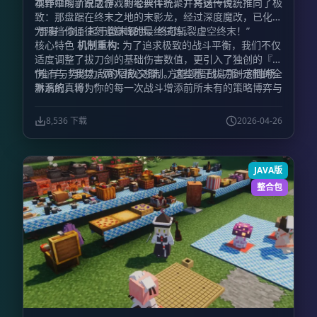
视野中的新锐之作。新老伙伴齐聚，共铸传说。
本作延续了原版游戏的经典传统，并将这一传统推向了极
致：那盘踞在终末之地的末影龙，经过深度魔改，已化身
为阻挡你通往剑道巅峰的最终试炼。
“吾有一剑，起于微末现世，终可斩裂虚空终末！”
核心特色
机制重构:
为了追求极致的战斗平衡，我们不仅
适度调整了拔刀剑的基础伤害数值，更引入了独创的『怒
伤』与『我势』两大核心机制。这些基于拔刀剑定制的全
“唯有与势均力敌的宿敌交锋，方能领悟战斗那一刻酣畅
新系统，将为你的每一次战斗增添前所未有的策略博弈与
淋漓的真谛！”
趣味体验。
阶梯试炼:
强者之路并非一蹴而就。本作引入
了独特的锻造（强化）阶段系统。玩家需要紧随主线剧情
8,536 下载
2026-04-26
的指引，一步一个脚印，逐渐解锁更高阶层的锻造技艺，
体验从凡铁到神兵的成长快感。
体系融合:
我们拒绝生硬
的堆砌，而是追求有机的融合。所有移植回归的经典名刀
JAVA版
与新增的冒险模组紧密交织，共同编织出一条全新的、充
满探索乐趣的锻刀晋升路线。
生态进化:
这里的生物不再
整合包
是任人宰割的靶子。我们全面重写了怪物的AI逻辑与防御
机制，它们将告别昔日的笨拙，并被赋予了对非拔刀剑伤
害高达60%的强力减免。此外，随机生成的词条系统将让
你的敌人更加棘手（或许你曾听闻过传说中“五星僵尸上
校”的威名？）。而那些经过全方位魔改升级的Boss，将
成为你剑道之路上真正的磨刀石。
生活美学:
战斗并非生
活的全部。除了热血沸腾的厮杀，本作还精心挑选了丰富
的建筑材料、精致家具以及琳琅满目的美食模组。当你因
连番激战而感到疲惫时，不妨卸下盔甲，在亲手搭建的惬