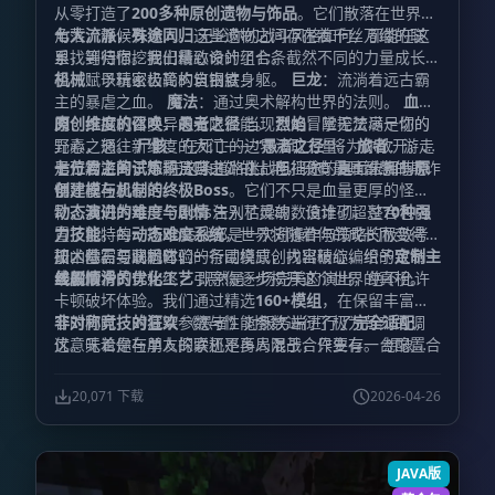
从零打造了
200多种原创遗物与饰品
。它们散落在世界的
角落，静候有缘人。这些遗物之间存在着千丝万缕的联
七大流派，殊途同归
无论你的战斗风格如何，都能在这
系，等待你挖掘出最致命的组合。
里找到归宿。我们精心设计了七条截然不同的力量成长路
径，赋予玩家极高的自由度：
机械
：以精密齿轮构筑钢铁身躯。
巨龙
：流淌着远古霸
主的暴虐之血。
魔法
：通过奥术解构世界的法则。
血
肉
原创维度的召唤：愚者之径
：挖掘机体变异的无限潜能。
当现世的冒险无法满足你的
烈焰
：掌控焚尽一切的
元素之怒。
野心，通往新维度的大门——
尸骸
：在死亡的边界汲取力量。
“愚者之径”
将为你敞开。这
旅者
：游走
于万物之间，不羁且自由。 挑战与征途：直面未知的恐
是一片游离于常规法则之外的土地，只有最具智慧的欺诈
七位君主的试炼
在这条道路上，阻挡你的是七位拥有
原
惧
师才能在此存活。
创建模与机制的终极Boss
。它们不只是血量更厚的怪
物，我们为每一个Boss注入了灵魂，设计了超过
动态演进的难度与剧情
告别枯燥的数值堆砌，整合包内
70种强
力技能
置了独特的
。每一场Boss战都是一次对操作与策略的极致考
动态难度系统
，世界将随着你的成长而变得更
研，你需要洞悉它们的行动模式，找出破绽，给予致命一
加凶险。与此同时，一条围绕原创内容精心编织的
技术基石与联机体验
定制主
击。
线剧情
丝般顺滑的优化工艺
将贯穿始终，引导你逐步揭开这个世界的真相。
既然是一场完美的演出，绝不允许
卡顿破坏体验。我们通过精选
160+模组
，在保留丰富内
容的同时，对渲染参数与性能参数进行了极为苛刻的调
非对称竞技的狂欢
《愚者》对服务端进行了
完全适配
，
优。无论是在单人探索还是多人混战，只要有一台配置合
这意味着你与朋友的联机不再局限于合作生存。 想象一
理的电脑，绝大部分玩家都能享受到流畅的帧率。
下这样的场景：你的朋友化身为不可一世的Boss，释放
着毁天灭地的技能，而你集结流派之力与之抗衡。这就是
20,071 下载
2026-04-26
我们为你准备的
Monster vs Player（MvP）
非对称1v1
战斗体验——哪怕是好友，在舞台上也可能是最危险的对
手。
JAVA版