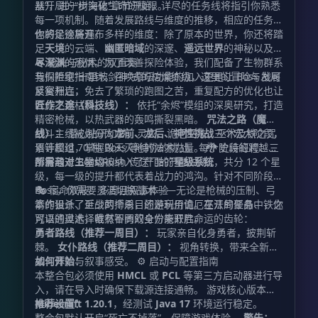
器”，进一步突破生命的极限。
从开局的“树海化”章节开始，详尽的任务线将指引你熟悉
每一项机制。随着发展路线与维度的推移，相应的任务链
也将徐徐展开。
你的足迹将遍布多样的维度：除了原本的世界，你还将踏
足
天境
的云端、
幽匿暗域
的深邃、
遥远世界
的神秘以及
极
尽深渊
🔥 枪火与秘术的双重奏
的恐惧。为了改善探险体验，我们配备了生物群系
与探险家指南针，召唤祭坛功能的加入更是让 Boss 战可
我们拒绝“十里坡剑神”式的枯燥练级，这里的冒险与发展
反复开启，免去了繁琐的跑图之苦，重复配方的优化也让
紧密相连：
合成不再枯燥。
匠作之途（科技线）：
依托“余烬”模组的深奥研究，打造
精密枪械，以热武器的轰鸣撕裂黑暗。
咒法之路（魔法
线）：
战斗主线被划分为
潜心钻研幻梦、灵灾、诡厄巫法、巫术及铁之咒
龙前、龙后、神性挑战
三个宏大阶段，
语等模组，掌握毁天灭地的法术力量。 🐉 史诗征程：三
累计超过 70 种 Boss 等待你的挑战。每个阶段的跨越，
阶层与十二星级
都需通过 Boss Rush 传送门的严酷试炼。
所有敌对生物均被纳入了严酷的
星级系统
，共分 12 个星
级，每一级的提升都代表着战力的鸿沟。针对不同阶段的
Boss，你需要灵活切换战术——无论是枪械的压制、弓
🎭 宿命双岐：多周目叙事体验
箭的狙杀、近战的搏杀，还是利用诡厄巫法的聚晶、铁之
本作设计了至少两个周目的游玩价值。在开局任务中，你
咒语的奥术，唯有智勇双全方能取胜。
可以通过选择截然不同的身份来开启命运的齿轮：
勇者路线（推荐一周目）：
玩家亲自化身勇者，披荆斩
棘。
女仆路线（推荐二周目）：
视角转换，带来全新的
如何开始：
战斗体验与叙事感受。 ⚙️ 启动与配置指南
本整合包必须使用
HMCL
或
PCL
等第三方启动器进行导
入，请在导入时确保下载源连接通畅。 游戏核心版本为
Minecraft 1.20.1
推荐设置：
，经测试
Java 17
环境运行稳定。
整合包默认开启“死亡不掉落”，保障游戏体验。
警告：