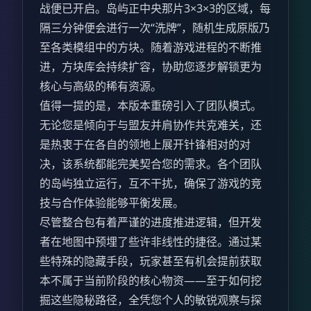
战便已开启。岛屿正中央那片3×3×3的区域，每
隔三分钟便会进行一次“洗牌”，随机生成原版乃
至各类模组中的方块。随着游戏进程的不断推
进，方块库会持续扩容，协助您逐步解锁更为
核心与高级的稀有资源。
值得一提的是，本版本重磅引入了团队模式。
无论您是倾向于与盟友并肩协作共克难关，还
是热衷于在各自的领地上展开针锋相对的对
决，该系统都能完美契合您的需求。各个团队
的岛屿独立运行，互不干扰，确保了游戏的竞
技与合作体验能够平衡发展。
尽管整合包有着严谨的进度推进逻辑，但开发
者在地图中预埋了些许非线性的捷径。通过某
些特殊的隐藏手段，玩家甚至有机会提前获取
本不属于当前阶段的核心物资——至于如何挖
掘这些隐秘路径，全凭您个人的敏锐观察与探