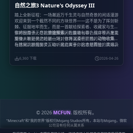
自然之旅3 Nature's Odyssey III
意小屋中烹茶煮酒，享受片刻的宁静与闲适。
指引契约:
为了让冒险者不再迷茫，整合包内置了详尽的任务引导系
踏上全新征程：一场邂逅万千生灵与自然奇景的闲适漫游
统。然而，鉴于拔刀剑模组与任务书系统（FTBQ）之间
欢迎来到一个截然不同的方块世界——这不是为了挥剑斩
存在兼容性壁垒，部分关于拔刀剑的任务将采用“君子协
棘、征服地牢而生，而是一首献给探索者、收藏家与生活
议”模式——通过手动确认来记录你的传奇足迹。
锻造革
家的田园诗。在这个极致休闲的整合包中，战斗不再是主
你将投身于无尽的
旅途探索
，在晨曦与暮色间穿梭，发现
新:
我们不仅关注战斗，同样关注体验的流畅性。本作特
旋律，取而代之的是一场对世界温柔的注视。
那些未被记录的壮丽山河；你将沉浸于狂热的
动物收集
，
别加入了快捷锻刀功能，告别繁琐的重复操作，投入多少
与林间跳跃的生灵互动，建立属于你的自然图鉴；炊烟袅
在这里，放慢脚步，聆听风的声音，这才是冒险的真谛。
材料即可一次性完成对应数量的锻造，让神兵利器的诞生
袅，那是
美食烹饪
的香气，丰富的食材等你烹调出慰藉心
成为一种享受。
灵的佳肴；亦或是化身匠人，投身于精妙的
建筑装饰
，用
6,360 下载
2026-04-26
一砖一瓦搭建起梦想中的栖息之所。
© 2026
MCFUN
. 版权所有。
"Minecraft"和"我的世界"版权归Mojang Studios所有，本站与Mojang，微软
公司没有任何从属关系