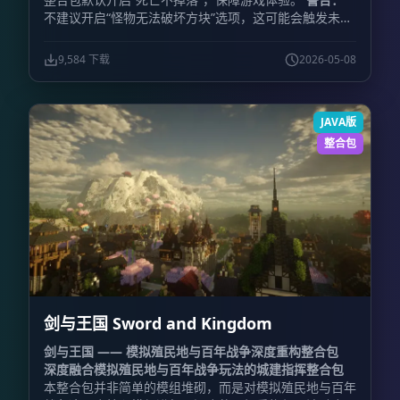
不建议开启“怪物无法破坏方块”选项，这可能会触发未知
的特性错误。
内存分配：
建议分配
4096 MB 至 8192
MB
。请根据您的电脑配置酌情选择，切勿无脑拉高，过
9,584 下载
2026-05-08
高的内存分配可能导致游戏无法启动。
JAVA版
整合包
剑与王国 Sword and Kingdom
剑与王国 —— 模拟殖民地与百年战争深度重构整合包
深度融合模拟殖民地与百年战争玩法的城建指挥整合包
本整合包并非简单的模组堆砌，而是对模拟殖民地与百年