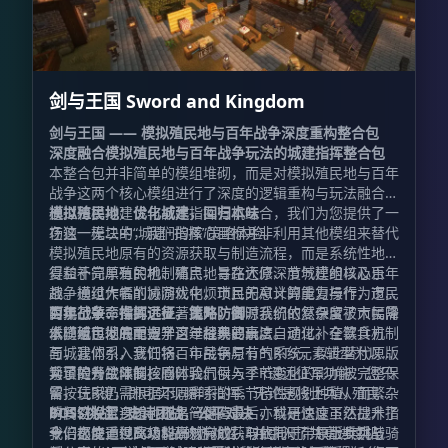
剑与王国 Sword and Kingdom
剑与王国 —— 模拟殖民地与百年战争深度重构整合包
深度融合模拟殖民地与百年战争玩法的城建指挥整合包
本整合包并非简单的模组堆砌，而是对模拟殖民地与百年
战争这两个核心模组进行了深度的逻辑重构与玩法融合。
通过将模拟建设与战术指挥有机结合，我们为您提供了一
模拟殖民地：优化城建，回归本味
场独一无二的“城建+指挥”策略体验。
在这一模块中，我们的核心目标并非利用其他模组来替代
模拟殖民地原有的资源获取与制造流程，而是系统性地修
复和补完原有的机制痛点，旨在还原深度城建的核心乐
得益于简单殖民地、殖民地寻路大修、节气模组以及百年
趣。通过大幅削减游戏中烦琐且无意义的重复操作，市民
战争模组作者的协同优化，市民的AI计算能力与行为逻辑
的执行效率得到了显著提升，同时我们依然保留了市民需
实现了革命性的进步。此外，资源系统的复杂度被大幅降
百年战争：指挥远征，策略防御
求随城市发展而提升这一经典要素。
低，殖民地的配方学习过程现已高度自动化。在饮食方
本模组包彻底重塑了百年战争的玩法。通过补全募兵机制
面，我们引入烹饪锅、市民锅与节气系统，以此替代原版
与城建体系，我们将百年战争原有的RTS元素转型为以带
繁琐的餐饮限制；同时，气候与季节变化的影响被完整保
兵冒险为主体的核心体验。
为了提升战斗操控感，我们引入了R键远征军功能：您只
留，玩家仍需根据不同群系的季节特性规划种植，而繁杂
需按住R键，即可实现瞬时指挥。无论是将士兵从殖民地
的餐饮设置逻辑也随之简化。最后，科研速度虽然提升了
瞬间召唤至身边，还是一键遣返，亦或是快速下达战术指
BOSS挑战：史诗团战，公平对决
十倍之快，但高级科研材料的获取依托于带领士兵挑战
令，都能通过此功能高效完成。与此同时，原版步兵与骑
我们极度重视BOSS战的游戏性，并引入了共享进度机