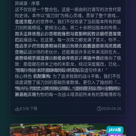
异闻录 · 序章
这不仅仅是一个整合包，这是一部由利刃谱写的次世代冒
险史诗。本作以“拔刀剑”为核心灵魂，贯穿了整个游戏的
主线流程。
在这个宏大的世界中，我们不仅收录了当前版本所有的拔
刀剑附属模组，更倾注心血，将二十余把旧版本的传奇名
刀手工移植至此。古老的锋芒与崭新的利刃，将在这里交
踏入这片土地，你将彻底告别以往那种因数值崩坏而导致
汇。
的枯燥战斗。在这里，每一次挥刀都充满了意义，你不必
担心千辛万苦锻造的神兵会因为敌人的脆弱而显得无用武
在这里，时空的界限被打破。你不仅能重逢那些儿时曾陪
之地。
伴你征战沙场的老伙计，还能邂逅许多近年来活跃在大众
视野中的新锐之作。新老伙伴齐聚，共铸传说。
本作延续了原版游戏的经典传统，并将这一传统推向了极
致：那盘踞在终末之地的末影龙，经过深度魔改，已化身
为阻挡你通往剑道巅峰的最终试炼。
“吾有一剑，起于微末现世，终可斩裂虚空终末！”
核心特色
机制重构:
为了追求极致的战斗平衡，我们不仅
适度调整了拔刀剑的基础伤害数值，更引入了独创的『怒
伤』与『我势』两大核心机制。这些基于拔刀剑定制的全
“唯有与势均力敌的宿敌交锋，方能领悟战斗那一刻酣畅
新系统，将为你的每一次战斗增添前所未有的策略博弈与
淋漓的真谛！”
趣味体验。
阶梯试炼:
强者之路并非一蹴而就。本作引入
了独特的锻造（强化）阶段系统。玩家需要紧随主线剧情
8,536 下载
2026-04-26
的指引，一步一个脚印，逐渐解锁更高阶层的锻造技艺，
体验从凡铁到神兵的成长快感。
体系融合:
我们拒绝生硬
的堆砌，而是追求有机的融合。所有移植回归的经典名刀
JAVA版
与新增的冒险模组紧密交织，共同编织出一条全新的、充