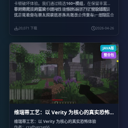
卡顿破坏体验。我们通过精选
160+模组
，在保留丰富内
容的同时，对渲染参数与性能参数进行了极为苛刻的调
非对称竞技的狂欢
《愚者》对服务端进行了
完全适配
，
优。无论是在单人探索还是多人混战，只要有一台配置合
这意味着你与朋友的联机不再局限于合作生存。 想象一
理的电脑，绝大部分玩家都能享受到流畅的帧率。
下这样的场景：你的朋友化身为不可一世的Boss，释放
着毁天灭地的技能，而你集结流派之力与之抗衡。这就是
20,071 下载
2026-04-26
我们为你准备的
Monster vs Player（MvP）
非对称1v1
战斗体验——哪怕是好友，在舞台上也可能是最危险的对
手。
JAVA版
整合包
维瑞蒂工艺：以 Verity 为核心的真实恐怖
体验 VerityCraft: A Realistic Horror
维瑞蒂工艺：以 Verity 为核心的真实恐怖体验
作者：craftverse66