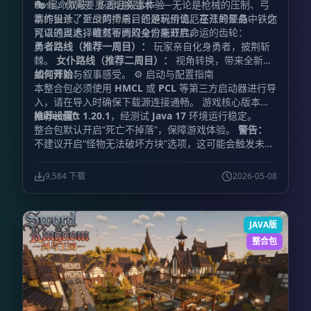
Boss，你需要灵活切换战术——无论是枪械的压制、弓
🎭 宿命双岐：多周目叙事体验
箭的狙杀、近战的搏杀，还是利用诡厄巫法的聚晶、铁之
本作设计了至少两个周目的游玩价值。在开局任务中，你
咒语的奥术，唯有智勇双全方能取胜。
可以通过选择截然不同的身份来开启命运的齿轮：
勇者路线（推荐一周目）：
玩家亲自化身勇者，披荆斩
棘。
女仆路线（推荐二周目）：
视角转换，带来全新的
如何开始：
战斗体验与叙事感受。 ⚙️ 启动与配置指南
本整合包必须使用
HMCL
或
PCL
等第三方启动器进行导
入，请在导入时确保下载源连接通畅。 游戏核心版本为
Minecraft 1.20.1
推荐设置：
，经测试
Java 17
环境运行稳定。
整合包默认开启“死亡不掉落”，保障游戏体验。
警告：
不建议开启“怪物无法破坏方块”选项，这可能会触发未知
的特性错误。
内存分配：
建议分配
4096 MB 至 8192
MB
。请根据您的电脑配置酌情选择，切勿无脑拉高，过
9,584 下载
2026-05-08
高的内存分配可能导致游戏无法启动。
JAVA版
整合包