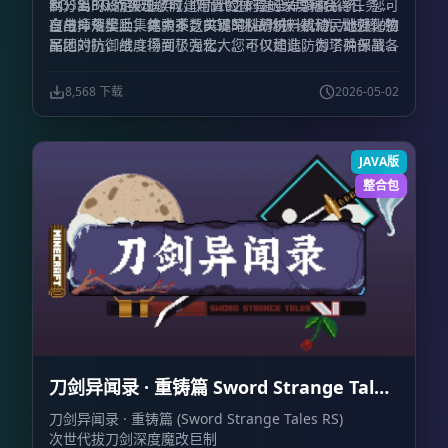
BOSS，从而实现了城建与冒险体验的深度耦合。
兵分离的设定被摒弃，取而代之的是全军骑乘系统，您可
制：当BOSS被击败时，附近的所有玩家均可获得任务进
自由命令士兵集体骑乘，实现军队的统一机动。此外，殖
度与掉落奖励，其中不乏关键的科研材料或殖民地强化物
在战斗规模上，绝大多数BOSS挑战均被设计为大规模的
民地的防御维度得到了强化，您可以建造防御塔并部署各
品。
军团对抗，战斗场面极为宏大。不仅如此，为了确保战斗
类城防器械，这些设施将有效抵御入侵者，增强基地的安
体验的公平与流畅，我们对BOSS机制进行了精细的优化
全感。
处理，极大削弱甚至移除了诸如吸血、高额回血、伤害免
8,568 下载
2026-05-02
疫、远程免疫以及群体控制等不合理抗性。这些改动彻底
杜绝了“一人输出，全军OB”的窘境，确保每一位参与者
都能在战斗中获得切实的回馈与乐趣。
JAVA版
整合包
刀剑异闻录 · 重铸篇 Sword Strange Tales
RS
刀剑异闻录 · 重铸篇 (Sword Strange Tales RS)
次世代拔刀剑深度魔改巨制