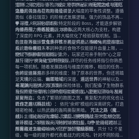
“圆环之理”的指引下，蜕变为守护玩家的
遗物、月之石、泰拉饰品、奇异饰品、神秘遗物、塔罗牌
无咒之戒
与
无厄
之册
以及无名饰品在内的海量装备。
饰品的强度与获取路径经过了大幅度的平衡性调整。遵循
。
类似《泰拉瑞亚》的阶梯式发展逻辑，强力的饰品不再唾
手可得，玩家必须击败特定阶段的 Boss，才能逐步解锁
🛡️ 深度 RPG 养成体系
与当前战力相匹配的强力装备。
内修丹田，外练技能。
本作以这两大核心为支柱，构建
了深度的 RPG 元素，并大幅优化了经验获取机制。当你
的技能等级臻至化境，甚至能提供高达
在生存方面，
饮食多样性
不再是鸡肋。精细化的营养增益
500%
的伤害加
成，助你横扫千军。
系统意味着摄入不同种类的食物不仅能提升血量上限，还
能赋予多种属性加成。此外，玩家还可亲手制作“心之容
🗺️ 广袤疆域与探索指引
器”，进一步突破生命的极限。
从开局的“树海化”章节开始，详尽的任务线将指引你熟悉
每一项机制。随着发展路线与维度的推移，相应的任务链
也将徐徐展开。
你的足迹将遍布多样的维度：除了原本的世界，你还将踏
足
天境
的云端、
幽匿暗域
的深邃、
遥远世界
的神秘以及
极
尽深渊
🔥 枪火与秘术的双重奏
的恐惧。为了改善探险体验，我们配备了生物群系
与探险家指南针，召唤祭坛功能的加入更是让 Boss 战可
我们拒绝“十里坡剑神”式的枯燥练级，这里的冒险与发展
反复开启，免去了繁琐的跑图之苦，重复配方的优化也让
紧密相连：
合成不再枯燥。
匠作之途（科技线）：
依托“余烬”模组的深奥研究，打造
精密枪械，以热武器的轰鸣撕裂黑暗。
咒法之路（魔法
线）：
战斗主线被划分为
潜心钻研幻梦、灵灾、诡厄巫法、巫术及铁之咒
龙前、龙后、神性挑战
三个宏大阶段，
语等模组，掌握毁天灭地的法术力量。 🐉 史诗征程：三
累计超过 70 种 Boss 等待你的挑战。每个阶段的跨越，
阶层与十二星级
都需通过 Boss Rush 传送门的严酷试炼。
所有敌对生物均被纳入了严酷的
星级系统
，共分 12 个星
级，每一级的提升都代表着战力的鸿沟。针对不同阶段的