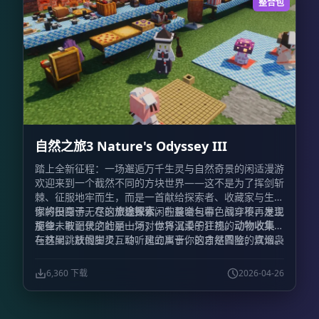
满探索乐趣的锻刀晋升路线。
生态进化:
这里的生物不再
整合包
是任人宰割的靶子。我们全面重写了怪物的AI逻辑与防御
机制，它们将告别昔日的笨拙，并被赋予了对非拔刀剑伤
害高达60%的强力减免。此外，随机生成的词条系统将让
你的敌人更加棘手（或许你曾听闻过传说中“五星僵尸上
校”的威名？）。而那些经过全方位魔改升级的Boss，将
成为你剑道之路上真正的磨刀石。
生活美学:
战斗并非生
活的全部。除了热血沸腾的厮杀，本作还精心挑选了丰富
的建筑材料、精致家具以及琳琅满目的美食模组。当你因
连番激战而感到疲惫时，不妨卸下盔甲，在亲手搭建的惬
自然之旅3 Nature's Odyssey III
意小屋中烹茶煮酒，享受片刻的宁静与闲适。
指引契约:
为了让冒险者不再迷茫，整合包内置了详尽的任务引导系
踏上全新征程：一场邂逅万千生灵与自然奇景的闲适漫游
统。然而，鉴于拔刀剑模组与任务书系统（FTBQ）之间
欢迎来到一个截然不同的方块世界——这不是为了挥剑斩
存在兼容性壁垒，部分关于拔刀剑的任务将采用“君子协
棘、征服地牢而生，而是一首献给探索者、收藏家与生活
议”模式——通过手动确认来记录你的传奇足迹。
锻造革
家的田园诗。在这个极致休闲的整合包中，战斗不再是主
你将投身于无尽的
旅途探索
，在晨曦与暮色间穿梭，发现
新:
我们不仅关注战斗，同样关注体验的流畅性。本作特
旋律，取而代之的是一场对世界温柔的注视。
那些未被记录的壮丽山河；你将沉浸于狂热的
动物收集
，
别加入了快捷锻刀功能，告别繁琐的重复操作，投入多少
与林间跳跃的生灵互动，建立属于你的自然图鉴；炊烟袅
在这里，放慢脚步，聆听风的声音，这才是冒险的真谛。
材料即可一次性完成对应数量的锻造，让神兵利器的诞生
袅，那是
美食烹饪
的香气，丰富的食材等你烹调出慰藉心
成为一种享受。
灵的佳肴；亦或是化身匠人，投身于精妙的
建筑装饰
，用
6,360 下载
2026-04-26
一砖一瓦搭建起梦想中的栖息之所。