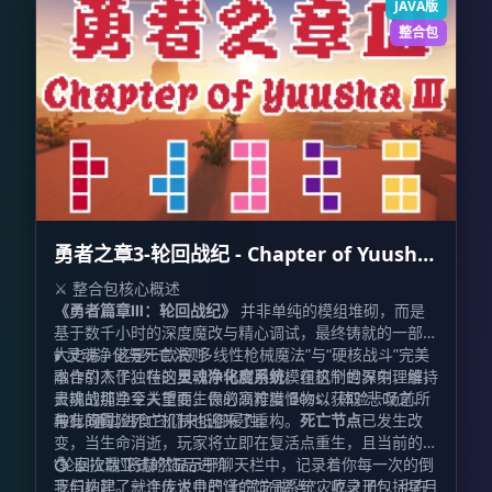
JAVA版
整合包
勇者之章3-轮回战纪 - Chapter of Yuusha
Ⅲ
⚔️ 整合包核心概述
《勇者篇章Ⅲ：轮回战纪》
并非单纯的模组堆砌，而是
基于数千小时的深度魔改与精心调试，最终铸就的一部宏
大史诗。这是一款将“多线性枪械魔法”与“硬核战斗”完美
🕯️ 灵魂净化与死亡法则
融合的杰作。在这里，你将利用对模组机制的深刻理解，
本作引入了独特的
灵魂净化度系统
。在这个世界中，维持
去挑战那些令人望而生畏的高难度 Boss，体验一场前所
灵魂的纯净至关重要，你必须狩猎怪物以获取“悲叹之
未有的冒险。
种”，通过进食它们来抵御侵蚀。
与此同时，死亡机制也迎来了重构。
死亡节点
已发生改
变，当生命消逝，玩家将立即在复活点重生，且当前的
“轮回次数”将赫然显示于聊天栏中，记录着你每一次的倒
💍 泰拉瑞亚式的饰品进阶
下与站起。就连传说中的“七咒之戒”与“灾厄之册”，也在
我们构建了一个庞大且严谨的饰品系统，收录了包括星月