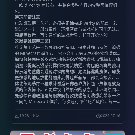
Experience with Verity
一款以 Verity 为核心，并整合多种内容的完整恐怖模组
包。
游玩前请注意
启动维瑞蒂工艺前，必须先正确完成 Verity 的配置。若
跳过这一步，部分事件、环境音效与游戏机制可能无法按
预期运作。
完成配置后，再创建新的游戏世界，即可开始体验。
这就是维瑞蒂工艺！
维瑞蒂工艺是一款强调恐怖氛围、探索过程与持续压迫感
的 Minecraft 模组包。它不会用无穷无尽的怪物堆满你
的视野，而是试图让每一座洞穴、每片森林与每处废弃建
模组包将 Verity 与经过挑选的恐怖模组合并，构建出更
筑都显得令人不安。你始终无法确定，自己是否真的独自
阴沉、更具沉浸感的冒险环境。浓雾、诡异的环境声、令
一人。
人不适的遭遇，以及难以预测的世界变化彼此交织，即使
探索途中，你会遇见奇怪的生物、无法解释的事件，以及
是熟悉的地点，也会因此变得危险。
更多让人难以放松的意外。并非所有东西都会直接袭击
你，但几乎每一种设计都会让你忍不住怀疑：黑暗里究竟
维瑞蒂工艺并不追求不讲道理的高难度，也不依赖连续不
藏着什么。
断的突发惊吓。它更重视自然累积的悬念，让环境氛围主
导恐惧，同时保留探索应有的收获感与刺激感。
无论独自游玩还是与朋友同行，维瑞蒂工艺都会带来一种
不同的 Minecraft 体验。每次远行都伴随着风险，每一
道声响都足以让你停下脚步，而每个夜晚都不再只是等待
过去的时间，而是一场必须设法活下来的考验。
19,281 下载
2026-07-16