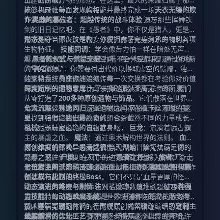
能够揭开帷幕、发现真相，并最终完成一场
核心机制：千面之人的权能
天衣无缝的欺
诈演出
1. 灵魂的篡位者：超越传统的战斗体验
的演员。
遗忘那些挥舞铁
剑的旧日记忆吧。在《愚者》中，你不仅是猎人，更是猎
物本身。当你击败生物，你便拥有了化身为它的权利。
形态剥夺
：不仅仅是改变外貌，你将完美继承生物的各项
生物特征。
技能同调
：学会像苦力怕一样在暗处无声起
爆，或像末影人一般穿梭空间。每一场战斗都是一次对新
2. 愚者的仪式与禁忌交易
力量不会凭空而来。通过神秘
力量的偷师。
的“愚者仪式”，你需要付出代价以换取虚空的馈赠。独特
的交易系统贯穿旅途始终，每一次交换都在考验你对价值
独家特色：构建你的流派传奇
的判断——你愿意用什么来换取那张至高无上的面具？
深度定制的遗物宝库
为了支撑这庞大的玩法体系，我们
从零打造了
200多种原创遗物与饰品
。它们散落在世界的
角落，静候有缘人。这些遗物之间存在着千丝万缕的联
七大流派，殊途同归
无论你的战斗风格如何，都能在这
系，等待你挖掘出最致命的组合。
里找到归宿。我们精心设计了七条截然不同的力量成长路
径，赋予玩家极高的自由度：
机械
：以精密齿轮构筑钢铁身躯。
巨龙
：流淌着远古霸
主的暴虐之血。
魔法
：通过奥术解构世界的法则。
血
肉
原创维度的召唤：愚者之径
：挖掘机体变异的无限潜能。
当现世的冒险无法满足你的
烈焰
：掌控焚尽一切的
元素之怒。
野心，通往新维度的大门——
尸骸
：在死亡的边界汲取力量。
“愚者之径”
将为你敞开。这
旅者
：游走
于万物之间，不羁且自由。 挑战与征途：直面未知的恐
是一片游离于常规法则之外的土地，只有最具智慧的欺诈
七位君主的试炼
在这条道路上，阻挡你的是七位拥有
原
惧
师才能在此存活。
创建模与机制的终极Boss
。它们不只是血量更厚的怪
物，我们为每一个Boss注入了灵魂，设计了超过
动态演进的难度与剧情
告别枯燥的数值堆砌，整合包内
70种强
力技能
置了独特的
。每一场Boss战都是一次对操作与策略的极致考
动态难度系统
，世界将随着你的成长而变得更
研，你需要洞悉它们的行动模式，找出破绽，给予致命一
加凶险。与此同时，一条围绕原创内容精心编织的
技术基石与联机体验
定制主
击。
线剧情
丝般顺滑的优化工艺
将贯穿始终，引导你逐步揭开这个世界的真相。
既然是一场完美的演出，绝不允许