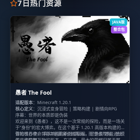
7日热门资源
JAVA版
整合包
愚者 The Fool
适配版本
：Minecraft 1.20.1
核心定义
：沉浸式变身冒险 | 策略构建 | 剧情向RPG
序幕：世界的本质即是伪装
欢迎来到《愚者》，这不是一次常规的探险，而是一场关
于“身份”的宏大博弈。在这个基于 1.20.1 高版本构建的
冒险世界中，“真实”是最廉价的筹码，而“伪装”才是通往
你的核心使命并非单纯的杀戮或征服，而是去理解、去模
王座的阶梯。
仿、去窃取万物的形态。在这里，最大的荣耀归属于那些