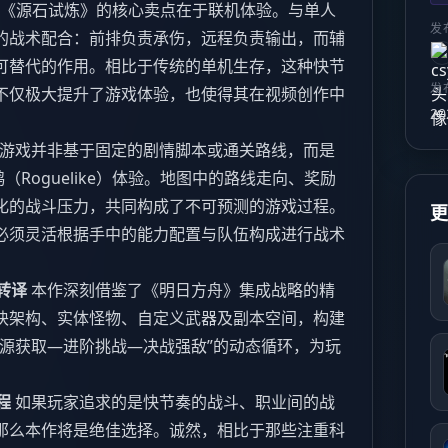
《源石试炼》的核心卖点在于联机体验。与单人
发
的战术配合：前排负责承伤，远程负责输出，而辅
可替代的作用。相比于传统的单机生存，这种快节
发
不仅极大提升了游戏体验，也使得其在视频创作中
20
游戏并非基于固定的剧情脚本或通关路线，而是
（Roguelike）体验。地图中的路线走向、奖励
化的战斗压力，共同构成了不可预测的游戏过程。
必须灵活根据手中的能力配置与队伍构成进行战术
转译
本作深刻借鉴了《明日方舟》集成战略的精
块架构、实体怪物、自定义武器及副本空间，构建
资源获取—进阶挑战—决战强敌”的动态循环，为玩
程
如果玩家追求的是快节奏的战斗、职业间的战
那么本作将是绝佳选择。诚然，相比于那些注重科