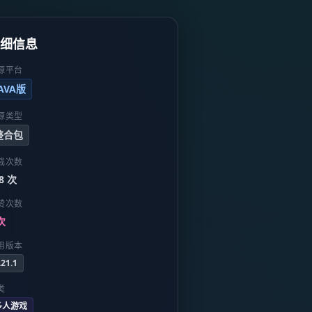
详细信息
源平台
JAVA版
源类型
整合包
载次数
8 次
赞次数
次
用版本
.21.1
类
多人游戏