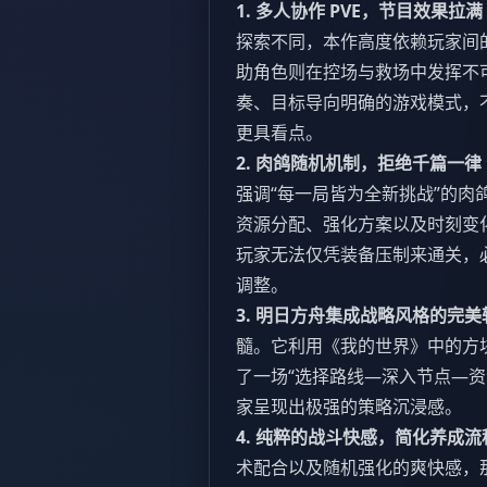
1. 多人协作 PVE，节目效果拉满
探索不同，本作高度依赖玩家间
助角色则在控场与救场中发挥不
奏、目标导向明确的游戏模式，
更具看点。
2. 肉鸽随机机制，拒绝千篇一律
强调“每一局皆为全新挑战”的肉鸽
资源分配、强化方案以及时刻变
玩家无法仅凭装备压制来通关，
调整。
3. 明日方舟集成战略风格的完美
髓。它利用《我的世界》中的方
了一场“选择路线—深入节点—
家呈现出极强的策略沉浸感。
4. 纯粹的战斗快感，简化养成流
术配合以及随机强化的爽快感，