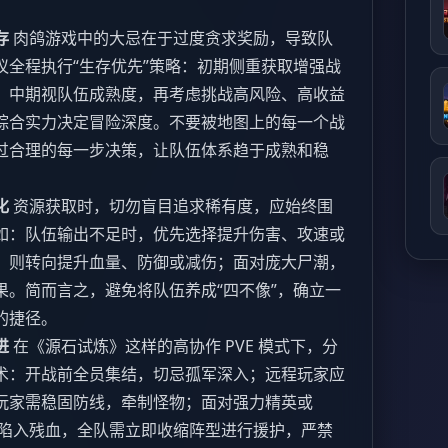
存
肉鸽游戏中的大忌在于过度贪求奖励，导致队
议全程执行“生存优先”策略：初期侧重获取增强战
；中期视队伍成熟度，再考虑挑战高风险、高收益
综合实力决定冒险深度。不要被地图上的每一个战
过合理的每一步决策，让队伍体系趋于成熟和稳
化
资源获取时，切勿盲目追求稀有度，应始终围
如：队伍输出不足时，优先选择提升伤害、攻速或
，则转向提升血量、防御或减伤；面对庞大尸潮，
果。简而言之，避免将队伍养成“四不像”，确立一
的捷径。
进
在《源石试炼》这样的高协作 PVE 模式下，分
术：开战前全员集结，切忌孤军深入；远程玩家应
玩家需稳固防线，牵制怪物；面对强力精英或
友陷入残血，全队需立即收缩阵型进行援护，严禁