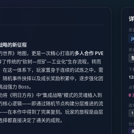
资
战略的新征程
资
的世界》地图，更是一次精心打造的
多人合作 PVE
了传统的“砍树—挖矿—工业化”生存流程，转而
。在这一体系下，玩家置身于连续的试炼之中，需
下
12
、随机事件抉择以及成长奖励积累中，逐步强化团
强力 Boss。
点
功将《明日方舟》中“集成战略”模式的灵魂植入到
0 
的核心逻辑——即通过随机节点构建分层推进的流
适
——在本作中得到了完美复刻。玩家的旅程是由层
1
选择都直接决定了通关的成败。
分