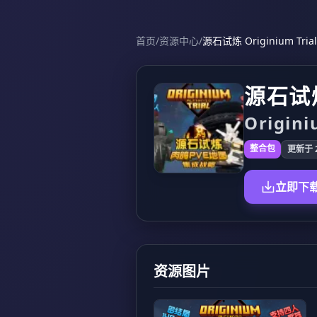
首页
/
资源中心
/
源石试炼 Originium Trial
源石试
Origini
整合包
更新于 2
立即下
资源图片