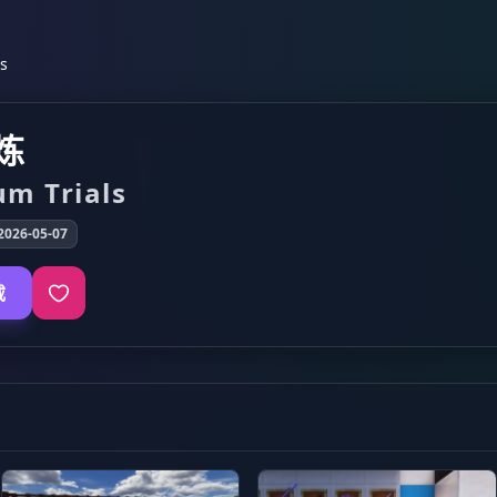
s
炼
um Trials
026-05-07
载