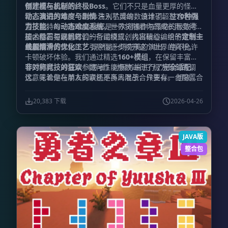
惧
师才能在此存活。
创建模与机制的终极Boss
。它们不只是血量更厚的怪
物，我们为每一个Boss注入了灵魂，设计了超过
动态演进的难度与剧情
告别枯燥的数值堆砌，整合包内
70种强
力技能
置了独特的
。每一场Boss战都是一次对操作与策略的极致考
动态难度系统
，世界将随着你的成长而变得更
研，你需要洞悉它们的行动模式，找出破绽，给予致命一
加凶险。与此同时，一条围绕原创内容精心编织的
技术基石与联机体验
定制主
击。
线剧情
丝般顺滑的优化工艺
将贯穿始终，引导你逐步揭开这个世界的真相。
既然是一场完美的演出，绝不允许
卡顿破坏体验。我们通过精选
160+模组
，在保留丰富内
容的同时，对渲染参数与性能参数进行了极为苛刻的调
非对称竞技的狂欢
《愚者》对服务端进行了
完全适配
，
优。无论是在单人探索还是多人混战，只要有一台配置合
这意味着你与朋友的联机不再局限于合作生存。 想象一
理的电脑，绝大部分玩家都能享受到流畅的帧率。
下这样的场景：你的朋友化身为不可一世的Boss，释放
着毁天灭地的技能，而你集结流派之力与之抗衡。这就是
20,383 下载
2026-04-26
我们为你准备的
Monster vs Player（MvP）
非对称1v1
战斗体验——哪怕是好友，在舞台上也可能是最危险的对
手。
JAVA版
整合包