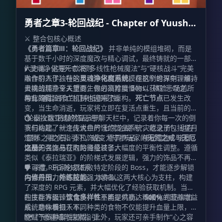
勇者之章3-轮回战纪 - Chapter of Yuusha
Ⅲ
⚔️ 整合包核心概述
《勇者篇章Ⅲ：轮回战纪》
并非单纯的模组堆砌，而是
基于数千小时的深度魔改与精心调试，最终铸就的一部宏
大史诗。这是一款将“多线性枪械魔法”与“硬核战斗”完美
🕯️ 灵魂净化与死亡法则
融合的杰作。在这里，你将利用对模组机制的深刻理解，
本作引入了独特的
灵魂净化度系统
。在这个世界中，维持
去挑战那些令人望而生畏的高难度 Boss，体验一场前所
灵魂的纯净至关重要，你必须狩猎怪物以获取“悲叹之
未有的冒险。
种”，通过进食它们来抵御侵蚀。
与此同时，死亡机制也迎来了重构。
死亡节点
已发生改
变，当生命消逝，玩家将立即在复活点重生，且当前的
“轮回次数”将赫然显示于聊天栏中，记录着你每一次的倒
💍 泰拉瑞亚式的饰品进阶
下与站起。就连传说中的“七咒之戒”与“灾厄之册”，也在
我们构建了一个庞大且严谨的饰品系统，收录了包括星月
“圆环之理”的指引下，蜕变为守护玩家的
遗物、月之石、泰拉饰品、奇异饰品、神秘遗物、塔罗牌
无咒之戒
与
无厄
之册
以及无名饰品在内的海量装备。
饰品的强度与获取路径经过了大幅度的平衡性调整。遵循
。
类似《泰拉瑞亚》的阶梯式发展逻辑，强力的饰品不再唾
手可得，玩家必须击败特定阶段的 Boss，才能逐步解锁
🛡️ 深度 RPG 养成体系
与当前战力相匹配的强力装备。
内修丹田，外练技能。
本作以这两大核心为支柱，构建
了深度的 RPG 元素，并大幅优化了经验获取机制。当你
的技能等级臻至化境，甚至能提供高达
在生存方面，
饮食多样性
不再是鸡肋。精细化的营养增益
500%
的伤害加
成，助你横扫千军。
系统意味着摄入不同种类的食物不仅能提升血量上限，还
能赋予多种属性加成。此外，玩家还可亲手制作“心之容
🗺️ 广袤疆域与探索指引