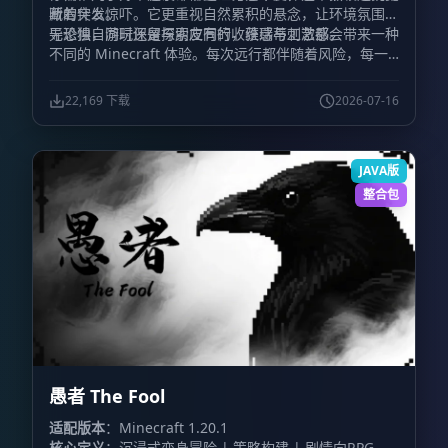
藏着什么。
断的突发惊吓。它更重视自然累积的悬念，让环境氛围主
导恐惧，同时保留探索应有的收获感与刺激感。
无论独自游玩还是与朋友同行，维瑞蒂工艺都会带来一种
不同的 Minecraft 体验。每次远行都伴随着风险，每一
道声响都足以让你停下脚步，而每个夜晚都不再只是等待
过去的时间，而是一场必须设法活下来的考验。
22,169 下载
2026-07-16
JAVA版
整合包
愚者 The Fool
适配版本
：Minecraft 1.20.1
核心定义
：沉浸式变身冒险 | 策略构建 | 剧情向RPG