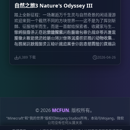
自然之旅3 Nature's Odyssey III
意小屋中烹茶煮酒，享受片刻的宁静与闲适。
指引契约:
为了让冒险者不再迷茫，整合包内置了详尽的任务引导系
踏上全新征程：一场邂逅万千生灵与自然奇景的闲适漫游
统。然而，鉴于拔刀剑模组与任务书系统（FTBQ）之间
欢迎来到一个截然不同的方块世界——这不是为了挥剑斩
存在兼容性壁垒，部分关于拔刀剑的任务将采用“君子协
棘、征服地牢而生，而是一首献给探索者、收藏家与生活
议”模式——通过手动确认来记录你的传奇足迹。
锻造革
家的田园诗。在这个极致休闲的整合包中，战斗不再是主
你将投身于无尽的
旅途探索
，在晨曦与暮色间穿梭，发现
新:
我们不仅关注战斗，同样关注体验的流畅性。本作特
旋律，取而代之的是一场对世界温柔的注视。
那些未被记录的壮丽山河；你将沉浸于狂热的
动物收集
，
别加入了快捷锻刀功能，告别繁琐的重复操作，投入多少
与林间跳跃的生灵互动，建立属于你的自然图鉴；炊烟袅
在这里，放慢脚步，聆听风的声音，这才是冒险的真谛。
材料即可一次性完成对应数量的锻造，让神兵利器的诞生
袅，那是
美食烹饪
的香气，丰富的食材等你烹调出慰藉心
成为一种享受。
灵的佳肴；亦或是化身匠人，投身于精妙的
建筑装饰
，用
6,389 下载
2026-04-26
一砖一瓦搭建起梦想中的栖息之所。
© 2026
MCFUN
. 版权所有。
"Minecraft"和"我的世界"版权归Mojang Studios所有，本站与Mojang，微软
公司没有任何从属关系