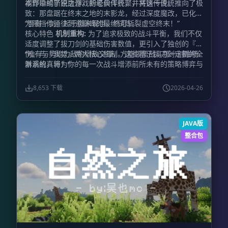
视野中的新锐之作。新老伙伴齐聚，共铸传说。
本作延续了原版游戏的经典传统，并将这一传统推向了极
致：那盘踞在终末之地的末影龙，经过深度魔改，已化身
为阻挡你通往剑道巅峰的最终试炼。
“吾有一剑，起于微末现世，终可斩裂虚空终末！”
核心特色
机制重构:
为了追求极致的战斗平衡，我们不仅
适度调整了拔刀剑的基础伤害数值，更引入了独创的『怒
伤』与『我势』两大核心机制。这些基于拔刀剑定制的全
“唯有与势均力敌的宿敌交锋，方能领悟战斗那一刻酣畅
新系统，将为你的每一次战斗增添前所未有的策略博弈与
淋漓的真谛！”
趣味体验。
阶梯试炼:
强者之路并非一蹴而就。本作引入
了独特的锻造（强化）阶段系统。玩家需要紧随主线剧情
8,653 下载
2026-04-26
的指引，一步一个脚印，逐渐解锁更高阶层的锻造技艺，
体验从凡铁到神兵的成长快感。
体系融合:
我们拒绝生硬
的堆砌，而是追求有机的融合。所有移植回归的经典名刀
JAVA版
与新增的冒险模组紧密交织，共同编织出一条全新的、充
满探索乐趣的锻刀晋升路线。
生态进化:
这里的生物不再
整合包
是任人宰割的靶子。我们全面重写了怪物的AI逻辑与防御
机制，它们将告别昔日的笨拙，并被赋予了对非拔刀剑伤
害高达60%的强力减免。此外，随机生成的词条系统将让
你的敌人更加棘手（或许你曾听闻过传说中“五星僵尸上
校”的威名？）。而那些经过全方位魔改升级的Boss，将
成为你剑道之路上真正的磨刀石。
生活美学:
战斗并非生
活的全部。除了热血沸腾的厮杀，本作还精心挑选了丰富
的建筑材料、精致家具以及琳琅满目的美食模组。当你因
连番激战而感到疲惫时，不妨卸下盔甲，在亲手搭建的惬