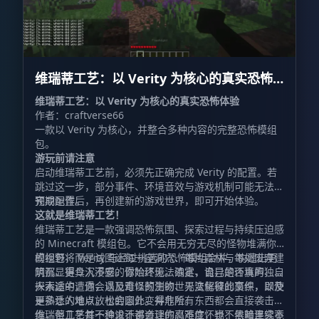
维瑞蒂工艺：以 Verity 为核心的真实恐怖
体验 VerityCraft: A Realistic Horror
维瑞蒂工艺：以 Verity 为核心的真实恐怖体验
作者：craftverse66
Experience with Verity
一款以 Verity 为核心，并整合多种内容的完整恐怖模组
包。
游玩前请注意
启动维瑞蒂工艺前，必须先正确完成 Verity 的配置。若
跳过这一步，部分事件、环境音效与游戏机制可能无法按
预期运作。
完成配置后，再创建新的游戏世界，即可开始体验。
这就是维瑞蒂工艺！
维瑞蒂工艺是一款强调恐怖氛围、探索过程与持续压迫感
的 Minecraft 模组包。它不会用无穷无尽的怪物堆满你
的视野，而是试图让每一座洞穴、每片森林与每处废弃建
模组包将 Verity 与经过挑选的恐怖模组合并，构建出更
筑都显得令人不安。你始终无法确定，自己是否真的独自
阴沉、更具沉浸感的冒险环境。浓雾、诡异的环境声、令
一人。
人不适的遭遇，以及难以预测的世界变化彼此交织，即使
探索途中，你会遇见奇怪的生物、无法解释的事件，以及
是熟悉的地点，也会因此变得危险。
更多让人难以放松的意外。并非所有东西都会直接袭击
你，但几乎每一种设计都会让你忍不住怀疑：黑暗里究竟
维瑞蒂工艺并不追求不讲道理的高难度，也不依赖连续不