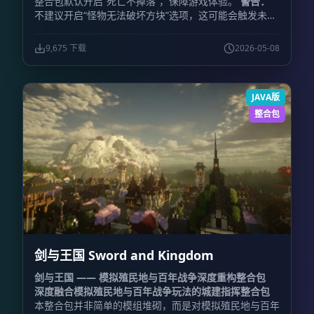
整合包默认开启“死亡不掉落”，保障游戏体验。
警告：
不建议开启“怪物无法破坏方块”选项，这可能会触发未知
的特性错误。
内存分配：
建议分配
4096 MB 至 8192
MB
。请根据您的电脑配置酌情选择，切勿无脑拉高，过
9,675 下载
2026-05-08
高的内存分配可能导致游戏无法启动。
JAVA版
整合包
剑与王国 Sword and Kingdom
剑与王国 —— 模拟殖民地与百年战争深度重构整合包
深度融合模拟殖民地与百年战争玩法的城建指挥整合包
本整合包并非简单的模组堆砌，而是对模拟殖民地与百年