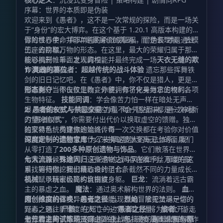
序幕：世界的本质即是伪装
欢迎来到《愚者》，这不是一次常规的探险，而是一场关
于“身份”的宏大博弈。在这个基于 1.20.1 高版本构建的
冒险世界中，“真实”是最廉价的筹码，而“伪装”才是通往
你的核心使命并非单纯的杀戮或征服，而是去理解、去模
王座的阶梯。
仿、去窃取万物的形态。在这里，最大的荣耀归属于那些
能够揭开帷幕、发现真相，并最终完成一场
核心机制：千面之人的权能
天衣无缝的欺
诈演出
1. 灵魂的篡位者：超越传统的战斗体验
的演员。
遗忘那些挥舞铁
剑的旧日记忆吧。在《愚者》中，你不仅是猎人，更是猎
物本身。当你击败生物，你便拥有了化身为它的权利。
形态剥夺
：不仅仅是改变外貌，你将完美继承生物的各项
生物特征。
技能同调
：学会像苦力怕一样在暗处无声起
爆，或像末影人一般穿梭空间。每一场战斗都是一次对新
2. 愚者的仪式与禁忌交易
力量不会凭空而来。通过神秘
力量的偷师。
的“愚者仪式”，你需要付出代价以换取虚空的馈赠。独特
的交易系统贯穿旅途始终，每一次交换都在考验你对价值
独家特色：构建你的流派传奇
的判断——你愿意用什么来换取那张至高无上的面具？
深度定制的遗物宝库
为了支撑这庞大的玩法体系，我们
从零打造了
200多种原创遗物与饰品
。它们散落在世界的
角落，静候有缘人。这些遗物之间存在着千丝万缕的联
七大流派，殊途同归
无论你的战斗风格如何，都能在这
系，等待你挖掘出最致命的组合。
里找到归宿。我们精心设计了七条截然不同的力量成长路
径，赋予玩家极高的自由度：
机械
：以精密齿轮构筑钢铁身躯。
巨龙
：流淌着远古霸
主的暴虐之血。
魔法
：通过奥术解构世界的法则。
血
肉
原创维度的召唤：愚者之径
：挖掘机体变异的无限潜能。
当现世的冒险无法满足你的
烈焰
：掌控焚尽一切的
元素之怒。
野心，通往新维度的大门——
尸骸
：在死亡的边界汲取力量。
“愚者之径”
将为你敞开。这
旅者
：游走
于万物之间，不羁且自由。 挑战与征途：直面未知的恐
是一片游离于常规法则之外的土地，只有最具智慧的欺诈
七位君主的试炼
在这条道路上，阻挡你的是七位拥有
原