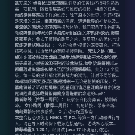
器”，进一步突破生命的极限。
从开局的“树海化”章节开始，详尽的任务线将指引你熟悉
每一项机制。随着发展路线与维度的推移，相应的任务链
也将徐徐展开。
你的足迹将遍布多样的维度：除了原本的世界，你还将踏
足
天境
的云端、
幽匿暗域
的深邃、
遥远世界
的神秘以及
极
尽深渊
🔥 枪火与秘术的双重奏
的恐惧。为了改善探险体验，我们配备了生物群系
与探险家指南针，召唤祭坛功能的加入更是让 Boss 战可
我们拒绝“十里坡剑神”式的枯燥练级，这里的冒险与发展
反复开启，免去了繁琐的跑图之苦，重复配方的优化也让
紧密相连：
合成不再枯燥。
匠作之途（科技线）：
依托“余烬”模组的深奥研究，打造
精密枪械，以热武器的轰鸣撕裂黑暗。
咒法之路（魔法
线）：
战斗主线被划分为
潜心钻研幻梦、灵灾、诡厄巫法、巫术及铁之咒
龙前、龙后、神性挑战
三个宏大阶段，
语等模组，掌握毁天灭地的法术力量。 🐉 史诗征程：三
累计超过 70 种 Boss 等待你的挑战。每个阶段的跨越，
阶层与十二星级
都需通过 Boss Rush 传送门的严酷试炼。
所有敌对生物均被纳入了严酷的
星级系统
，共分 12 个星
级，每一级的提升都代表着战力的鸿沟。针对不同阶段的
Boss，你需要灵活切换战术——无论是枪械的压制、弓
🎭 宿命双岐：多周目叙事体验
箭的狙杀、近战的搏杀，还是利用诡厄巫法的聚晶、铁之
本作设计了至少两个周目的游玩价值。在开局任务中，你
咒语的奥术，唯有智勇双全方能取胜。
可以通过选择截然不同的身份来开启命运的齿轮：
勇者路线（推荐一周目）：
玩家亲自化身勇者，披荆斩
棘。
女仆路线（推荐二周目）：
视角转换，带来全新的
如何开始：
战斗体验与叙事感受。 ⚙️ 启动与配置指南
本整合包必须使用
HMCL
或
PCL
等第三方启动器进行导
入，请在导入时确保下载源连接通畅。 游戏核心版本为
Minecraft 1.20.1
推荐设置：
，经测试
Java 17
环境运行稳定。