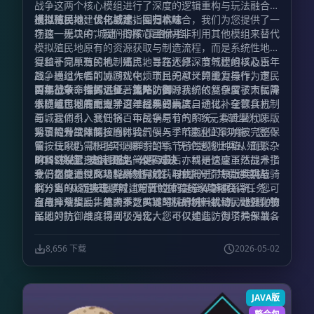
战争这两个核心模组进行了深度的逻辑重构与玩法融合。
通过将模拟建设与战术指挥有机结合，我们为您提供了一
模拟殖民地：优化城建，回归本味
场独一无二的“城建+指挥”策略体验。
在这一模块中，我们的核心目标并非利用其他模组来替代
模拟殖民地原有的资源获取与制造流程，而是系统性地修
复和补完原有的机制痛点，旨在还原深度城建的核心乐
得益于简单殖民地、殖民地寻路大修、节气模组以及百年
趣。通过大幅削减游戏中烦琐且无意义的重复操作，市民
战争模组作者的协同优化，市民的AI计算能力与行为逻辑
的执行效率得到了显著提升，同时我们依然保留了市民需
实现了革命性的进步。此外，资源系统的复杂度被大幅降
百年战争：指挥远征，策略防御
求随城市发展而提升这一经典要素。
低，殖民地的配方学习过程现已高度自动化。在饮食方
本模组包彻底重塑了百年战争的玩法。通过补全募兵机制
面，我们引入烹饪锅、市民锅与节气系统，以此替代原版
与城建体系，我们将百年战争原有的RTS元素转型为以带
繁琐的餐饮限制；同时，气候与季节变化的影响被完整保
兵冒险为主体的核心体验。
为了提升战斗操控感，我们引入了R键远征军功能：您只
留，玩家仍需根据不同群系的季节特性规划种植，而繁杂
需按住R键，即可实现瞬时指挥。无论是将士兵从殖民地
的餐饮设置逻辑也随之简化。最后，科研速度虽然提升了
瞬间召唤至身边，还是一键遣返，亦或是快速下达战术指
BOSS挑战：史诗团战，公平对决
十倍之快，但高级科研材料的获取依托于带领士兵挑战
令，都能通过此功能高效完成。与此同时，原版步兵与骑
我们极度重视BOSS战的游戏性，并引入了共享进度机
BOSS，从而实现了城建与冒险体验的深度耦合。
兵分离的设定被摒弃，取而代之的是全军骑乘系统，您可
制：当BOSS被击败时，附近的所有玩家均可获得任务进
自由命令士兵集体骑乘，实现军队的统一机动。此外，殖
度与掉落奖励，其中不乏关键的科研材料或殖民地强化物
在战斗规模上，绝大多数BOSS挑战均被设计为大规模的
民地的防御维度得到了强化，您可以建造防御塔并部署各
品。
军团对抗，战斗场面极为宏大。不仅如此，为了确保战斗
类城防器械，这些设施将有效抵御入侵者，增强基地的安
体验的公平与流畅，我们对BOSS机制进行了精细的优化
全感。
处理，极大削弱甚至移除了诸如吸血、高额回血、伤害免
8,656 下载
2026-05-02
疫、远程免疫以及群体控制等不合理抗性。这些改动彻底
杜绝了“一人输出，全军OB”的窘境，确保每一位参与者
都能在战斗中获得切实的回馈与乐趣。
JAVA版