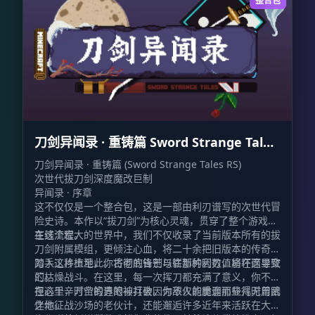
整合包
刀剑异闻录 · 重铸篇 Sword Strange Tales
RS
刀剑异闻录 · 重铸篇 (Sword Strange Tales RS)
次世代拔刀剑深度魔改巨制
异闻录 · 序章
这不仅仅是一个整合包，这是一部由利刃谱写的次世代冒
险史诗。本作以“拔刀剑”为核心灵魂，贯穿了整个游戏的
主线流程。
在这个宏大的世界中，我们不仅收录了当前版本所有的拔
刀剑附属模组，更倾注心血，将二十余把旧版本的传奇名
刀手工移植至此。古老的锋芒与崭新的利刃，将在这里交
踏入这片土地，你将彻底告别以往那种因数值崩坏而导致
汇。
的枯燥战斗。在这里，每一次挥刀都充满了意义，你不必
担心千辛万苦锻造的神兵会因为敌人的脆弱而显得无用武
在这里，时空的界限被打破。你不仅能重逢那些儿时曾陪
之地。
伴你征战沙场的老伙计，还能邂逅许多近年来活跃在大众