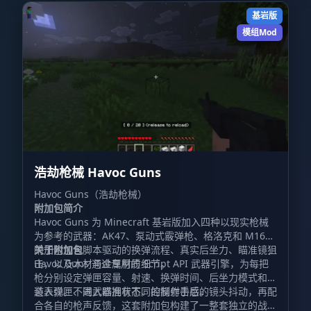
基岩版
模组Mod
浩劫枪械 Havoc Guns
Havoc Guns（浩劫枪械）
附加包简介
Havoc Guns 为 Minecraft 基岩版加入四种以现实枪械
为参考的武器：AK47、泵动式霰弹枪、格洛克和 M16。
附加包包含脚本驱动的换弹流程、真实后坐力、瞄准镜狙
关于附加包
击，以及木材与金属材质细节。
Havoc Guns 通过专用的 Script API 武器引擎，为每把
枪分别设定弹匣容量、射速、换弹时间、后坐力模式和弹
道表现。不同武器拥有不同的操作手感。
装入弹匣、进入瞄准状态、控制射击后的镜头抖动，再配
合各自的枪声反馈，这套附加包构建了一整套独立的战斗