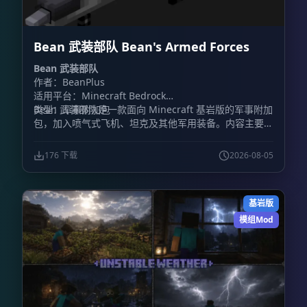
Bean 武装部队 Bean's Armed Forces
Bean 武装部队
作者：BeanPlus
适用平台：Minecraft Bedrock
类型：军事附加包
Bean 武装部队是一款面向 Minecraft 基岩版的军事附加
包，加入喷气式飞机、坦克及其他军用装备。内容主要围
绕载具战斗展开，包含装甲车辆和战斗机，同时加入火
炮、防毒面具、枪械等地面装备。
176 下载
2026-08-05
基岩版
模组Mod