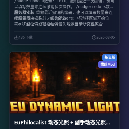
：撤销最近一次编辑，也可
/nudge:undo <数量: int>
以填写数量来连续撤销多次操作。
/nudge:redo <数
服务器安装
：重做最近撤销的编辑，也可以填写数量来连
量: int>
续恢复多次操作。
在服务器中安装前，请先确认
：将选择区域开始位
/nudge:here
置、扩展位置或轻推位置设为玩家当前所在位置。
文件包含
config/default/permissions.json
。如果没有，请手动添
@minecraft/debug-utilities
加。完成后，Nudge 的服务器安装方式与其他附加包相
136 下载
2026-08-05
同。
基岩版
模组Mod
EuPhilocalist 动态光照 + 副手动态光照