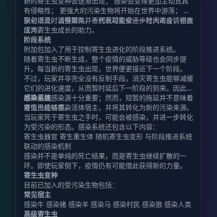
新的寄生虫变种会逐渐出现； 感染会变得更加主动且具
有侵略性； 更强大的污染生物将开始在世界中游荡； 玩
家必须及时调整策略，否则就可能被逐步壮大的疫情彻底
换句话说，活得越久并不代表越安全——时间本身，也会
压垮。
成为寄生虫成长的助力。
阶段系统
附加包加入了用于控制寄生虫进化的阶段推进系统。
随着寄生虫不断生成，整个疫情的威胁等级也会同步提
升。每当新的寄生虫出现，世界便更接近下一个阶段。
不过，玩家并非完全没有反制手段。消灭寄生虫能够减缓
它们的进化速度，从而暂时延后下一阶段的到来。因此，
尽早清理感染源十分重要；然而，短暂的拖延并不意味着
感染系统
疫情已经结束。
寄生虫能够感染活体宿主，并将其转化为新的污染来源。
当玩家死于寄生虫之手时，可能会被感染，并进一步转化
为受污染的形态。感染系统还包含以下内容：
寄生虫器官 寄生重生体 随机寄生虫变形 与阶段推进系统
联动的感染机制
感染并不是单纯的死亡结果，而是寄生虫继续扩散的一
环。即使玩家倒下，疫情仍有可能借此获得新的力量。
寄生虫变种
目前已加入的受污染生物包括：
常见宿主
感染牛 感染猪 感染羊 感染马 感染村民 感染狼 感染人类
高级寄生虫