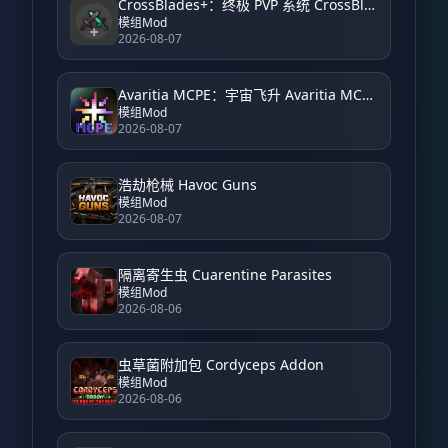
CrossBlades+：终极 PVP 系统 CrossBlades+: Ultimate PVP System
模组Mod
2026-08-07
Avaritia MCPE：宇宙飞升 Avaritia MCPE: Cosmic Ascension
模组Mod
2026-08-07
浩劫枪械 Havoc Guns
模组Mod
2026-08-07
隔离寄生虫 Cuarentine Parasites
模组Mod
2026-08-06
虫草菌附加包 Cordyceps Addon
模组Mod
2026-08-06