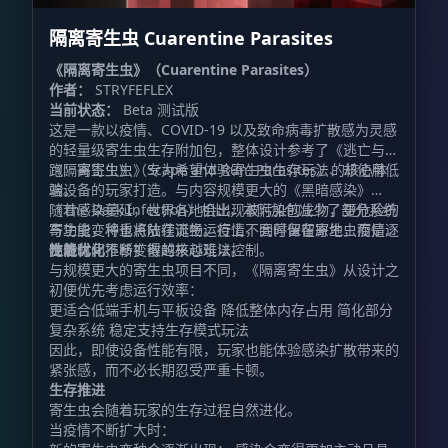
隔离寄生虫 Cuarentine Parasites
《隔离寄生虫》（Cuarentine Parasites）
作者：
STRYFEFLEX
当前状态：
Beta 测试版
这是一款以疫情、COVID-19 以及致命病毒扩散感为灵感
的轻量级寄生虫生存附加包，整体设计参考了《逃亡与奔
跑：寄生虫》（Scape and Run: Parasites）的核心体
《隔离寄生虫》专为希望体验寄生虫生存玩法、却使用低
验。
端设备的玩家打造。与内容规模更大的《黑暗感染》
（The Dark Infection）相比，本附加包减少了部分系统
随着感染蔓延，世界各地会出现被污染的生物，更危险的
与功能，将重点放在流畅运行上，同时保留寄生虫疫情逐
寄生虫变种也将陆续诞生。疫情不会停留在原地，而是会
步进化、不断扩散的核心玩法。
随着时间推移变得越来越难以控制。
性能优化
与规模更大的寄生虫项目不同，《隔离寄生虫》从设计之
初便优先考虑运行效率：
更适合低端手机与平板设备 降低整体内存占用 简化部分
复杂系统 稳定支持生存模式玩法
因此，即使设备性能有限，玩家也能体验感染扩散带来的
紧张感，而不必长期忍受严重卡顿。
生存推进
寄生虫会随着玩家的生存过程自然进化。
当疫情不断扩大时：