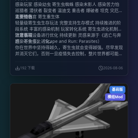
感染玩家 感染幼虫 寄生虫蜘蛛 感染末影人 感染苦力怕
巡猎者 潜伏者 裂变者 温迪戈 重击者 爆破者 坦克 灾厄者
寄生虫器官 寄生重生体
主要特色
轻量级寄生虫生存玩法 完整支持生存模式 持续推进的阶
段系统 丰富的感染机制 玩家转化系统 寄生虫进化机制
针对低端设备进行优化 持续更新 灵感来源于《逃亡与奔
注意事项
跑：寄生虫》（Scape and Run: Parasites）
感染不会停止进化。
你在世界中坚持得越久，寄生虫就会变得越强。尽早发现
并消灭它们，否则一旦疫情失去控制，整片世界都可能被
污染吞没。
192 下载
2026-08-06
基岩版
模组Mod