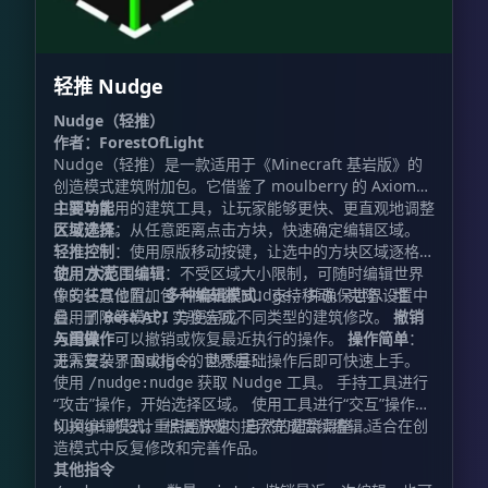
轻推 Nudge
Nudge（轻推）
作者：ForestOfLight
Nudge（轻推）是一款适用于《Minecraft 基岩版》的
创造模式建筑附加包。它借鉴了 moulberry 的 Axiom
中简单实用的建筑工具，让玩家能够更快、更直观地调整
主要功能
大型建筑。
区域选择
：从任意距离点击方块，快速确定编辑区域。
轻推控制
：使用原版移动按键，让选中的方块区域逐格移
动。
使用方法
大范围编辑
：不受区域大小限制，可随时编辑世界
中的任意位置。
像安装其他附加包一样安装 Nudge，并确保世界设置中
多种编辑模式
：支持移动、克隆、堆
叠、删除等模式，方便完成不同类型的建筑修改。
启用了
Beta API
实验选项。
撤销
与重做
入门操作
：可以撤销或恢复最近执行的操作。
操作简单
：
无需复杂界面或指令，熟悉基础操作后即可快速上手。
进入安装了 Nudge 的世界后：
使用
获取 Nudge 工具。 手持工具进行
/nudge:nudge
“攻击”操作，开始选择区域。 使用工具进行“交互”操作，
切换编辑模式。 根据游戏内提示完成后续编辑。
Nudge 的设计重点是快速、自然的建筑调整，适合在创
造模式中反复修改和完善作品。
其他指令