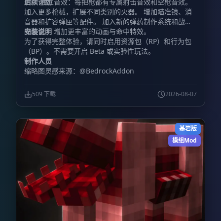
击。 独立音效：每把枪都有专属射击音效和空枪音效。
后续计划
加入更多枪械，扩展不同类别的火器。 增加瞄准镜、消
音器和扩容弹匣等配件。 加入新的弹药制作系统和战利
品整合。 增加更丰富的动画与命中特效。
安装说明
为了获得完整体验，请同时启用资源包（RP）和行为包
（BP）。不需要开启 Beta 或实验性玩法。
制作人员
缩略图灵感来源：@BedrockAddon
509 下载
2026-08-07
基岩版
模组Mod