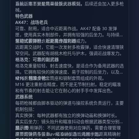
系统，而不只是简单替换武器模型。
当前版本主要聚焦高级版火器系列，后续还会加入更多枪
械。
特色武器
AK47：战场老兵
可靠、耐用，适合中近距离作战。AK47 配备 30 发弹
匣，使用真实木制部件，并拥有较强的后坐力。与持续扫
射相比，控制点射更能发挥它的威力。
泵动式霰弹枪：近距离作战利器
近距离交战时，它能一次发射多枚霰弹，适合快速清理狭
窄空间。武器配有胡桃木枪托与护木，强调近战爆发力。
格洛克：可靠的副武器
格洛克重量较轻、射击速度快，是适合作为备用武器的选
择。它拥有较快的换弹速度、易于控制的后坐力，以及由
哑光黑色聚合物套筒座和钢制套筒组成的外观。
M16：精准步枪
M16 更注重射击精度，而不是无节制扫射。稳定的瞄准
和有节奏的射击能让它在耐心的射手手中发挥出色。
武器系统
每把枪械都由脚本驱动的弹道与操控系统负责运行，主要
机制包括：
真实换弹：每种武器都有独立的换弹动画和换弹时长。
真实后坐力：镜头抬升和瞄准抖动会根据武器类型分别调
整。 专用弹药：不同武器使用对应弹药，需要合理管理
展示图
携带的弹药与装备。 瞄准镜狙击：适用于远距离精确射
原页面提供多张 Havoc Guns 游戏内展示图。