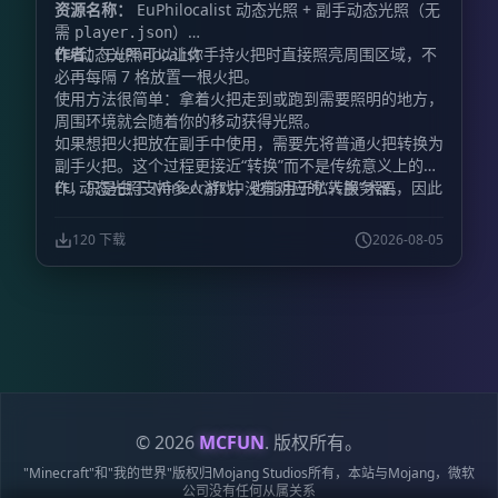
EuPhilocalist Dynamic Light + Offhand
资源名称：
EuPhilocalist 动态光照 + 副手动态光照（无
需
）
Dynamic Light
player.json
作者：
EU 动态光照可以让你手持火把时直接照亮周围区域，不
EuPhilocalist
必再每隔 7 格放置一根火把。
使用方法很简单：拿着火把走到或跑到需要照明的地方，
周围环境就会随着你的移动获得光照。
如果想把火把放在副手中使用，需要先将普通火把转换为
副手火把。这个过程更接近“转换”而不是传统意义上的制
作，只是由于 Minecraft 中没有对应的“转换”术语，因此
EU 动态光照支持多人游戏，也能用于私人服务器。
仍将其称为制作。
120 下载
2026-08-05
© 2026
MCFUN
. 版权所有。
"Minecraft"和"我的世界"版权归Mojang Studios所有，本站与Mojang，微软
公司没有任何从属关系