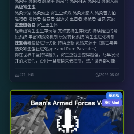
感染牛 感染猪 感染羊 感染马 感染村民 感染狼 感染人类
高级寄生虫
感染玩家 感染幼虫 寄生虫蜘蛛 感染末影人 感染苦力怕
巡猎者 潜伏者 裂变者 温迪戈 重击者 爆破者 坦克 灾厄者
寄生虫器官 寄生重生体
主要特色
轻量级寄生虫生存玩法 完整支持生存模式 持续推进的阶
段系统 丰富的感染机制 玩家转化系统 寄生虫进化机制
针对低端设备进行优化 持续更新 灵感来源于《逃亡与奔
注意事项
跑：寄生虫》（Scape and Run: Parasites）
感染不会停止进化。
你在世界中坚持得越久，寄生虫就会变得越强。尽早发现
并消灭它们，否则一旦疫情失去控制，整片世界都可能被
污染吞没。
471 下载
2026-08-06
基岩版
模组Mod