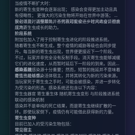
当疫情不断扩大时：
新的寄生虫变种会逐渐出现； 感染会变得更加主动且具
有侵略性； 更强大的污染生物将开始在世界中游荡； 玩
家必须及时调整策略，否则就可能被逐步壮大的疫情彻底
换句话说，活得越久并不代表越安全——时间本身，也会
压垮。
成为寄生虫成长的助力。
阶段系统
附加包加入了用于控制寄生虫进化的阶段推进系统。
随着寄生虫不断生成，整个疫情的威胁等级也会同步提
升。每当新的寄生虫出现，世界便更接近下一个阶段。
不过，玩家并非完全没有反制手段。消灭寄生虫能够减缓
它们的进化速度，从而暂时延后下一阶段的到来。因此，
尽早清理感染源十分重要；然而，短暂的拖延并不意味着
感染系统
疫情已经结束。
寄生虫能够感染活体宿主，并将其转化为新的污染来源。
当玩家死于寄生虫之手时，可能会被感染，并进一步转化
为受污染的形态。感染系统还包含以下内容：
寄生虫器官 寄生重生体 随机寄生虫变形 与阶段推进系统
联动的感染机制
感染并不是单纯的死亡结果，而是寄生虫继续扩散的一
环。即使玩家倒下，疫情仍有可能借此获得新的力量。
寄生虫变种
目前已加入的受污染生物包括：
常见宿主