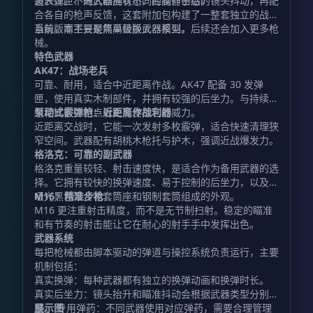
道表现。不同武器拥有不同的操作手感。
装入弹匣、进入瞄准状态、控制射击后的镜头抖动，再配
合各自的枪声反馈，这套附加包构建了一整套独立的战斗
系统，而不只是简单替换武器模型。
当前版本主要聚焦高级版火器系列，后续还会加入更多枪
械。
特色武器
AK47：战场老兵
可靠、耐用，适合中近距离作战。AK47 配备 30 发弹
匣，使用真实木制部件，并拥有较强的后坐力。与持续扫
射相比，控制点射更能发挥它的威力。
泵动式霰弹枪：近距离作战利器
近距离交战时，它能一次发射多枚霰弹，适合快速清理狭
窄空间。武器配有胡桃木枪托与护木，强调近战爆发力。
格洛克：可靠的副武器
格洛克重量较轻、射击速度快，是适合作为备用武器的选
择。它拥有较快的换弹速度、易于控制的后坐力，以及由
哑光黑色聚合物套筒座和钢制套筒组成的外观。
M16：精准步枪
M16 更注重射击精度，而不是无节制扫射。稳定的瞄准
和有节奏的射击能让它在耐心的射手手中发挥出色。
武器系统
每把枪械都由脚本驱动的弹道与操控系统负责运行，主要
机制包括：
真实换弹：每种武器都有独立的换弹动画和换弹时长。
真实后坐力：镜头抬升和瞄准抖动会根据武器类型分别调
整。 专用弹药：不同武器使用对应弹药，需要合理管理
展示图