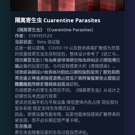
隔离寄生虫 Cuarentine Parasites
《隔离寄生虫》（Cuarentine Parasites）
作者：
STRYFEFLEX
当前状态：
Beta 测试版
这是一款以疫情、COVID-19 以及致命病毒扩散感为灵感
的轻量级寄生虫生存附加包，整体设计参考了《逃亡与奔
跑：寄生虫》（Scape and Run: Parasites）的核心体
《隔离寄生虫》专为希望体验寄生虫生存玩法、却使用低
验。
端设备的玩家打造。与内容规模更大的《黑暗感染》
（The Dark Infection）相比，本附加包减少了部分系统
随着感染蔓延，世界各地会出现被污染的生物，更危险的
与功能，将重点放在流畅运行上，同时保留寄生虫疫情逐
寄生虫变种也将陆续诞生。疫情不会停留在原地，而是会
步进化、不断扩散的核心玩法。
随着时间推移变得越来越难以控制。
性能优化
与规模更大的寄生虫项目不同，《隔离寄生虫》从设计之
初便优先考虑运行效率：
更适合低端手机与平板设备 降低整体内存占用 简化部分
复杂系统 稳定支持生存模式玩法
因此，即使设备性能有限，玩家也能体验感染扩散带来的
紧张感，而不必长期忍受严重卡顿。
生存推进
寄生虫会随着玩家的生存过程自然进化。