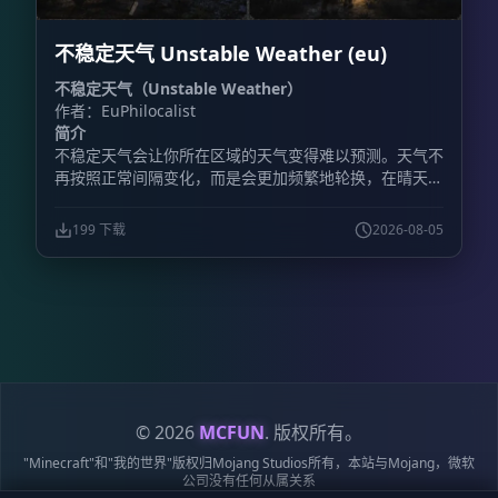
比赛结束后，系统会自动恢复竞技场地形，重置范围上限
为 64×64 格。 - **物品栏保护：** 战斗开始前保存玩家
不稳定天气 Unstable Weather (eu)
的物品、经验值和位置，比赛结束后完整恢复。 - **大
厅系统：** 设置主大厅出生点后，玩家完成决斗会自动
不稳定天气（Unstable Weather）
返回大厅。 - **套装编辑：** 可以修改已有套装，也能
作者：EuPhilocalist
按照服务器需求调整装备配置。 - **挑战模式：** 直接
简介
向其他玩家发起决斗邀请。 - **自定义套装：** 最多保
不稳定天气会让你所在区域的天气变得难以预测。天气不
存 100 套自定义套装。 **包含的游戏模式** 插件提供
再按照正常间隔变化，而是会更加频繁地轮换，在晴天、
11 套预配置套装，说明中列出的模式包括： -
降雨、雷暴以及其他天气状况之间快速切换。
**Classic（经典）：** 铁制盔甲搭配钻石剑，考验基础
战斗技巧。 - **Diamond（钻石）：** 全套钻石装备，
199 下载
2026-08-05
进行正面硬碰硬的战斗。 - **Netherite（下界合金）：
** 全套下界合金装备，并提供附魔金苹果。 -
**Archer（弓箭手）：** 使用弓进行远程战斗，装备皮
革盔甲。 - **UHC：** 使用金头和战术装备，重点考验
治疗与战斗策略。 - **Sumo（相扑）：** 只允许通过
击退将对手打下平台，需要准备专用平台竞技场。 -
**Gapple（金苹果）：** 一边使用金苹果恢复，一边承
受对手的持续攻击。 **玩家命令** - `/duel:menu`：打
开游戏模式选择菜单，也可以使用菜单物品。 -
© 2026
MCFUN
. 版权所有。
`/duel:menuitem`：获得交互式决斗菜单物品。 -
"Minecraft"和"我的世界"版权归Mojang Studios所有，本站与Mojang，微软
`/duel:team `：加入团队排队。例如，`/duel:team
公司没有任何从属关系
classic 2` 可加入 2v2 经典模式。 - `/duel:leaveteam`：