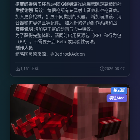
携带的弹药与装备。 瞄准镜狙击：适用于远距离精确射
原页面提供多张 Havoc Guns 游戏内展示图。
击。 独立音效：每把枪都有专属射击音效和空枪音效。
后续计划
加入更多枪械，扩展不同类别的火器。 增加瞄准镜、消
音器和扩容弹匣等配件。 加入新的弹药制作系统和战利
品整合。 增加更丰富的动画与命中特效。
安装说明
为了获得完整体验，请同时启用资源包（RP）和行为包
（BP）。不需要开启 Beta 或实验性玩法。
制作人员
缩略图灵感来源：@BedrockAddon
1,161 下载
2026-08-07
基岩版
模组Mod