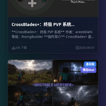
CrossBlades+：终极 PVP 系统
CrossBlades+: Ultimate PVP System
**CrossBlades+：终极 PVP 系统** 作者：areedelahi
等级：RisingBuilder **插件简介** CrossBlades+ 是
一套面向 Minecraft 基岩版世界、服务器和 Realm 的竞
技场决斗系统。玩家可以通过可视化箱子界面挑战好友、
246 下载
2026-08-07
预览套装，并立即参加 1v1 单挑或最多 5v5 的团队决
斗。 相比依赖聊天命令的传统系统，CrossBlades+ 提供
了更直观的操作方式。管理员只需设置竞技场位置，插件
基岩版
就会自动处理排队、匹配、传送、地图重置和战后物品恢
复。 **主要功能** - **可视化箱子菜单：** 通过库存
模组Mod
式界面选择游戏模式和套装，不需要记忆复杂命令。 -
**快捷菜单物品：** 使用命令获得菜单物品，可快速打
开主决斗菜单、挑战菜单和团队菜单。 - **公平排队与
团队模式：** 支持经典 1v1，也支持 2v2、3v3、4v4 和
5v5 团队决斗。人数达到要求后，系统会自动完成匹配并
将玩家传送至竞技场。 - **多竞技场与自动重置：** 每
种套装最多可配置 10 个竞技场，让多场决斗同时进行。