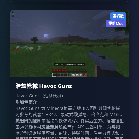
基岩版
模组Mod
浩劫枪械 Havoc Guns
Havoc Guns（浩劫枪械）
附加包简介
Havoc Guns 为 Minecraft 基岩版加入四种以现实枪械
为参考的武器：AK47、泵动式霰弹枪、格洛克和 M16。
附加包包含脚本驱动的换弹流程、真实后坐力、瞄准镜狙
关于附加包
击，以及木材与金属材质细节。
Havoc Guns 通过专用的 Script API 武器引擎，为每把
枪分别设定弹匣容量、射速、换弹时间、后坐力模式和弹