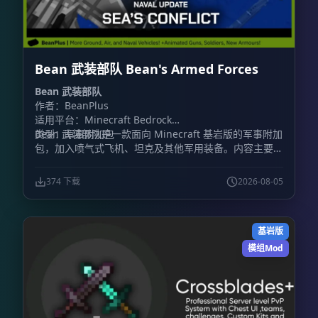
Bean 武装部队 Bean's Armed Forces
Bean 武装部队
作者：BeanPlus
适用平台：Minecraft Bedrock
类型：军事附加包
Bean 武装部队是一款面向 Minecraft 基岩版的军事附加
包，加入喷气式飞机、坦克及其他军用装备。内容主要围
绕载具战斗展开，包含装甲车辆和战斗机，同时加入火
炮、防毒面具、枪械等地面装备。
374 下载
2026-08-05
基岩版
模组Mod