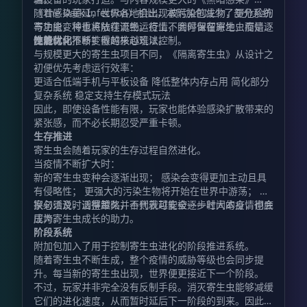
（The Dark Infection）相比，本附加包减少了部分系统
随着感染蔓延，世界各地会出现被污染的生物，更危险的
与功能，将重点放在流畅运行上，同时保留寄生虫疫情逐
寄生虫变种也将陆续诞生。疫情不会停留在原地，而是会
步进化、不断扩散的核心玩法。
随着时间推移变得越来越难以控制。
性能优化
与规模更大的寄生虫项目不同，《隔离寄生虫》从设计之
初便优先考虑运行效率：
更适合低端手机与平板设备 降低整体内存占用 简化部分
复杂系统 稳定支持生存模式玩法
因此，即使设备性能有限，玩家也能体验感染扩散带来的
紧张感，而不必长期忍受严重卡顿。
生存推进
寄生虫会随着玩家的生存过程自然进化。
当疫情不断扩大时：
新的寄生虫变种会逐渐出现； 感染会变得更加主动且具
有侵略性； 更强大的污染生物将开始在世界中游荡； 玩
家必须及时调整策略，否则就可能被逐步壮大的疫情彻底
换句话说，活得越久并不代表越安全——时间本身，也会
压垮。
成为寄生虫成长的助力。
阶段系统
附加包加入了用于控制寄生虫进化的阶段推进系统。
随着寄生虫不断生成，整个疫情的威胁等级也会同步提
升。每当新的寄生虫出现，世界便更接近下一个阶段。
不过，玩家并非完全没有反制手段。消灭寄生虫能够减缓
它们的进化速度，从而暂时延后下一阶段的到来。因此，