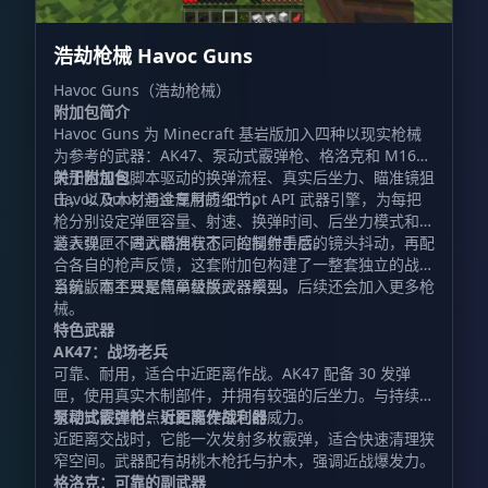
浩劫枪械 Havoc Guns
Havoc Guns（浩劫枪械）
附加包简介
Havoc Guns 为 Minecraft 基岩版加入四种以现实枪械
为参考的武器：AK47、泵动式霰弹枪、格洛克和 M16。
附加包包含脚本驱动的换弹流程、真实后坐力、瞄准镜狙
关于附加包
击，以及木材与金属材质细节。
Havoc Guns 通过专用的 Script API 武器引擎，为每把
枪分别设定弹匣容量、射速、换弹时间、后坐力模式和弹
道表现。不同武器拥有不同的操作手感。
装入弹匣、进入瞄准状态、控制射击后的镜头抖动，再配
合各自的枪声反馈，这套附加包构建了一整套独立的战斗
系统，而不只是简单替换武器模型。
当前版本主要聚焦高级版火器系列，后续还会加入更多枪
械。
特色武器
AK47：战场老兵
可靠、耐用，适合中近距离作战。AK47 配备 30 发弹
匣，使用真实木制部件，并拥有较强的后坐力。与持续扫
射相比，控制点射更能发挥它的威力。
泵动式霰弹枪：近距离作战利器
近距离交战时，它能一次发射多枚霰弹，适合快速清理狭
窄空间。武器配有胡桃木枪托与护木，强调近战爆发力。
格洛克：可靠的副武器