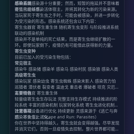
尽早清理感染源十分重要；然而，短暂的拖延并不意味着
感染系统
疫情已经结束。
寄生虫能够感染活体宿主，并将其转化为新的污染来源。
当玩家死于寄生虫之手时，可能会被感染，并进一步转化
为受污染的形态。感染系统还包含以下内容：
寄生虫器官 寄生重生体 随机寄生虫变形 与阶段推进系统
联动的感染机制
感染并不是单纯的死亡结果，而是寄生虫继续扩散的一
环。即使玩家倒下，疫情仍有可能借此获得新的力量。
寄生虫变种
目前已加入的受污染生物包括：
常见宿主
感染牛 感染猪 感染羊 感染马 感染村民 感染狼 感染人类
高级寄生虫
感染玩家 感染幼虫 寄生虫蜘蛛 感染末影人 感染苦力怕
巡猎者 潜伏者 裂变者 温迪戈 重击者 爆破者 坦克 灾厄者
寄生虫器官 寄生重生体
主要特色
轻量级寄生虫生存玩法 完整支持生存模式 持续推进的阶
段系统 丰富的感染机制 玩家转化系统 寄生虫进化机制
针对低端设备进行优化 持续更新 灵感来源于《逃亡与奔
注意事项
跑：寄生虫》（Scape and Run: Parasites）
感染不会停止进化。
你在世界中坚持得越久，寄生虫就会变得越强。尽早发现
并消灭它们，否则一旦疫情失去控制，整片世界都可能被