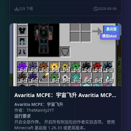
污染吞没。
229 下载
2026-08-06
基岩版
模组Mod
Avaritia MCPE：宇宙飞升 Avaritia MCPE:
Cosmic Ascension
Avaritia MCPE：宇宙飞升
作者：TheMainly2YT
运行要求
开启全部作弊。 开启所有附加包创作者实验选项。 使用
Minecraft 基岩版 1.26.33 或更高版本。