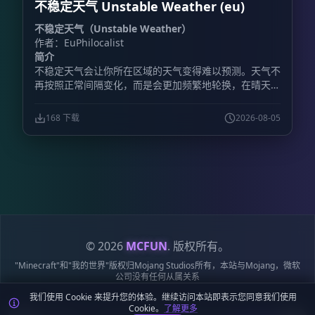
不稳定天气 Unstable Weather (eu)
的物品、经验值和位置，比赛结束后完整恢复。 - **大
厅系统：** 设置主大厅出生点后，玩家完成决斗会自动
不稳定天气（Unstable Weather）
返回大厅。 - **套装编辑：** 可以修改已有套装，也能
作者：EuPhilocalist
按照服务器需求调整装备配置。 - **挑战模式：** 直接
简介
向其他玩家发起决斗邀请。 - **自定义套装：** 最多保
不稳定天气会让你所在区域的天气变得难以预测。天气不
存 100 套自定义套装。 **包含的游戏模式** 插件提供
再按照正常间隔变化，而是会更加频繁地轮换，在晴天、
11 套预配置套装，说明中列出的模式包括： -
降雨、雷暴以及其他天气状况之间快速切换。
**Classic（经典）：** 铁制盔甲搭配钻石剑，考验基础
战斗技巧。 - **Diamond（钻石）：** 全套钻石装备，
168 下载
2026-08-05
进行正面硬碰硬的战斗。 - **Netherite（下界合金）：
** 全套下界合金装备，并提供附魔金苹果。 -
**Archer（弓箭手）：** 使用弓进行远程战斗，装备皮
革盔甲。 - **UHC：** 使用金头和战术装备，重点考验
治疗与战斗策略。 - **Sumo（相扑）：** 只允许通过
击退将对手打下平台，需要准备专用平台竞技场。 -
**Gapple（金苹果）：** 一边使用金苹果恢复，一边承
受对手的持续攻击。 **玩家命令** - `/duel:menu`：打
开游戏模式选择菜单，也可以使用菜单物品。 -
© 2026
MCFUN
. 版权所有。
`/duel:menuitem`：获得交互式决斗菜单物品。 -
"Minecraft"和"我的世界"版权归Mojang Studios所有，本站与Mojang，微软
`/duel:team `：加入团队排队。例如，`/duel:team
公司没有任何从属关系
classic 2` 可加入 2v2 经典模式。 - `/duel:leaveteam`：
我们使用 Cookie 来提升您的体验。继续访问本站即表示您同意我们使用
离开当前团队队列。 - `/duel:leave`：离开当前 1v1 队
隐私政策
服务条款
Cookie 政策
站点地图
鄂ICP备19018284号-6
Cookie。
了解更多
列，或在比赛中认输。 - `/duel:listkits`：查看所有可用
鄂公网安备42018502009170号