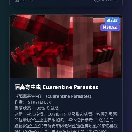
基岩版
模组Mod
隔离寄生虫 Cuarentine Parasites
《隔离寄生虫》（Cuarentine Parasites）
作者：
STRYFEFLEX
当前状态：
Beta 测试版
这是一款以疫情、COVID-19 以及致命病毒扩散感为灵感
的轻量级寄生虫生存附加包，整体设计参考了《逃亡与奔
跑：寄生虫》（Scape and Run: Parasites）的核心体
《隔离寄生虫》专为希望体验寄生虫生存玩法、却使用低
验。
端设备的玩家打造。与内容规模更大的《黑暗感染》