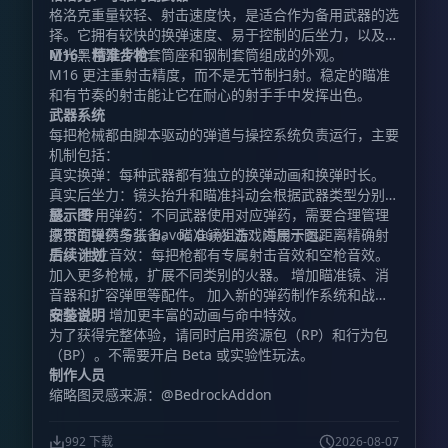
格洛克重量较轻、射击速度快，是适合作为备用武器的选
择。它拥有较快的换弹速度、易于控制的后坐力，以及由
哑光黑色聚合物套筒座和钢制套筒组成的外观。
M16：精准步枪
M16 更注重射击精度，而不是无节制扫射。稳定的瞄准
和有节奏的射击能让它在耐心的射手手中发挥出色。
武器系统
每把枪械都由脚本驱动的弹道与操控系统负责运行，主要
机制包括：
真实换弹：每种武器都有独立的换弹动画和换弹时长。
真实后坐力：镜头抬升和瞄准抖动会根据武器类型分别调
整。 专用弹药：不同武器使用对应弹药，需要合理管理
展示图
携带的弹药与装备。 瞄准镜狙击：适用于远距离精确射
原页面提供多张 Havoc Guns 游戏内展示图。
击。 独立音效：每把枪都有专属射击音效和空枪音效。
后续计划
加入更多枪械，扩展不同类别的火器。 增加瞄准镜、消
音器和扩容弹匣等配件。 加入新的弹药制作系统和战利
品整合。 增加更丰富的动画与命中特效。
安装说明
为了获得完整体验，请同时启用资源包（RP）和行为包
（BP）。不需要开启 Beta 或实验性玩法。
制作人员
缩略图灵感来源：@BedrockAddon
992 下载
2026-08-07