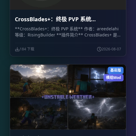
CrossBlades+：终极 PVP 系统
CrossBlades+: Ultimate PVP System
**CrossBlades+：终极 PVP 系统** 作者：areedelahi
等级：RisingBuilder **插件简介** CrossBlades+ 是
一套面向 Minecraft 基岩版世界、服务器和 Realm 的竞
技场决斗系统。玩家可以通过可视化箱子界面挑战好友、
184 下载
2026-08-07
预览套装，并立即参加 1v1 单挑或最多 5v5 的团队决
斗。 相比依赖聊天命令的传统系统，CrossBlades+ 提供
了更直观的操作方式。管理员只需设置竞技场位置，插件
基岩版
就会自动处理排队、匹配、传送、地图重置和战后物品恢
复。 **主要功能** - **可视化箱子菜单：** 通过库存
模组Mod
式界面选择游戏模式和套装，不需要记忆复杂命令。 -
**快捷菜单物品：** 使用命令获得菜单物品，可快速打
开主决斗菜单、挑战菜单和团队菜单。 - **公平排队与
团队模式：** 支持经典 1v1，也支持 2v2、3v3、4v4 和
5v5 团队决斗。人数达到要求后，系统会自动完成匹配并
将玩家传送至竞技场。 - **多竞技场与自动重置：** 每
种套装最多可配置 10 个竞技场，让多场决斗同时进行。
比赛结束后，系统会自动恢复竞技场地形，重置范围上限
为 64×64 格。 - **物品栏保护：** 战斗开始前保存玩家