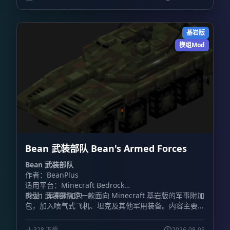
基岩版
模组Mod
Bean 武装部队 Bean's Armed Forces
Bean 武装部队
作者：BeanPlus
适用平台：Minecraft Bedrock
类型：军事附加包
Bean 武装部队是一款面向 Minecraft 基岩版的军事附加
包，加入喷气式飞机、坦克及其他军用装备。内容主要围
绕载具战斗展开，包含装甲车辆和战斗机，同时加入火
炮、防毒面具、枪械等地面装备。
328 下载
2026-08-05