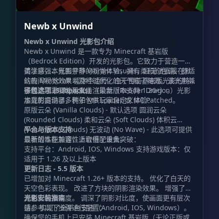
Newb x Unwind
Newb x Unwind 光影包介绍
Newb x Unwind 是一款专为 Minecraft 基岩版
（Bedrock Edition）开发的光影包。它致力于营造一种
美学感强、氛围宁静的视觉体验，拥有柔和的色调、舒适
请注意，本光影并非 Vibrant Visuals，且无法直接在默
的夜间视觉效果以及经过优化的天气粒子特效。该光影兼
认的 Minecraft 程序中运行。由于目前基岩版光影的特
容版本 1.21.21 及以上（最新版本支持 1.26+）。
殊性，您需要使用支持渲染龙（Render Dragon）光影
子包选项 (Subpacks)
加载的启动器，例如 MB Loader 或 MC Patched。
本光影提供了多种子包供玩家自定义体验：
原版云朵 (Vanilla Clouds) - 默认选项 圆润云朵
(Rounded Clouds) 柔和云朵 (Soft Clouds) 体积云
(Volumetric Clouds) 无波动 (No Wave) - 此选项可提供
平台与版本支持
显著的性能加速，适合低配设备。
最新版本在兼容性上取得了重大突破：
支持平台：Android, IOS, Windows 支持游戏版本：仅
适用于 1.26 及以上版本
更新日志 - 5.5 版本
已增加对 Minecraft 1.26+ 版本的支持。 优化了白天的
天空色彩表现。 改进了方块的阴影渲染效果。 增强了光
源色彩的准确度。 调深了阴影对比度，使画面更有层次
光影安装指南
感。 实现了全平台支持（Android, IOS, Windows）。
请参考以下步骤进行配置：
确保您的手机上已安装 Minecraft 基岩版（无论正版或