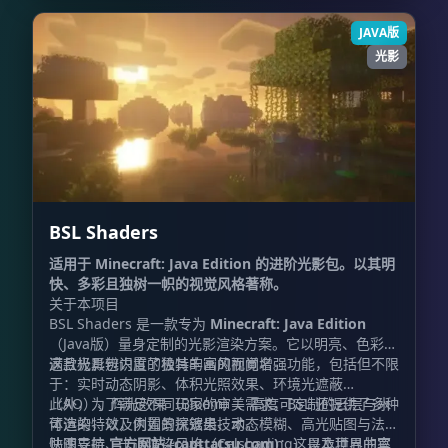
JAVA版
光影
BSL Shaders
适用于 Minecraft: Java Edition 的进阶光影包。以其明
快、多彩且独树一帜的视觉风格著称。
关于本项目
BSL Shaders 是一款专为
Minecraft: Java Edition
（Java版）量身定制的光影渲染方案。它以明亮、色彩饱
满且极具辨识度的独特的画风而闻名。
这款光影包内置了极其丰富的视觉增强功能，包括但不限
于：实时动态阴影、体积光照效果、环境光遮蔽
（AO）、辉光效果（Bloom）、高度可定制的云层与水
此外，为了满足不同玩家的审美需求，BSL 还提供了多种
体渲染，以及内置的抗锯齿技术。
可选的特效，例如景深效果、动态模糊、高光贴图与法线
贴图支持、卡通渲染风格（Celshading）以及世界曲率
快速导航
官方网站 (capttatsu.com)
：这是本项目的官