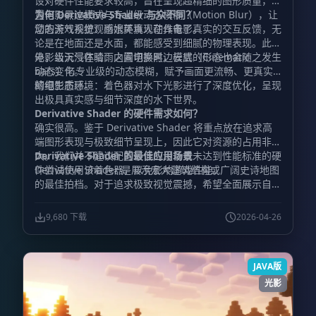
设对硬件性能要求较高，旨在呈现超精细的图形质量，内
置电影黑边模式与专业级动态模糊（Motion Blur），让
为何 Derivative Shader 与众不同？
您的游戏视觉观感媲美真人动作电影。
动态天气系统：雨水环境现在具备了真实的交互反馈，无
论是在地面还是水面，都能感受到细腻的物理表现。此
外，当天气在晴雨之间切换时，云层的形态也会随之发生
电影级沉浸体验：内置电影黑边模式（Cinematic
动态变化。
bars）与专业级的动态模糊，赋予画面更流畅、更真实
的电影质感。
精细生态环境：着色器对水下光影进行了深度优化，呈现
出极具真实感与细节深度的水下世界。
Derivative Shader 的硬件需求如何？
确实很高。鉴于 Derivative Shader 将重点放在追求高
端图形表现与极致细节呈现上，因此它对资源的占用非常
大。我们并不建议配置较低的设备或未达到性能标准的硬
Derivative Shader 的最佳应用场景
件尝试使用该着色器，以免影响游戏性能。
Derivative Shader 是展示宏大建筑结构或广阔史诗地图
的最佳拍档。对于追求极致视觉震撼，希望全面展示自己
宏伟建筑作品与壮丽氛围的玩家来说，它是最理想的选
择。
9,680 下载
2026-04-26
JAVA版
光影