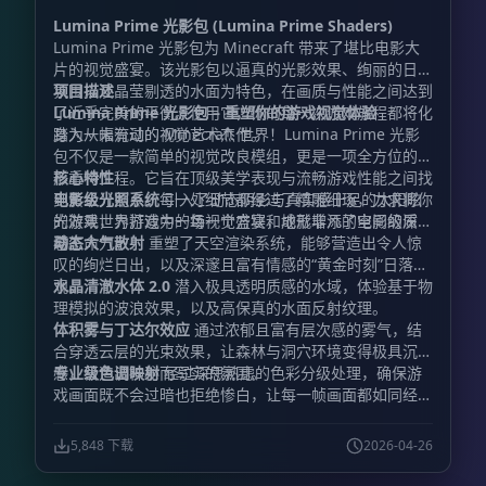
Lumina Prime 光影包 (Lumina Prime Shaders)
Lumina Prime 光影包为 Minecraft 带来了堪比电影大
片的视觉盛宴。该光影包以逼真的光影效果、绚丽的日落
氛围以及晶莹剔透的水面为特色，在画质与性能之间达到
项目描述
了近乎完美的平衡。使用它，你的每一次游戏旅程都将化
Lumina Prime 光影包 – 重塑你的游戏视觉体验
身为一幅流动的视觉艺术杰作。
踏入从未有过的 Minecraft 世界！Lumina Prime 光影
包不仅是一款简单的视觉改良模组，更是一项全方位的图
形重构工程。它旨在顶级美学表现与流畅游戏性能之间找
核心特性
到黄金分割点。每一处细节都经过了精雕细琢，力求将你
电影级光照系统
引入了动态阴影与真实感十足的太阳眩
的游戏世界打造为一场视觉盛宴，成就非凡的电影级质
光效果，为游戏中的每一个方块和地形增添了空间的深度
感。
与生命力。
动态大气散射
重塑了天空渲染系统，能够营造出令人惊
叹的绚烂日出，以及深邃且富有情感的“黄金时刻”日落景
观。
水晶清澈水体 2.0
潜入极具透明质感的水域，体验基于物
理模拟的波浪效果，以及高保真的水面反射纹理。
体积雾与丁达尔效应
通过浓郁且富有层次感的雾气，结
合穿透云层的光束效果，让森林与洞穴环境变得极具沉浸
感，营造出神秘而写实的氛围。
专业级色调映射
经过深思熟虑的色彩分级处理，确保游
戏画面既不会过暗也拒绝惨白，让每一帧画面都如同经过
精心调色的艺术品。
5,848 下载
2026-04-26