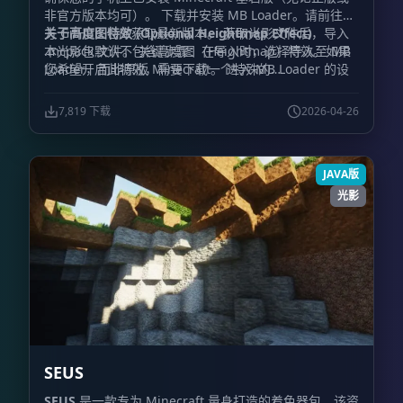
非官方版本均可）。 下载并安装 MB Loader。请前往官
方 GitHub 仓库获取最新版本。 获取光影文件后，导入
关于高度图特效 (Optional Heightmap Effect)
.mcpack 文件。 关键步骤：在导入时，选择导入至 MB
本光影包默认不包含高度图（Heightmap）特效。如果
Loader，而非原版 Minecraft。 进入 MB Loader 的设
您希望开启此特效，需要下载一个特殊的
置界面。 向下滚动并找到设置菜单，关闭所有“自动修复
renderchunk.material.bin 文件，该文件已集成了高度
(Autofix)”开关。 完成设置后，通过 MB Loader 启动游
图功能。获取方式请前往作者的 Discord 频道。
7,819 下载
2026-04-26
戏即可体验光影效果。
JAVA版
光影
SEUS
SEUS
是一款专为 Minecraft 量身打造的着色器包，该资