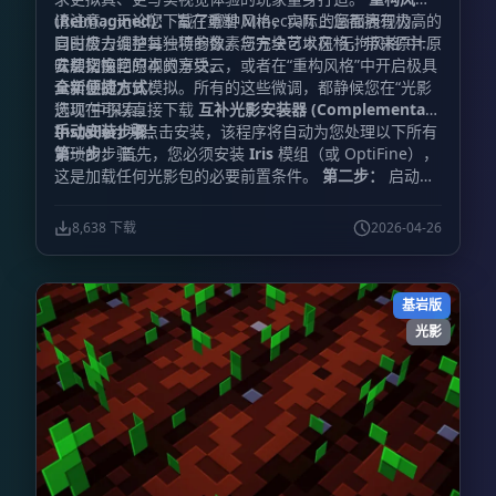
(Reimagined)：
请注意，无论您下载了哪种风格，实际上您都拥有极高的
旨在重塑 Minecraft 的画面表现力，
同时极力维护其独特的像素与方块艺术风格，带来原汁原
自由度去调整每一项参数。您完全可以在“无拘风格”中将
味却又惊艳的视觉享受。
云层切换回原本的方块云，或者在“重构风格”中开启极具
安装指南
真实感的水体模拟。所有的这些微调，都静候您在“光影
全新便捷方式：
选项”中探索。
您现在可以直接下载
互补光影安装器 (Complementary
Installer)
手动安装步骤：
并点击安装，该程序将自动为您处理以下所有
繁琐的步骤。
第一步：
首先，您必须安装
Iris
模组（或 OptiFine），
这是加载任何光影包的必要前置条件。
第二步：
启动游
戏，进入“视频设置”，找到并点击“光影包”或“光影”菜
单。
第三步：
点击菜单中的“光影包文件夹”按钮，系统
8,638 下载
2026-04-26
将自动打开对应的文件夹窗口。
第四步：
下载互补光影
文件，并将该文件直接放入刚才打开的文件夹中。（
重要
提示：
请勿解压该压缩文件，直接放入即可）。
第五
基岩版
步：
返回游戏窗口，在光影包列表中选中
“Complementary”即可启用。（如果列表中未显示，请
光影
尝试刷新菜单）。