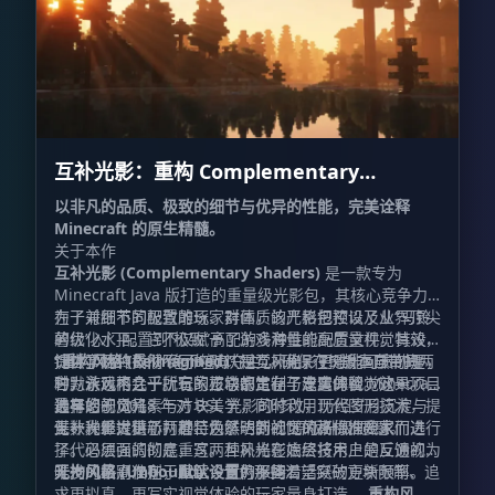
互补光影：重构 Complementary
Shaders - Reimagined
以非凡的品质、极致的细节与优异的性能，完美诠释
Minecraft 的原生精髓。
关于本作
互补光影 (Complementary Shaders)
是一款专为
Minecraft Java 版打造的重量级光影包，其核心竞争力
在于对细节的极致雕琢、对画质的严格把控以及业界顶尖
为了兼顾不同配置的玩家群体，该光影包预设了从“马铃
的优化水平。它不仅赋予了游戏海量的高质量视觉特效，
薯级”入门配置到“极致”高配的多种性能配置文件。其设
提供了两种截然不同的默认视觉风格，更难能可贵的是，
计哲学始终贯彻“绝不喧宾夺主”，确保在提升画质的同
“重构风格 (Reimagined)”
是互补光影 r5 版本自带的两
它为游戏内几乎所有的方块都定制了专属的视觉效果。
时，永远不会干扰玩家正常的生存与建造体验。这一项目
种默认风格之一。它的核心宗旨在于忠实保留 Minecraft
最早始于 2018 年对 BSL 光影的修改，历经岁月沉淀与
独有的视觉元素与方块美学，同时利用现代图形技术，提
选择您的风格
无数次重大更新，甚至为了达到社区的高标准要求而进行
供一种经过精心打磨、焕然一新的“原版升级”质感。
互补光影提供了两种特色鲜明的视觉风格供探险家们选
了代码层面的彻底重写。互补光影始终将用户的反馈视为
择。必须强调的是，这两种风格在底层技术上是互通的，
开发的最高准则，直至今日仍保持着活跃的更新频率。
唯一的区别仅在于
无拘风格 (Unbound)：
默认设置
专为那些渴望突破方块限制、追
的不同：
求更拟真、更写实视觉体验的玩家量身打造。
重构风格