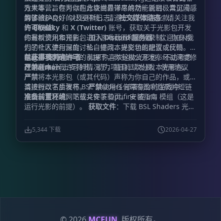
效果等，旨在为你的方块世界带来焕然一新且极具沉浸感
方大本营。你可以在此查阅最详尽的功能说明、常见问题
的体验。
解答（FAQs）以及更新日志。
为了维护良好的社区环境，请遵守以下使用条款：
社交媒体动态
：请关注我
的
许可权益：
Bluesky
和
X (Twitter)
账号，获取关于光影包开发
的最新资讯和预告。
你有权使用本光影包进行游戏截图和视频录制。 你有权
加入 Discord 服务器
：欢迎加入我
们的社区进行深度讨论、提问、提交功能建议或反馈
为了个人使用目的，私自修改本光影包的配置或代码。
Bug。
在
禁止事项：
获得我明确许可
支持创作者
的前提下，你有权公开发布经过深度修
：如果你喜欢这款光影包，不妨考虑
在
改的版本。
严禁
Patreon
在未经我许可的情况下，擅自二次分发本光影包。
上支持我，助力项目持续发展。 使用协议
严禁
将本光影包（或其代码）声称为你自己的作品，或对
其进行改名后发布。
请按照以下步骤将 BSL Shaders 部署到你的游戏中：
严禁
使用任何带有盈利性质的短链
准备前置环境
：下载并安装 Optifine 或 Iris 模组（这是
接跳转至我的网站或文件下载页。 安装指南
运行光影的前提）。
获取文件
：下载 BSL Shaders 光影
包文件。
置入文件
：将下载好的压缩包直接放入
文件夹中（无需解压）。
.minecraft\shaderpacks
5,344 下载
2026-04-27
启动游戏
：运行 Minecraft 启动器并进入游戏。
启用光
影
：依次打开“选项 (Options)” -> “视频设置 (Video
Settings)” -> “光影 (Shaders)”。
最终激活
：在列表中选
择
BSL Shaders
，享受你的全新视界。
© 2026
MCFUN
. 版权所有。