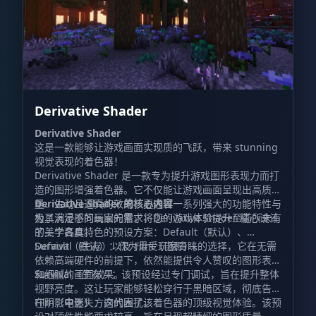
Derivative Shader
Derivative Shader
这是一款能够让游戏画面实现质的飞跃，带来 stunning
视觉表现的着色器！
Derivative Shader 是一款专为提升游戏图形表现力而打
造的图形增强着色器。它不仅能让游戏画面呈现出高质
量、生动且逼真的效果，更通过一系列强大的功能特性与
Derivative Shader 的核心内容
极具沉浸感的画面元素，将您的游戏体验提升至前所未有
为了满足不同玩家的需求，Derivative Shader 精心设计
的美学高度。
了三个各具特色的预设方案：Default（默认）、
Survival（生存）以及 Film（电影）。
Default（默认）：作为最受玩家青睐的选择，它在无需
依赖高端硬件的前提下，依然能提供令人赞叹的图形表现
和细腻的画面效果。
Survival（生存）：该预设经过专门调试，旨在提升整体
视野亮度。这让玩家能够轻松穿行于黑暗区域，彻底告别
在阴影中迷失方向的困扰。
Film（电影）：这代表了该着色器的顶级视觉体验。该预