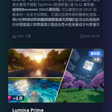
源主要用于搭配 OptiFine (高清修复) 或 GLSL 着色器模
组使用。
SEUS Renewed (SEUS重制版)
可以被视为对 SEUS 旧
版本的一次全方位焕新。它通过运用传统的栅格化渲染技
术，在确保帧率表现合理的情况下，为你呈现出极具品质
SEUS PTGI (SEUS路径追踪全局光照版)
是 SEUS 系列中
的视觉观感。尽管目前市面上存在一些尚未公开的开发性
的一项前沿实验性版本。其核心亮点在于集成了一套完全
测试版本，但开发者近期的主要工作重心已转移至 SEUS
由开发者自主编写的软件端光线追踪实现方案，最重要的
PTGI 的迭代升级上。
是，运行它
并不强制要求
玩家必须拥有 RTX 系列显卡。
7,802 下载
2026-05-06
项目名称中的 “PTGI” 全称为 “Path Traced Global
Illumination (路径追踪全局光照)”，这不仅是该项目的
招牌特性，同时还涵盖了基于路径追踪的反射效果。
基岩版
光影
Lumina Prime