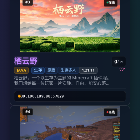
#3
在线
关于“虚假宣传”的一切监督与检验。
纯净生存服 —— 永久存档，一起感受原版的纯粹
魅力
轻量化纯净体验
：只保留
/tpa、/home、/rtp 等最基础的指令，拒绝花哨，
回归最本真的生存与探索。
不设限的原版特性
：
不限红石，不改机制，没有圈地，还原一个自由、
纯粹的原版世界。
永不删档
：你在这里建造的每
一座建筑、铺设的每一条道路、挖下的每一个矿
洞，都会被永久保留。我们不删档，不因为版本更
新而重置世界。你投入的时间，会一直在这里，不
会归零。
紧跟版本
：在保障稳定的前提下紧跟最
栖云野
0
/ ∞
新版本，第一时间享受新玩法。 综合生存服 ——
为冒险加点“科技与狠活” 如果原版玩法已无法满
1
JAVA
生存
原版
生存多人
1.21.11
足，欢迎步入综合生存的世界：
栖云野，一个以生存为主题的 Minecraft 插件服。
元素融合
：RPG 生存 × 技能系统 × 粘液科技 × 更
我们想给每一位玩家一片安静、自由、能安心落脚
多地形，开启充满可能性的冒险。
领地系统
：为
的世界。 全新服务器！欢迎各路大神来开荒！
你的每一个创意与建筑保驾护航。
死亡不掉落
：
Java 版 1.21.11，离线模式插件服，无白名单，下
尽情探索，不再畏手畏脚。 玩法对比 对比项 纯净
39.106.189.88:57829
载对应版本客户端即可直接进入 包含实用插件，拥
生存 综合生存 服务器版本 26.2 1.21.7/8 死亡不
有领地、经济系统 交流群：1021999479 服务器地
掉落 主世界关闭，下界与末地开启 全维度开启 核
址 107.172.83.38:47313 首次进服输入 /register
心玩法 原版生存 经济、RPG、粘液科技、更多附
#4
离线
密码 重复密码 完成注册 之后每次进服输入 /login
魔 原版特性 全部保留，关闭了苦力怕爆炸破坏、
密码 登录即可 请务必牢记自己设置的密码；如果
耕地破坏 关闭部分原版特性如无头活塞、刷沙机
忘记，到群里联系管理找回。
等（为玩法让路） 更新策略 紧跟服务端版本 在插
件兼容、玩法不丢失的前提下更新 贴心细节 服务
器调整跳过夜晚比例为
50%
——只要半数在线玩