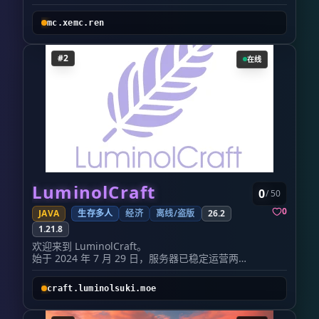
------ 可可西里主打纯生存玩法，百种地貌让
mc.xemc.ren
生存更加有趣，不喜欢花哨的玩法，但纯生
存也有瓶颈枯燥的阶段，所以通过材质加入
#2
更多道具和武器让服务器能长期发展更新活
在线
动，特别活动上新特别活动道具或装备，保
持原版生存玩法，做一个尽可能公平且有趣
的生存服务器。在cko.cc，希望都能获得美好
的‘我的世界’游戏体验。 --------------------------
----------------------------------- Q
群:181598999 ww.cko.cc 养老生存服欢迎您
的加入
LuminolCraft
0
/ 50
0
JAVA
生存多人
经济
离线/盗版
26.2
1.21.8
欢迎来到 LuminolCraft。
始于 2024 年 7 月 29 日，服务器已稳定运营两
年。
我们不卖权限、不设氪金入口，并承诺：在这里，
craft.luminolsuki.moe
你的每一份努力都只属于你自己。
关于公益的郑重承诺 本服务器全公益运营，不设
立任何有偿捐赠入口，无虚假宣传。我们愿意接受