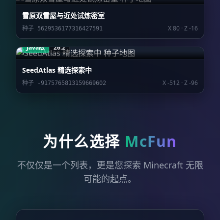
雪原双雪屋与近处试炼密室
X 80 · Z -16
种子 5629536177316427591
Java版
26.2
SeedAtlas 精选探索中
X -512 · Z -96
种子 -9175765813159669602
为什么选择
McFun
不仅仅是一个列表，更是您探索 Minecraft 无限
可能的起点。