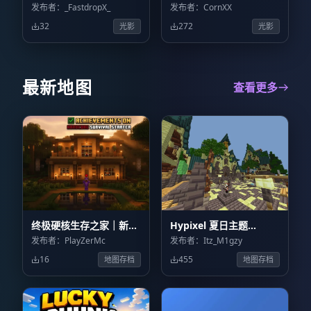
Visual +
发布者：_FastdropX_
发布者：CornXX
32
272
光影
光影
最新地图
查看更多
终极硬核生存之家｜新手
Hypixel 夏日主题
豪宅 Ultimate
Summer Theme
发布者：PlayZerMc
发布者：Itz_M1gzy
Hardcore Survival
Hypixel
16
455
地图存档
地图存档
House | Starter
Mansion