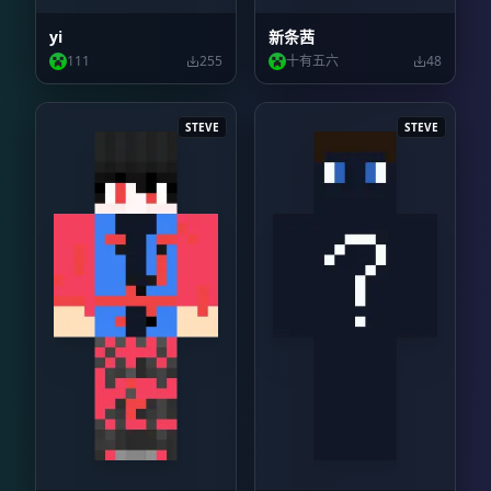
yi
新条茜
111
255
十有五六
48
STEVE
STEVE