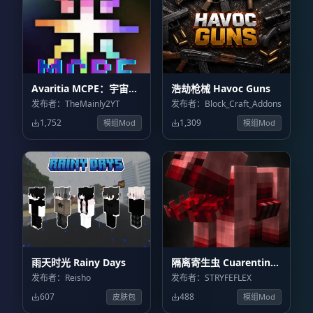
Avaritia MCPE：宇宙飞
浩劫枪械 Havoc Guns
升 Avaritia MCPE:
发布者：TheMainly2YT
发布者：Block_Craft_Addons
Cosmic Ascension
1,752
1,309
模组Mod
模组Mod
雨天时光 Rainy Days
隔离寄生虫 Cuarentine
Parasites
发布者：Reisho
发布者：STRYFEFLEX
607
488
皮肤包
模组Mod