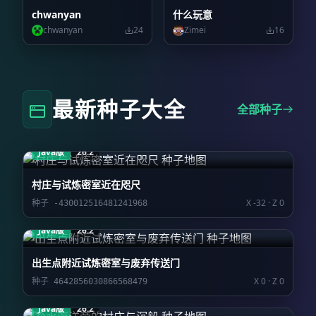
chwanyan
什么玩意
chwanyan
24
Zimei
16
最新种子大全
全部种子
Java版
26.2
村庄与试炼密室近在咫尺
X -32 · Z 0
种子 -430012516481241968
Java版
26.2
出生点附近试炼密室与废弃传送门
X 0 · Z 0
种子 4642856030866568479
Java版
26.2