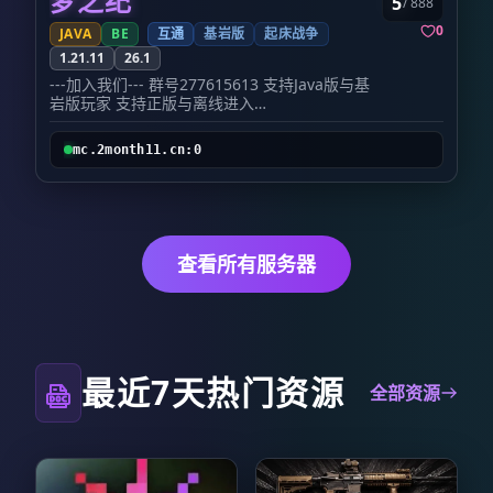
梦之纪
5
/ 888
0
JAVA
BE
互通
基岩版
起床战争
1.21.11
26.1
---加入我们--- 群号277615613 支持Java版与基
岩版玩家 支持正版与离线进入
---空岛服务器--- 1.21.11高版本RPG空岛玩法 多
人合作丨每个岛屿都是独立的世界 独创副本，收
mc.2month11.cn:0
集养成、免费宠物、免费时装、 技能、锻造、节
日活动、交易所等功能 有小游戏玩法 包含起床战
争 有无限火力模式 多种功能道具 包含回春床 有
假人：能自动攻击，自动挖矿，巡路，巡逻等 支
持投影打印机，生存创世神等辅助功能 所有武器
防具可通过副本获得 每日在线能领取飞行、金
查看所有服务器
币、点券等 服务器自带自动攻击功能
---原版生存服务器--- 26.1.2原版生存服务器 为保
证原汁原味的生电玩法 仅添加少量的插件，登
录、经济、领地等
最近7天热门资源
全部资源