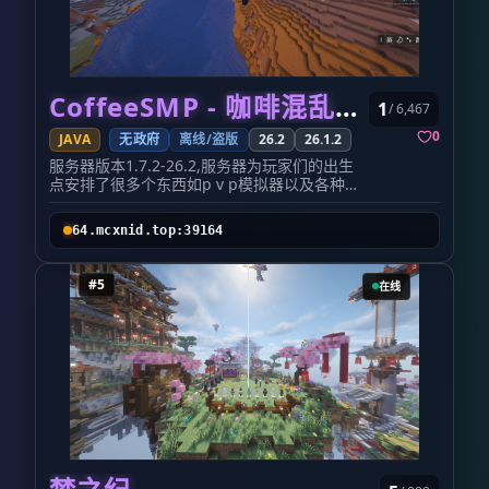
家上床睡觉，夜晚就会跳过，再也不用熬夜等天亮
了。
加入我们
服务器地址：
craft.luminolsuki.moe
受家庭宽带 QoS 策略影响，高峰时段网络容易出
现丢包，导致延迟升高。如遇卡顿，欢迎加入我们
CoffeeSMP - 咖啡混乱SMP
的 QQ 群，获取更流畅的备用地址。
1
/ 6,467
官网：
https://craft.luminolsuki.moe/
0
JAVA
无政府
离线/盗版
26.2
26.1.2
欢迎来 LuminolCraft，和我们一起写下属于这个
世界的下一个故事。
服务器版本1.7.2-26.2,服务器为玩家们的出生
点安排了很多个东西如p v p模拟器以及各种刷
怪需求还有新手小屋，服务器ip地址
64.mcxnid.top:39164， qq群1013829986,尽
64.mcxnid.top:39164
量推荐1.26.1.2版本
#5
在线