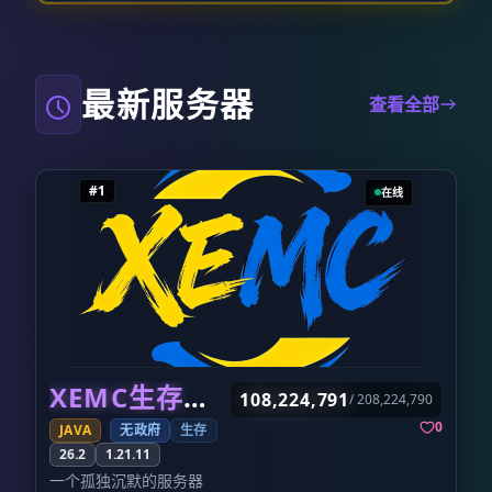
MOD丨
全新增设任务板块，丰富游戏成长路线。
━━━━━━━━━━━━━━━━━━━━━━━━━━━━
【粘液空岛｜科技空岛服】 核心版本 21.11 解
1.12-1.21服直连地址：cko.cc
锁全套粘液科技内容，成熟完整科技体系，专
QQ交流群：181598999
属开局空岛地图，从零搭建自动化流水线、打
最新服务器
━━━━━━━━━━━━━━━━━━━━━━━━━━━━
查看全部
造专属空岛产业，面向喜爱科技钻研、长线空
不删档.不换周目.不跑路.不肝不氪.养老生存
岛养成的玩家。
的归属
【无主之地｜自由混战服】 核心版本 26.2 无
服务器运行三年以来仅有飞行/会员v50永
领地、无玩家保护，允许拆家、掠夺、自由
#1
在线
久，没有花里胡哨的氪金内容
PVP，极致乱斗，适合喜欢高强度对抗、整活
机器i9-13900ks游玩稳定流畅
的玩家。禁止一切作弊行为否则永久封禁IP。
全新钓鱼大赛
建议最佳客户端版本为26.2，支持IP直连
像素绘画
服务器持续更新迭代、定期优化调整，用心打
可视化旗帜
造优质方块社区。
更多附魔
诚邀各路玩家入驻开荒，组队联机、休闲养
趣味答题
老、硬核红石、自由混战均可体验，欢迎进群
地皮世界
反馈建议、交流玩法，一同打造舒适稳定的游
XEMC生存服务器
百种地貌
戏世界！
108,224,791
/ 208,224,790
全新成就
0
JAVA
无政府
生存
完整商业
26.2
1.21.11
建筑师狂欢
一个孤独沉默的服务器
-------------------------------------------------------