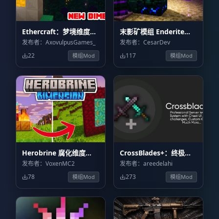
Ethercraft：梦境维度
末影矿模组 Enderite
Ethercraft: Dream
Mod
发布者：AxovulpusGames_
发布者：CesarDev
Dimension
22
117
模组Mod
模组Mod
Herobrine 腐化维度
CrossBlades+：终极
Herobrine Dimension
PVP 系统 CrossBlades+:
发布者：VoxenMC2
发布者：areedelahi
Ultimate PVP System
78
273
模组Mod
模组Mod