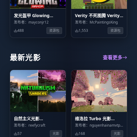
发光盔甲 Glowing
Verity 不死图腾 Verity
Armor
Totem
发布者：mayconjr12
发布者：McPaintingsKing
488
1,553
资源包
资源包
最新光影
查看更多
自然主义光影
维洛拉 Turbo 光影
Naturalism Shaders
Velora shader turbo
发布者：reefycraft
发布者：nguyenhainamvtpt74
57
168
光影
光影