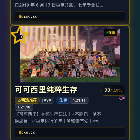
自
2019 年 6 月 17 日
稳定开服，七年专业长期
运营，绝不跑路、不随意魔改，社区氛围干净
oimc.cc
纯粹，主打安稳长线游玩体验！
本周目全面升级群组架构，多分区同步开放，
适配休闲养老、建筑创作、红石生电、PVP 混
在线
10
战等各类玩法，各类玩家都能找到适配自己的
游玩板块。
全服内置
90 + 特色生物群系
，地貌景观丰富多
变，风景探索、居家建造、大型红石工程均有
绝佳环境，是长期定居开荒的优质服务器。
全服分区玩法介绍 【生存一区｜自定义群系探
索服】 核心版本 21.11 搭载定制数据包，海量
原创特色地形与多元群系，原生态开放式生
可可西里纯粹生存
22
/ 2,018
存，地图随机度高、探索感拉满，适合偏爱开
0
精选推荐
JAVA
生存
1.21.11
荒探险、自由散人游玩的玩家。
1.21.10
【生存二区｜满血生电优化服】 核心版本 26.2
【可可西里】🍀纯生存玩法丨⭐不删档丨🔰不
底层深度性能优化，实现低延迟流畅运行，完
换周目丨✅稳定运行多年丨💖和谐有爱丨🐟
整支持满血红石生电；搭载领地保护系统与趣
全新钓鱼玩法丨📚更多附魔丨🌋建筑党狂欢
味 PVP 机制，红石工程建造、玩家竞技对战、
cko.cc
丨💎趣味答题丨🌍多种地图可选丨🍭无需
休闲生存玩法三者兼顾，多元玩法融为一体，