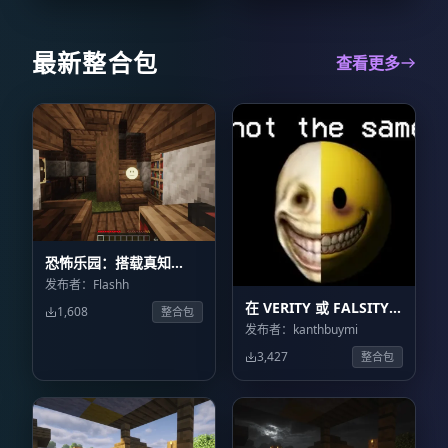
最新整合包
查看更多
恐怖乐园：搭载真知
Horrorland with Verity
发布者：Flashh
– Horror
在 VERITY 或 FALSITY
1,608
整合包
中求生 Survive from
发布者：kanthbuymi
VERITY or FALSITY
3,427
整合包