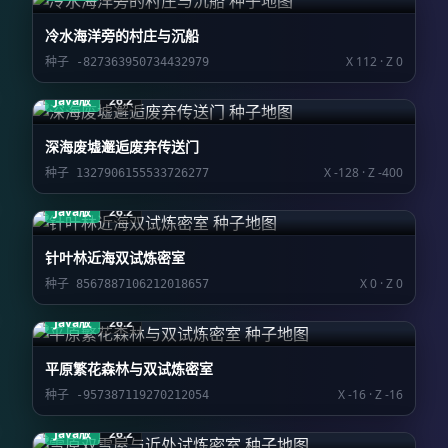
冷水海洋旁的村庄与沉船
X 112 · Z 0
种子 -827363950734432979
Java版
26.2
深海废墟邂逅废弃传送门
X -128 · Z -400
种子 1327906155533726277
Java版
26.2
针叶林近海双试炼密室
X 0 · Z 0
种子 8567887106212018657
Java版
26.2
平原繁花森林与双试炼密室
X -16 · Z -16
种子 -957387119270212054
Java版
26.2