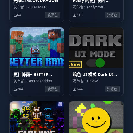
光耀龙 GLOWDRAGON
Reefy 的更佳树叶
Reefy’s Better Leaves
发布者：xBL4CKSITO
发布者：reefycraft
64
313
资源包
资源包
更佳降雨+ BETTER
暗色 UI 模式 Dark UI
RAIN+
Mode
发布者：BedrockAddon
发布者：DevAV
264
144
资源包
资源包