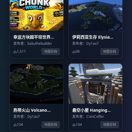
幸运方块超平坦世界
伊莉西亚生存 Elysia
Lucky Block Super Flat
Survival
发布者：bakuthebuilder
发布者：Dy1ax7
World
1,511
96
地图存档
地图存档
热带火山 Volcano
悬空小屋 Hanging
Tropical
House
发布者：Dy1ax7
发布者：CoinCoffer
104
104
地图存档
地图存档