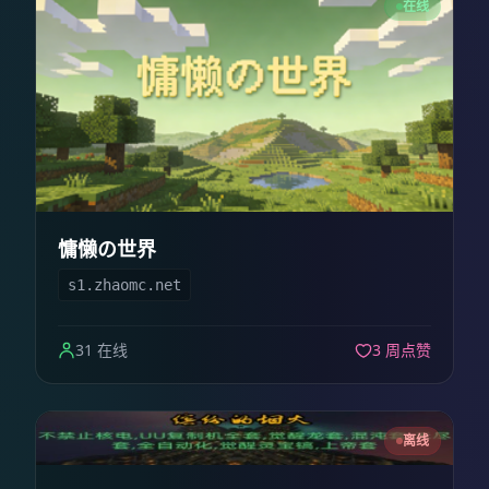
在线
慵懒の世界
s1.zhaomc.net
31 在线
3 周点赞
离线