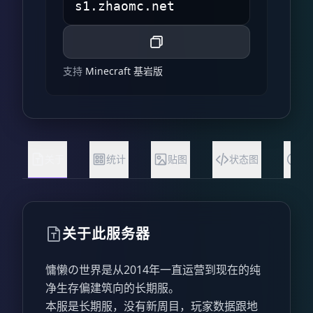
支持
Minecraft 基岩版
关于
统计
贴图
状态图
常
关于此服务器
慵懒の世界是从2014年一直运营到现在的纯
净生存偏建筑向的长期服。
本服是长期服，没有新周目，玩家数据跟地