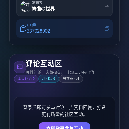
发布者
慵懒の世界
QQ群
337028002
评论互动区
理性讨论，友好交流，让观点更有价值
本页评论
0
总回复
0
当前页
1
/
1
登录后即可参与讨论、点赞和回复，打造
更有质量的社区互动。
立即登录参与互动