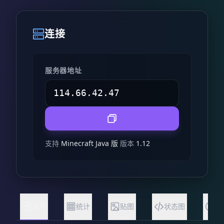
连接
服务器地址
支持
Minecraft Java 版
版本
1.12
关于
统计
贴图
状态图
常