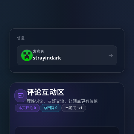
信息
发布者
strayindark
评论互动区
理性讨论，友好交流，让观点更有价值
本页评论
0
总回复
0
当前页
1
/
1