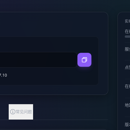
实
在
服
点
7.10
在线
地
常见问题
版