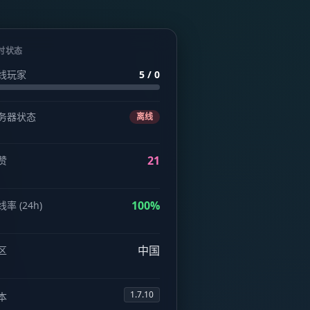
时状态
线玩家
5 / 0
务器状态
离线
21
赞
100%
率 (24h)
中国
区
1.7.10
本