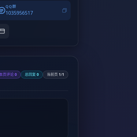
QQ群
1035956517
本页评论
0
总回复
0
当前页
1
/
1