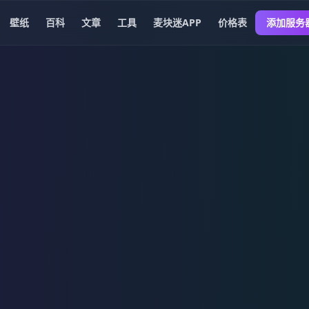
壁纸
百科
文章
工具
麦块迷APP
价格表
添加服务