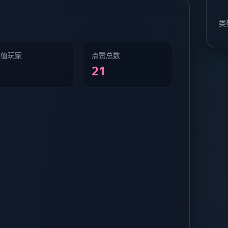
类
峰值玩家
点赞总数
5
21