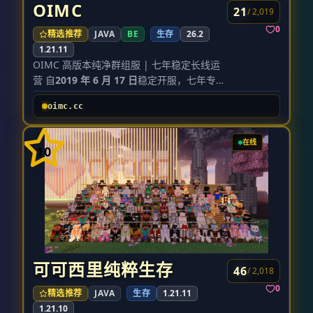
Minecraft 体验，无破坏平衡的魔改内容 领
OIMC
21
/ 2,019
地保护 完善的领地系统，轻松圈地，守护你
0
精选推荐
JAVA
BE
生存
26.2
和伙伴的劳动成果 PVP 管理 自由开关 PVP 状
1.21.11
态，想安心建造就关闭，想对战就开启，全
OIMC 高版本纯净群组服 | 七年稳定长线运
凭自愿 全新地形 自定义地形生成算法，探索
营 自
2019 年 6 月 17 日
稳定开服，七年专业
前所未见的壮丽山脉、峡谷与群岛 全年龄段
长期运营，绝不跑路、不随意魔改，社区氛
和谐有爱的社区氛围，没有戾气，适合所有
oimc.cc
围干净纯粹，主打安稳长线游玩体验！
玩家养老、休闲与社交 稳定低延迟 国内网络
本周目全面升级群组架构，多分区同步开
流畅不卡顿，7×24 小时稳定在线 游玩须知
放，适配休闲养老、建筑创作、红石生电、
服务器版本为
Java 版
，支持正版与离线模式
在线
10
PVP 混战等各类玩法，各类玩家都能找到适
登录。
严禁
使用作弊客户端、外挂或利用漏
配自己的游玩板块。
洞刷取物品，违者永久封禁。 请尊重他人建
全服内置
90 + 特色生物群系
，地貌景观丰富
筑与领地，恶意破坏将被回档并封禁。
本服
多变，风景探索、居家建造、大型红石工程
没有任何氪金入口
，所有内容均可免费体
均有绝佳环境，是长期定居开荒的优质服务
验，公平竞技。 遇到问题请联系管理团队或
器。
加入 QQ 群反馈，通常会尽快处理。 注册流
全服分区玩法介绍 【生存一区｜自定义群系
程
加入服务器
探索服】 核心版本 21.11 搭载定制数据包，
可可西里纯粹生存
在多人游戏内填入服务器地址 笨蛋土豆.com
46
/ 2,018
海量原创特色地形与多元群系，原生态开放
或 bakapotato.com，点击加入。
执行注册
0
精选推荐
JAVA
生存
1.21.11
式生存，地图随机度高、探索感拉满，适合
指令
1.21.10
偏爱开荒探险、自由散人游玩的玩家。
进入服务器后，在聊天框输入 /reg 你的