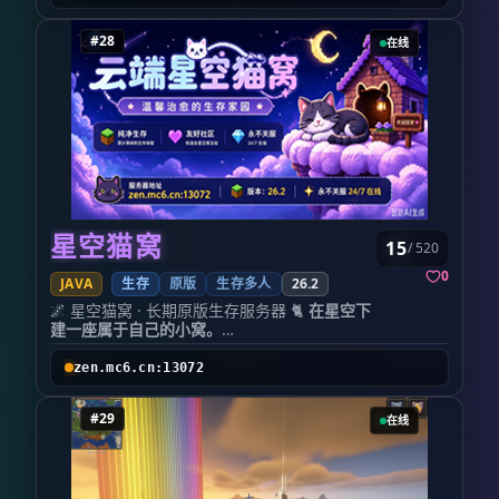
游戏环境公平和谐. 同时拥有 大量的黑名单样本
⚙️ 便民极简体系｜全阶段适配，轻松游玩无负担
────────────────────────────────────────
和反作弊机制 , 能够从根源杜绝影响游戏体验的
兼顾萌新友好与老玩家高效体验，剔除繁杂冗余
#28
在线
情况.天际服一个致力于打造温馨友善
操作，搭建全套便民游玩体系。
Minecraft 公益社区, 采用 正版验证+公益免费
整合主城传送、家园返程、随机传送、跨区穿梭
的模式, 确保游戏环境公平和谐. 同时拥有 大量
等核心功能，日常跑图、资源收集、跨区发育全
的黑名单样本和反作弊机制 , 能够从根源杜绝影
程顺畅高效。专属主菜单聚合全部指令、福利、
响游戏体验的情况.
玩法入口，萌新无需死记指令、不用反复询问摸
服务器从 1周目UtbCraft 开始于 2013年5月9
索，快速上手融入；老玩家一键打理日常、高效
日 ,经历 1.4.6 到 1.21.11 多个版本, 现在正处
规划发育，省时省心。
15 周目. 14周目当前使用 26.2 版本服务端, 版
配套完整的市场交易、物品展示、时长福利、日
本会跟随 Mojang 官方最新版本进行更新, 保证
常奖励机制，资源自由流通，日常积累有据可
玩家能够最快体验到最新版本内容, 玩家可以使
依，搭建闭环式长线生存生态，游玩轻松不肝。
用 26.2 版本登入服务器.
💎 长线成长体系｜告别后期枯燥，全程有追求 单
星空猫窝
15
/ 520
天际服在这里祝各位玩家玩的开心，你们的支
纯的生存开荒只是起点，破晓独创多层级长线养
持与游玩是管理组运营服务器的动力 新周目即
成体系，彻底解决原版生存后期无聊、无事可
0
JAVA
生存
原版
生存多人
26.2
将始于2026/07/24,部分功能尚在制作中
做、机械重复的痛点，让每一个阶段都有全新目
🌌 星空猫窝 · 长期原版生存服务器 🐈
在星空下
标与游玩乐趣。
建一座属于自己的小窝。
🎁 全域掉宝｜每次上线皆有正向收益 打破传统开
一个不会轻易消失的 Minecraft 世界。
荒毕业即摆烂的僵局，搭建全覆盖全域掉宝机
✨ 关于星空猫窝 欢迎来到
星空猫窝
！
制。挖矿采集、打怪探险、休闲钓鱼、日常活
zen.mc6.cn:13072
这里是一座以
长期生存、轻松社交、共同建设
动，所有游玩行为都能累计收益，稳定掉落专属
为核心的 Minecraft 服务器。
生存资源、养成材料、稀有道具。
#29
在线
我们相信：
没有无效发育、没有白费时间，每一次上线都有
Minecraft 最珍贵的不是快速通关，而是在一
新收获、新期待，让普通生存也能持续积累、稳
个世界里留下属于自己的故事。
步进阶。
一间小木屋。
💠 宝石养成｜中后期精细化深度强化 专为中后期