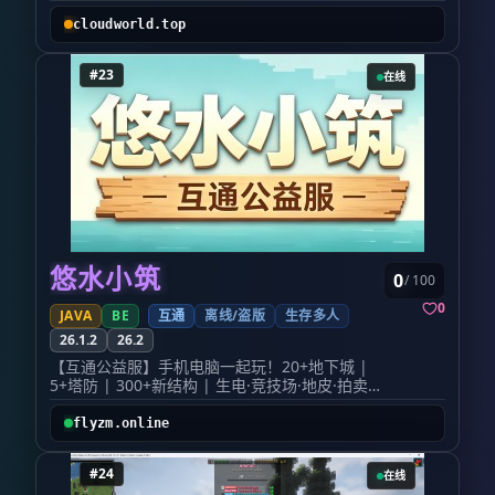
────────────────────────────────────────
🌟 服务器信息
cloudworld.top
┌───────────────┬────────────────────┐
┌───────────────┬──────────────────────┐
#23
在线
┌───────────────┬───────────────────────
│ 项目 │ 内容 │
├───────────────┼───────────────────────
│ 🏷️ 服务器名称 │ 云世界 Cloud World │
├───────────────┼──────────────────────┤
├───────────────┼───────────────────────
│ 🌐 服务器 IP │ cloudworld.top │
├───────────────┼───────────────────────
│ 🎮 游戏版本 │ Java 1.21.11 (基岩版互通) │
├───────────────┼───────────────────────
│ 🏆 服务器类型 │ 原版趣味生存 · 公益服 │
悠水小筑
0
/ 100
└───────────────┴───────────────────────
────────────────────────────────────────
0
JAVA
BE
互通
离线/盗版
生存多人
✨ 特色玩法
26.1.2
26.2
🎣 星露谷钓鱼 —— 告别枯燥钓鱼!多种鱼类、
等级系统、钓鱼大赛,体验星露谷式的休闲渔趣
【互通公益服】手机电脑一起玩！20+地下城 |
🌾 星露谷种植 —— 四季作物、自动灌溉、品质
5+塔防 | 300+新结构 | 生电·竞技场·地皮·拍卖行
系统,种田养老党狂喜,做一个快乐的农场主!
长期服招人！
⚔️ 更多附魔 —— 突破原版附魔限制,近百种全
模式：纯净生存+丰富玩法拓展 | 性质：纯公
flyzm.online
新附魔,让你的装备独一无二
益，离线可进
💎 附魔剥离 —— 附魔错了?不怕!支持附魔剥离
🎮 多端互通：手机（基岩版）和电脑（Java版）
回收,资源零浪费,自由搭配你的专属神装
#24
在线
无缝同服，随时随地开黑！ ⚔️ 冒险挑战：20+地
🛠️ 原版核心,趣味加持 —— 保留 MC 最纯粹的