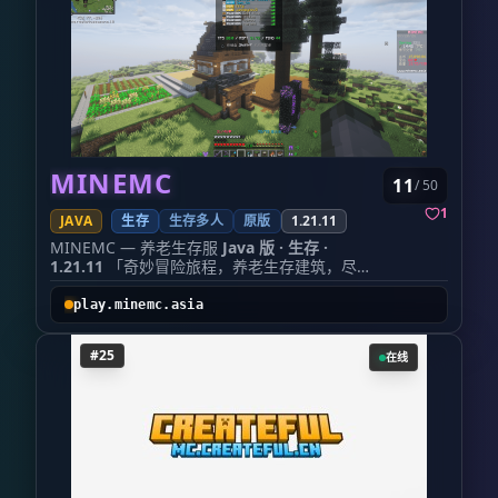
下城副本、5+塔防地图，组队刷怪守家不无聊 🏗️
🛠️ 原版核心,趣味加持 —— 保留 MC 最纯粹的
全新世界：300+新增建筑结构，探索欲拉满，跑
生存体验,轻 🛠️ 原版核心,趣味加持 —— 保留
图不再千篇一律 🔧 生电友好：红石、机器随意
MC 最纯粹的生存体验,轻量插件优化,不魔改、
造，不卡服、不限制 🏠 独立地皮：每人一块专
不花哨 ⠸ Working...
属领地，不用担心家被拆 💰 经济系统：商店+拍
🏠 圈地保护 —— 安心建房,防熊防破坏,你的每
卖行，赚钱交易，自由市场 ⚡ 竞技场 & 公会：
一块砖都值得被守护
PVP约架、组队建公会，想肝想养老都行
👥 活跃社区 —— 友爱互助,拒绝死服,每天都有
✅ 离线模式开启，正版/离线玩家都能进 ✅ 长期
小伙伴在线等你一起玩
开服，持续更新内容，不跑路 ✅ 群内活跃，白天
────────────────────────────────────────
有人肝，晚上有人聊
MINEMC
11
/ 50
🎯 适合这样的你
缺的就是你这种长期玩家！群聊：122595492
✔️ 喜欢原版生存,又想有点新鲜感的玩家 ✔️ 休
1
JAVA
生存
生存多人
原版
1.21.11
闲养老党 / 种田钓鱼爱好者 ✔️ 想找一个长期稳
定、不删档的养老服务器 ✔️ 喜欢和朋友们一起
MINEMC — 养老生存服
Java 版 · 生存 ·
从零开始,建造属于自己的家园
1.21.11
「奇妙冒险旅程，养老生存建筑，尽在
────────────────────────────────────────
MINEMC」
🔗 加入方式
📌 服务器简介 服主自己都在玩的养老生存服。
play.minemc.asia
│ 服务器地址: cloudworld.top │ │ Java版 畅
服务器玩家基本都是十年老玩家，有着和谐的玩
玩 │ │ QQ群: 1055889531 │
家社区，任何问题都会有人热心解答。服主时刻
#25
────────────────────────────────────────
在线
在线，有任何问题欢迎随时提出。
☁️ 云世界 —— 世界很大,缺一个你。 🎉
项目 详情 游戏版本 1.21.11 游戏玩法 养老 / 冒
────────────────────────────────────────
险 / 建筑 / 附魔 / 公会 服务器特色 开荒、玩家友
────────────────────────────────────────
好、社交 交流 Q 群
954632027
服务器 IP
☁️ 云世界 · 原版趣味生存服务器
play.minemc.asia 🎮 游戏特色
每日回收
— 服
────────────────────────────────────────
务器自带回收商店，每日凌晨自动刷新，输入
🌟 服务器信息
/qsell 即可变现，给你提供启动资金
七日签到
┌───────────────┬────────────────────┐
— 连续签到满 7 天即可领取 VIP × 30 天，输入