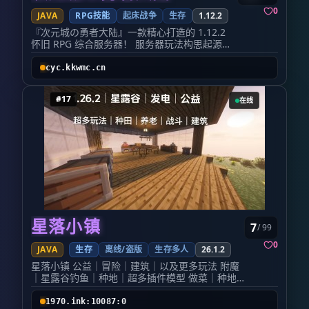
百种地貌
诚邀各路玩家入驻开荒，组队联机、休闲养
0
JAVA
RPG技能
起床战争
生存
1.12.2
全新成就
老、硬核红石、自由混战均可体验，欢迎进
『次元城の勇者大陆』一款精心打造的 1.12.2
完整商业
群反馈建议、交流玩法，一同打造舒适稳定
怀旧 RPG 综合服务器！ 服务器玩法构思起源于
建筑师狂欢
的游戏世界！
早期 1.6.4 勇者RPG版本，整套框架经过完整重
-------------------------------------------------------
构，移植搭建至 1.12.2 环境。所有 GUI 界面、
cyc.kkwmc.cn
经济系统、副本机制、装备词条、主城场景均为
------ 可可西里主打纯生存玩法，百种地貌让
本服独立重新制作调试，并非直接搬运旧版本文
生存更加有趣，不喜欢花哨的玩法，但纯生
#17
在线
件，属于原创开发内容。长期运营承诺不删档、
存也有瓶颈枯燥的阶段，所以通过材质加入
不跑路，给予每一位怀旧理想RPG冒险者稳定长
久的游玩环境。
更多道具和武器让服务器能长期发展更新活
⚠️【重要入服须知】 服务器不支持原版客户端直
动，特别活动上新特别活动道具或装备，保
连，必须使用群内专属整合包(直连无法载全贴
持原版生存玩法，做一个尽可能公平且有趣
图)； 服务器开启白名单机制，需加入 QQ 交流
的生存服务器。在cko.cc，希望都能获得美好
群自主完成白名单审核，白名单验证后方可进入
游戏。 交流 QQ 群：772131511 ​ ✨服务器核心
的‘我的世界’游戏体验。 --------------------------
板块一览​ 🏰 RPG 副本世界｜核心玩法​ 多层梯度
----------------------------------- Q
独立副本地图，划分新手、进阶、高阶副本，难
群:181598999 ww.cko.cc 养老生存服欢迎您
度循序渐进。副本内置大量原创魔物与特色
星落小镇
7
/ 99
BOSS，每名 BOSS 拥有专属技能、机制与阶段
的加入
变换，支持组队协作开荒。通关副本可获取材
0
JAVA
生存
离线/盗版
生存多人
26.1.2
料、装备、稀有奖励，挑战你的操作与团队配
星落小镇 公益｜冒险｜建筑｜以及更多玩法 附魔
合。
｜星露谷钓鱼｜种地｜超多插件模型 做菜｜种地
⚒️ 锻造强化｜装备养成系统​ 完整装备锻造、强
｜建筑｜生存｜生电 主打生存｜冒险协会｜精英
化机制，多样化品质区分。海量自定义时装与
BOSS怪物
RPG 装备，附带独特属性、Lore 描述。自由搭
1970.ink:10087:0