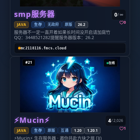
smp服务器
0
/ ∞
0
JAVA
生存
无政府
原版
26.2
服务器不一定一直开着如果长时间没开启请加腐竹
QQ：3448521282提醒服务器版本：26.2
mc2118116.fmcs.cloud
#21
在线
⚡Mucin⚡
4
/ 2,026
1
JAVA
生存
原版
互通
1.20
1.20.1
⚡Mucin⚡ 生存服务器 · 邀你共赴方块之旅 []()