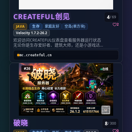
┌───────────────┬──────────────────────
/7sign 签到
免费飞行
— 输入 /afly 开启免费飞
┌───────────────┬──────────────────────
行模式，关闭后能量缓慢恢复，每日凌晨自动刷
│ 项目 │ 内容 │
新能量
全球市场
— 通过游戏菜单打开全球市场
CREATEFUL创见
4
/ 69
├───────────────┼──────────────────────
界面，输入 /market sell <价格> 上架商品，方
│ 🏷️ 服务器名称 │ 云世界 Cloud World
便玩家自由交易
更多附魔
— 丰富附魔玩法，主
2
JAVA
生存
家庭友好
空岛(单方块)
│
城设有挂机池，可源源不断获取经验进行附魔
宠
Velocity 1.7.2-26.2
物系统
— 购买帅气的宠物陪你一起生存冒险
季
├───────────────┼──────────────────────┤
节系统
— 服务器装配了真实季节插件，在 MC
欢迎访问CREATEFUL仪表盘查看服务器运行状态
├───────────────┼──────────────────────
中感受四季变化
每日任务
— 每日随机任务，完
无论你是生存爱好者、建筑大师，还是小游戏达
│ 🌐 服务器 IP │ cloudworld.top │
成后可获得金币奖励
好友系统
— 输入 /friend
人，PVP大肘子，这里总有一片属于你的天地！ *
├───────────────┼──────────────────────
add <ID> 添加好友，支持好友间快捷传送 🕹️ 游
由社区建造的服务器主城​ 多元玩法，自由选择​ 我
mc.createful.cn
│ 🎮 游戏版本 │ Java 1.21.11 (基岩版互通) │
戏介绍 按
Shift+F
即可打开游戏菜单，快速访问
们提供五大核心服务器，满足不同玩家的需求：​
├───────────────┼──────────────────────
各项功能。
插件生存——原汁原味的生存体验，社区共建温馨
│ 🏆 服务器类型 │ 原版趣味生存 · 公益服 │
🏗️ 建筑欣赏 （服务器内玩家建筑作品展示）
#26
在线
世界。（玩家合照）! 天坑乱斗——跳跃，然后战
└───────────────┴──────────────────────
服主自己也在玩哦，欢迎大家入群游玩！
斗！ 单方块生存——创新玩法，极限生存的另类
────────────────────────────────────────
更多玩法，待您探索，祝您玩得开心！
乐趣。 小游戏——10+趣味模式，好友开黑欢乐无
✨ 特色玩法
限！ 养老生存——星露谷种植、公会系统，休闲
🎣 星露谷钓鱼 —— 告别枯燥钓鱼!多种鱼类、
养老尽在此处
等级系统、钓鱼大赛,体验星露谷式的休闲渔趣
更多模式：起床战争、BOXPVP制作中​
🌾 星露谷种植 —— 四季作物、自动灌溉、品
CREATEFUL学生团队运营，坚持公益服理念，倡
质系统,种田养老党狂喜,做一个快乐的农场主!
导和谐游戏环境。​ ​ 为什么选择CREATEFUL？​ 我
⚔️ 更多附魔 —— 突破原版附魔限制,近百种全
们有：​ 反作弊 → 公平竞技，零容忍外挂！
新附魔,让你的装备独一无二
多版本兼容 → 怀旧党、新版本玩家皆大欢喜！
💎 附魔剥离 —— 附魔错了?不怕!支持附魔剥离
创新玩法 → 独家地形、单方块生存、小游戏狂
破晓
回收,资源零浪费,自由搭配你的专属神装
8
/ 300
欢！
🛠️ 原版核心,趣味加持 —— 保留 MC 最纯粹
低延迟高稳定 → CDN加速，高性能机器！
0