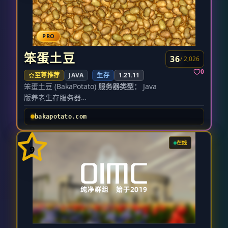
PRO
笨蛋土豆
36
/ 2,026
0
至尊推荐
JAVA
生存
1.21.11
笨蛋土豆 (BakaPotato)
服务器类型：
Java
版养老生存服务器
服务器地址：
bakapotato.com 或 笨蛋土
bakapotato.com
豆.com
支持登录：
正版 / 离线模式
服务器位置：
江苏宿迁（国内低延迟）
在线
9
玩家交流群：
300575635
简介 笨蛋土豆是一个
和谐、有爱、全年龄段
的养老生存服务器。
保留最纯粹的 Minecraft 体验，没有任何破
坏游戏平衡的魔改内容，适合喜欢休闲、建
造与社交的玩家。
核心特色 特色 说明 原版生存 保留最纯粹的