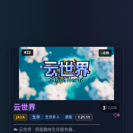
如何加入？
打开你的Minecraft启动器
（任意
第三方启动器均可）。
添加服务器
，输入IP地
址：playtechgame.xyz。
点击加入
，开始你的
Mucin生存之旅！ 有任何问题或想寻找伙伴，
请加入QQ群
1005317764
与我们联系。
常见问题
Q：我需要下载专用的客户端吗？
A：完全不需要！使用你现有的任意
1.20~1.21.8版本客户端即可。
Q：我是离线（非正版）玩家，可以玩吗？
A：当然可以，服务器已开启离线模式，直接输
入用户名即可进入。
#22
在线
Q：服务器会清档或更换周目吗？
A：作为
养老与生电
服，我们致力于长期稳定运
行，不会轻易更换周目，保护你的心血。
已设
置死亡不掉落
最后，要不要来玩？ 嗯？
要不要？
要不要？！
要不要？！？！
别犹豫了，方块已经铺好，红石已充能，就等
你来激活这座世界的无限可能。
⚡Mucin⚡ —— 你的下一站，家园。
云世界
本服务器最终解释权归⚡Mucin⚡管理组所有，
3
/ 2,026
祝您游戏愉快。
0
JAVA
生存
生存多人
原版
1.21.11
────────────────────────────────────────
☁️ 云世界 · 原版趣味生存服务器