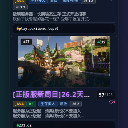
的
JAVA
生存多人
原版
离线/盗版
26.1.2
友好社区 → 管理团队在线护航，共建温馨家园！
🛠️ 原版核心,趣味加持 —— 保留 MC 最
26.1.1
无论是谁，这里都是你的温馨港湾！ 立即加入，
纯粹的生存体验,轻
开启你的创见之旅！ 服务器地址：
破晓服务器｜长期稳态生存 正式开放招募
🛠️ 原版核心,趣味加持 —— 保
mc.createful.cn 官网：createful.cn 招新QQ
厌倦了快餐服的昙花一现？受够了反复开荒、频
留 MC 最纯粹的生存体验,轻量插件优化,不魔
群：1054662513
繁换服的内耗？
改、不花哨 ⠸
多数服务器热度转瞬即逝，热闹不过三两日，投
play.poxiaomc.top:0
Working...
入的心血、搭建的家园、积累的资源，最终随版
🏠 圈地保护 —— 安心建房,防熊防破坏,你的每
本重置尽数归零。
一块砖都值得被守护
#27
在线
如果你正在寻找一处可以扎根深耕、长期留存、
👥 活跃社区 —— 友爱互助,拒绝死服,每天都有
稳步成长的纯粹生存净土，不必反复开荒、无需
小伙伴在线等你一起玩
担忧重置，破晓服务器，就是你的最优选择。
────────────────────────────────────────
我们拒绝短期流量快餐，主打长效稳态生存体
🎯 适合这样的你
验。在这里，你的每一次搭建、每一份积累、每
- ✔️ 喜欢原版生存,又想有点新鲜感的玩家
一次深耕，都会永久留存，真正实现用心经营、
- ✔️ 休闲养老党 / 种田钓鱼爱好者
长久收获。
- ✔️ 想找一个长期稳定、不删档的养老服务器
🏠 家园领地系统｜扎根于此，告别漂泊 摒弃形
- ✔️ 喜欢和朋友们一起从零开始,建造属于自己
式化的领地圈地与单纯传送点家园，打造真正具
的家园
备经营价值的专属生存据点。
────────────────────────────────────────
你可以从零开荒、落地发育，自由规划专属领地
[正版服新周目]26.2天际服全新开荒
🔗 加入方式
57
/ 128
布局：仓储存放区、农场养殖区、基建功能区、
│ 服务器地址: cloudworld.top
景观造景区随心搭建。无论是极简实用的硬核生
1
│
JAVA
BE
生存多人
原版
26.2
存，还是精致治愈的建筑养老，都能逐步打磨出
│
服务器为正版服！请离线玩家不要加入
独属于你的一方天地。
│ QQ群: 1055889531
服务器为正版服！请离线玩家不要加入
日积月累的经营，会化作实打实的归属感，彻底
│
天际服一个致力于打造温馨友善 Minecraft 公
告别四处流浪、频繁换服、重头再来的疲惫，安
────────────────────────────────────────
益社区, 采用 正版验证+公益免费 的模式, 确保
心扎根长线发育。
233.ci
☁️ 云世界 —— 世界很大,缺一个你。 🎉