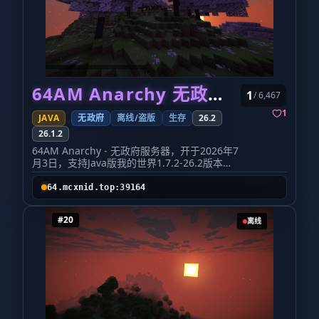
刷屏、引战、辱骂他人、破坏其他玩家领地； 禁
止私自提取本服配置、材质、界面文件，禁止二
次分发、盗用搭建； 任何倒卖服务器资源、散播
盗版整合包行为，管理员将严肃处理。
⚠️版权郑重声明​ 次元城の勇者大陆全部自定义
GUI、副本配置、货币体系、称号系统、装备文
本、场景素材均为本人独立创作。
作者保留一切权利，禁止转载、私自搬运、提取
64AM Anarchy 无政府服务器
1
/ 6,467
配置、二次分发、未经许可搭建开服。 对于盗用
本服内容进行运营的行为，本人将持续收集证
1
JAVA
无政府
离线/盗版
生存
26.2
据，发起维权。 我们坚持长期稳定运营，持续更
新副本、装备、活动内容，不会随意重置存档。
26.1.2
怀旧 1.12.2 的冒险者们，冒险的大门已经敞
64AM Anarchy - 无政府服务器，开于2026年7
开，我们在次元城等候你的到来！
月3日，支持Java版我的世界1.7.2-26.2版本，
大家推荐玩1.21.11版本，支持离线！！！服务
器地址:64.mcxnid.top:39164，但是最近丢
64.mcxnid.top:39164
包，偶然会卡，多地区动态VPC大宽带
#20
离线