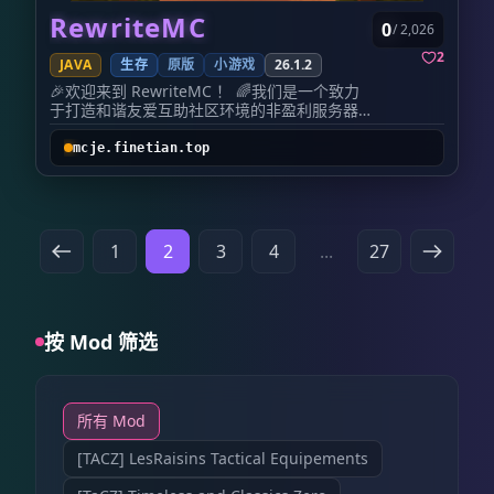
让游戏更加舒服，而不是改变 Minecraft。
件均为独家高度定制、自主打磨优化。摒弃冗余
RewriteMC
0
/ 2,026
🌠 我们希望这里成为： 一个晚上可以坐在篝火
鸡肋功能、杜绝失衡数值、剔除卡顿冗余插件，
旁聊天的地方。
所有玩法、功能体系均根据长期生存玩家的游玩
2
JAVA
生存
原版
小游戏
26.1.2
一个可以慢慢建造家的地方。
习惯量身打造。从便民功能、成长体系到BOSS玩
一个几年后回来，依然能找到自己足迹的地
法、交易生态，每一处细节都经过精心调试优
🎉欢迎来到 RewriteMC ！ 🌈我们是一个致力
方。
化，适配长线生存、养老养成的核心玩法，兼顾
于打造和谐友爱互助社区环境的非盈利服务器
👥 招募玩家 我们欢迎：
稳定性与趣味性，带给玩家独一无二的专属游玩
服务器开始于2023年7月24日
🏠 建筑爱好者
体验，杜绝千服一面的同质化体验。
服务器共设有三个子服
mcje.finetian.top
⚙️ 红石玩家
✨ 为什么选择破晓？ 真正能留住玩家的服务器，
登录大厅 时定区(原版生存) 绘空区(小游戏)(基
🌲 生存养老玩家
从不靠花哨插件堆砌，而是靠稳定的环境、清晰
于wifi left's MiniGames地图搭建) 📄为维护服
🎨 装饰党
的成长、持续的乐趣、纯粹的氛围。
内良好社区环境，我们开启了白名单，欢迎友
💬 喜欢交流的朋友
这里包容所有游玩方式：单人萌新可安静开荒、
好玩家入驻 如果你愿意遵守并认同我们的服务
无论你喜欢建造一座城市，
佛系养老、慢慢沉淀；好友团队可组队入驻、共
器游玩规则，欢迎加入我们的QQ交流群获取白
1
2
3
4
...
27
还是只想拥有一间安静的小屋，
建据点、并肩攻坚。无论萌新入坑、老玩家回
名单！ 服务器QQ群号：903621673
这里都欢迎你的到来。
坑、休闲养老党，都能快速融入社区，找到属于
📌 服务器信息 项目 内容 服务器名称 🌌 星空猫
自己的游玩节奏。
窝 游戏版本 Minecraft Java 26.2 服务端
如果你厌倦了短暂的新鲜感，渴望一处长期驻
Purpur 玩法 长期原版生存 模式 生存 / 社区 存
扎、自由建设、稳步成长、留存专属回忆的生存
按 Mod 筛选
档 长期保存 联机 支持多人联机 📜 服务器规则
净土，破晓，静待每一位用心生活的玩家。
1. 尊重玩家 禁止：
📌 入驻通道 服务器版本：26.1.2
❌ 偷窃他人物品
招募QQ群：615151766
❌ 恶意破坏建筑
所有 Mod
❌ 恶意攻击玩家
❌ 骚扰其他玩家
[TACZ] LesRaisins Tactical Equipements
请尊重每个人花费时间创造的作品。
2. 爱护世界 请：