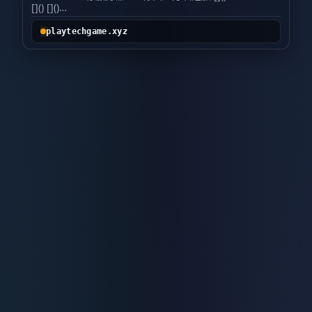
[]() []()
服务器核心一览 项目 详情
服务器名称
⚡Mucin⚡
游戏版本
Java版 1.20 ~ 1.21.8 （全
playtechgame.xyz
兼容）
服务器类型
生存 娱乐 养老 生电（红石
科技）
服务器IP
playtechgame.xyz
QQ群
1005317764
客户端
无需下载，原版即可进入
我们是谁？
Mucin
是一个
纯粹、自由、充满活
力
的Minecraft生存社区。
无论你是：
只想找个安静角落
养老
的建筑党 痴迷于红石机
械与刷怪塔的
生电
技术宅 喜欢热闹、四处交友
的
娱乐
玩家 享受从零开始、白手起家的
生存
主
义者
这里都有你的一席之地。
特色玩法与规则 我们提供
全版本兼容
：从1.20
到最新的1.21.8，任意客户端均可无缝加入。
双模式登录
：支持
正版玩家
直接进入，也允许
离线模式
（非正版）玩家畅玩，无需额外配
置。
纯净原版体验
：无需下载任何专用客户端
或模组，用你原来的启动器即可进入。
公平游
戏环境
：
无神权OP
，管理组不参与生存，不干
涉玩家正常游戏，资源获取全凭本事。 我们拒
绝 利用漏洞的恶意行为（如刷物品、透视等）
恶意破坏他人建筑或偷窃 无端的PVP骚扰（双
方同意则开放） 温馨提示：虽然离线可玩，但
推荐绑定正版账号以获取更安全的角色数据保
护。