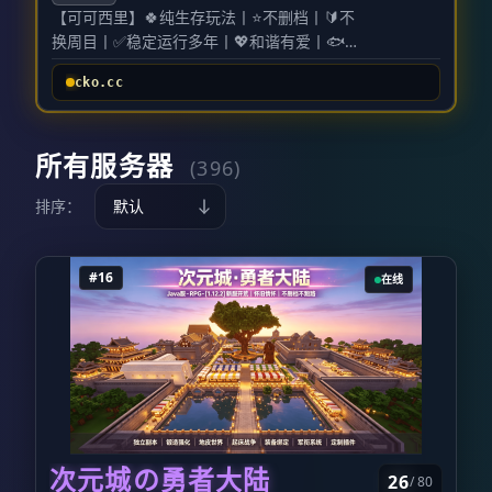
【可可西里】🍀纯生存玩法丨⭐不删档丨🔰不
【生存二区｜满血生电优化服】 核心版本
QQ@qq.com（其他邮箱也可以）并发送。
换周目丨✅稳定运行多年丨💖和谐有爱丨🐟
26.2 底层深度性能优化，实现低延迟流畅运
查收验证邮件
全新钓鱼玩法丨📚更多附魔丨🌋建筑党狂欢
行，完整支持满血红石生电；搭载领地保护
打开你的电子邮箱，找到发件人为
笨蛋土豆
cko.cc
丨💎趣味答题丨🌍多种地图可选丨🍭无需
系统与趣味 PVP 机制，红石工程建造、玩家
の递送员
的最新邮件。若未收到，请检查推
MOD丨
竞技对战、休闲生存玩法三者兼顾，多元玩
销/垃圾邮件箱。
输入初始密码
━━━━━━━━━━━━━━━━━━━━━━━━━━━━
法融为一体，全新增设任务板块，丰富游戏
在邮件中得到初始密码后，回到游戏输入
所有服务器
1.12-1.21服直连地址：cko.cc
成长路线。
(396)
/login 初始密码 完成验证。
修改密码
QQ交流群：181598999
【粘液空岛｜科技空岛服】 核心版本 21.11
登录完成后输入 /changepass 初始密码 你
排序：
━━━━━━━━━━━━━━━━━━━━━━━━━━━━
解锁全套粘液科技内容，成熟完整科技体
想设置的新密码 即可修改密码。
注册完成
不删档.不换周目.不跑路.不肝不氪.养老生存
系，专属开局空岛地图，从零搭建自动化流
验证通过后即完成注册。欢迎来到笨蛋土
的归属
水线、打造专属空岛产业，面向喜爱科技钻
豆，开始你的养老生存之旅！
版权信息：
笨
#16
在线
服务器运行三年以来仅有飞行/会员v50永
研、长线空岛养成的玩家。
蛋土豆管理团队保留所有权 © 2023- |
久，没有花里胡哨的氪金内容
【无主之地｜自由混战服】 核心版本 26.2 无
BakaPotato.com/ 笨蛋土豆.com
机器i9-13900ks游玩稳定流畅
领地、无玩家保护，允许拆家、掠夺、自由
全新钓鱼大赛
PVP，极致乱斗，适合喜欢高强度对抗、整活
像素绘画
的玩家。禁止一切作弊行为否则永久封禁
可视化旗帜
IP。
更多附魔
建议最佳客户端版本为26.2，支持IP直连
趣味答题
服务器持续更新迭代、定期优化调整，用心
次元城の勇者大陆
地皮世界
打造优质方块社区。
26
/ 80