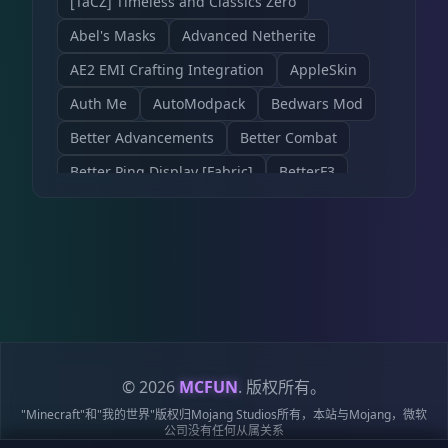
[TaCZ] Timeless and Classics Zero
✅ 不随意破坏自然环境
✅ 不留下大量垃圾
Abel's Masks
Advanced Netherite
✅ 大型机器做好管理
✅ 合理使用服务器资源
AE2 EMI Crafting Integration
AppleSkin
让后来加入的玩家，也能看到漂亮的世界。
3. 禁止影响服务器稳定 禁止：
Auth Me
AutoModpack
Bedwars Mod
❌ 恶意制造大量实体
❌ 利用漏洞影响服务器
Better Advancements
Better Combat
❌ 使用外挂作弊
🌙 入服方式 加入交流群：
Better Ping Display [Fabric]
BetterF3
QQ群：201153338
申请加入服务器。
Caps | 连锁采集
Carpet
Chisel Reborn
审核通过后即可开始你的旅程。
🐈 写在最后 希望多年以后，
Cobblemon
Cooking for Blockheads
当你再次打开 Minecraft，
还能回到这个熟悉的世界。
Create
Create Fly
Delta Delight
还能看到：
第一次建造的小屋。
Easy Magic
EasyAuth
Endfield Industry
第一次认识的朋友。
第一次一起完成的建筑。
Fabric API
Farmer's Delight Refabricated
🌌 欢迎来到星空猫窝
这里，是属于每一只小猫
的星空。
Flan
Grim Anticheat
IC2Classic
© 2026
MCFUN
. 版权所有。
Immersive Engineering
Indus
"Minecraft"和"我的世界"版权归Mojang Studios所有，本站与Mojang，微软
公司没有任何从属关系
Industrial Craft
Industrial Foregoing