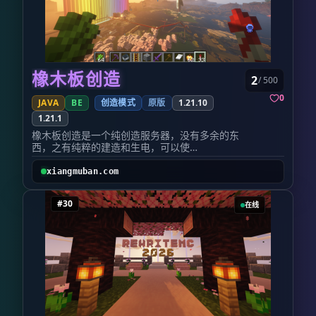
一条亲手铺设的铁路。
深耕玩家打造轻量化、高质感养成路线，拒绝无
一座和朋友一起建造的村庄。
脑堆数值、无意义碾压的敷衍设计。
这些平凡的瞬间，才是这个世界存在的意义。
宝石系统深度绑定装备强化、角色养成、资源积
🌱 服务器特色 🏡 长期运营 · 不轻易删档 我们
累，逻辑清晰、反馈直观。每一份资源投入都精
希望这里成为一个可以长期生活的世界。
准有效，每一次打磨升级都能直观感受到实力提
每一位玩家留下的建筑、道路和回忆，都会被
升，适配喜欢慢养成、细打磨、稳步变强的玩
认真保存。
家，让中后期发育不再迷茫。
橡木板创造
2
/ 500
🌿 原版生存体验 保持 Minecraft 最核心的玩
🏆 神器收藏｜长线深耕的终极荣誉 神器作为服
法：
务器高阶核心内容，是深度玩家的专属终极追
0
JAVA
BE
创造模式
原版
1.21.10
✅ 生存探索
求。无速成、无快餐毕业，无法短期氪金碾压，
1.21.1
✅ 建筑创造
全程依靠长期积累、持续深耕、逐步解锁。
✅ 红石研究
独特的专属属性加成，搭配稀缺的收藏价值，既
橡木板创造是一个纯创造服务器，没有多余的东
✅ 冒险探索
是实力的象征，也是你长期驻扎、深耕破晓的专
西，之有纯粹的建造和生电，可以使
✅ 玩家合作
属荣誉，为老玩家持续提供游玩动力，彻底杜绝
用/gamemode切换和任意的tp功能
⚙️ 服务器优化 使用高性能服务端：
后期无内容、无追求的困境。
xiangmuban.com
Purpur
👹 世界Boss玩法｜打通全玩法成长闭环 配置常
在保持原版体验的同时，优化服务器性能。
态化定时世界Boss玩法，拥有完整的预告、组
提供：
#30
队、挑战、奖励体系，绝非摆设式凑数内容。
在线
✅ 稳定运行
玩家可自由组队攻坚，获取稀有掉落、高阶养成
✅ 自动备份
材料与专属限定奖励。Boss玩法完美衔接全域掉
✅ 性能监控
宝、宝石强化、神器养成三大体系，将日常发
✅ 玩家体验优化
育、资源积累、高阶成长无缝串联。
🎨 舒适的游戏体验 服务器提供：
佛系玩家可种田养老、安居建设；硬核玩家可组
🐾 离线皮肤支持
队攻坚、冲刺高阶养成，全游玩节奏、全玩家类
💬 更好的聊天体验
型全覆盖。
👥 更美观的玩家列表
🔧 专属定制插件｜自研高度定制化体系 区别于市
🛡️ 完善的服务器管理
面通用插件堆砌的普通服务器，破晓所有游玩插