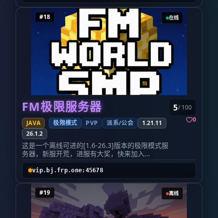
长期存档永不关服，欢迎提供各种内容建议！ 感
配装备构筑专属流派，不断提升战力，打造独一
兴趣可以留言 群聊： 872059822
无二的勇者形象。内置自动拾取功能，告别繁琐
#18
在线
捡物，大幅优化游玩体验。
🧭 生存世界 + 地皮领地世界​ 超大生存世界自由
探索，收集资源、建造基地。配套领地地皮系
统，玩家可以购置专属领地，安心搭建建筑，防
止他人恶意破坏。无论是休闲建造，还是资源采
集，都能拥有舒适的生存空间。
🛏️ 起床战争｜多元娱乐玩法​ 厌倦副本开荒？随
时传送至娱乐专区游玩起床战争。除此之外服务
器内置抽奖、每日签到、周期性活动、NPC 任务
等大量附属内容，兼顾硬核挑战与休闲娱乐，单
人游玩、好友结伴都能找到乐趣。
FM极限服务器
5
/ 100
👻 灵魂空间特色机制​ 独特灵魂空间玩法，掉落
物直进灵魂仓库|无限堆叠|分类查找|拓展养成
0
JAVA
极限模式
PVP
派系/公会
1.21.11
路线，丰富装备获取途径，增添冒险策略性。搭
26.1.2
配自定义附魔系统，突破原版附魔限制，解锁更
强属性，拓展养成上限。
这是一个离线可进的[1.6-26.3]版本的极限模式服
💰原创多级货币经济体系​ 木币、石币、铜币、铁
务器，新服开荒，进服有大奖，快来加入
币、银币、金币多级货币互通兑换。玩家市场、
吧！！！！！！！！！！！！！！！！！！！
交易商店并行，形成健康循环的玩家经济，自由
vip.bj.frp.one:45678
交易资源与装备，拒绝恶性通胀。配套军衔晋升
系统，逐步解锁专属称号、权限与福利，收获属
#19
于勇者的荣耀。
离线
📜服务器管理规则​ 禁止使用外挂、MOD 作弊、
利用 BUG 牟利，一经查实永久封禁； 禁止恶意