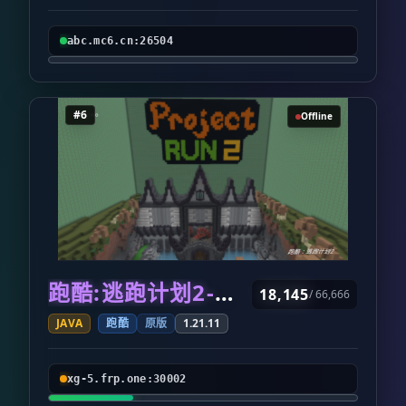
abc.mc6.cn:26504
#6
Offline
跑酷:逃跑计划2-香港
18,145
/ 66,666
JAVA
跑酷
原版
1.21.11
xg-5.frp.one:30002