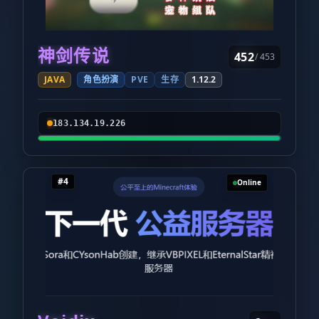
神剑传说
452
/ 453
JAVA
角色扮演
PVE
生存
1.12.2
183.134.19.226
#4
Online