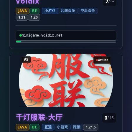
Voidix
2
/ ∞
JAVA
BE
小游戏
起床战争
空岛战争
1.21
1.20
minigame.voidix.net
#5
Offline
千灯服联-大厅
0
/ 15
JAVA
BE
互通
小游戏
跑酷
1.21.5