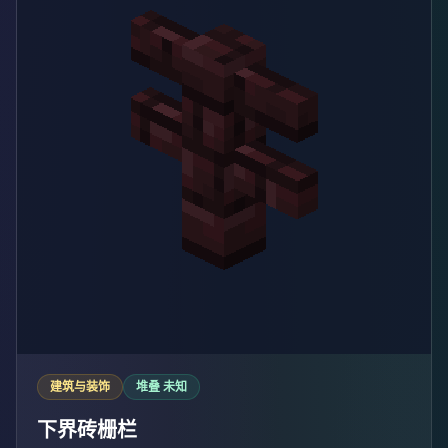
建筑与装饰
堆叠 未知
下界砖栅栏