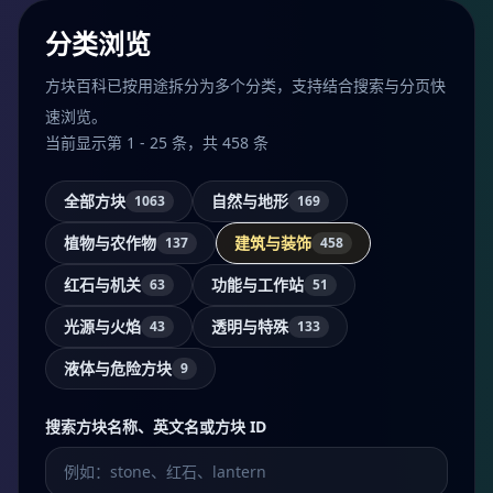
分类浏览
方块百科已按用途拆分为多个分类，支持结合搜索与分页快
速浏览。
当前显示第 1 - 25 条，共 458 条
全部方块
自然与地形
1063
169
植物与农作物
建筑与装饰
137
458
红石与机关
功能与工作站
63
51
光源与火焰
透明与特殊
43
133
液体与危险方块
9
搜索方块名称、英文名或方块 ID