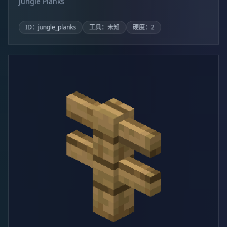
Jungle Planks
ID：jungle_planks
工具：未知
硬度：2