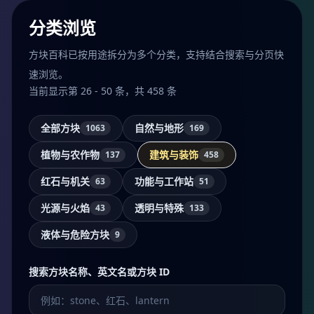
分类浏览
方块百科已按用途拆分为多个分类，支持结合搜索与分页快
速浏览。
当前显示第 26 - 50 条，共 458 条
全部方块
自然与地形
1063
169
植物与农作物
建筑与装饰
137
458
红石与机关
功能与工作站
63
51
光源与火焰
透明与特殊
43
133
液体与危险方块
9
搜索方块名称、英文名或方块 ID