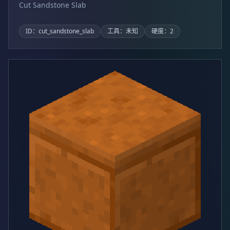
Cut Sandstone Slab
ID：cut_sandstone_slab
工具：未知
硬度：2