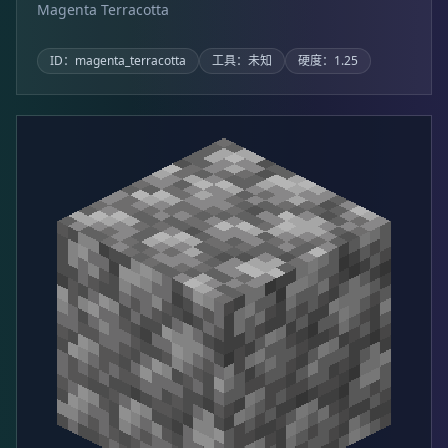
Magenta Terracotta
ID：magenta_terracotta
工具：未知
硬度：1.25