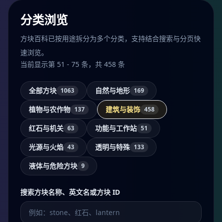
分类浏览
方块百科已按用途拆分为多个分类，支持结合搜索与分页快
速浏览。
当前显示第 51 - 75 条，共 458 条
全部方块
自然与地形
1063
169
植物与农作物
建筑与装饰
137
458
红石与机关
功能与工作站
63
51
光源与火焰
透明与特殊
43
133
液体与危险方块
9
搜索方块名称、英文名或方块 ID