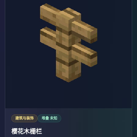
建筑与装饰
堆叠 未知
樱花木栅栏