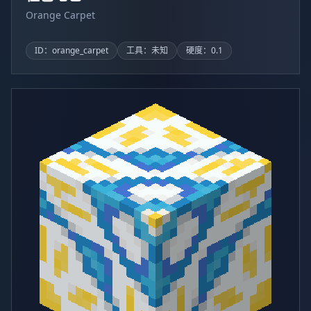
Orange Carpet
ID：orange_carpet
工具：未知
硬度：0.1