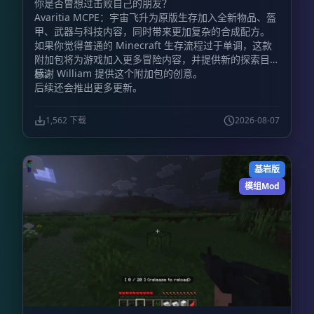
你是否曾想过击败自己的朋友？
Avaritia MCPE：宇宙飞升为原版生存加入全新物品、盔
甲、武器与科技内容，同时带来更加复杂的合成配方。
如果你觉得普通的 Minecraft 生存流程过于单调，这款
附加包将为游戏加入更多冒险内容，并提供新的探索目
标。
感谢 William 提供这个附加包的创意。
后续还会推出更多更新。
1,562 下载
2026-08-07
基岩版
模组Mod