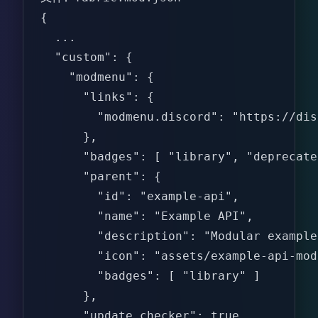
{  

  ...  

  "custom": {  

    "modmenu": {  

      "links": {  

        "modmenu.discord": "https://dis
      },  

      "badges": [ "library", "deprecate
      "parent": {  

        "id": "example-api",  

        "name": "Example API",  

        "description": "Modular example
        "icon": "assets/example-api-mod
        "badges": [ "library" ]  

      },  

      "update_checker": true  
