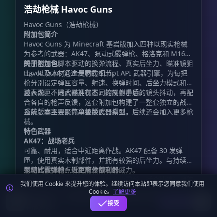
浩劫枪械 Havoc Guns
Havoc Guns（浩劫枪械）
附加包简介
Havoc Guns 为 Minecraft 基岩版加入四种以现实枪械
为参考的武器：AK47、泵动式霰弹枪、格洛克和 M16。
附加包包含脚本驱动的换弹流程、真实后坐力、瞄准镜狙
关于附加包
击，以及木材与金属材质细节。
Havoc Guns 通过专用的 Script API 武器引擎，为每把
枪分别设定弹匣容量、射速、换弹时间、后坐力模式和弹
道表现。不同武器拥有不同的操作手感。
装入弹匣、进入瞄准状态、控制射击后的镜头抖动，再配
合各自的枪声反馈，这套附加包构建了一整套独立的战斗
系统，而不只是简单替换武器模型。
当前版本主要聚焦高级版火器系列，后续还会加入更多枪
械。
特色武器
AK47：战场老兵
可靠、耐用，适合中近距离作战。AK47 配备 30 发弹
匣，使用真实木制部件，并拥有较强的后坐力。与持续扫
射相比，控制点射更能发挥它的威力。
泵动式霰弹枪：近距离作战利器
近距离交战时，它能一次发射多枚霰弹，适合快速清理狭
我们使用 Cookie 来提升您的体验。继续访问本站即表示您同意我们使用
窄空间。武器配有胡桃木枪托与护木，强调近战爆发力。
Cookie。
了解更多
麦块迷APP - 在这里总会找到你喜欢的MC基
格洛克：可靠的副武器
下载
接受
岩版资源！
格洛克重量较轻、射击速度快，是适合作为备用武器的选