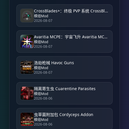
CrossBlades+：终极 PVP 系统 CrossBlades+: Ultimate PVP System
模组Mod
2026-08-07
Avaritia MCPE：宇宙飞升 Avaritia MCPE: Cosmic Ascension
模组Mod
2026-08-07
浩劫枪械 Havoc Guns
模组Mod
2026-08-07
隔离寄生虫 Cuarentine Parasites
模组Mod
2026-08-06
虫草菌附加包 Cordyceps Addon
模组Mod
2026-08-06