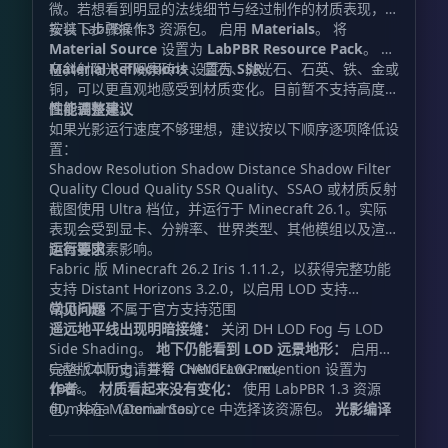
微。若想看到明显的法线细节与经过制作的材质表现，请
按以下步骤操作：
安装 LabPBR 1.3 资源包。 启用
Materials
。 将
Material Source
设置为
LabPBR Resource Pack
。 将
Material Reflections
在斜射阳光下观察砖块、圆石、抛光石、石英、铁、金或
设置为
SSR
。
铜，可以更直观地感受到材质变化。目前暂不支持高度贴
图视差效果。
性能调整建议
如果光影运行速度不够理想，建议按以下顺序逐项降低设
置：
Shadow Resolution Shadow Distance Shadow Filter
Quality Cloud Quality SSR Quality、SSAO 或材质反射
截图使用 Ultra 档位，并运行于 Minecraft 26.1。实际
表现会受到显卡、分辨率、世界类型、其他模组以及渲染
距离等因素影响。
运行要求
Fabric 版 Minecraft 26.2 Iris 1.11.2，以获得完整功能
支持 Distant Horizons 3.2.0，以启用 LOD 支持
OptiFine 不属于官方支持范围
常见问题
遥远地平线出现明暗接缝：
关闭 DH LOD Fog 与 LOD
Side Shading。
地下仍能看到 LOD 远景地形：
启用
Cave Culling，并将 Overdraw Prevention 设置为
完整版本历史请查看
。
CHANGELOG.md
作者
。
材质看起来没有变化：
使用 LabPBR 1.3 资源
100%
包，并在 Material Source 中选择该资源包。
d0mkaaa（Domantas）
光影编译
失败：
提交完整的 Iris 报错信息，同时附上