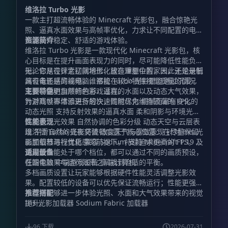
维洛拉 Turbo 光影
一款主打超流畅体验的 Minecraft 光影包，融合惊艳光
照、逼真水面效果与高帧率优化，力求让不同配置的电脑
都能获得稳定、舒适的游戏体验。
资源简介
维洛拉 Turbo 光影是一款现代化 Minecraft 光影包，核
心目标是在提升画面表现力的同时，尽可能降低性能负
担。它从设计之初就将优化放在重要位置，因此无论是低
无论你是在探索辽阔地形、建造理想中的家园，还是录制
端设备还是高端电脑，都能在较少牺牲视觉质量的情况
具有电影感的视频，维洛拉 Turbo 光影都能通过沉浸式
下，享受更加顺畅的游戏过程。
光照、鲜明自然的色彩、逼真的水面以及动态大气效果，
主要特色
为游戏世界增添更多层次，同时尽力维持较高的 FPS。
针对高帧率体验进行的快速性能优化 细腻而富有变化的
动态光照 支持反射效果的逼真水面 柔和阴影与环境光照
高质量泛光效果 自然协调的色彩分级 动态天空与云层表
性能表现
现 平滑自然的昼夜交替 改良天气与雾效表现 针对 Iris 光
维洛拉 Turbo 光影将流畅度置于核心位置：在尽量保留
影加载器进行优化 兼容 Sodium 支持 Minecraft 1.19 及
画面细节与视觉质感的前提下，持续追求更高的 FPS。无
更高版本
论设备性能处于哪个档位，都可以通过不同的画质预设，
适用设备
在图像效果与运行效率之间找到合适的平衡。
低端电脑 中端游戏设备 高端计算机
多档画质设置让玩家能够根据硬件性能灵活调整光影效
果。配置较低的设备可以优先保证流畅运行；性能更强的
系统则能够进一步体验光照、水面和大气效果带来的视觉
推荐搭配
提升。
Iris 光影加载器 Sodium Fabric 加载器
96 下载
2026-07-31