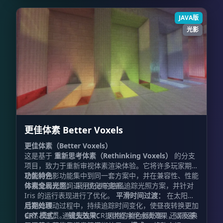
JAVA版
光影
更佳体素 Better Voxels
更佳体素（Better Voxels）
这是基于
重新思考体素（Rethinking Voxels）
的分支
项目，致力于重新审视体素渲染体验。它将许多玩家期待
已久的光影功能集中到同一套方案中，并在兼容性、性能
功能特色
与视觉表现之间进行优化与完善。
体素全局光照：
采用先进的路径追踪光照方案，并针对
Iris 的运行表现进行了优化。
平滑时间过渡：
在太阳与
月亮的移动过程中，持续追踪时间变化，使昼夜转换更加
后期处理
自然、连贯。
CRT 模式：
通过复古 VCR 风格的着色器处理，还原经典
镜头效果：
提供程序化水滴效果，以及基