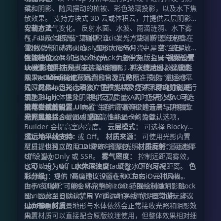
试。
柔和阴影、随风摆动的植被、彩色玻璃投影，以及水下焦
散效果。 支持方块式 3D 云或体积云，并提供云层阴影
与动态天气变化。 反射水面、水波、雨滴涟漪、水下雾
安装方法
气，以及体积光。 雨水积洼、发光方块、传送门光照、
在 Fabric 上安装“艾瑞斯（Iris）”。“艾瑞斯”已经包含在
雪地闪光和动态火焰。 圆形太阳与月亮、星空、流星、
“极致优化（Fabulously Optimized）”中。 将“至日”放
银河，以及偶尔出现的极光。 为部分原版金属与抛光方
入 Minecraft 的
性能档位
文件夹。 打开
视频设置
shaderpacks
块提供内置材质。 支持 LabPBR 1.3 法线贴图、材质贴
→ 光影包
Low：
使用方块式云、基础阴影，并关闭大多数高消耗
，在列表中选择“至日”。 初次使用时，建议先
图、AO 环境光遮蔽贴图和自发光贴图。 支持“遥远地平
从 Medium 档位开始。
效果。
Medium：
适合日常游玩的标准预设，包含体积
线（Distant Horizons）”在主世界、下界和末地中的远
云、材质、泛光、积水、体积光以及经过平衡的阴影效
光照风格与色彩选项独立于性能档位之外，可以分别进行
景地形与水体渲染。 提供泛光、FXAA、色彩分级、可选
果。
调整。
High：
提升阴影与云层质量，同时启用 SSAO 和
锐化和接触阴影。 内置“生存”“平衡”和“建造者”三种独立
屏幕空间反射。
推荐尝试的设置
Ultra：
提供最高等级的云层与阴影质
的光照风格。
量，主要适合截图或配备高性能显卡的设备。
光照风格：
Survival 最暗，Balanced 为默认选项，
Builder 会提高室内亮度。
云层模式：
可选择 Blocky
3D、Volumetric 或 Off。
遥远地平线支持
材质来源：
可使用光影内置
材质，也可以改用 LabPBR 资源包。
至日提供独立的 LOD 雾效与侧向光照。推荐将“遥远地平
材质反射：
可选择
Off、Sky Only 或 SSR。
线”设置为：
雾气密度：
控制远距离雾效，
也可以设为零。
LOD Fog：Off LOD Side Shading：Off Cave
水体浑浊度：
调整水下的可视距离。
色
彩分级：
Culling：On，高度建议设置在
提供 Natural、Vivid 和 Classic 三种风格。
左右 Overdraw
60
Prevention：
由于“艾瑞斯”可能会将完整的 LOD 范围绘制进阴影贴
Max Horizontal Resolution：Block
100%
Horizontal Quality 与 Vertical Quality：日常游玩建议
图，因此至日默认禁用了“遥远地平线”的阴影功能。不
设为 High
过，普通的远景地形与水体依然会正常接收光照和阴影效
LabPBR 材质
果。
内置材质可以直接配合原版纹理使用，但整体效果相对细