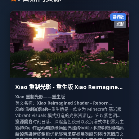
基岩版
光影
Xiao 重制光影 - 重生版 Xiao Reimagined
Shader - Reborn
Xiao 重制光影——重生版
英文名称：
Xiao Reimagined Shader - Reborn
作者：
Xiao 重制光影——重生版是一款专为 Minecraft 基岩版
XiaoCraft
Vibrant Visuals 模式打造的光影资源包。它以紫色调天
空、金色时刻日落、深邃蓝色夜景以及沉浸式体积雾为主
资源简介
要特色，在呈现电影级氛围光照的同时，也针对低端与高
Xiao Reimagined Reborn 基于 Minecraft Bedrock 全
端设备进行了性能优化，力求在视觉表现与运行流畅度之
新的渲染管线制作，能够带来更具层次感的环境光照与天