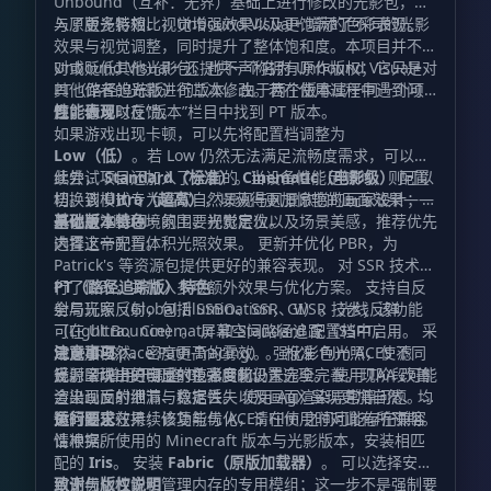
Unbound（互补：无界）基础上进行修改的光影包，加
入了更多特效、视觉增强效果以及更饱满的色彩表现。
与原版光影相比，Unbound Visual+ 增添了不同的光影
效果与视觉调整，同时提升了整体饱和度。本项目并不针
对或贬低其他光影包，也不声称拥有原作版权；它只是对
Unbound Visual+ 还提供一个名为 Unbound Visual+
其他作者的光影进行二次修改。若在使用过程中遇到问
PT（路径追踪版）的版本。由于两个版本属于同一个项
题，请及时反馈。
目，你可以在“版本”栏目中找到 PT 版本。
性能表现
如果游戏出现卡顿，可以先将配置档调整为
Low（低）
。若 Low 仍然无法满足流畅度需求，可以继
续尝试
此外，项目还加入了全新的
Standard（标准）
。当设备性能足够时，则可以
Cinematic（电影级）
配置
切换到
档。该模式专为喜欢自然景观与风景欣赏的玩家设计；如
Ultra（超高）
，以获得更加惊艳的画面效果——
这也是 Visual+ 的主要视觉定位。
果你更注重环境氛围、光影层次以及场景美感，推荐优先
基础版本特色
选择这一配置。
内置上帝光与体积光照效果。 更新并优化 PBR，为
Patrick's 等资源包提供更好的兼容表现。 对 SSR 技术进
行了修改，并加入多项额外效果与优化方案。 支持自反
PT（路径追踪版）特色
射与玩家反射，包括 SSBO、SSR、WSR 技术；该功能
全局光照（Global Illumination，GI）。 光线反弹
可在 Ultra、Cinematic 和 Standard 配置档中启用。 采
（Light Bounce）。 屏幕空间路径追踪（SSPT，
用更加自然、密度更高的雾效。 强化彩色光照，使不同
Screen-Space Path-Tracing）。 标准 Film ACES 滤
注意事项
光源呈现出更明显的色彩变化。
镜。 新增用于调整 GI 强度的设置选项。 使用 TAA 改善
反射区块中的自反射技术目前仍未完全完善。现阶段可能
渲染画面的细节与稳定性。 使用 AgX 呈现更加自然、均
会出现反射泄漏、数据丢失以及画面渲染异常等问题。相
衡的阳光效果；该功能与 ACES Film 之间可能存在兼容
关问题正在持续修复与优化，请在使用时对此有所预期。
运行要求
性冲突。
请根据所使用的 Minecraft 版本与光影版本，安装相匹
配的
Iris
。 安装
Fabric（原版加载器）
。 可以选择安装
用于优化性能和管理内存的专用模组；这一步不是强制要
致谢与版权说明