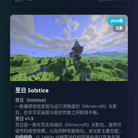
JAVA版
光影
至日 Solstice
至日（Solstice）
一款兼顾视觉表现与运行流畅度的《Minecraft》光影
包，在半写实画面与稳定性能之间取得平衡。
至日 v1.5
至日是一款半写实风格的《Minecraft》光影包，提供可
调节的视觉效果，以及四种性能档位。该光影主要在配备
RX 6600、以 1440p 分辨率运行的环境中进行开发与测
功能特色