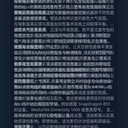
间取得平衡。
空效果。紫色调的梦幻天空、体积化太阳光线、温暖的金
与单纯追求夸张特效的光影不同，它在电影感与原版
色日出、浓郁的橙红色晚霞，以及富有月光氛围的深蓝色
Minecraft 风格之间进行了调整。整体画面强调自然、沉
夜晚，共同构成了这款光影独特的视觉风格。
浸与氛围感，并通过较为轻量的渲染方案，兼顾不同性能
重制后的视觉风格
设备上的游戏体验。
全面调整视觉表现，塑造具有辨识度的紫色大气氛围。
在电影级真实感与原版友好型美术风格之间取得平衡。
画面重点放在自然、沉浸与环境氛围，而不是过度夸张的
进阶大气效果系统
视觉加工。 加入光线追踪风格的水面反射，并重新设计
根据生物群系提供专属的大气设置，覆盖沙漠、积雪区
雾气的过渡效果。 不同环境之间的色彩变化更加柔和，
域、海洋、樱花树林、苍白花园等多种环境。 在完整昼
使场景切换显得自然连贯。
夜循环中设置 15 个以上关键帧，让天空颜色能够平滑变
光照与太阳光线
化。 改进 Rayleigh 散射与 Mie 散射，使天空更具空间
加强体积化太阳光线的强度与散射效果，让光柱在雾气和
深度，同时增强太阳周围的辉光表现。 日出与日落采用
空气中呈现更明显的层次。 优化太阳照度变化，使光线
电影化色彩过渡，从温暖的琥珀色逐渐变化至浓郁的红
能够从金色白昼平滑过渡到深沉夜晚。 夜间加入带有蓝
色彩校正与雾效
色。 夜晚以深蓝色月光为主，配合鲜明天空色彩与体积
色调的月光，为环境提供柔和的基础照明。 针对下界、
使用 ACES 色调映射，让高光呈现温暖色彩，同时为阴影
化蓝色月光，营造出更加丰富的夜间氛围。
末地与深暗之域分别设置光照配置，使不同维度拥有独立
加入冷调蓝色。 根据生物群系调整体积雾，并加入带有
的视觉氛围。 白天、黄昏与夜晚之间的亮度变化更加自
蓝色倾向的大气薄雾。 采用定制化 Henyey-Greenstein
运行要求
然，减少突兀的画面跳变。
散射，使光线扩散更加自然。 白平衡设置为 6400K，在
Xiao Reimagined Reborn 需要在启用 Vibrant Visuals
保持真实感的同时，为整体画面带来适度温暖的观感。
的 Minecraft Bedrock/PE 中运行。
雾效、天空与光照相互配合，使远景拥有更明显的空间层
支持的设备包括：
次，而不会显得过于生硬。
Adreno 640 或更高型号，例如搭载 Snapdragon 855
的设备。 MediaTek Dimensity 1000 或更高型号。 支
持 DirectX 12 FL11 的电脑设备。
实际表现仍会受到设备性能、游戏设置、渲染距离以及其
他资源包影响。即使如此，该光影仍针对低端和高端设备
进行了优化，以尽可能维持稳定流畅的运行体验。
安装步骤