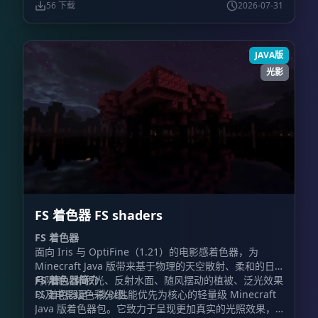
Minecraft、Iris、Distant Horizons、显卡和驱动程序
56 下载
2026-07-31
版本。
JAVA版
光影
FS 着色器 FS shaders
FS 着色器
面向 Iris 与 OptiFine（1.21）的电影感着色器，为
Minecraft Java 版带来基于物理的天空散射、柔和的日
月阴影、体积光、反射水面、随风摆动的植被、泛光效果
FS 着色器简介
以及电影级色彩分级。
FS 着色器是一款以性能优先为核心的轻量级 Minecraft
Java 版着色器包。它致力于呈现更加真实的光照效果，