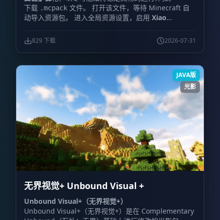
下载
文件。 打开该文件，等待 Minecraft 自
.mcpack
动导入资源包。 进入全局资源设置，启用
Xiao
Reimagined Shader
。 打开视频设置，并启用
Vibrant
Visuals
。 重新进入世界，确认新的天空、光照与雾效已
829 下载
2026-07-31
经生效。
JAVA版
光影
无界视觉+ Unbound Visual +
Unbound Visual+（无界视觉+）
Unbound Visual+（无界视觉+）是在 Complementary