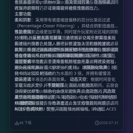
包括柔和阴影、反射水面、雨天湿润效果与动态植被，同
本资源基于 OptiFine / Iris 渲染管线打造，在增强画面
时保持足够轻巧，让中端硬件也能流畅运行。
表现力的同时，尽可能降低对硬件性能的压力。
主要功能
柔和阴影
：采用带有坡度缩放偏移的百分比渐近过滤
（Percentage-Closer Filtering），并结合阴影扭曲技
术，使阴影边缘更加平滑，同时提升玩家附近区域的阴影
性能表现
分辨率。
FS 着色器采用混合式延迟渲染管线，让每个屏幕像素只
反射水面与玻璃
：通过屏幕空间反射实现水面
和玻璃的倒影，并加入基于解析波浪法线的细微波纹。菲
需进行一次着色处理。同时，资源加入了积极的提前退出
涅耳效果会让正面观察的水面更暗，而在掠射角度下呈现
机制：反射计算会跳过不具备反射特性的像素，阴影计算
此外，FS 着色器没有使用沉重的体积光线步进，因此能
近似镜面的反射效果。
也会在确认不会产生实际影响时直接省略。
够在中端 GPU 上维持较高帧率。即使当前硬件或配置无
雨天湿润效果
：下雨时，暴露在
天空下的平坦表面会逐渐变暗并增加光泽，同时反射日
法运行某项功能，平滑降级机制也会尽量维持渲染流程，
运行要求
光、月光以及附近火把发出的光线。
避免出现黑屏。
Minecraft Java 版 OptiFine 或 Iris（搭配 Sodium） 支
冰层融化效果
：融
化中的冰面反射强度约为水面的 3 倍，并拥有缓慢流
持 GLSL 1.20 的 GPU
动、接近半液态的表面效果。
安装方法
动态天空
：根据时间变化
呈现渐变天空，并生成程序化云层。暴风雨期间，云层会
下载
文件，
不要解压
。 将压缩包放入
.zip
变得更加厚重，颜色也会逐渐褪去并偏向灰色。
文件夹。 启动游戏，进
风力效
.minecraft/shaderpacks
果
入：
反馈与问题报告
：树叶会随着移动的阵风前后 flutter，草地与植物则
。 在着色器列表中选择
选项 → 视频设置 → 着色器
从根部开始摆动；沙地表面还会呈现细微的闪烁质感。
FS 着色器
欢迎提交错误报告与改进建议。为了方便复现问题，请同
。
ACES 色调映射
时提供你的 GPU 型号，以及 Minecraft、Iris 或
：完整采用线性光照管线，并通过 ACES
色调映射提升画面的电影感与色彩层次。
OptiFine 的具体版本。
48 下载
2026-07-31