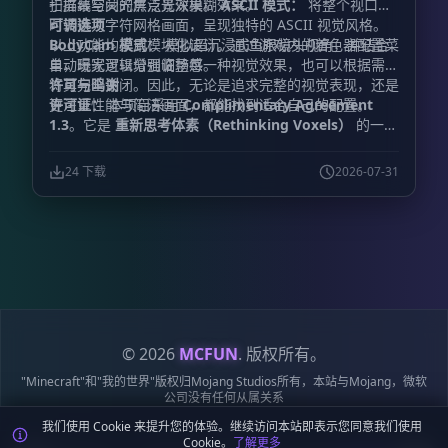
于屏幕空间的焦点景深模糊效果。
扫描线与荧光屏泛光效果。
ASCII 模式：
将整个视口实
时转换为字符网格画面，呈现独特的 ASCII 视觉风格。
可调选项
BodyCam 模式：
以上功能均采用模块化设计。通过游戏内的着色器配置菜
模拟超沉浸式鱼眼镜头视角，并结合
自动曝光逻辑增强临场感。
单，玩家可以分别调整每一种视觉效果，也可以根据需要
将其完全关闭。因此，无论是追求完整的视觉表现，还是
许可与鸣谢
更注重性能与简洁画面，都能找到适合自己的配置。
许可证：
本项目采用
Complimentary Agreement
1.3
。它是
重新思考体素（Rethinking Voxels）
的一个
分支，而
重新思考体素
又建立在
互补光影
（Complementary Shaders）
的基础之上。原项目的
24 下载
2026-07-31
版权声明与许可证条款均被严格保留。
主要开发者：
FastdropX
模组修改政策：
出于对项目维护工作的尊
重，如果计划发布较大规模的修改版本，请在发布前通知
开发者，或提交一个拉取请求。
特别鸣谢：
gri573：
感
谢其在
重新思考体素
中实现了出色的体素路径追踪系
统。
EminGT：
感谢其创建了
互补光影
这一基础着色器
框架。
LoLip_p：
感谢其为 BodyCamera 模式提供支
持。
原始社区贡献者：
感谢所有参与基础 CRT 效果与
ASCII 屏幕矩阵制作的社区成员。
© 2026
MCFUN
. 版权所有。
"Minecraft"和"我的世界"版权归Mojang Studios所有，本站与Mojang，微软
公司没有任何从属关系
我们使用 Cookie 来提升您的体验。继续访问本站即表示您同意我们使用
隐私
服务
Cookie
站点
鄂ICP备
鄂公网安备
Cookie。
了解更多