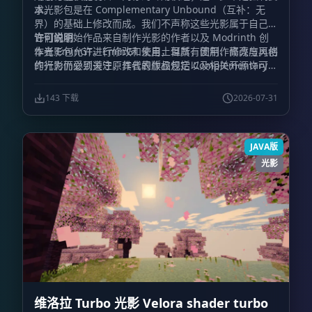
求。
本光影包是在 Complementary Unbound（互补：无
界）的基础上修改而成。我们不声称这些光影属于自己，
它们的原始作品来自制作光影的作者以及 Modrinth 创
许可说明
作者 EminGT。EminGT 来自土耳其，因制作高亮度风格
本光影包允许进行修改和使用，但所有使用、修改与再创
的光影而受到关注，其代表作品包括 Complementary
作行为仍必须遵守原作者的版权规定以及相关开源许可要
Unbound（互补：无界）、Complementary
求。
Shaders（互补光影）以及 Complementary
143 下载
2026-07-31
Reimagined（互补：重构版）。
JAVA版
光影
维洛拉 Turbo 光影 Velora shader turbo