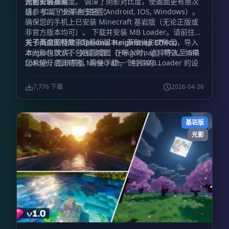
源色彩的准确度。 调深了阴影对比度，使画面更有层次
光影安装指南
感。 实现了全平台支持（Android, IOS, Windows）。
请参考以下步骤进行配置：
确保您的手机上已安装 Minecraft 基岩版（无论正版或
非官方版本均可）。 下载并安装 MB Loader。请前往官
方 GitHub 仓库获取最新版本。 获取光影文件后，导入
关于高度图特效 (Optional Heightmap Effect)
.mcpack 文件。 关键步骤：在导入时，选择导入至 MB
本光影包默认不包含高度图（Heightmap）特效。如果
Loader，而非原版 Minecraft。 进入 MB Loader 的设
您希望开启此特效，需要下载一个特殊的
置界面。 向下滚动并找到设置菜单，关闭所有“自动修复
renderchunk.material.bin 文件，该文件已集成了高度
(Autofix)”开关。 完成设置后，通过 MB Loader 启动游
图功能。获取方式请前往作者的 Discord 频道。
7,776 下载
2026-04-26
戏即可体验光影效果。
基岩版
光影