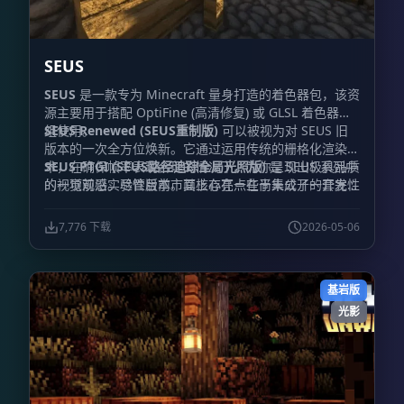
SEUS
SEUS
是一款专为 Minecraft 量身打造的着色器包，该资
源主要用于搭配 OptiFine (高清修复) 或 GLSL 着色器模
组使用。
SEUS Renewed (SEUS重制版)
可以被视为对 SEUS 旧
版本的一次全方位焕新。它通过运用传统的栅格化渲染技
术，在确保帧率表现合理的情况下，为你呈现出极具品质
SEUS PTGI (SEUS路径追踪全局光照版)
是 SEUS 系列中
的视觉观感。尽管目前市面上存在一些尚未公开的开发性
的一项前沿实验性版本。其核心亮点在于集成了一套完全
测试版本，但开发者近期的主要工作重心已转移至 SEUS
由开发者自主编写的软件端光线追踪实现方案，最重要的
PTGI 的迭代升级上。
是，运行它
并不强制要求
玩家必须拥有 RTX 系列显卡。
7,776 下载
2026-05-06
项目名称中的 “PTGI” 全称为 “Path Traced Global
Illumination (路径追踪全局光照)”，这不仅是该项目的
招牌特性，同时还涵盖了基于路径追踪的反射效果。
基岩版
光影