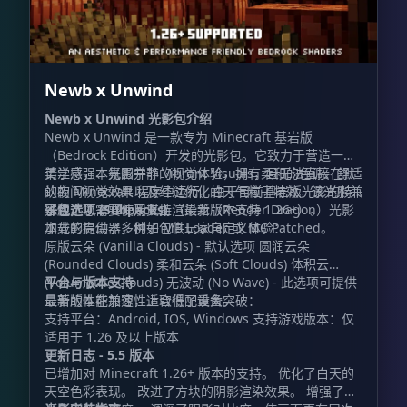
Newb x Unwind
Newb x Unwind 光影包介绍
Newb x Unwind 是一款专为 Minecraft 基岩版
（Bedrock Edition）开发的光影包。它致力于营造一种
美学感强、氛围宁静的视觉体验，拥有柔和的色调、舒适
请注意，本光影并非 Vibrant Visuals，且无法直接在默
的夜间视觉效果以及经过优化的天气粒子特效。该光影兼
认的 Minecraft 程序中运行。由于目前基岩版光影的特
容版本 1.21.21 及以上（最新版本支持 1.26+）。
殊性，您需要使用支持渲染龙（Render Dragon）光影
子包选项 (Subpacks)
加载的启动器，例如 MB Loader 或 MC Patched。
本光影提供了多种子包供玩家自定义体验：
原版云朵 (Vanilla Clouds) - 默认选项 圆润云朵
(Rounded Clouds) 柔和云朵 (Soft Clouds) 体积云
(Volumetric Clouds) 无波动 (No Wave) - 此选项可提供
平台与版本支持
显著的性能加速，适合低配设备。
最新版本在兼容性上取得了重大突破：
支持平台：Android, IOS, Windows 支持游戏版本：仅
适用于 1.26 及以上版本
更新日志 - 5.5 版本
已增加对 Minecraft 1.26+ 版本的支持。 优化了白天的
天空色彩表现。 改进了方块的阴影渲染效果。 增强了光