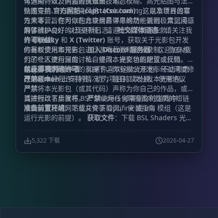
体渲染，以及内置的抗锯齿技术。
可选的特效，例如景深效果、动态模糊、高光贴图与法线
贴图支持、卡通渲染风格（Celshading）以及世界曲率
快速导航
官方网站 (capttatsu.com)
：这是本项目的官
效果等，旨在为你的方块世界带来焕然一新且极具沉浸感
方大本营。你可以在此查阅最详尽的功能说明、常见问题
的体验。
解答（FAQs）以及更新日志。
为了维护良好的社区环境，请遵守以下使用条款：
社交媒体动态
：请关注我
的
许可权益：
Bluesky
和
X (Twitter)
账号，获取关于光影包开发
的最新资讯和预告。
你有权使用本光影包进行游戏截图和视频录制。 你有权
加入 Discord 服务器
：欢迎加入我
们的社区进行深度讨论、提问、提交功能建议或反馈
为了个人使用目的，私自修改本光影包的配置或代码。
Bug。
在
禁止事项：
获得我明确许可
支持创作者
的前提下，你有权公开发布经过深度修
：如果你喜欢这款光影包，不妨考虑
在
改的版本。
严禁
Patreon
在未经我许可的情况下，擅自二次分发本光影包。
上支持我，助力项目持续发展。 使用协议
严禁
将本光影包（或其代码）声称为你自己的作品，或对
其进行改名后发布。
请按照以下步骤将 BSL Shaders 部署到你的游戏中：
严禁
使用任何带有盈利性质的短链
准备前置环境
：下载并安装 Optifine 或 Iris 模组（这是
接跳转至我的网站或文件下载页。 安装指南
运行光影的前提）。
获取文件
：下载 BSL Shaders 光影
包文件。
置入文件
：将下载好的压缩包直接放入
文件夹中（无需解压）。
.minecraft\shaderpacks
5,322 下载
2026-04-27
启动游戏
：运行 Minecraft 启动器并进入游戏。
启用光
影
：依次打开“选项 (Options)” -> “视频设置 (Video
Settings)” -> “光影 (Shaders)”。
最终激活
：在列表中选
择
BSL Shaders
，享受你的全新视界。