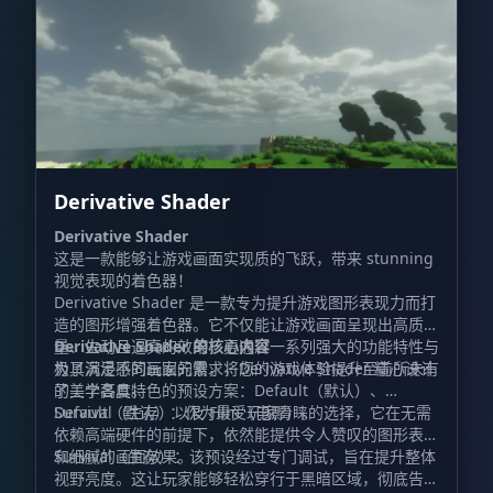
Derivative Shader
Derivative Shader
这是一款能够让游戏画面实现质的飞跃，带来 stunning
视觉表现的着色器！
Derivative Shader 是一款专为提升游戏图形表现力而打
造的图形增强着色器。它不仅能让游戏画面呈现出高质
量、生动且逼真的效果，更通过一系列强大的功能特性与
Derivative Shader 的核心内容
极具沉浸感的画面元素，将您的游戏体验提升至前所未有
为了满足不同玩家的需求，Derivative Shader 精心设计
的美学高度。
了三个各具特色的预设方案：Default（默认）、
Survival（生存）以及 Film（电影）。
Default（默认）：作为最受玩家青睐的选择，它在无需
依赖高端硬件的前提下，依然能提供令人赞叹的图形表现
和细腻的画面效果。
Survival（生存）：该预设经过专门调试，旨在提升整体
视野亮度。这让玩家能够轻松穿行于黑暗区域，彻底告别