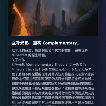
互补光影：重构 Complementary
Shaders - Reimagined
以非凡的品质、极致的细节与优异的性能，完美诠释
Minecraft 的原生精髓。
关于本作
互补光影 (Complementary Shaders)
是一款专为
Minecraft Java 版打造的重量级光影包，其核心竞争力
在于对细节的极致雕琢、对画质的严格把控以及业界顶尖
为了兼顾不同配置的玩家群体，该光影包预设了从“马铃
的优化水平。它不仅赋予了游戏海量的高质量视觉特效，
薯级”入门配置到“极致”高配的多种性能配置文件。其设
提供了两种截然不同的默认视觉风格，更难能可贵的是，
计哲学始终贯彻“绝不喧宾夺主”，确保在提升画质的同
“重构风格 (Reimagined)”
是互补光影 r5 版本自带的两
它为游戏内几乎所有的方块都定制了专属的视觉效果。
时，永远不会干扰玩家正常的生存与建造体验。这一项目
种默认风格之一。它的核心宗旨在于忠实保留 Minecraft
最早始于 2018 年对 BSL 光影的修改，历经岁月沉淀与
独有的视觉元素与方块美学，同时利用现代图形技术，提
选择您的风格
无数次重大更新，甚至为了达到社区的高标准要求而进行
供一种经过精心打磨、焕然一新的“原版升级”质感。
互补光影提供了两种特色鲜明的视觉风格供探险家们选
了代码层面的彻底重写。互补光影始终将用户的反馈视为
择。必须强调的是，这两种风格在底层技术上是互通的，