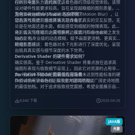
在阴影中迷失方向的困扰。
Film（电影）：这代表了该着色器的顶级视觉体验。该预
设对硬件性能要求较高，旨在呈现超精细的图形质量，内
置电影黑边模式与专业级动态模糊（Motion Blur），让
为何 Derivative Shader 与众不同？
您的游戏视觉观感媲美真人动作电影。
动态天气系统：雨水环境现在具备了真实的交互反馈，无
论是在地面还是水面，都能感受到细腻的物理表现。此
外，当天气在晴雨之间切换时，云层的形态也会随之发生
电影级沉浸体验：内置电影黑边模式（Cinematic
动态变化。
bars）与专业级的动态模糊，赋予画面更流畅、更真实
的电影质感。
精细生态环境：着色器对水下光影进行了深度优化，呈现
出极具真实感与细节深度的水下世界。
Derivative Shader 的硬件需求如何？
确实很高。鉴于 Derivative Shader 将重点放在追求高
端图形表现与极致细节呈现上，因此它对资源的占用非常
大。我们并不建议配置较低的设备或未达到性能标准的硬
Derivative Shader 的最佳应用场景
件尝试使用该着色器，以免影响游戏性能。
Derivative Shader 是展示宏大建筑结构或广阔史诗地图
的最佳拍档。对于追求极致视觉震撼，希望全面展示自己
宏伟建筑作品与壮丽氛围的玩家来说，它是最理想的选
择。
9,640 下载
2026-04-26
JAVA版
光影