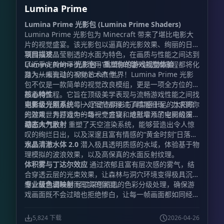
Lumina Prime
Lumina Prime 光影包 (Lumina Prime Shaders)
Lumina Prime 光影包为 Minecraft 带来了堪比电影大
片的视觉盛宴。该光影包以逼真的光影效果、绚丽的日落
氛围以及晶莹剔透的水面为特色，在画质与性能之间达到
项目描述
了近乎完美的平衡。使用它，你的每一次游戏旅程都将化
Lumina Prime 光影包 – 重塑你的游戏视觉体验
身为一幅流动的视觉艺术杰作。
踏入从未有过的 Minecraft 世界！Lumina Prime 光影
包不仅是一款简单的视觉改良模组，更是一项全方位的图
形重构工程。它旨在顶级美学表现与流畅游戏性能之间找
核心特性
到黄金分割点。每一处细节都经过了精雕细琢，力求将你
电影级光照系统
引入了动态阴影与真实感十足的太阳眩
的游戏世界打造为一场视觉盛宴，成就非凡的电影级质
光效果，为游戏中的每一个方块和地形增添了空间的深度
感。
与生命力。
动态大气散射
重塑了天空渲染系统，能够营造出令人惊
叹的绚烂日出，以及深邃且富有情感的“黄金时刻”日落景
观。
水晶清澈水体 2.0
潜入极具透明质感的水域，体验基于物
理模拟的波浪效果，以及高保真的水面反射纹理。
体积雾与丁达尔效应
通过浓郁且富有层次感的雾气，结
合穿透云层的光束效果，让森林与洞穴环境变得极具沉浸
感，营造出神秘而写实的氛围。
专业级色调映射
经过深思熟虑的色彩分级处理，确保游
戏画面既不会过暗也拒绝惨白，让每一帧画面都如同经过
精心调色的艺术品。
5,824 下载
2026-04-26