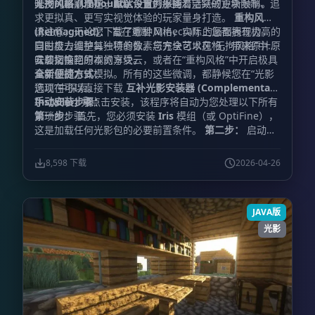
开发的最高准则，直至今日仍保持着活跃的更新频率。
唯一的区别仅在于
无拘风格 (Unbound)：
默认设置
专为那些渴望突破方块限制、追
的不同：
求更拟真、更写实视觉体验的玩家量身打造。
重构风格
(Reimagined)：
请注意，无论您下载了哪种风格，实际上您都拥有极高的
旨在重塑 Minecraft 的画面表现力，
同时极力维护其独特的像素与方块艺术风格，带来原汁原
自由度去调整每一项参数。您完全可以在“无拘风格”中将
味却又惊艳的视觉享受。
云层切换回原本的方块云，或者在“重构风格”中开启极具
安装指南
真实感的水体模拟。所有的这些微调，都静候您在“光影
全新便捷方式：
选项”中探索。
您现在可以直接下载
互补光影安装器 (Complementary
Installer)
手动安装步骤：
并点击安装，该程序将自动为您处理以下所有
繁琐的步骤。
第一步：
首先，您必须安装
Iris
模组（或 OptiFine），
这是加载任何光影包的必要前置条件。
第二步：
启动游
戏，进入“视频设置”，找到并点击“光影包”或“光影”菜
单。
第三步：
点击菜单中的“光影包文件夹”按钮，系统
8,598 下载
2026-04-26
将自动打开对应的文件夹窗口。
第四步：
下载互补光影
文件，并将该文件直接放入刚才打开的文件夹中。（
重要
提示：
请勿解压该压缩文件，直接放入即可）。
第五
JAVA版
步：
返回游戏窗口，在光影包列表中选中
“Complementary”即可启用。（如果列表中未显示，请
光影
尝试刷新菜单）。