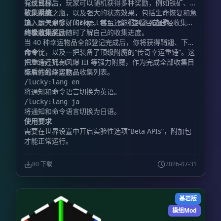
有仪式感。
完成目标后，玩家可以随机获得多种奖励，例如铁矿、金
矿、附魔之瓶，以及强大的状态效果，包括生命恢复和急
收集系统
迫。运气足够好的时候，甚至还能得到不死图腾。
输入聊天命令
，即可查看目前已经收集过
/lucky:list
的幸运物品，随时了解自己的收集进度。
终极收集奖励
当 40 种幸运物品全部登记完成后，你将获得鞘翅、下界
合金锭，以及一把装备了顶级附魔的“传奇幸运重锤”。这
命令
把重锤还拥有风爆 III 等强力附魔，作为完成全部收集目
/lucky:list
标后的最终奖励。
查看你的幸运物品收集列表。
/lucky:lang en
将通知和命令语言切换为英语。
/lucky:lang ja
将通知和命令语言切换为日语。
使用要求
需要在世界设置中开启实验性选项“Beta APIs”，附加包
才能正常运行。
80 下载
2026-07-31
基岩版
模组Mod