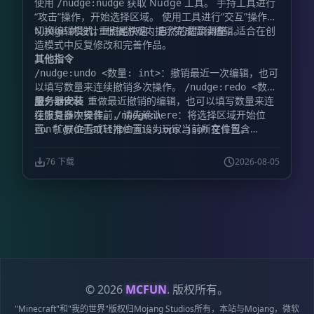
使用
获取 Nudge 工具。 手持工具进行
/nudge:nudge
“攻击”操作，开始选择区域。 使用工具进行“交互”操作，
切换编辑模式。 根据游戏内提示完成后续编辑。
Nudge 的设计重点是快速、自然的建筑调整，适合在创
造模式中反复修改和完善作品。
其他指令
：撤销最近一次编辑，也可
/nudge:undo <数量: int>
以填写数量来连续撤销多次操作。
/nudge:redo <数
服务器安装
：重做最近撤销的编辑，也可以填写数量来连
量: int>
续恢复多次操作。
在服务器中安装前，请先确认
：将选择区域开始位
/nudge:here
置、扩展位置或轻推位置设为玩家当前所在位置。
文件包含
config/default/permissions.json
。如果没有，请手动添
@minecraft/debug-utilities
加。完成后，Nudge 的服务器安装方式与其他附加包相
76 下载
2026-08-05
同。
© 2026
MCFUN
. 版权所有。
"Minecraft"和"我的世界"版权归Mojang Studios所有，本站与Mojang，微软