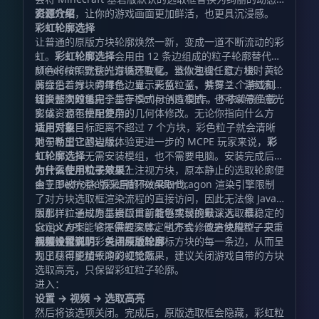
彩虹效果，让你的游戏画面更加鲜活，也更具沉浸感。
资源介绍
彩虹轮廓选择
让普通的原版方块轮廓焕然一新，变成一道不断流动的彩
虹。
彩虹轮廓选择
会用由 12 条边组成的粒子轮廓替代
Minecraft 默认的方块选取框。当你注视任意方块时，轮
颜色将按照完整光谱循环变化，依次包含：红、橙、黄、
廓会沿着方块的每条边显示彩色粒子，并每 2 个游戏刻
黄绿色、绿、青绿色、青、天蓝、蓝、紫罗兰、洋红和粉
切换一次颜色。
红。整个效果完全基于 Script API 制作，不依赖高负载
该资源同时适用于生存模式与创造模式，也可以与任意光
实体，也不使用复杂的几何体修改。无论你指向什么方
影或资源包搭配使用。
块，只要目标距离不超过 7 个方块，彩色粒子就会清晰
适用对象
地勾勒出它的边缘。
对于希望让基岩版体验更进一步的 MCPE 玩家来说，
彩
虹轮廓选择
无需安装模组，也不需要电脑。安装完成后，
你只需在手机或平板上注视方块，原本静止的选取轮廓便
为什么使用粒子效果？
会立即被完整的彩虹循环效果取代。
由于 Bedrock 版采用的 RenderDragon 渲染引擎限制
了对方块选取框渲染流程的直接访问，因此无法像 Java
版那样，通过原生接口重新着色或替换默认选取框。
因此，粒子成为基岩版目前能够实现的最深入、最稳定的
Script API 能够提供的深层定制方式，便是使用粒子来重
自定义方案。它不需要实体，也不会修改方块模型，只会
新描绘轮廓。
用整齐排列的彩色点线追踪目标方块的每一条边，从而呈
视频设置说明：关闭原版轮廓
现出尽可能精致的彩虹轮廓。
为了获得更加干净的视觉效果，建议关闭游戏自带的方块
选取高亮，只保留彩虹粒子轮廓。
进入：
设置 → 视频 → 选取高亮
然后将该选项关闭。完成后，原版选取框会隐藏，彩虹粒