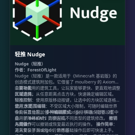
轻推 Nudge
Nudge（轻推）
作者：ForestOfLight
Nudge（轻推）是一款适用于《Minecraft 基岩版》的
创造模式建筑附加包。它借鉴了 moulberry 的 Axiom
中简单实用的建筑工具，让玩家能够更快、更直观地调整
主要功能
大型建筑。
区域选择
：从任意距离点击方块，快速确定编辑区域。
轻推控制
：使用原版移动按键，让选中的方块区域逐格移
动。
使用方法
大范围编辑
：不受区域大小限制，可随时编辑世界
中的任意位置。
像安装其他附加包一样安装 Nudge，并确保世界设置中
多种编辑模式
：支持移动、克隆、堆
叠、删除等模式，方便完成不同类型的建筑修改。
启用了
Beta API
实验选项。
撤销
与重做
入门操作
：可以撤销或恢复最近执行的操作。
操作简单
：
无需复杂界面或指令，熟悉基础操作后即可快速上手。
进入安装了 Nudge 的世界后：