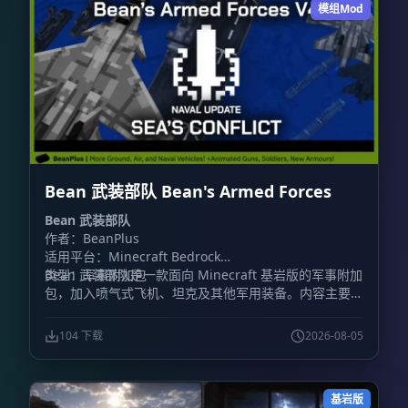
模组Mod
Bean 武装部队 Bean's Armed Forces
Bean 武装部队
作者：BeanPlus
适用平台：Minecraft Bedrock
类型：军事附加包
Bean 武装部队是一款面向 Minecraft 基岩版的军事附加
包，加入喷气式飞机、坦克及其他军用装备。内容主要围
绕载具战斗展开，包含装甲车辆和战斗机，同时加入火
炮、防毒面具、枪械等地面装备。
104 下载
2026-08-05
基岩版