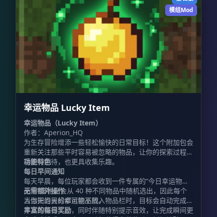
模组Mod
幸运物品 Lucky Item
幸运物品（Lucky Item）
作者：Aperion_HQ
为生存冒险增添一些轻松愉快的日常目标！这个附加包会
重新关注那些平时容易被忽略的物品，让你的探索过程变
得更有期待，也更具收集乐趣。
功能特色
每日早间通知
每天早晨，每位玩家都会收到一件专属的“今日幸运物
品”。该物品会从 40 种不同物品中随机选出，因此每个
无需额外操作
人当天的目标都可能不同。
当你把当天的幸运物品放入物品栏时，目标会自动完成，
并立即获得奖励，同时伴随特别提示音效，让完成瞬间更
丰富的每日奖励