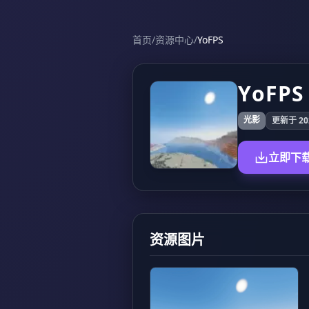
首页
/
资源中心
/
YoFPS
YoFPS
光影
更新于 202
立即下
资源图片