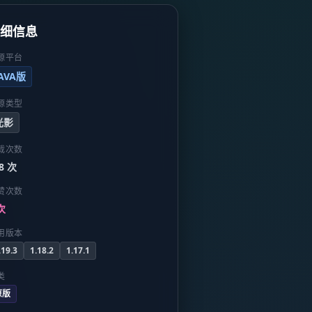
详细信息
源平台
JAVA版
源类型
光影
载次数
8 次
赞次数
次
用版本
.19.3
1.18.2
1.17.1
类
原版