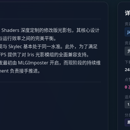
资
13's Shaders 深度定制的修改版光影包，其核心设计
与运行效率之间的完美平衡。
资
 Skylec 基本处于同一水准。此外，为了满足
S 提供了对 Iris 光影模组的全面兼容支持。
发最初由 MLGImposter 开启，而现阶段的持续维
下
24
ent 负责接手推进。
点
0 
适
1
分