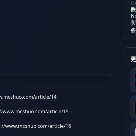
发
发
20
w.mcshuo.com/article/14
://www.mcshuo.com/article/15
s://www.mcshuo.com/article/16