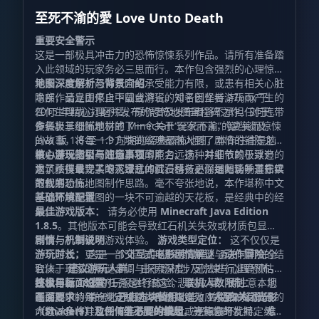
至死不渝的愛 Love Unto Death
重要安全警示
这是一部极具冲击力的恐怖惊悚系列作品。请所有准备踏
入此领域的玩家务必三思而行。本作包含强烈的心理惊吓
元素，若您对恐怖氛围的承受能力有限，或患有相关心脏
地图深度解析与背景介绍
隐疾，请立即停止下载或游玩。对于因坚持游玩而产生的
本部作品是由来自中国台湾省的知名创作者 27box 于
任何生理或心理不适，原作者及发布者将不承担任何连带
2015 年精心打磨并发布的恐怖地图里程碑之作。对于众
责任。
多热衷于恐怖题材的 Minecraft 玩家而言，每当谈及
作者极其细腻地讲述了一个关于“至死不渝”的凄美而惊悚
Java 版 1.8 至 1.9 时期的经典恐怖地图，本作往往是脑
的故事，将每一个方块的纹理都融入到了剧情的铺陈之
海中浮现的第一顺位。它的声名远扬，并非依赖于浮夸的
中，展现了极高的场景叙事能力。这种对细节的极致追
核心游玩指引与注意事项
建筑炫技或令人眼花缭乱的红石科技，而是归功于其扎实
求，不仅呈现了令人窒息的沉浸感，更深远地影响了后续
为了获得最完美的沉浸式体验，请务必仔细阅读并遵守以
的叙事功底。
数代的恐怖地图制作思路。毫不夸张地说，本作堪称中文
下规则：
区恐怖解谜地图的一块不可逾越的天花板，是经典中的经
基础环境配置
典。
最佳游戏版本：
请务必使用
Minecraft Java Edition
1.8.5
。其他版本可能会导致红石机关失效或材质包显示
错误，严重破坏游戏体验。
剧情与机制说明
游戏类型定位：
这不仅仅是
一个游戏，更是一部
游玩时长：
这是一个非线性的探索过程，通关时间完全
交互式电影剧情解谜
与
动作冒险
的结
合体。
取决于玩家的解谜步调与探索深度，无法进行准确预估。
建议游玩人群：
由于题材涉及惊悚与心理恐怖，
建议年满
终极目标：
技术与画面设置
18岁
您的任务是终结这个悲剧故事。请注意，您
的玩家进行体验。
联机人数限制：
本地
图采用了特殊的判定机制，严格限定为
在游戏中的每一个支线选择都像蝴蝶效应般影响着最终的
画面要求：
请务必
开启方块替用
功能，并
1人至2人
彻底关闭光影
游玩。
人数过多将导致剧情无法正常触发或逻辑崩坏。
命运，全作共包含
（Shaders）及任何非必要的模组
6组不同的结局
，等待您的发掘。
。光影会干扰特定线索
难