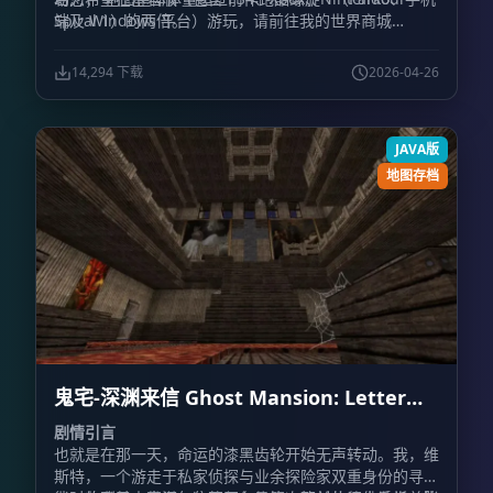
Spiral 1）的两倍。
端及 Windows 平台）游玩，请前往我的世界商城
（Minecraft Marketplace）获取相关内容。
14,294 下载
2026-04-26
JAVA版
地图存档
鬼宅-深渊来信 Ghost Mansion: Letter
from the Abyss
剧情引言
也就是在那一天，命运的漆黑齿轮开始无声转动。我，维
斯特，一个游走于私家侦探与业余探险家双重身份的寻觅