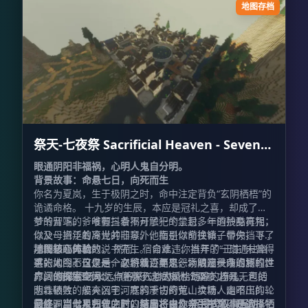
地图存档
祭天-七夜祭 Sacrificial Heaven - Seven
Nights Rite
眼通阴阳非福祸，心明人鬼自分明。
背景故事：命悬七日，向死而生
你名为夏岚，生于极阴之时，命中注定背负“玄阴栖梧”的
诡谲命格。 十九岁的生辰，本应是冠礼之喜，却成了噩
梦的开端。爷爷颤抖着揭开了一个尘封多年的残酷真相：
爷爷留下的，唯有三条不可触犯的禁忌、一道护身符咒，
你父母当年的离世并非意外，而是以命换命，替你挡下了
以及一把泛着冷光的旧琴。他指引你前往镇子中央，寻找
那场必死的劫数。 然而，宿命难违。当年的“正主”未曾得
那位知晓天机的说书先生。 自此，你推开了一扇通往幽
地图核心体验
手，如今七日之后，必将循迹而来，索取这一条迟到的性
冥的大门。这是一个交织着百年恩怨、阴阳秩序崩坏的世
这张地图不仅仅是一次游戏，更是一场触及灵魂的旅程。
命。你的生死大坎，便悬于这短短七个昼夜之间。
界。 婉娘那场永远点不燃红烛的婚礼劫难、梓儿无声的
广阔的探索空间：
你将深入七大风格迥异的场景，包括
悲壮牺牲、船夫沉于河底的千古奇冤、卖糖人走不出的轮
阴森破败的废弃凶宅、寒鸦凄切的荒山坟场、幽暗压抑的
回怪圈、僧人死守的封口禁言、以及学生那化不开的执
河底洞窟以及古老庄严的深山古寺。
最终，当七星归位之时，结局将由你亲手书写。是选择牺
沉浸式叙事互动：