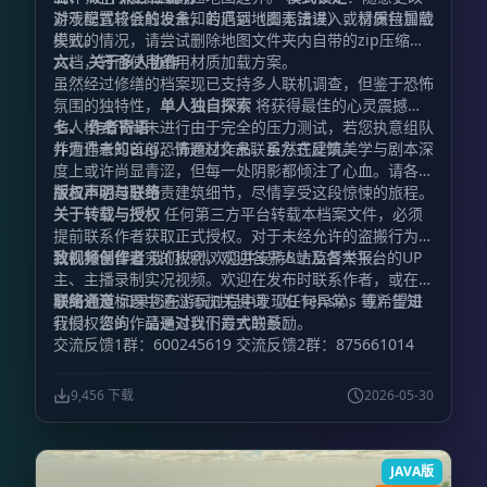
游戏模式将会触发未知的厄运（脚本错误），请保持冒险
对于配置较低的设备，若遇到地图无法进入或材质包加载
模式。
失败的情况，请尝试删除地图文件夹内自带的zip压缩包
文档，转而使用备用材质加载方案。
六、 关于多人协作
虽然经过修缮的档案现已支持多人联机调查，但鉴于恐怖
氛围的独特性，
单人独自探索
将获得最佳的心灵震撼。
多人模式下尚未进行由于完全的压力测试，若您执意组队
七、 作者寄语
并遭遇未知Bug，请通过文末联系方式反馈。
作为作者的首部恐怖题材作品，虽然在建筑美学与剧本深
度上或许尚显青涩，但每一处阴影都倾注了心血。请各位
探员不必过分苛责建筑细节，尽情享受这段惊悚的旅程。
版权声明与联络
关于转载与授权
任何第三方平台转载本档案文件，必须
提前联系作者获取正式授权。对于未经允许的盗搬行为，
我们将保留追究的权利，欢迎各界人士监督举报。
致视频创作者
我们热烈欢迎并支持B站及各大平台的UP
主、主播录制实况视频。欢迎在发布时联系作者，或在视
频简介及标题中通过添加关键词（如 Tensins 等）告知
联络通道
如果您在游玩过程中发现任何异常，或希望进
我们，您的作品是对我们最大的鼓励。
行授权咨询，请通过以下方式联系：
交流反馈1群：600245619 交流反馈2群：875661014
9,456 下载
2026-05-30
JAVA版