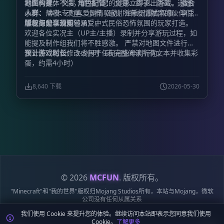
到任何身体不适，请为了您的健康立即退出游戏。
地图构建：
文雯
角色配音：
文雯、鸽子、南墨、迷途、
适合
人群：
小宵、熬夜、天皇、小梓（感谢所有友情献声的伙伴们，
本作专为喜爱剧情驱动、注重沉浸式叙事、享受
解谜探索以及能够承受中式民俗恐怖氛围的玩家打造。
非专业配音请多包涵）。
版权与分享须知
欢迎各位实况主（UP主/主播）录制并分享游玩过程，如
能提及制作组我们将不胜感激。 严禁对地图文件进行二
次上传、私自修改或用于任何商业牟利行为。
预计游戏时长：
2-3小时（若完整阅读所有文本并收集彩
蛋，约需4小时）
8,640 下载
2026-05-30
© 2026
MCFUN
. 版权所有。
"Minecraft"和"我的世界"版权归Mojang Studios所有，本站与Mojang，微软
公司没有任何从属关系
我们使用 Cookie 来提升您的体验。继续访问本站即表示您同意我们使用
隐私
服务
Cookie
站点
鄂ICP备
鄂公网安备
Cookie。
了解更多