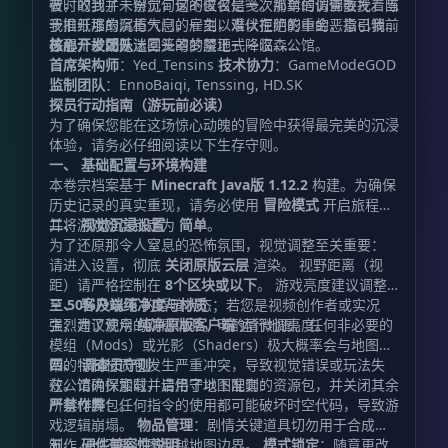
者，收到了一份沉甸甸的匿名信笺。那封信仿佛散发着陈
彼时的我并未察觉，这不仅仅是一次简单的调查委托。当
于旧纸堆的腐朽气息，雇主以难以拒绝的重金，指引我前
我推开那扇沉重大门的一刻，潜伏在阴影中的恶意已悄然
往那个被郊外迷雾笼罩的禁地——汉森公馆。
苏醒，一场无法回头的梦魇正式降临……
核心开发团队
首席架构师
：Yed_Tensins
技术协力
：GameModeGOD
监制团队
：EnnoBaiqi, Tenssing, HD.SK
探员行动指南（游玩前必读）
为了确保您能在这场惊心动魄的冒险中获得最完美的沉浸
体验，请务必仔细阅读以下生存守则。
一、 基础配置与环境构建
本卷宗档案基于
Minecraft Java版 1.12.2
构建。为确保
历史记录的真实重现，请务必使用
冒险模式
开启旅程，
并将游戏难度锁定为
二、 视觉沉浸设置
简单
。
为了还原那令人窒息的恐怖氛围，视觉调整至关重要：
请进入设置，彻底
关闭原版云层
渲染。 视野距离（视
距）请严格控制在
8个区块或以下
。 游戏亮度建议调整
至
三、 客户端纯净度与材质
50%及以下
的昏暗状态；若您是视频创作者或实况
主，为了观众的观感体验，可酌情微调亮度。
强烈建议使用
纯净原版客户端
运行地图。任何非必要的
模组（Mods）或光影（Shaders）极大概率会与地图自
带的特制材质包发生严重冲突，导致视觉错误或玩法失
四、 调查员守则
效。请确保加载并启用了地图配套的资源包，并关闭其余
在公馆内探索时，请恪守以下准则：
所有材质包。
严禁作弊
：任何指令的使用都可能破坏时空代码，导致游
戏逻辑崩塌。
物品管理
：剧情关键道具切勿用于合成台
制作，也不要试图翻越地图边界。
五、 硬件兼容性说明
模式锁定
：随意更改