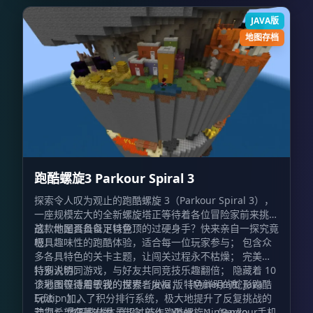
JAVA版
地图存档
跑酷螺旋3 Parkour Spiral 3
探索令人叹为观止的跑酷螺旋 3（Parkour Spiral 3），
一座规模宏大的全新螺旋塔正等待着各位冒险家前来挑
战！你是否具备足以登顶的过硬身手？快来亲自一探究竟
这款地图具备以下特色：
吧！
极具趣味性的跑酷体验，适合每一位玩家参与； 包含众
多各具特色的关卡主题，让闯关过程永不枯燥； 完美支
持多人协同游戏，与好友共同竞技乐趣翻倍； 隐藏着 10
特别说明：
个彩蛋等待着敏锐的探索者发掘； 特色鲜明的蛇形跑酷
该地图仅适用于我的世界：Java 版（Minecraft: Java
玩法； 加入了积分排行系统，极大地提升了反复挑战的
Edition）。
动力； 地图整体体量超过前作跑酷螺旋 1（Parkour
若您希望在基岩版（包含 PS4、Xbox、Nintendo、手机