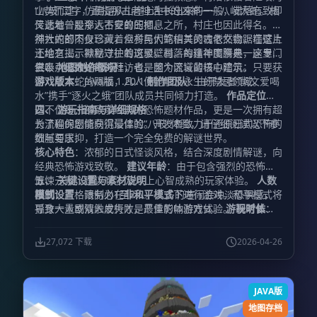
山势而建，仿佛是从山崖上生长出来的一般，错落有致却
“八岐”二字，直指那古老神话中的凶神——八岐大蛇。相
又透着一股令人不安的压抑。
传此地曾是那远古巨兽的栖息之所，村庄也因此得名。虽
然大蛇的肉身已灭，但村民们笃信其灵魂依然盘踞在这片
神社内部不仅珍藏着众多与大蛇相关的古老文物，墙壁上
土地之上，默默守护着这里。村落的精神图腾是一座专门
还绘有揭示神秘过往的斑驳壁画。每逢年度祭典，这里总
供奉八岐大蛇的神社，也是整个区域的核心建筑。
会吸引无数好奇的拜访者，因为流言蜚语中暗示：只要获
三、 地图制作概况
得八岐大蛇的赐福，凡人便能触及永生的禁忌领域。
游戏版本
：Java版 1.20.1
制作团队
：由开发者“凯文爱喝
水”携手“逐火之蛾”团队成员共同倾力打造。
作品定位
：
这不仅是一部致敬经典的恐怖题材作品，更是一次拥有超
四、 游玩指南与详细规格
长流程的剧情向沉浸体验。开发者致力于还原日式恐怖的
为了确保您能获得最佳的“八岐”体验，请仔细阅读以下参
细腻与压抑，打造一个完全免费的解谜世界。
数与要求：
核心特色
：浓郁的日式怪谈风格，结合深度剧情解谜，向
经典恐怖游戏致敬。
建议年龄
：由于包含强烈的恐怖与
惊悚元素，建议18岁及以上心智成熟的玩家体验。
五、 关键设置与素材说明
人数
限制
模式设置
：严格限制为1至2人。人多的喧闹会冲淡恐惧感，
：请务必在
非和平模式
下进行游戏。和平模式将
孤身一人或双人成行才是最佳的体验方式。
导致大量剧情触发失败，严重影响游戏体验。
游玩时长
视听体
：
没有固定的通关时间，一切取决于玩家的解谜步调与探索
验
： 为了获得极致的恐怖氛围，强烈建议搭配推荐的光
深度，请准备好充足的时间沉浸其中。
影包进行游玩。 关于材质包的使用，请将下载后的ZIP压
终极目标
：逃离
27,072 下载
2026-04-26
这段剧情发生的诡异之地，活着返回“平田站”。
缩文件解压，并正确放入游戏的材质包文件夹中。
难度评
版权
级
提示
：★（本作更侧重于剧情演绎与氛围营造，而非硬核
：本作品内的材质包含大量作者手工绘制的独家素
操作）。
材，凝聚了制作团队的心血。请尊重创作者的劳动成果，
JAVA版
切勿擅自修改、提取或拷贝用于其他用途。
地图存档