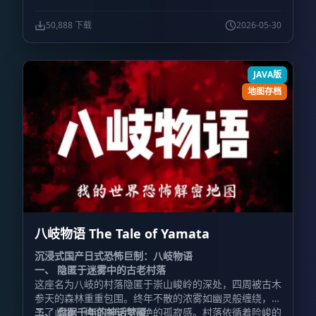
度评级：
的视觉呈现，而模组可能导致脚本冲突。
五星级（★★★★★）
。
核心提示：
服务器设置：
请彻底
摒弃传统 Minecraft 的游玩逻辑（如“遇到墙就挖”或“物
若您选择双人联机模式，请务必在服务器配置文件
50,888 下载
2026-05-30
品只是合成材料”）。在本作中，
（server.properties）中将指令方块选项设置为开启状
任何物品都具备其真实
的物理意义和用途
态：
，它们是可以被实际“使用”在环境中
。
难度设置：
游戏
enable-command-block=true
的。请像在一个真实世界中那样去思考问题，否则您将陷
必须在
非和平模式
下运行，否则关键的怪物与剧情事件将
JAVA版
入严重的卡关困境。
无法生成。
材质包特别说明：
下载的资源包通常包含专
用材质。请
严禁解压缩
该 zip 格式的材质包。 该材质包
地图存档
为作者纯手工绘制，包含大量剧情相关的独家纹理，
严禁
任何形式的擅自篡改、提取或二次拷贝
。请尊重创作者的
心血，保持原汁原味。
八岐物语 The Tale of Yamata
沉浸式国产日式恐怖巨制：八岐物语
一、 隐匿于迷雾中的古老村落
这座名为八岐的村落隐匿于崇山峻岭的深处，四周被古木
参天的森林重重包围。终年不散的浓雾如幽灵般缠绕，赋
予了此地一种彻底与世隔绝的孤寂感。村落依循着险峻的
二、 盘踞千年的神话梦魇