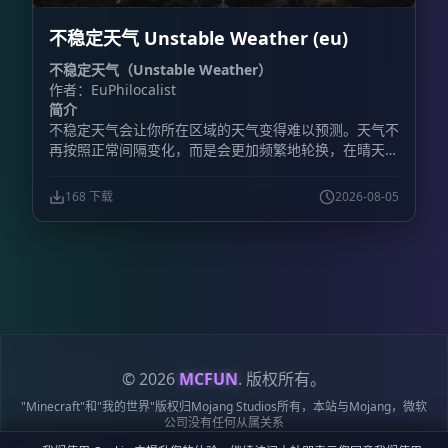
为 64×64 格。 - **物品栏保护：** 战斗开始前保存玩家
不稳定天气 Unstable Weather (eu)
的物品、经验值和位置，比赛结束后完整恢复。 - **大
厅系统：** 设置主大厅出生点后，玩家完成决斗会自动
不稳定天气（Unstable Weather）
返回大厅。 - **套装编辑：** 可以修改已有套装，也能
作者：EuPhilocalist
按照服务器需求调整装备配置。 - **挑战模式：** 直接
简介
向其他玩家发起决斗邀请。 - **自定义套装：** 最多保
不稳定天气会让你所在区域的天气变得难以预测。天气不
存 100 套自定义套装。 **包含的游戏模式** 插件提供
再按照正常间隔变化，而是会更加频繁地轮换，在晴天、
11 套预配置套装，说明中列出的模式包括： -
降雨、雷暴以及其他天气状况之间快速切换。
**Classic（经典）：** 铁制盔甲搭配钻石剑，考验基础
战斗技巧。 - **Diamond（钻石）：** 全套钻石装备，
168 下载
2026-08-05
进行正面硬碰硬的战斗。 - **Netherite（下界合金）：
** 全套下界合金装备，并提供附魔金苹果。 -
**Archer（弓箭手）：** 使用弓进行远程战斗，装备皮
革盔甲。 - **UHC：** 使用金头和战术装备，重点考验
治疗与战斗策略。 - **Sumo（相扑）：** 只允许通过
击退将对手打下平台，需要准备专用平台竞技场。 -
**Gapple（金苹果）：** 一边使用金苹果恢复，一边承
受对手的持续攻击。 **玩家命令** - `/duel:menu`：打
开游戏模式选择菜单，也可以使用菜单物品。 -
© 2026
MCFUN
. 版权所有。
`/duel:menuitem`：获得交互式决斗菜单物品。 -
"Minecraft"和"我的世界"版权归Mojang Studios所有，本站与Mojang，微软
`/duel:team `：加入团队排队。例如，`/duel:team
公司没有任何从属关系
classic 2` 可加入 2v2 经典模式。 - `/duel:leaveteam`：