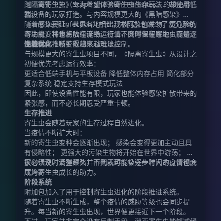
跑：寄生虫》（Scape and Run: Parasites）的核心体
《隔离寄生虫》专为希望体验寄生虫生存玩法、却使用低
验。
端设备的玩家打造。与内容规模更大的《黑暗感染》
（The Dark Infection）相比，本附加包减少了部分系统
随着感染蔓延，世界各地会出现被污染的生物，更危险的
与功能，将重点放在流畅运行上，同时保留寄生虫疫情逐
寄生虫变种也将陆续诞生。疫情不会停留在原地，而是会
步进化、不断扩散的核心玩法。
随着时间推移变得越来越难以控制。
性能优化
与规模更大的寄生虫项目不同，《隔离寄生虫》从设计之
初便优先考虑运行效率：
更适合低端手机与平板设备 降低整体内存占用 简化部分
复杂系统 稳定支持生存模式玩法
因此，即使设备性能有限，玩家也能体验感染扩散带来的
紧张感，而不必长期忍受严重卡顿。
生存推进
寄生虫会随着玩家的生存过程自然进化。
当疫情不断扩大时：
新的寄生虫变种会逐渐出现； 感染会变得更加主动且具
有侵略性； 更强大的污染生物将开始在世界中游荡； 玩
家必须及时调整策略，否则就可能被逐步壮大的疫情彻底
换句话说，活得越久并不代表越安全——时间本身，也会
压垮。
成为寄生虫成长的助力。
阶段系统
附加包加入了用于控制寄生虫进化的阶段推进系统。
随着寄生虫不断生成，整个疫情的威胁等级也会同步提
升。每当新的寄生虫出现，世界便更接近下一个阶段。