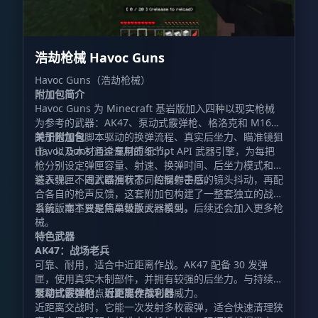
浩劫枪械 Havoc Guns
Havoc Guns（浩劫枪械）
附加包简介
Havoc Guns 为 Minecraft 基岩版加入四种以现实枪械
为参考的武器：AK47、泵动式霰弹枪、格洛克和 M16。
附加包包含脚本驱动的换弹流程、真实后坐力、瞄准镜狙
关于附加包
击，以及木材与金属材质细节。
Havoc Guns 通过专用的 Script API 武器引擎，为每把
枪分别设定弹匣容量、射速、换弹时间、后坐力模式和弹
道表现。不同武器拥有不同的操作手感。
装入弹匣、进入瞄准状态、控制射击后的镜头抖动，再配
合各自的枪声反馈，这套附加包构建了一整套独立的战斗
系统，而不只是简单替换武器模型。
当前版本主要聚焦高级版火器系列，后续还会加入更多枪
械。
特色武器
AK47：战场老兵
可靠、耐用，适合中近距离作战。AK47 配备 30 发弹
匣，使用真实木制部件，并拥有较强的后坐力。与持续扫
射相比，控制点射更能发挥它的威力。
泵动式霰弹枪：近距离作战利器
近距离交战时，它能一次发射多枚霰弹，适合快速清理狭