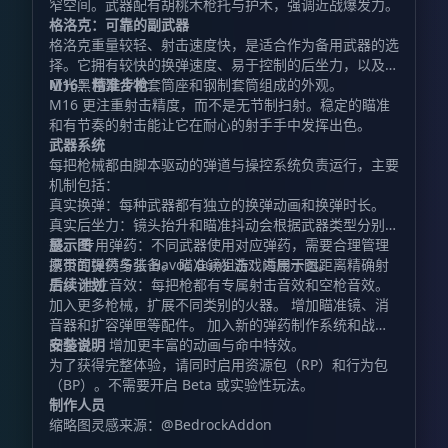
窄空间。武器配有胡桃木枪托与护木，强调近战爆发力。
格洛克：可靠的副武器
格洛克重量较轻、射击速度快，是适合作为备用武器的选
择。它拥有较快的换弹速度、易于控制的后坐力，以及由
哑光黑色聚合物套筒座和钢制套筒组成的外观。
M16：精准步枪
M16 更注重射击精度，而不是无节制扫射。稳定的瞄准
和有节奏的射击能让它在耐心的射手手中发挥出色。
武器系统
每把枪械都由脚本驱动的弹道与操控系统负责运行，主要
机制包括：
真实换弹：每种武器都有独立的换弹动画和换弹时长。
真实后坐力：镜头抬升和瞄准抖动会根据武器类型分别调
整。 专用弹药：不同武器使用对应弹药，需要合理管理
展示图
携带的弹药与装备。 瞄准镜狙击：适用于远距离精确射
原页面提供多张 Havoc Guns 游戏内展示图。
击。 独立音效：每把枪都有专属射击音效和空枪音效。
后续计划
加入更多枪械，扩展不同类别的火器。 增加瞄准镜、消
音器和扩容弹匣等配件。 加入新的弹药制作系统和战利
品整合。 增加更丰富的动画与命中特效。
安装说明
为了获得完整体验，请同时启用资源包（RP）和行为包
（BP）。不需要开启 Beta 或实验性玩法。
制作人员
缩略图灵感来源：@BedrockAddon