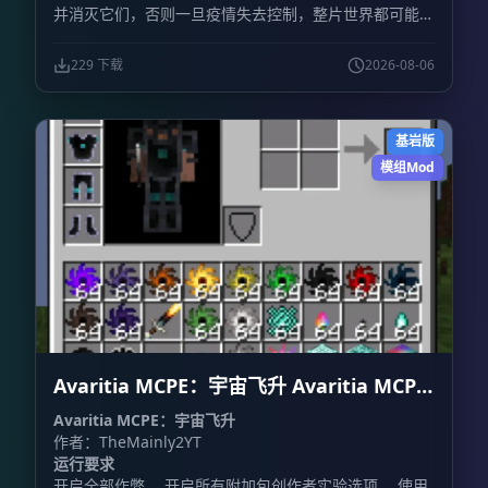
并消灭它们，否则一旦疫情失去控制，整片世界都可能被
污染吞没。
229 下载
2026-08-06
基岩版
模组Mod
Avaritia MCPE：宇宙飞升 Avaritia MCPE:
Cosmic Ascension
Avaritia MCPE：宇宙飞升
作者：TheMainly2YT
运行要求
开启全部作弊。 开启所有附加包创作者实验选项。 使用