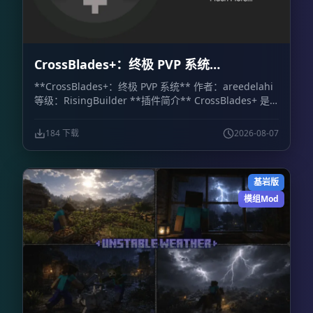
CrossBlades+：终极 PVP 系统
CrossBlades+: Ultimate PVP System
**CrossBlades+：终极 PVP 系统** 作者：areedelahi
等级：RisingBuilder **插件简介** CrossBlades+ 是
一套面向 Minecraft 基岩版世界、服务器和 Realm 的竞
技场决斗系统。玩家可以通过可视化箱子界面挑战好友、
184 下载
2026-08-07
预览套装，并立即参加 1v1 单挑或最多 5v5 的团队决
斗。 相比依赖聊天命令的传统系统，CrossBlades+ 提供
了更直观的操作方式。管理员只需设置竞技场位置，插件
基岩版
就会自动处理排队、匹配、传送、地图重置和战后物品恢
复。 **主要功能** - **可视化箱子菜单：** 通过库存
模组Mod
式界面选择游戏模式和套装，不需要记忆复杂命令。 -
**快捷菜单物品：** 使用命令获得菜单物品，可快速打
开主决斗菜单、挑战菜单和团队菜单。 - **公平排队与
团队模式：** 支持经典 1v1，也支持 2v2、3v3、4v4 和
5v5 团队决斗。人数达到要求后，系统会自动完成匹配并
将玩家传送至竞技场。 - **多竞技场与自动重置：** 每
种套装最多可配置 10 个竞技场，让多场决斗同时进行。
比赛结束后，系统会自动恢复竞技场地形，重置范围上限