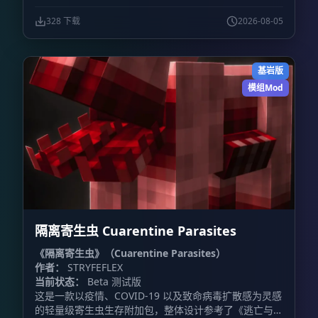
绕载具战斗展开，包含装甲车辆和战斗机，同时加入火
炮、防毒面具、枪械等地面装备。
328 下载
2026-08-05
基岩版
模组Mod
隔离寄生虫 Cuarentine Parasites
《隔离寄生虫》（Cuarentine Parasites）
作者：
STRYFEFLEX
当前状态：
Beta 测试版
这是一款以疫情、COVID-19 以及致命病毒扩散感为灵感
的轻量级寄生虫生存附加包，整体设计参考了《逃亡与奔