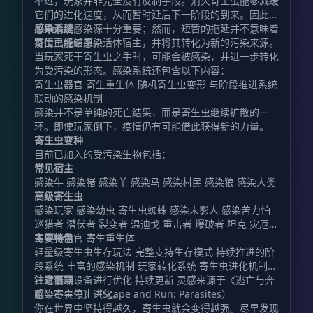
不过，玩家并非完全没有反制手段。消灭寄生虫能够减缓
它们的进化速度，从而暂时延后下一阶段的到来。因此，
尽早清理感染源十分重要；然而，短暂的拖延并不意味着
感染系统
疫情已经结束。
寄生虫能够感染活体宿主，并将其转化为新的污染来源。
当玩家死于寄生虫之手时，可能会被感染，并进一步转化
为受污染的形态。感染系统还包含以下内容：
寄生虫器官 寄生重生体 随机寄生虫变形 与阶段推进系统
联动的感染机制
感染并不是单纯的死亡结果，而是寄生虫继续扩散的一
环。即使玩家倒下，疫情仍有可能借此获得新的力量。
寄生虫变种
目前已加入的受污染生物包括：
常见宿主
感染牛 感染猪 感染羊 感染马 感染村民 感染狼 感染人类
高级寄生虫
感染玩家 感染幼虫 寄生虫蜘蛛 感染末影人 感染苦力怕
巡猎者 潜伏者 裂变者 温迪戈 重击者 爆破者 坦克 灾厄者
寄生虫器官 寄生重生体
主要特色
轻量级寄生虫生存玩法 完整支持生存模式 持续推进的阶
段系统 丰富的感染机制 玩家转化系统 寄生虫进化机制
针对低端设备进行优化 持续更新 灵感来源于《逃亡与奔
注意事项
跑：寄生虫》（Scape and Run: Parasites）
感染不会停止进化。
你在世界中坚持得越久，寄生虫就会变得越强。尽早发现