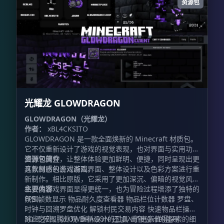
资源包
光耀龙 GLOWDRAGON
GLOWDRAGON（光耀龙）
作者：
xBL4CKSITO
GLOWDRAGON 是一款全面焕新的 Minecraft 材质包。
它不仅重新设计了游戏的视觉表现，也对界面与实用功能
进行了调整，让整体体验更加鲜明、便捷，同时呈现出更
资源包简介
具氛围感的游戏画面。
这款材质包会对游戏界面、整体设计以及色彩方案进行重
新制作。相比原版，它采用了更加深沉、偏暗的视觉风
格，使游戏界面显得更统一，也为冒险过程增添了独特的
主要内容
氛围。
FPS 帧数显示 物品耐久度查看器 物品栏位计数器 罗盘、
时钟与回溯罗盘优化 解锁村民交易内容 快速物品栏操作
3D 不死图腾外观 重新设计的工具 重新设计的盔甲
除此之外，GLOWDRAGON 还加入了更多值得探索的细