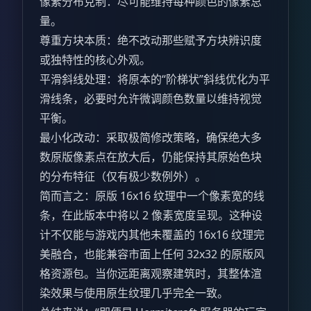
像素分布克制：尽可能维持每种颜色的像素总
量。
尊重方块本质：绝不改动那些赋予方块辨识度
或独特性的核心外观。
平滑斜线处理：将原本的“阶梯状”斜线优化为平
滑线条，必要时允许微调颜色数量以维持视觉
平衡。
最小化改动：采取极简修改策略，确保绝大多
数原版像素点在放大后，仍能保持其原始色块
的分布特征（仅有极少数例外）。
简而言之：原版 16x16 纹理中一个像素宽的线
条，在此版本中将以 2 像素宽度呈现。这种设
计不仅能与游戏内其他未覆盖的 16x16 纹理完
美融合，也能兼容市面上任何 32x32 的原版风
格资源包。当你远距离观察建筑时，其整体渲
染效果与使用原生纹理几乎完全一致。