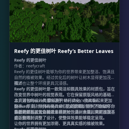
Reefy 的更佳树叶 Reefy’s Better Leaves
Reefy 的更佳树叶
作者：reefycraft
Reefy 的更佳树叶能够为你的世界带来更加整洁、饱满且
自然的植被效果。经过优化后的树叶让树木显得更加茂
密，也让整个环境更具沉浸感。
描述
Reefy 的更佳树叶是一款简洁却颇具效果的材质包，旨在
改变世界中树叶的视觉表现。它在保留原版风格的基础
上，对 Minecraft 默认树叶进行优化，使其看起来更加
本资源包的设计灵感来源于 Motshen's Better
整齐、厚实，并拥有更具吸引力的外观，同时不会破坏你
Leaves，并针对 Minecraft 基岩版重新制作了类似的改
熟悉的原版视觉体验。
良树叶结构。它让树叶显得更加饱满、自然，同时根据基
最新更新：加入立体灌木状树叶，让树木看起来更加茂
岩版的限制调整了设计，使整体效果能够稳定呈现。
盛、整洁。
让你的世界拥有更加浓密、更具真实感的植被效果。