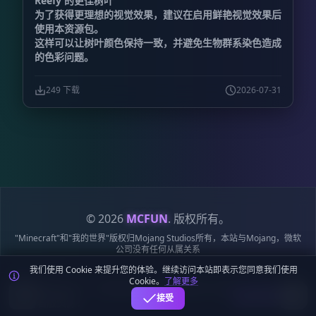
Reefy 的更佳树叶
为了获得更理想的视觉效果，建议在启用鲜艳视觉效果后
使用本资源包。
这样可以让树叶颜色保持一致，并避免生物群系染色造成
的色彩问题。
249 下载
2026-07-31
© 2026
MCFUN
. 版权所有。
"Minecraft"和"我的世界"版权归Mojang Studios所有，本站与Mojang，微软
公司没有任何从属关系
我们使用 Cookie 来提升您的体验。继续访问本站即表示您同意我们使用
隐私
服务
Cookie
站点
鄂ICP备
鄂公网安备
Cookie。
了解更多
政策
条款
政策
地图
19018284号-6
42018502009170号
麦块迷APP - 在这里总会找到你喜欢的MC基
下载
接受
岩版资源！