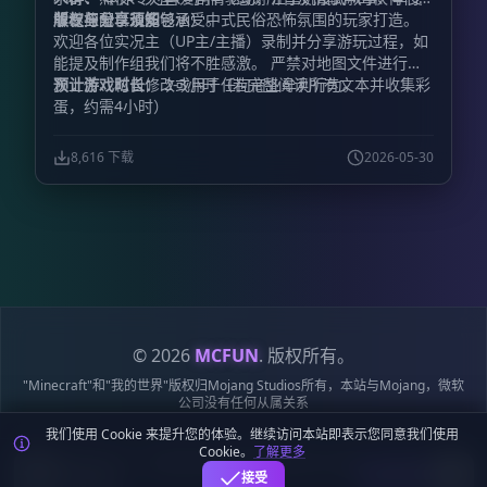
解谜探索以及能够承受中式民俗恐怖氛围的玩家打造。
非专业配音请多包涵）。
版权与分享须知
欢迎各位实况主（UP主/主播）录制并分享游玩过程，如
能提及制作组我们将不胜感激。 严禁对地图文件进行二
次上传、私自修改或用于任何商业牟利行为。
预计游戏时长：
2-3小时（若完整阅读所有文本并收集彩
蛋，约需4小时）
8,616 下载
2026-05-30
© 2026
MCFUN
. 版权所有。
"Minecraft"和"我的世界"版权归Mojang Studios所有，本站与Mojang，微软
公司没有任何从属关系
我们使用 Cookie 来提升您的体验。继续访问本站即表示您同意我们使用
隐私
服务
Cookie
站点
鄂ICP备
鄂公网安备
Cookie。
了解更多
政策
条款
政策
地图
19018284号-6
42018502009170号
麦块迷APP - 在这里总会找到你喜欢的MC基
下载
接受
岩版资源！