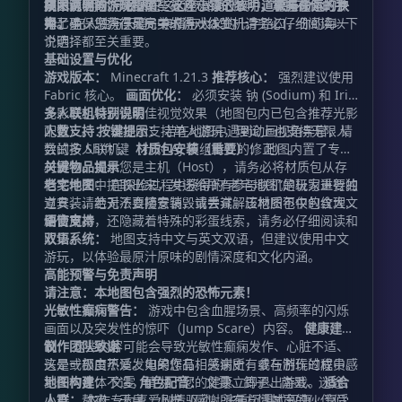
拼图。 而你，必须在这七个漫漫长夜中，收集线索，点
集关键信物，唤醒那些被遗忘的记忆。
阴阳两界的“守桥人”？
技术说明与游玩指南
这座小镇的黎明，掌握在你的手
道德与命运的抉
亮七星，只为在死局中求得一线生机。
择：
中。
为了确保您获得最完美的游戏体验，请务必仔细阅读以下
在人性与天道、亲情与大义的十字路口，你的每一
个选择都至关重要。
说明：
基础设置与优化
游戏版本：
Minecraft 1.21.3
推荐核心：
强烈建议使用
Fabric 核心。
画面优化：
必须安装 钠 (Sodium) 和 Iris
光影模组以获得最佳视觉效果（地图包内已包含推荐光影
多人联机特别说明
配置）。
人数支持：
按键提示：
本地图支持单人游玩，理论上也支持无限人
若在地图中遇到动画视角异常，请
尝试按 Shift 键（针对 AJ 模组特性的修正）。
数的多人联机。
材质包安装（重要）：
地图内置了专用
材质包。如果您是主机（Host），请务必将材质包从存
关键物品提示
档文件夹中提取出来，发送给所有参与联机的玩家进行独
老宅地图：
在探险过程中获得的“老宅地图”是极为重要的
立安装。若无法直接安装，请尝试解压材质包中的纹理文
道具，请绝对不要随意销毁或丢弃。该地图不仅包含大量
件使用。
剧情文本，还隐藏着特殊的彩蛋线索，请务必仔细阅读和
语言支持
收集。
双语系统：
地图支持中文与英文双语，但建议使用中文
游玩，以体验最原汁原味的剧情深度和文化内涵。
高能预警与免责声明
请注意：本地图包含强烈的恐怖元素！
光敏性癫痫警告：
游戏中包含血腥场景、高频率的闪烁
画面以及突发性的惊吓（Jump Scare）内容。
健康建
议：
制作团队致谢
这些内容可能会导致光敏性癫痫发作、心脏不适、
头晕或极度不适。如果您有相关病史，或在游玩过程中感
这是一部由热爱发电的作品，感谢所有参与制作的成员。
到任何身体不适，请为了您的健康立即退出游戏。
地图构建：
文雯
角色配音：
文雯、鸽子、南墨、迷途、
适合
人群：
小宵、熬夜、天皇、小梓（感谢所有友情献声的伙伴们，
本作专为喜爱剧情驱动、注重沉浸式叙事、享受