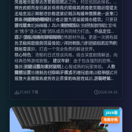
又透着一股令人不安的压抑。
传此地曾是那远古巨兽的栖息之所，村庄也因此得名。虽
然大蛇的肉身已灭，但村民们笃信其灵魂依然盘踞在这片
神社内部不仅珍藏着众多与大蛇相关的古老文物，墙壁上
土地之上，默默守护着这里。村落的精神图腾是一座专门
还绘有揭示神秘过往的斑驳壁画。每逢年度祭典，这里总
供奉八岐大蛇的神社，也是整个区域的核心建筑。
会吸引无数好奇的拜访者，因为流言蜚语中暗示：只要获
三、 地图制作概况
得八岐大蛇的赐福，凡人便能触及永生的禁忌领域。
游戏版本
：Java版 1.20.1
制作团队
：由开发者“凯文爱喝
水”携手“逐火之蛾”团队成员共同倾力打造。
作品定位
：
这不仅是一部致敬经典的恐怖题材作品，更是一次拥有超
四、 游玩指南与详细规格
长流程的剧情向沉浸体验。开发者致力于还原日式恐怖的
为了确保您能获得最佳的“八岐”体验，请仔细阅读以下参
细腻与压抑，打造一个完全免费的解谜世界。
数与要求：
核心特色
：浓郁的日式怪谈风格，结合深度剧情解谜，向
经典恐怖游戏致敬。
建议年龄
：由于包含强烈的恐怖与
惊悚元素，建议18岁及以上心智成熟的玩家体验。
五、 关键设置与素材说明
人数
限制
模式设置
：严格限制为1至2人。人多的喧闹会冲淡恐惧感，
：请务必在
非和平模式
下进行游戏。和平模式将
孤身一人或双人成行才是最佳的体验方式。
导致大量剧情触发失败，严重影响游戏体验。
游玩时长
视听体
：
没有固定的通关时间，一切取决于玩家的解谜步调与探索
验
： 为了获得极致的恐怖氛围，强烈建议搭配推荐的光
深度，请准备好充足的时间沉浸其中。
影包进行游玩。 关于材质包的使用，请将下载后的ZIP压
终极目标
：逃离
27,003 下载
2026-04-26
这段剧情发生的诡异之地，活着返回“平田站”。
缩文件解压，并正确放入游戏的材质包文件夹中。
难度评
版权
级
提示
：★（本作更侧重于剧情演绎与氛围营造，而非硬核
：本作品内的材质包含大量作者手工绘制的独家素
操作）。
材，凝聚了制作团队的心血。请尊重创作者的劳动成果，
JAVA版
切勿擅自修改、提取或拷贝用于其他用途。
地图存档