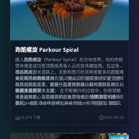
跑酷螺旋 Parkour Spiral
踏入
跑酷螺旋
（Parkour Spiral）的方块世界，你的终极
使命便是成功登顶那座高耸入云的宏伟螺旋塔。在这条通
往巅峰的漫长道路上，无数构思巧妙且种类繁多的跑酷难
核心亮点：
关正等待着你去逐一克服。那么，你是否已经掌握了足够
全民同乐的跑酷体验：
无论是初窥门径的新手，还是身
高超的跳跃身法，能够一路披荆斩棘，最终顺利抵达胜利
经百战的老玩家，都能在这里找到最纯粹的跳跃乐趣。
的终点呢？
丰富多元的关卡主题：
特别注意事项：
在不断攀升的过程中，你将领略
大量独具匠心且风格迥异的独立场景。
请务必知悉，当前提供的这张冒险地图
仅限
完美兼容的多人
于在《我的世
联机：
界》Java版（Minecraft: Java Edition）中运行。因此，
极其适合呼朋唤友并肩作战，共同迎接坠落的风
险与向上的挑战。
为了确保您能够顺利加载并享受上述精彩内容，请在启动
激发斗志的排名系统：
专属的成绩评
定机制，为你不断突破自我极限、反复游玩提供了绝佳的
游戏前仔细核实您的客户端版本。
22,974 下载
2026-04-26
动力。