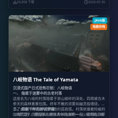
摒弃传统 Minecraft 的游玩逻辑（如“遇到墙就挖”或“物
若您选择双人联机模式，请务必在服务器配置文件
50,858 下载
2026-05-30
品只是合成材料”）。在本作中，
（server.properties）中将指令方块选项设置为开启状
任何物品都具备其真实
的物理意义和用途
态：
，它们是可以被实际“使用”在环境中
。
难度设置：
游戏
enable-command-block=true
的。请像在一个真实世界中那样去思考问题，否则您将陷
必须在
非和平模式
下运行，否则关键的怪物与剧情事件将
JAVA版
入严重的卡关困境。
无法生成。
材质包特别说明：
下载的资源包通常包含专
用材质。请
严禁解压缩
该 zip 格式的材质包。 该材质包
地图存档
为作者纯手工绘制，包含大量剧情相关的独家纹理，
严禁
任何形式的擅自篡改、提取或二次拷贝
。请尊重创作者的
心血，保持原汁原味。
八岐物语 The Tale of Yamata
沉浸式国产日式恐怖巨制：八岐物语
一、 隐匿于迷雾中的古老村落
这座名为八岐的村落隐匿于崇山峻岭的深处，四周被古木
参天的森林重重包围。终年不散的浓雾如幽灵般缠绕，赋
予了此地一种彻底与世隔绝的孤寂感。村落依循着险峻的
二、 盘踞千年的神话梦魇
山势而建，仿佛是从山崖上生长出来的一般，错落有致却
“八岐”二字，直指那古老神话中的凶神——八岐大蛇。相