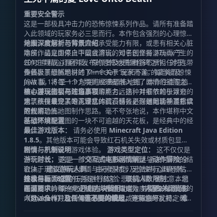
重要安全警示
这是一部极具冲击力的恐怖惊悚系列作品。请所有准备踏
入此领域的玩家务必三思而行。本作包含强烈的心理惊吓
元素，若您对恐怖氛围的承受能力有限，或患有相关心脏
地图深度解析与背景介绍
隐疾，请立即停止下载或游玩。对于因坚持游玩而产生的
本部作品是由来自中国台湾省的知名创作者 27box 于
任何生理或心理不适，原作者及发布者将不承担任何连带
2015 年精心打磨并发布的恐怖地图里程碑之作。对于众
责任。
多热衷于恐怖题材的 Minecraft 玩家而言，每当谈及
作者极其细腻地讲述了一个关于“至死不渝”的凄美而惊悚
Java 版 1.8 至 1.9 时期的经典恐怖地图，本作往往是脑
的故事，将每一个方块的纹理都融入到了剧情的铺陈之
海中浮现的第一顺位。它的声名远扬，并非依赖于浮夸的
中，展现了极高的场景叙事能力。这种对细节的极致追
核心游玩指引与注意事项
建筑炫技或令人眼花缭乱的红石科技，而是归功于其扎实
求，不仅呈现了令人窒息的沉浸感，更深远地影响了后续
为了获得最完美的沉浸式体验，请务必仔细阅读并遵守以
的叙事功底。
数代的恐怖地图制作思路。毫不夸张地说，本作堪称中文
下规则：
区恐怖解谜地图的一块不可逾越的天花板，是经典中的经
基础环境配置
典。
最佳游戏版本：
请务必使用
Minecraft Java Edition
1.8.5
。其他版本可能会导致红石机关失效或材质包显示
错误，严重破坏游戏体验。
剧情与机制说明
游戏类型定位：
这不仅仅是
一个游戏，更是一部
游玩时长：
这是一个非线性的探索过程，通关时间完全
交互式电影剧情解谜
与
动作冒险
的结
合体。
取决于玩家的解谜步调与探索深度，无法进行准确预估。
建议游玩人群：
由于题材涉及惊悚与心理恐怖，
建议年满
终极目标：
技术与画面设置
18岁
您的任务是终结这个悲剧故事。请注意，您
的玩家进行体验。
联机人数限制：
本地
图采用了特殊的判定机制，严格限定为
在游戏中的每一个支线选择都像蝴蝶效应般影响着最终的
画面要求：
请务必
开启方块替用
功能，并
1人至2人
彻底关闭光影
游玩。
人数过多将导致剧情无法正常触发或逻辑崩坏。
命运，全作共包含
（Shaders）及任何非必要的模组
6组不同的结局
，等待您的发掘。
。光影会干扰特定线索
难
度评级：
的视觉呈现，而模组可能导致脚本冲突。
五星级（★★★★★）
。
核心提示：
服务器设置：
请彻底