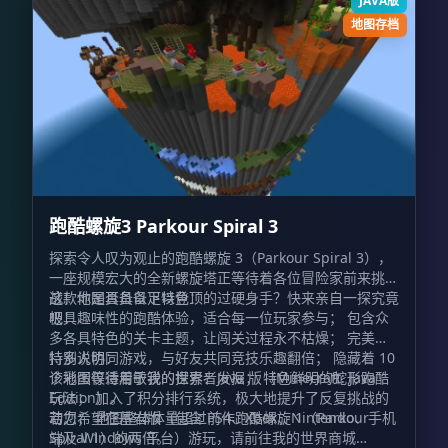
JAVA版
地图存档
跑酷螺旋3 Parkour Spiral 3
探索令人叹为观止的跑酷螺旋 3（Parkour Spiral 3），
一座规模宏大的全新螺旋塔正等待着各位冒险家前来挑
战！你是否具备足以登顶的过硬身手？快来亲自一探究竟
这款地图具备以下特色：
吧！
极具趣味性的跑酷体验，适合每一位玩家参与； 包含众
多各具特色的关卡主题，让闯关过程永不枯燥； 完美支
持多人协同游戏，与好友共同竞技乐趣翻倍； 隐藏着 10
特别说明：
个彩蛋等待着敏锐的探索者发掘； 特色鲜明的蛇形跑酷
该地图仅适用于我的世界：Java 版（Minecraft: Java
玩法； 加入了积分排行系统，极大地提升了反复挑战的
Edition）。
动力； 地图整体体量超过前作跑酷螺旋 1（Parkour
若您希望在基岩版（包含 PS4、Xbox、Nintendo、手机
Spiral 1）的两倍。
端及 Windows 平台）游玩，请前往我的世界商城