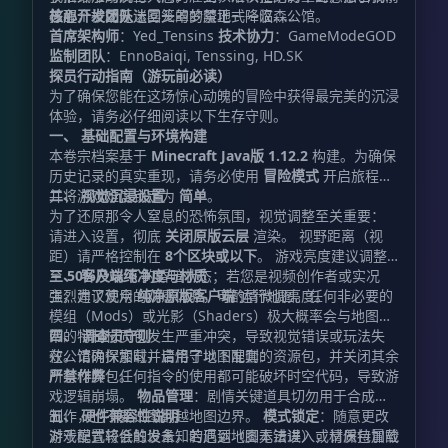
往那个被郊外迷雾笼罩的禁地——汉森公馆。
苏醒，一场无法回头的梦魇正式降临……
核心开发团队
首席架构师
：Yed_Tensins
技术协力
：GameModeGOD
监制团队
：EnnoBaiqi, Tenssing, HD.SK
探员行动指南（游玩前必读）
为了确保您能在这场惊心动魄的冒险中获得最完美的沉浸
体验，请务必仔细阅读以下生存守则。
一、 基础配置与环境构建
本卷宗档案基于
Minecraft Java版 1.12.2
构建。为确保
历史记录的真实重现，请务必使用
冒险模式
开启旅程，
并将游戏难度锁定为
二、 视觉沉浸设置
简单
。
为了还原那令人窒息的恐怖氛围，视觉调整至关重要：
请进入设置，彻底
关闭原版云层
渲染。 视野距离（视
距）请严格控制在
8个区块或以下
。 游戏亮度建议调整
至
三、 客户端纯净度与材质
50%及以下
的昏暗状态；若您是视频创作者或实况
主，为了观众的观感体验，可酌情微调亮度。
强烈建议使用
纯净原版客户端
运行地图。任何非必要的
模组（Mods）或光影（Shaders）极大概率会与地图自
带的特制材质包发生严重冲突，导致视觉错误或玩法失
四、 调查员守则
效。请确保加载并启用了地图配套的资源包，并关闭其余
在公馆内探索时，请恪守以下准则：
所有材质包。
严禁作弊
：任何指令的使用都可能破坏时空代码，导致游
戏逻辑崩塌。
物品管理
：剧情关键道具切勿用于合成台
制作，也不要试图翻越地图边界。
五、 硬件兼容性说明
模式锁定
：随意更改
游戏模式将会触发未知的厄运（脚本错误），请保持冒险
对于配置较低的设备，若遇到地图无法进入或材质包加载