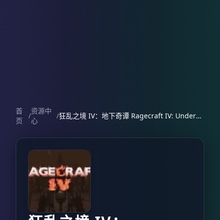
首
资源中
/
/
狂乱之境 IV：地下奇谭 Ragecraft IV: Underworld
页
心