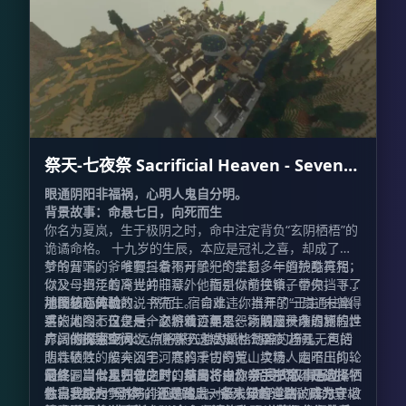
祭天-七夜祭 Sacrificial Heaven - Seven
Nights Rite
眼通阴阳非福祸，心明人鬼自分明。
背景故事：命悬七日，向死而生
你名为夏岚，生于极阴之时，命中注定背负“玄阴栖梧”的
诡谲命格。 十九岁的生辰，本应是冠礼之喜，却成了噩
梦的开端。爷爷颤抖着揭开了一个尘封多年的残酷真相：
爷爷留下的，唯有三条不可触犯的禁忌、一道护身符咒，
你父母当年的离世并非意外，而是以命换命，替你挡下了
以及一把泛着冷光的旧琴。他指引你前往镇子中央，寻找
那场必死的劫数。 然而，宿命难违。当年的“正主”未曾得
那位知晓天机的说书先生。 自此，你推开了一扇通往幽
地图核心体验
手，如今七日之后，必将循迹而来，索取这一条迟到的性
冥的大门。这是一个交织着百年恩怨、阴阳秩序崩坏的世
这张地图不仅仅是一次游戏，更是一场触及灵魂的旅程。
命。你的生死大坎，便悬于这短短七个昼夜之间。
界。 婉娘那场永远点不燃红烛的婚礼劫难、梓儿无声的
广阔的探索空间：
你将深入七大风格迥异的场景，包括
悲壮牺牲、船夫沉于河底的千古奇冤、卖糖人走不出的轮
阴森破败的废弃凶宅、寒鸦凄切的荒山坟场、幽暗压抑的
回怪圈、僧人死守的封口禁言、以及学生那化不开的执
河底洞窟以及古老庄严的深山古寺。
最终，当七星归位之时，结局将由你亲手书写。是选择牺
沉浸式叙事互动：
念…… 每一个游荡的孤魂背后，都残存着一块破碎的真相
你需要鼓起勇气与徘徊的鬼魂对话，破解尘封的阵法，收
牲自我成为“母体”，还是踏上一条未知的道路，成为守护