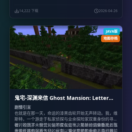
（Minecraft Marketplace）获取相关内容。
14,222 下载
2026-04-26
JAVA版
地图存档
鬼宅-深渊来信 Ghost Mansion: Letter
from the Abyss
剧情引言
也就是在那一天，命运的漆黑齿轮开始无声转动。我，维
斯特，一个游走于私家侦探与业余探险家双重身份的寻觅
者，收到了一份沉甸甸的匿名信笺。那封信仿佛散发着陈
彼时的我并未察觉，这不仅仅是一次简单的调查委托。当
于旧纸堆的腐朽气息，雇主以难以拒绝的重金，指引我前
我推开那扇沉重大门的一刻，潜伏在阴影中的恶意已悄然