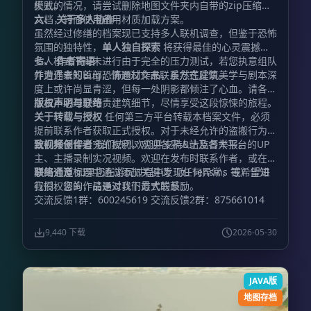
模式。
失败的情况，请尝试删除地图文件夹内自带的zip压缩包
文档，转而使用备用材质加载方案。
六、 关于多人协作
虽然经过修缮的档案现已支持多人联机调查，但鉴于恐怖
氛围的独特性，
单人独自探索
将获得最佳的心灵震撼。
多人模式下尚未进行由于完全的压力测试，若您执意组队
七、 作者寄语
并遭遇未知Bug，请通过文末联系方式反馈。
作为作者的首部恐怖题材作品，虽然在建筑美学与剧本深
度上或许尚显青涩，但每一处阴影都倾注了心血。请各位
探员不必过分苛责建筑细节，尽情享受这段惊悚的旅程。
版权声明与联络
关于转载与授权
任何第三方平台转载本档案文件，必须
提前联系作者获取正式授权。对于未经允许的盗搬行为，
我们将保留追究的权利，欢迎各界人士监督举报。
致视频创作者
我们热烈欢迎并支持B站及各大平台的UP
主、主播录制实况视频。欢迎在发布时联系作者，或在视
频简介及标题中通过添加关键词（如 Tensins 等）告知
联络通道
如果您在游玩过程中发现任何异常，或希望进
我们，您的作品是对我们最大的鼓励。
行授权咨询，请通过以下方式联系：
交流反馈1群：600245619 交流反馈2群：875661014
9,440 下载
2026-05-30
JAVA版
地图存档