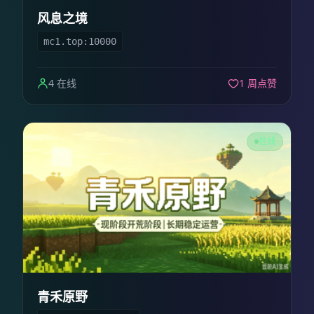
风息之境
mc1.top:10000
4 在线
1 周点赞
在线
青禾原野