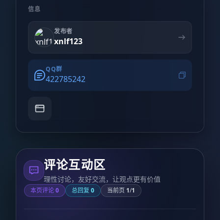
信息
发布者
xnlf123
QQ群
422785242
评论互动区
理性讨论，友好交流，让观点更有价值
本页评论
0
总回复
0
当前页
1
/
1