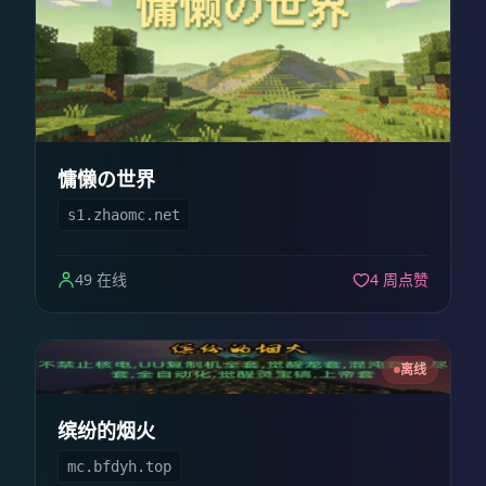
慵懒の世界
s1.zhaomc.net
49 在线
4 周点赞
离线
缤纷的烟火
mc.bfdyh.top