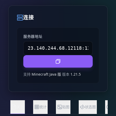
连接
服务器地址
支持
Minecraft Java 版
版本
1.21.5
关于
统计
贴图
状态图
常