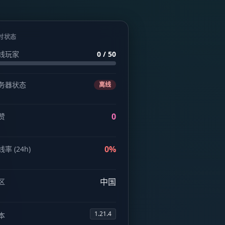
时状态
线玩家
0 / 50
务器状态
离线
0
赞
0%
率 (24h)
中国
区
1.21.4
本