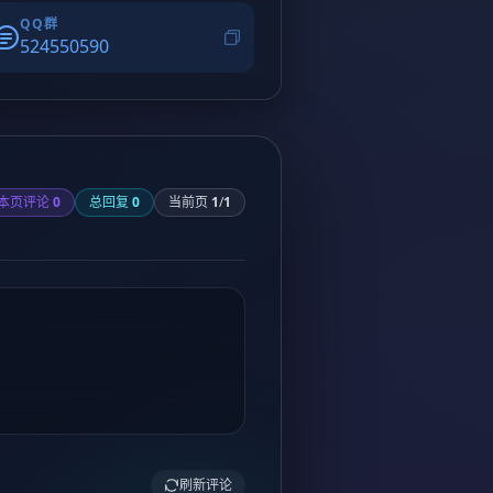
QQ群
524550590
本页评论
0
总回复
0
当前页
1
/
1
刷新评论