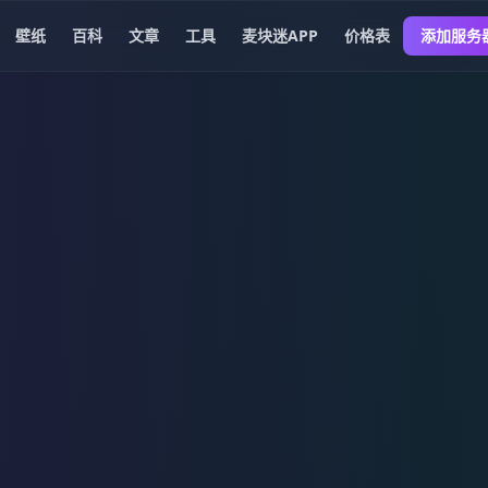
壁纸
百科
文章
工具
麦块迷APP
价格表
添加服务