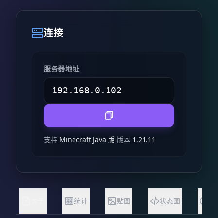
连接
服务器地址
支持
Minecraft Java 版
版本
1.21.11
关于
统计
贴图
状态图
常