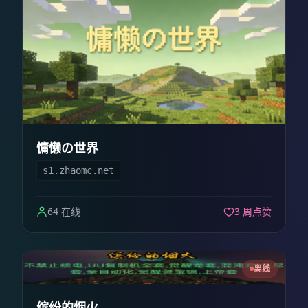
慵懒の世界
s1.zhaomc.net
64 在线
3 周点赞
离线
缤纷的烟火