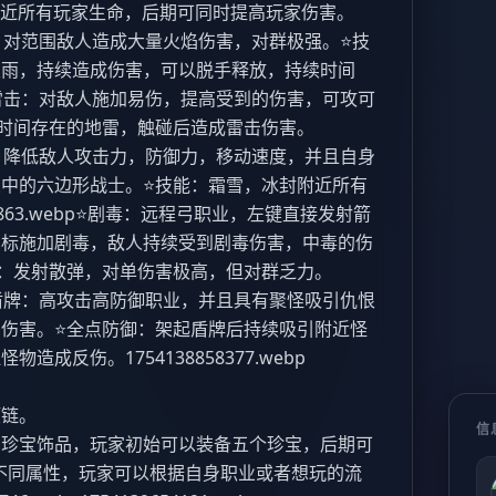
附近所有玩家生命，后期可同时提高玩家伤害。​
p ⭐燃烧：对范围敌人造成大量火焰伤害，对群极强。⭐技
火雨，持续造成伤害，可以脱手释放，持续时间
webp ⭐雷击：对敌人施加易伤，提高受到的伤害，可攻可
时间存在的地雷，触碰后造成雷击伤害。​
p ⭐寒冰：降低敌人攻击力，防御力，移动速度，并且自身
中的六边形战士。⭐技能：霜雪，冰封附近所有
7863.webp ​ ⭐剧毒：远程弓职业，左键直接发射箭
目标施加剧毒，敌人持续受到剧毒伤害，中毒的伤
射：发射散弹，对单伤害极高，但对群乏力。​
p ⭐荆棘盾牌：高攻击高防御职业，并且具有聚怪吸引仇恨
伤害。⭐全点防御：架起盾牌后持续吸引附近怪
反伤。​ 1754138858377.webp
项链。
信
的珍宝饰品，玩家初始可以装备五个珍宝，后期可
有不同属性，玩家可以根据自身职业或者想玩的流