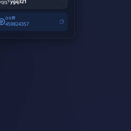
ygq321
QQ群
459824357​