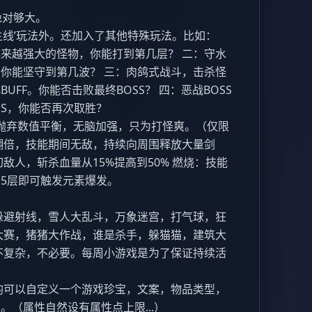
绝对够大。
主线’玩法外。还加入了其他特殊玩法。比如：
来越强大的怪物，你能打到第几层？ 二：守水
你能坚守到第几波？ 三：肉鸽式战斗，击杀怪
FF。你能否击败最终BOSS？ 四：恶战BOSS
SS，你能否再次取胜？
业抛弃数值平衡，无脑加强，只为打怪爽。（仅限
翻倍，技能期间无敌，持续向周围释放大量剑
敌人，斩杀血量从15%提高到50% 燃烧：技能
5层即可触发元素爆发。
躲避射线，雪人大乱斗，万象迷宫，打气球，狂
大赛，猪猪大作战，谁是杀手，躲猫猫，建筑大
不复杂，不必要。每周小游戏是为了保证持续活
均可以自定义一个游戏珍宝，文案，物品类型，
（属性自然设有属性点上限...）