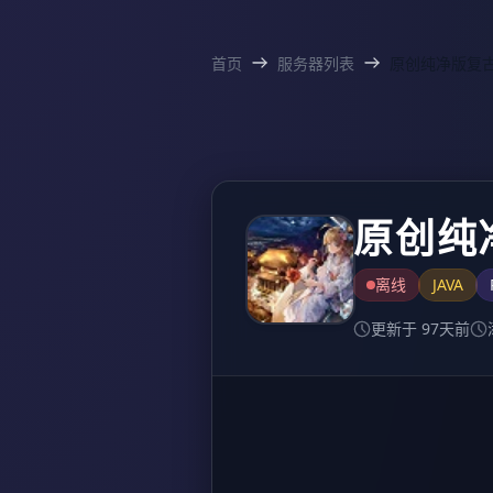
首页
服务器列表
原创纯净版复古
原创纯
离线
JAVA
更新于 97天前