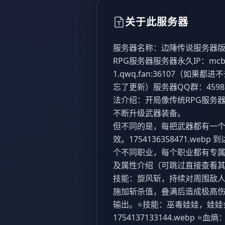
关于此服务器
​ 服务器名称：边陲传说​ 服务器
RPG服务器​ 服务器永久IP：mcbccs
1.qwq.fan:36107​ （
忘了更新）​ 服务器QQ群：4598
法介绍：​ ​ 开局像传统RPG
不断升级武器装备。​
但不同的是，每把武器都有一
效。​ 1754136358471.
个不同职业，每个职业都有专属的
及属性介绍（可跳过直接查看其他特
技能：旋风斩，持续对周围敌人造成伤害
施加斩杀值，叠满后造成极高伤
输出。⭐技能：巫毒娃娃，娃娃
1754137133144.web