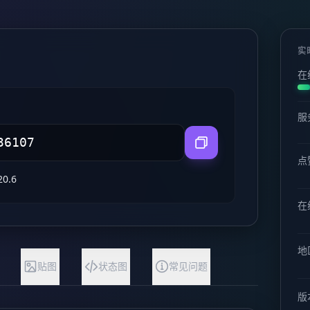
实
在
服
点
20.6
在线
地
贴图
状态图
常见问题
版