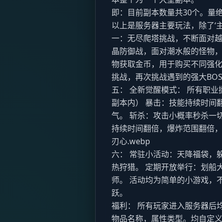
即：目前副本数量共30个。量
以上是服务器主要玩法，除了‘
一：无尽爬塔挑战，不断面对越
晶防御战，面对潮水般的怪物，
物获取金币，用于购买不同强化BU
挑战，再次挑战遇到的强大BO
五： 全新觉醒模式： 所有职
副本内） 暴击：技能持续时间
气。 斩杀：攻击小概率秒杀一切
持续时间翻倍，爆炸范围翻倍，
刃心.webp
六： 常驻小活动：天降福袋，
热狩猎。 定期开放举行：划船
师。 活动均为简单的小游戏，
跃。
福利： 所有玩家进入服务器后
物品名称，属性类型。均自定义。