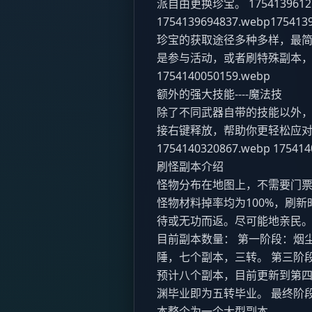
派自由更换珍宝。 175413961274
1754139694837.webp175413
珍宝的获取途径多种多样，最
是参与活动，或者刷特殊副本
1754140050159.webp
额外的强大技能----魔法技
除了不同武器自带的技能以外
接右键释放，帮助你更轻松应
1754140320867.webp 175414
刷怪副本介绍
怪物分布在地图上，不需要门
怪物材料掉率均为100%，刷新
待或无功而返。尽可能地亲民
目前副本数量： 第一阶段：烟
陲，七个副本，三转。 第三阶
预计八个副本，目前更新到第四
渊毕业即为五转毕业。 最终阶
本整个为一个大型副本。