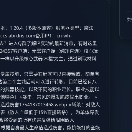
类
版本：1.20.4（多版本兼容）​ 服务器类型：魔法
.abrdns.com​ 备用IP1：cn-wh-
如果都进不去？进入Q群了解IP变动的最新消息，有时这里
24357​ 客户端：无需客户端（纯净直连）​ ​ 核心玩
服务器一样以升级核心武器‘木棍’为主，通过刷取材料
个专属技能，只需要右键就可以直接释放，简单有
webp 到达第二个主城后就可以进行转职，目前已经有八
武器技能，以及不同的职业定位。​ ​ 职业技能以
色）​ ​ ⭐暴击：常见的爆发脆皮输出职业。 ⭐
​ 1754137013468.webp ⭐斩杀：对敌人
害（敌人血量低于15%直接斩杀），为单体爆发
会将受到的所有伤害反弹给周围敌人​
p ⭐血熵：根据自身最大生命值造成伤害，能抗能打的全能