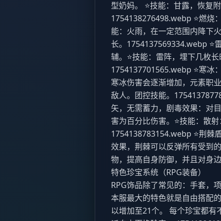
型奶妈。 ⭐技能：甘露，恢复
1754138276498.web
能：火雨，在一定范围内降下
长。​ 1754137569334.
辅。⭐技能：雷阵，埋下几枚长
1754137701565.web
寒冰伤害会逐渐增加，元素职业
敌人。团控技能。​ 175413787
矢，无需蓄力，剧毒效果：对
害为百分比伤害。​ ⭐技能：散
1754138783154.web
效果，荆棘可以反弹所有受到的
物，提高自身防御，并且对身边怪物造成
特色珍宝系统（RPG装备）
RPG饰品除了常见的：手套，
本服最大的特色就是自由搭配
以增加至21个。 每个珍宝都