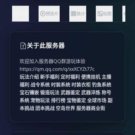
关于
预告片
统计
贴图
状
关于此服务器
欢迎加入服务器QQ群游玩体验
https://qm.qq.com/q/xxXCYZt77c
玩法介绍
新手福利
定时福利
便携挂机
主播
福利
战令系统
时装系统
时装衣柜
钓鱼系统
宝石镶嵌
锻造玩法
武器鉴定
武器淬炼
称号
系统
宠物玩法
排行榜
宝物鉴定
全球市场
副
本挑战
团本挑战
空岛世界
服务器商业街