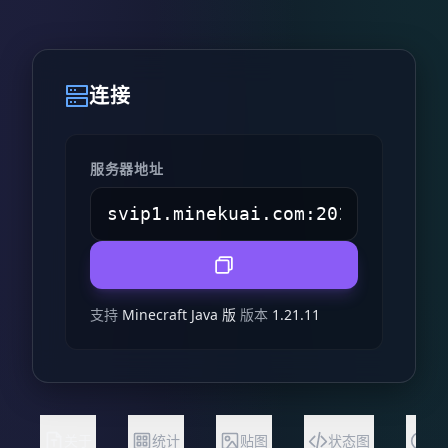
连接
服务器地址
支持
Minecraft Java 版
版本
1.21.11
关于
统计
贴图
状态图
常