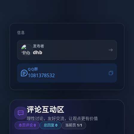
信息
发布者
dhb
QQ群
1081378532
评论互动区
理性讨论，友好交流，让观点更有价值
本页评论
0
总回复
0
当前页
1
/
1