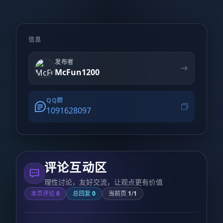
信息
发布者
McFun1200
QQ群
1091628097
评论互动区
理性讨论，友好交流，让观点更有价值
本页评论
0
总回复
0
当前页
1
/
1