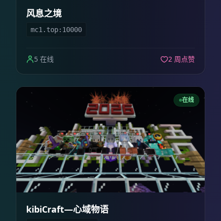
风息之境
mc1.top:10000
5 在线
2 周点赞
在线
kibiCraft—心域物语