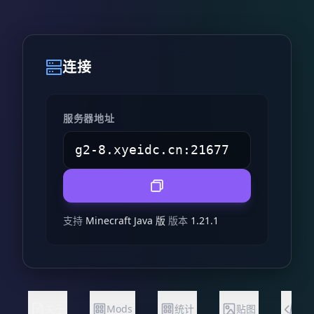
连接
服务器地址
支持
Minecraft Java 版
版本
1.21.1
关于
Mods
统计
贴图
状