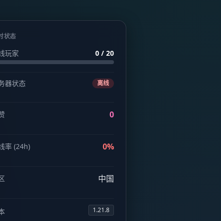
时状态
线玩家
0 / 20
务器状态
离线
0
赞
0%
率 (24h)
中国
区
1.21.8
本