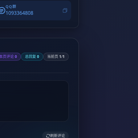
QQ群
1093364808
本页评论
0
总回复
0
当前页
1
/
1
刷新评论