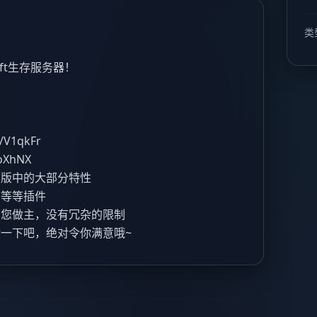
类
aft生存服务器！
p/V1qkFr
loXhNX
原版中的大部分特性
店等等插件
由您做主，没有冗杂的限制
一下吧，绝对令你满意哦~