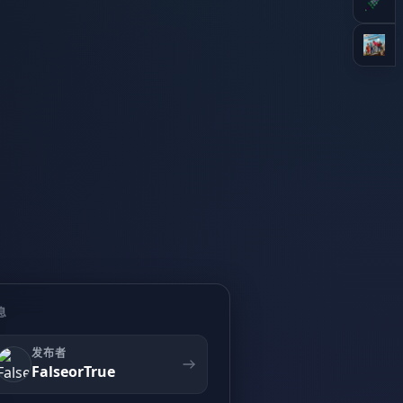
息
发布者
FalseorTrue