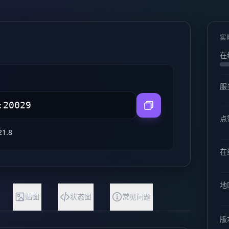
实
在
服
点
21.8
在线
地
贴图
状态图
常见问题
版