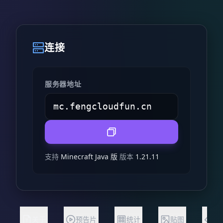
连接
服务器地址
支持
Minecraft Java 版
版本
1.21.11
关于
预告片
统计
贴图
状