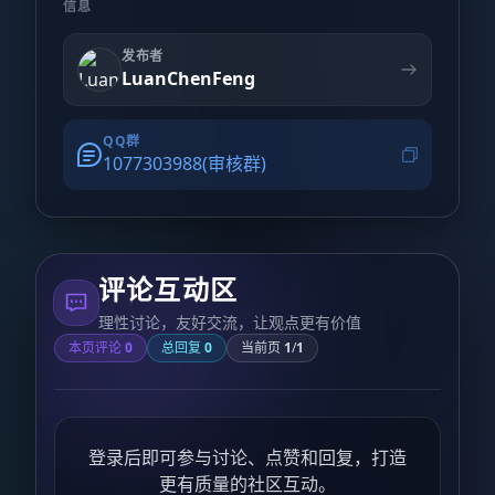
信息
发布者
LuanChenFeng
QQ群
1077303988(审核群)
评论互动区
理性讨论，友好交流，让观点更有价值
本页评论
0
总回复
0
当前页
1
/
1
登录后即可参与讨论、点赞和回复，打造
更有质量的社区互动。