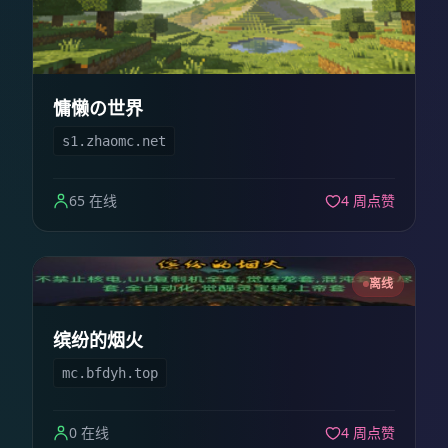
慵懒の世界
s1.zhaomc.net
65 在线
4 周点赞
离线
缤纷的烟火
mc.bfdyh.top
0 在线
4 周点赞