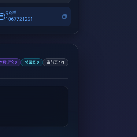
QQ群
1067721251
本页评论
0
总回复
0
当前页
1
/
1