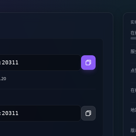
实
在
服
点
.20
在线
地
版