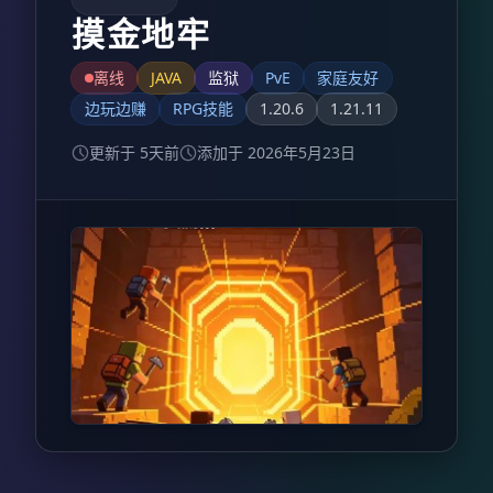
摸金地牢
离线
JAVA
监狱
PvE
家庭友好
边玩边赚
RPG技能
1.20.6
1.21.11
更新于 5天前
添加于 2026年5月23日