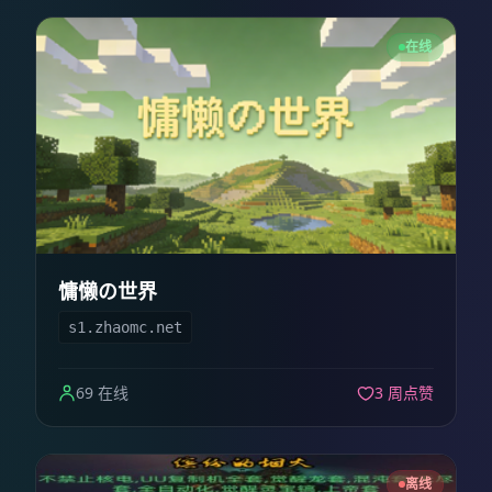
在线
慵懒の世界
s1.zhaomc.net
69 在线
3 周点赞
离线