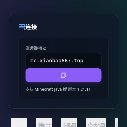
连接
服务器地址
支持
Minecraft Java 版
版本
1.21.11
关于
统计
贴图
状态图
常