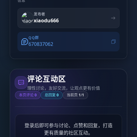
信息
发布者
xiaodu666
QQ群
670837062
评论互动区
理性讨论，友好交流，让观点更有价值
本页评论
0
总回复
0
当前页
1
/
1
登录后即可参与讨论、点赞和回复，打造
更有质量的社区互动。